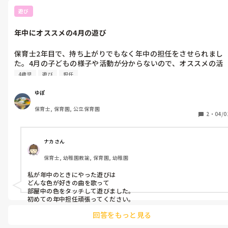
遊び
年中にオススメの4月の遊び
保育士2年目で、持ち上がりでもなく年中の担任をさせられまし
た。4月の子どもの様子や活動が分からないので、オススメの活
動があれば教えてください
4歳児
遊び
担任
ゆぽ
保育士, 保育園, 公立保育園
2
・
04/0
ナカさん
保育士, 幼稚園教諭, 保育園, 幼稚園
私が年中のときにやった遊びは

どんな色が好きの曲を歌って

部屋中の色をタッチして遊びました。

初めての年中担任頑張ってください。
回答をもっと見る