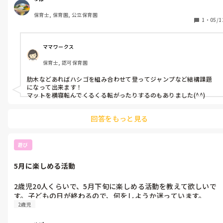
・鉄棒　・トランポリン　・机を組み合せて滑り台

保育士, 保育園, 公立保育園
・バランスストーン　・トンネル　

1
・
05/1
・椅子とフラフープを組み合わせてその下をくぐる

などです！

ママワークス
保育士, 認可保育園
肋木などあればハシゴを組み合わせて登ってジャンプなど結構課題
になって出来ます！

マットを横寝転んでくるくる転がったりするのもありました(^^)
回答をもっと見る
遊び
5月に楽しめる活動
2歳児20人くらいで、5月下旬に楽しめる活動を教えて欲しいで
す。子どもの日が終わるので、何をしようか迷っています。
2歳児