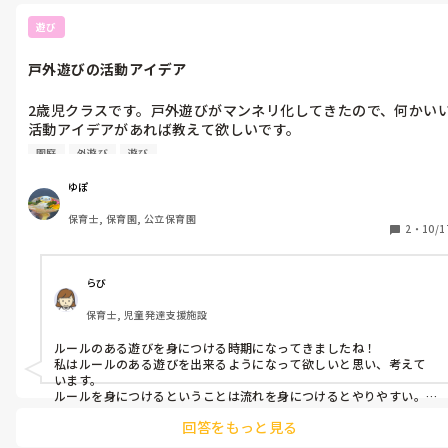
遊び
戸外遊びの活動アイデア
2歳児クラスです。戸外遊びがマンネリ化してきたので、何かい
活動アイデアがあれば教えて欲しいです。

今は、園庭で落ち葉やどんぐり探しをしたり、運動用具を出して
園庭
外遊び
遊び
運動遊びをしたりしています。

ルールのある遊びも考えたのですが、まだ難しいかなと思い、検
ゆぽ
討中です。
保育士, 保育園, 公立保育園
2
・
10/1
らび
保育士, 児童発達支援施設
ルールのある遊びを身につける時期になってきましたね！

私はルールのある遊びを出来るようになって欲しいと思い、考えて
います。

ルールを身につけるということは流れを身につけるとやりやすい。
と気づきました。

回答をもっと見る
「しっぽとり」の練習として、サーキットのように運動遊びをして、
最後に先生が、持っているスズランテープを取る！という遊びをす