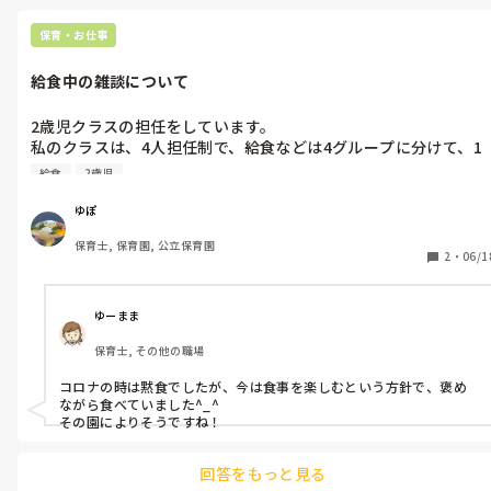
る。

『オオカミさん今何時？』をして追いかける遊び、逃げる遊びをす
保育・お仕事
る。

この2個をすると「しっぽとり」に繋がるかも知れないですね。

給食中の雑談について
ルールの遊びのあるゲームの特徴からやる事をつまんでみると遊び
が膨らむかも知れないなと思いました。

2歳児クラスの担任をしています。

2歳クラス、、、まだまだお友達とのトラブルや、体幹の不安定さの
私のクラスは、4人担任制で、給食などは4グループに分けて、1
ばらつきがある歳。色んな遊びを考える先生かっこいいです！
人ずつ保育士がつくようになっています。

給食
2歳児
私のグループでは、給食中におしゃべりをするのをOKにしてい
て、たまに雑談も交えながら食べ進めているのですが、他のグル
ゆぽ
ープでは、給食中は静かに食べるということを徹底しています。

保育士, 保育園, 公立保育園
もちろん、食事のマナーを身につけることも大事ですが、和やか
2
・
06/1
で楽しい雰囲気の中で食事を楽しんでほしいという願いで関わっ
ています。

皆さんの園ではどのようにしていますか？
ゆーまま
保育士, その他の職場
コロナの時は黙食でしたが、今は食事を楽しむという方針で、褒め
ながら食べていました^_^

その園によりそうですね！
回答をもっと見る