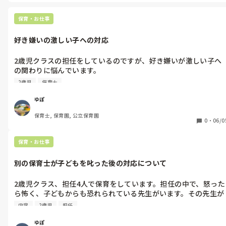
保育・お仕事
好き嫌いの激しい子への対応
2歳児クラスの担任をしているのですが、好き嫌いが激しい子へ
の関わりに悩んでいます。

2歳ということもあり、少量でも色々な食材に親しんでほしい、
2歳児
保育士
嫌いなものを無理に食べる必要はないと思っていますが、その子
は「嫌いなものは食べないけど、おかわりのオニギリは欲しい」
ゆぽ
といった感じです。オニギリは、数が限られていますし、他の子
保育士, 保育園, 公立保育園
どもたちも食べたいものなので、いつもは「何かを頑張ればオニ
0
・
06/0
ギリをあげる」というルールであげています。例えば、おかずは
全部残してもいいけど副菜は食べる、副菜も嫌なら苦手なものを
保育・お仕事
除いたものを完食する、一口サイズまで減らすなどです。でも、
結局保育士が減らしてくれるまで、ゆっくりゆっくり食べるので
別の保育士が子どもを叱った後の対応について
おにぎりのおかわりが間に合わず、いつも泣いてしまいます。

私としては、オニギリをあげたい気持ちは山々なのですが、他の
2歳児クラス、担任4人で保育をしています。担任の中で、怒った
子どもや先生の手前、何かを頑張らないとあげにくい雰囲気で
ら怖く、子どもからも恐れられている先生がいます。その先生が
す。

叱ると、大抵叱られた子どもは泣いているか、恐怖で萎縮してい
何か良いアドバイスがあれば、教えてほしいです。
内容
2歳児
担任
ます。そして、一人で呆然と立っている姿を見ると、可哀想で思
わず慰めたくなりますが、無視せざるを得ません。

ゆぽ