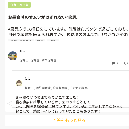
保育・お仕事
お昼寝時のオムツがはずれない4歳児。
4歳児クラス担任をしています。普段は布パンツで過ごしており
自分で尿意も伝えられますが、お昼寝のオムツだけなかなか外れ
ない子がいます。起きたらすでにパンパンな状態です。マイペー
身の回りのこと
排泄
4歳児
スで、おっとりしたお子さんですが、発達障害は特にないと思い
ます。

ゆぽ
どのような原因が考えられますか？また、今後どのような援助を
保育士, 保育園, 公立保育園
したらよいでしょうか。
2
・
03/2
にこ
保育士, 幼稚園教諭, 公立保育園, その他の職場
お昼寝のいつ頃出てるのか見てました！

寝る直前に排尿しているかチェックするとして、

いつも起きる30分前に出てた子は、少し早めに寝かしてその分早く
起こして一緒にトイレに行っていたこともあります！

寝る前におしっこがしっかり出ているのに、午睡中排尿するタイミ
回答をもっと見る
ングも量もバラバラの子は、定まるまで特に何もしてませんでし
た！