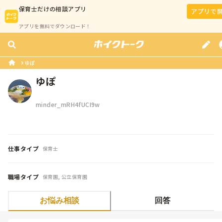
保育士
だけの相談アプリ
アプリで
アプリを無料でダウンロード！
ゆぽ
ゆぽ
minder_mRH4fUCI9w
仕事タイプ
保育士
職場タイプ
保育園, 公立保育園
お悩み相談
回答