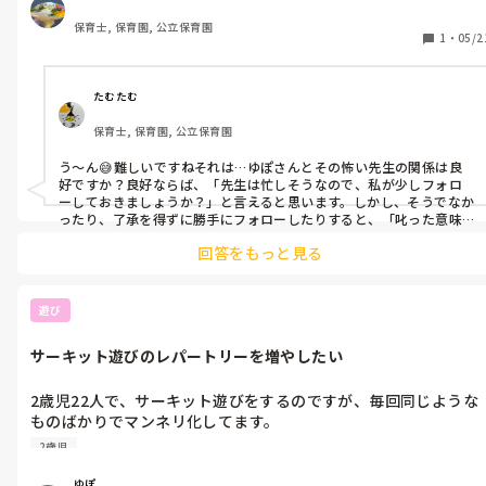
叱った後のアフターケアは、もちろん叱った本人がした方がいい
保育士, 保育園, 公立保育園
ことは分かっていますが、本人がしていない場合、別の先生がし
1
・
05/2
ても問題ないでしょうか？？

もちろん、「あの先生怖かったね」「〇〇ちゃんは悪くないよ」
と叱られた内容自体や叱った先生自身の関わりを否定するわけで
たむたむ
はありません。抱きしめたり、「これをしたかったんだね」と、
保育士, 保育園, 公立保育園
その子の思いをうけとめたりするなどです。
う〜ん😅難しいですねそれは…ゆぽさんとその怖い先生の関係は良
好ですか？良好ならば、「先生は忙しそうなので、私が少しフォロ
ーしておきましょうか？」と言えると思います。しかし、そうでなか
ったり、了承を得ずに勝手にフォローしたりすると、「叱った意味
が無くなる！💢」とゆぽさんが叱られますよ？😓すぐにフォローし
回答をもっと見る
ないのは、フォローするタイミングを図っているのかもしれない
し、時間をとって様子をみているのかもしれない…きちんと了承を得
たり、意図を聞いたりしてからの方が賢明かなと考えます、私なら。
了承や意図を聞いていなくて、どうしてもフォローしたい場合は、そ
遊び
の怖い先生がいない場所でした方がいいと思います。例えば、トイレ
や廊下など。
サーキット遊びのレパートリーを増やしたい
2歳児22人で、サーキット遊びをするのですが、毎回同じような
ものばかりでマンネリ化してます。

何か、アイデアがあれば教えてほしいです！

2歳児
ちなみに今までにやったことがあるのは

ゆぽ