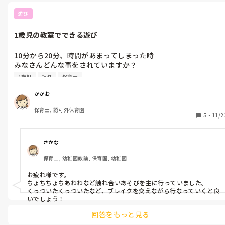
遊び
1歳児の教室でできる遊び
10分から20分、時間があまってしまった時

みなさんどんな事をされていますか？

1歳児
担任
保育士
わ
かかお
保育士, 認可外保育園
5
・
11/2
さかな
保育士, 幼稚園教諭, 保育園, 幼稚園
お疲れ様です。

ちょちちょちあわわなど触れ合いあそびを主に行っていました。

くっついたくっついたなど、ブレイクを交えながら行なっていくと良
いでしょう！
回答をもっと見る