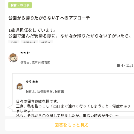
保育・お仕事
公園から帰りたがらない子へのアプローチ
1歳児担任をしています。

公園で遊んだ後帰る際に、なかなか帰りたがらない子がいたら、
どんなアプローチをしますか？

公園
言葉かけ
外遊び
先日公園で、他の子は集まってお水を飲んで、手を繋いで、もう
かかお
帰れる準備ができているのに、一人の子が「まだあそぶ！」と集
保育士, 認可外保育園
まれず走っていってしまいました。

4
・
11/2
それに釣られて、手を繋いでいる子も、手を離して走ってしまっ
たりでバタバタでした。

ゆうまま
保育士, 幼稚園教諭, 保育園
「給食できたよ」「今日のご飯はなにかな？」

「みんな待ってるよ」「教室て○○しようよ」

日々の保育お疲れ様です。

など声かけしても響かず。

正直、私も抱っこして出口まで連れて行ってしまうこと…何度かあり
ましたよ！

私もまとまらない状況に焦りがあり、「もう時間だからいく
私も、それから色々試して見ましたが、来ない時のが多く…

でも、1番効果あったのが、同じクラスの子供にお迎えに行ってもら
よ！」と強めに言って、抱っこして出口まで連れていくと、その
回答をもっと見る
って、手を繋いできてもらうことと、保育士が行って声かけをして、
子は泣き出してしまいました。

お友達たちの所までよーいどん！が効果的でした！ぜひ試して見て