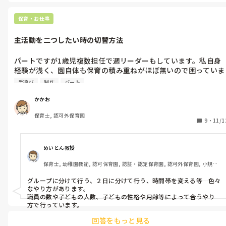
保育・お仕事
主活動を二つしたい時の切替方法
パートですが1歳児複数担任で週リーダーもしています。私自身
経験が浅く、園自体も保育の積み重ねがほぼ無いので困っていま
す。

手遊び
制作
パート
みなさま製作→外遊びなど二つの活動の時の切替の仕方はどうさ
かかお
れていますか？

保育士, 認可外保育園
9
・
11/1
今まで製作は一斉で行うことが多いのですが、月齢の差もあり早
く終わる子、まだやりたがる子で終わるタイミングがバラバラで
す。

めいとん教授
保育士, 幼稚園教諭, 認可保育園, 認証・認定保育園, 認可外保育園, 小規模
待っている間、絵本や手遊びをして集まっていて、全員終わった
認可保育園, 管理職
ら、外遊びの準備をしていますが。活発な男の子が多く走り回っ
グループに分けて行う、２日に分けて行う、時間帯を変える等…色々
たり収集がつかなくなってしまうことが多いです。。

なやり方があります。

職員の数や子どもの人数、子どもの性格や月齢等によって合うやり
切替時に行っていること、製作の進め方（少人数なら他の子にど
方で行っています。
のように待たせているか）などなど他園の情報が知りたいです。

回答をもっと見る