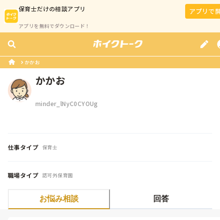
保育士
だけの相談アプリ
アプリで
アプリを無料でダウンロード！
かかお
かかお
minder_lNyC0CYOUg
仕事タイプ
保育士
職場タイプ
認可外保育園
お悩み相談
回答