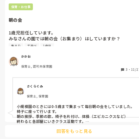
ください！
子どもを尊重できていない対応だったなと反省しています。

保育・お仕事
みなさんは上記の状況だった時、どんな対応をしますか？
朝の会
1歳児担任しています。

みなさんの園では朝の会（お集まり）はしていますか？

集まり
手遊び
1歳児
している場合はどんな内容ですか？

かかお
私の園では、手遊びで集めて朝の歌、あいさつ、日付、呼名、季
保育士, 認可外保育園
節のうた、今日の活動についての話し、です。
3
・
11/2
さくらぐみ
保育士, 保育園
小規模園のときには0-5歳まで集まって毎日朝の会をしていました。
椅子に座って行います。

朝の挨拶、季節の歌、椅子を片付け、体操（エビカニクスなど）

終わると各部屋にいきクラス活動です。

30分程度行います。
回答をもっと見る