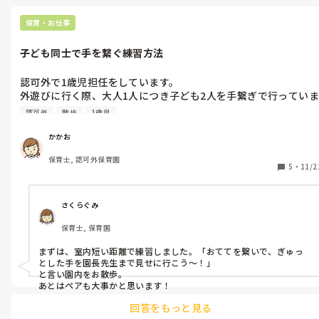
保育・お仕事
子ども同士で手を繋ぐ練習方法
認可外で1歳児担任をしています。

外遊びに行く際、大人1人につき子ども2人を手繋ぎで行っていま
す。

認可外
散歩
1歳児
子ども同士で手を繋いでの散歩は、まだ行ったことがないのです
かかお
が、どうやって練習していますか？

保育士, 認可外保育園
5
・
11/2
園庭は砂場のみ、近くの公園までは自転車や人通りの多い歩道を
さくらぐみ
保育士, 保育園
まずは、室内短い距離で練習しました。「おててを繋いで、ぎゅっ
とした手を園長先生まで見せに行こう〜！」

と言い園内をお散歩。

あとはペアも大事かと思います！
回答をもっと見る