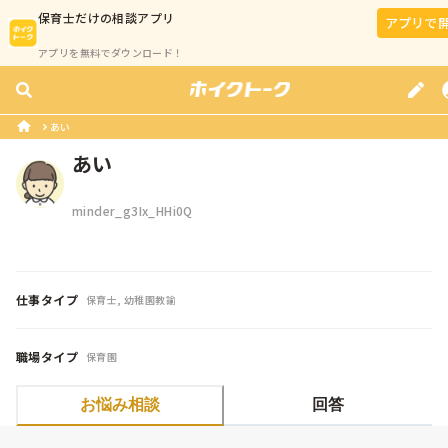
保育士
だけの相談アプリ
アプリで
アプリを無料でダウンロード！
あい
あい
minder_g3Ix_HHi0Q
仕事タイプ
保育士, 幼稚園教諭
職場タイプ
保育園
お悩み相談
回答