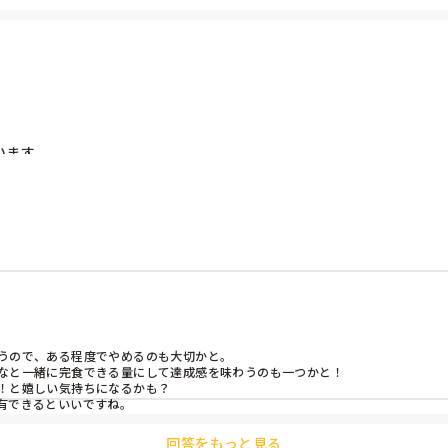
ます。

以上かかるようなんですが、終わりにするのかと思いきや、また食べ始
でしょうか？
うので、ある程度でやめるのも大切かと。

なと一緒に完食できる量にして達成感を味わうのも一つかと！

！と嬉しい気持ちになるかも？

有できるといいですね。
回答をもっと見る