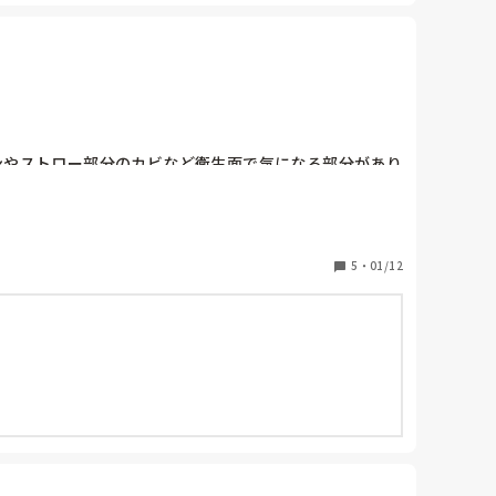
ンやストロー部分のカビなど衛生面で気になる部分があり
5
・
01/12