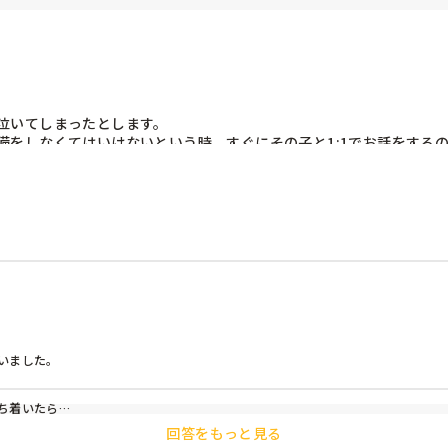
いてしまったとします。

をしなくてはいけないという時、すぐにその子と1:1でお話をするの
ませてくれて、「先生にごめんねしておいで」って言ってくれるんで
いなと思ってしまうんですが、みなさんどうでしょう？

るので必ずそっちの子どもについてしまいます、、
ました。

着いたら

回答をもっと見る