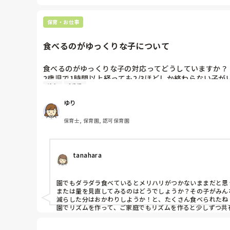
保育・お仕事
食べるのがゆっくりな子について
食べるのがゆっくりな子の対応ってどうしていますか？

2歳児で1時間以上経っても2/3ほどしか終わらない子がい
給食
2歳児
家ではテレビを見たり立ち歩いてしまって同じく1時間
やはり食べ終わらなくても時間を決めて終了にするべき
ゆり
保育士, 保育園, 認可保育園
tanahara
園でもダラダラ食べているとメリハリがつかないままだと思
または量を見直してみるのはどうでしょうか？その子がみん
減らした分はおかわりしようか！と、たくさん食べられたね
園でリズムを作って、ご家庭でもリズムを作ると少しずつ共