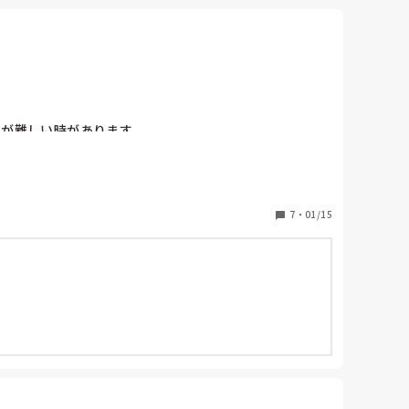
が難しい時があります。

すが、そうなると自分がただ怒っただけの悪者になって
7
・
01/15