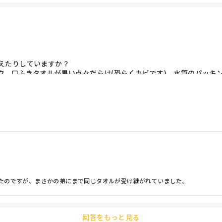
たりしていますか？

ク、口ふきタオルが黒い点々だらけ(恐らくカビです)、水筒のパッキ
ていましたが、今は園では行っていません。



てしまいます。

たのですが、まさかの弟にまで同じタオルが受け継がれていました。

回答をもっと見る