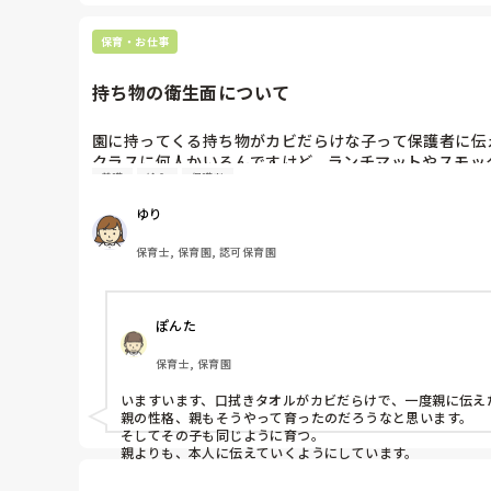
保育・お仕事
持ち物の衛生面について
園に持ってくる持ち物がカビだらけな子って保護者に伝え
クラスに何人かいるんですけど、ランチマットやスモッ
養護
給食
保護者
ます。

ゆり
何年か前は水筒はこちらでハイター漬けしてあげたりし
そのままにするべきなのか、保護者に伝えるべきなのか…
保育士, 保育園, 認可保育園
伝えづらい内容でもあるので、伝える場合言い方にも迷っ
同じような方いますか？
ぽんた
保育士, 保育園
いますいます、口拭きタオルがカビだらけで、一度親に伝え
親の性格、親もそうやって育ったのだろうなと思います。

そしてその子も同じように育つ。
