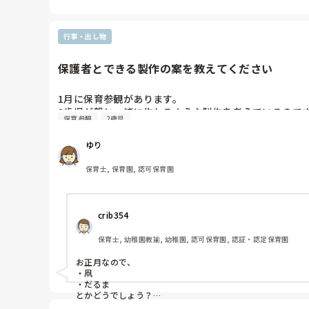
行事・出し物
保護者とできる製作の案を教えてください
1月に保育参観があります。

2歳児が親と一緒に作れるような製作を考えているので
保育参観
2歳児
ゆり
保育士, 保育園, 認可保育園
crib354
保育士, 幼稚園教諭, 幼稚園, 認可保育園, 認証・認定保育園
お正月なので、

・凧

・だるま

とかどうでしょう？

材料集めも簡単だと思うのでおすすめです！