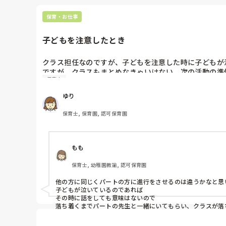
保育・お仕事
子どもを注意したとき
クラス担任なのですが、子どもを注意した時に子どもが泣
ですが、クラスもまとめなきゃいけない、次の活動の準備
保育士
そういう時パートの先生や補助の先生がその子と話を済
ゆり
しまうような気がして…

自分で注意をした子は最後まで自分で話をして解決した
保育士, 保育園, 認可保育園
ちなみにパートの先生方はクラスの進行をするのは嫌が
もも
保育士, 幼稚園教諭, 認可保育園
他の方に同じくパートの方に進行をさせるのは違うかなと思い
子どもが泣いているのであれば

その時に話をしても意味はないので

落ち着くまでパートの先生と一緒にいてもらい、クラスが落ち
そのパートの先生と交代して

その子と関わってみるのはどうでしょう？