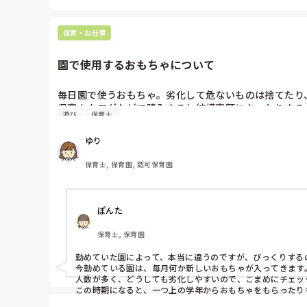
保育・お仕事
園で使用するおもちゃについて
毎日園で使うおもちゃ。劣化して危ないものは捨てたり
保育カタログなどで購入すると結構高額になったりする
遊び
保育士
ゆり
保育士, 保育園, 認可保育園
ぽんた
保育士, 保育園
勤めていた園によって、本当に違うのですが、びっくりする
今勤めている園は、毎月何か新しいおもちゃが入ってきます。
人数が多く、どうしても劣化しやすいので、こまめにチェック
この時期になると、一つ上の学年からおもちゃをもらったり