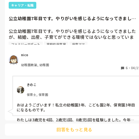
キャリア・転職
公立幼稚園7年目です。やりがいを感じるようになってきました
が、結婚、出...
公立幼稚園7年目です。やりがいを感じるようになってきました
が、結婚、出産、子育てができる環境ではないなと思っていま
す。周りの友達も結婚し、子育てをしています。土日、友達と会
ファミリーサポート
家庭的保育室
保育ママ
うと、結局子どもたちと遊びゆっくり話ができなかったり、「子
どもはかわいいけど、1人でゆっくりしたい」と話す友達など、
nico
様々な友達、保護者の方を見て、リフレッシュで預けられる場を
幼稚園教諭, 幼稚園
作りたいと思っています。託児所を開設した方、託児所で働いて
6
・
04/1
いる方、保育ママをしている方、メリット、デメリットなど教え
ていただけたら、嬉しいです！

また、幼稚園でしか、働いていないので、保育所で乳児さんを保
きのこ
育する経験や施設面なども学ぶためにも、何年か働くべきかなと
保育士, 保育園
思っています。
おはようございます！私立の幼稚園3年、こども園2年、保育園3年目
になるものです。

わたしは3歳児を4回、2歳児1回、0歳児1回を経験しました。今年は
去年の子を持ち上がって1歳児担任です。

回答をもっと見る
未満児経験はやはり大切であり必要かなとは思います。何年働くかは