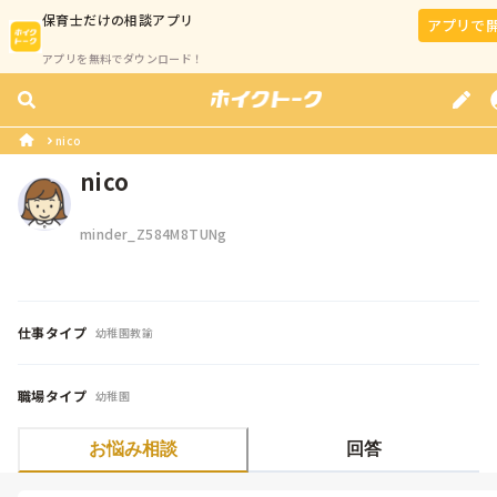
保育士
だけの相談アプリ
アプリで
アプリを無料でダウンロード！
nico
nico
minder_Z584M8TUNg
仕事タイプ
幼稚園教諭
職場タイプ
幼稚園
お悩み相談
回答