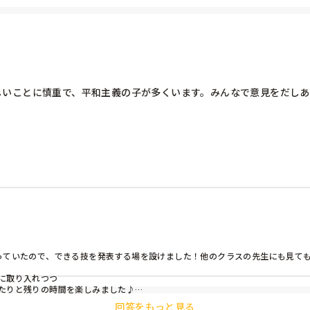
しいことに慎重で、平和主義の子が多くいます。みんなで意見をだし


が、どんな活動がみんなの自信につながると思いますか？

です！)
っていたので、できる技を発表する場を設けました！他のクラスの先生にも見て
取り入れつつ

たりと残りの時間を楽しみました♪

いいですね！
回答をもっと見る