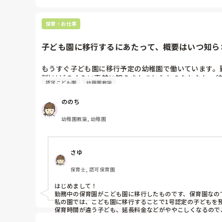
保育・お仕事
子ども園に移行するにあたって、概要はいつ知ら
もうすぐ子ども園に移行予定の幼稚園で働いています。
料)はどのくらい事前に知らされましたか？なかなか、
認定こども園
幼稚園教諭
ののち
幼稚園教諭, 幼稚園
さゆ
保育士, 認可保育園
はじめまして！

勤務中の保育園がこども園に移行したものです、保育園なの
私の園では、こども園に移行することで1号認定の子どもを
保育時間が違う子ども、延長料金などがややこしくなるので
３ヶ月前とかだった気がします、あまり早く知らされてもよ