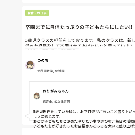
保育・お仕事
卒園までに自信たっぷりの子どもたちにしたい‼︎
5歳児クラスの担任をしております。私のクラスは、新
溢れた経験をして卒園させてあげたいなと思っています。
5歳児
保育内容
幼稚園教諭
卒園が近くなり、思い出づくりのクラス会があるのです
(体を動かすことが大好きで、読み書きなどの能力も高い
ののち
幼稚園教諭, 幼稚園
おりがみちゃん
保育士, 公立保育園
5歳児担任をしていた頃は、お正月遊びが長いこと盛り上が
ように感じます。

あとは子どもたちと決めたやりたい事や遊びを、毎日の活動に
子どもたちが好きだったお店屋さんごっこを大いに盛り上げ
卒園まであと少し、子どもたちとたくさん思い出が作れると