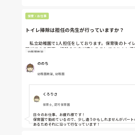
保育・お仕事
トイレ掃除は担任の先生が行っていますか？
　私立幼稚園で1人担任をしております。保育後のトイ
間ができる反面、掃除の仕方が変わることできちんと清
幼稚園教諭
ののち
幼稚園教諭, 幼稚園
くろりさ
保育士, 認可保育園
日々のお仕事、お疲れ様です！

保育園で勤めているので、少し違うかもしれませんがパート
あるためそれに沿って行なっています！