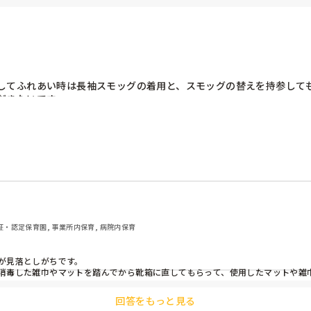
してふれあい時は長袖スモッグの着用と、スモッグの替えを持参して
だきたいです。
 認証・認定保育園, 事業所内保育, 病院内保育
見落としがちです。

消毒した雑巾やマットを踏んでから靴箱に直してもらって、使用したマットや雑
回答をもっと見る