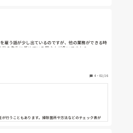
生を雇う話が少し出ているのですが、他の業務ができる時
は他の先生に任せている園さんが多いですか？
4
・
02/16
任が行うこともあります。掃除箇所や方法などのチェック表が