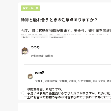
保育・お仕事
動物と触れ合うときの注意点ありますか？
今度、園に移動動物園が来ます。安全性、衛生面を考慮
対しての対応として、何か良い案があったら教えていた
飼育
アレルギー
幼稚園教諭
ののち
幼稚園教諭, 幼稚園
puru5
保育士, 幼稚園教諭, 保育園, 幼稚園, 公立保育園, 認可保育園,
移動動物園、素敵ですね。

手洗いや衣類の衛生面はみなさん気づかれますが、以外と靴が
土にも色々と動物のものが付着するので、終わったあとは、