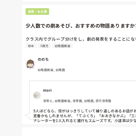
保育・お仕事
少人数での劇あそび、おすすめの物語ありますか
クラス内でグループ分けをし，劇の発表をすることにな
絵本
5歳児
幼稚園教諭
ののち
幼稚園教諭, 幼稚園
mori
保育士, 幼稚園教諭, 保育園, 幼稚園, 認可保育園
5人ほどなら、役がはっきりしていて繰り返しのあるお話がお
定番かもしれませんが、「てぶくろ」「おおきなかぶ」「三
ナレーターを1人入れると進行もスムーズです。小道具は少