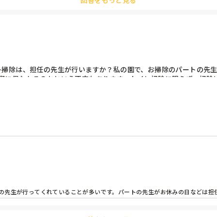
回答をもっと見る
レ掃除は、担任の先生が行いますか？私の園で、お掃除のパートの先
潔に保たれるのかという不安もあります。トイレ掃除に限らず、掃除
の先生が行ってくれていることが多いです。パートの先生がお休みの日などは担