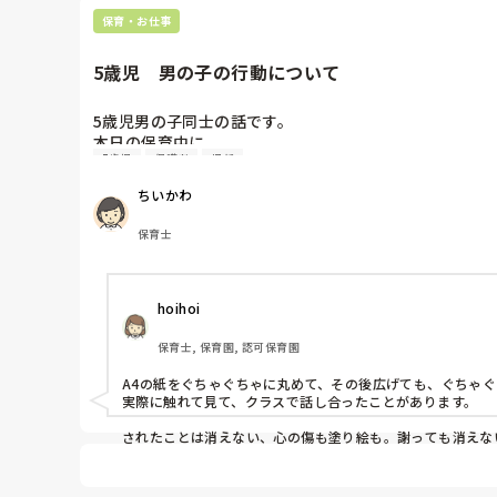
保育・お仕事
5歳児　男の子の行動について
5歳児男の子同士の話です。

本日の保育中に、

5歳児
保護者
担任
Aくんが、Bくんが塗っていたぬりえを、衝動的にぐちゃ
Aくんは、楽しいことがあったり、気分が高まると衝動的
ちいかわ
Bくんはショックで泣いていました。

両者の保護者の方には現状を報告しています。

保育士
今後どのように声をかけていく。

クラスでできること、園全体でできることはありますかね
hoihoi
担任としてもショッキングな出来事でした。
保育士, 保育園, 認可保育園
A4の紙をぐちゃぐちゃに丸めて、その後広げても、ぐちゃぐ
実際に触れて見て、クラスで話し合ったことがあります。

されたことは消えない、心の傷も塗り絵も。謝っても消えな
それだけで劇的に変わるわけではありませんが、泣いてしま