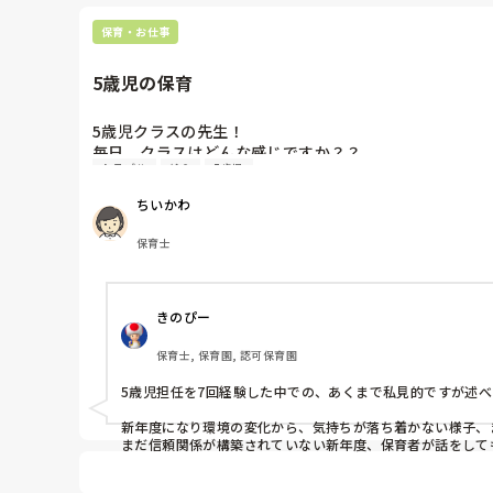
保育・お仕事
5歳児の保育
5歳児クラスの先生！

毎日、クラスはどんな感じですか？？

トラブル
給食
5歳児
声が大きい

ちいかわ
順番に関してのトラブル

◯◯くんが〜してたっていう報告

保育士
保育士の話を最後まで聞けない

食事の仕方

きのぴー
あらゆる面で気になることがあり

声をかけてしまいます。子どもたちにとっては

保育士, 保育園, 認可保育園
口うるさいなーと思っていると思います。

5歳児担任を7回経験した中での、あくまで私見的ですが述べ
私自身、これで良いのかな？と思うことばかりで悩んでい
新年度になり環境の変化から、気持ちが落ち着かない様子、
どこまで見守り、

まだ信頼関係が構築されていない新年度、保育者が話をして
・声の大きさ表

どこを丁寧に伝えるべきでしょうか？

・『話を聞きます』の絵カード
