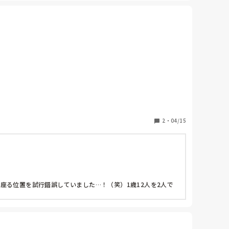
のか新しいことにも挑戦する姿や友だちと遊びを発展させる姿
2
・
04/15
座る位置を試行錯誤していました…！（笑）1歳12人を2人で