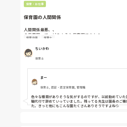
保育・お仕事
保育園の人間関係
人間関係最悪、、

の保育園って、どのような保育園ですか？
保育内容
保育士
ちいかわ
保育士
まー
保育士, 認証・認定保育園, 管理職
色々な種類がありそうな気がするのですが、以前勤めていた
職代行で辞めていっていました。残ってる先生は園長のご機
た。きっと他にもこんな園たくさんありそうですよね💦