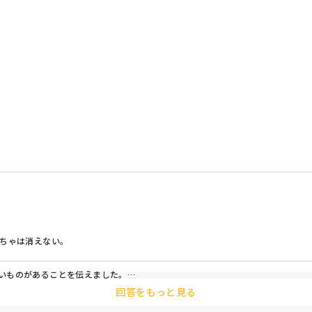
ぐちゃに丸めてしまいました。

な行動をします。

？

ちゃは消えない。

いものがあることを伝えました。

回答をもっと見る
ったBくんのためにも、衝動が抑えられなかったAくんのためにも、クラスのみ