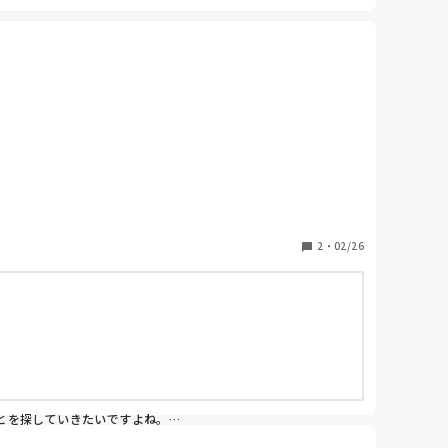
存していくというパターンにはできますね。

2
・
02/26
えて今後も，個別対応。幼児クラスになる時に混合保育
を探していきたいですよね。
