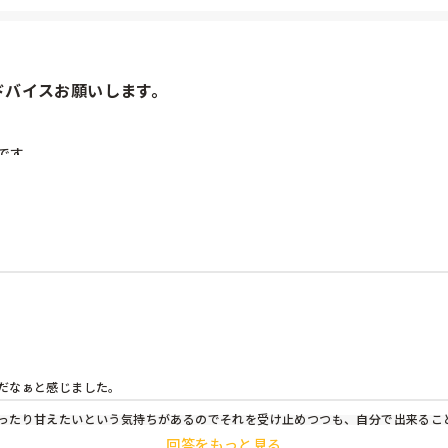
すればPCの共有フォルダにExcelファイルを起こしてそこに週案を書き込んで保
ドバイスお願いします。
す。

ょっと個別対応が必要な子かな？と様子見。

癇癪。生活面の自立がない。

、【早生まれだから、、】で、受け入れられない様子。

さん，発達の専門関係の人に年3回程見てもらっていましたが、声を揃
に絶好調！

お兄さんになりました。

だなぁと感じました。

振り出しに戻りました。

ったり甘えたいという気持ちがあるのでそれを受け止めつつも、自分で出来ること
回答をもっと見る