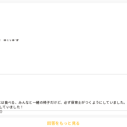
に貼りました。

が1番前に並ぶと約束をしました。

との心の距離が近くなると、自然とトラブル等減少しました。また安心感からな
まいます。

やはり疎外感などができてダメですよね？？



には食べる、みんなと一緒の椅子だけど、必ず保育士がつくようにしていました。
ていました！

笑）
回答をもっと見る