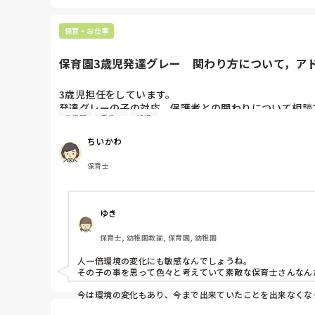
ですが、コドモンからExcelに書類を起こせるので、やると
保育・お仕事
Excelからコドモンに…は、当時はできなかったので。

ExcelでなければPDFにして、直接入力するパターンですね。
保育園3歳児発達グレー　関わり方について，ア
3歳児担任をしています。

発達グレーの子の対応、保護者との関わりについて相談で
市役所
手洗い
妊娠
★1歳児より入園。その時から、保育士目線で、あれ？ち
ちいかわ
★2歳児では、思いっきり個別対応。言葉も出ない，強い
⇨保護者面談入れましたが、両親自身に危機感がない。

保育士
保育園では個別対応をしていることも伝えていましたが
1歳児の時点で，市役所から保育園に来る，臨床心理士
をすすめていくべきと言われています。

ゆき
★3歳児。

いよいよ幼児クラス。

保育士, 幼稚園教諭, 保育園, 幼稚園
言葉も，増え、指示も通るようになった。

切り替えもできるようになり、着替え，食事みるみるうち
人一倍環境の変化にも敏感なんでしょうね。

そんななか母の妊娠がわかり、11月に赤ちゃんが産まれ
その子の事を思って色々と考えていて素敵な保育士さんなん
はじめのうちは、変化はありませんでしたが2月に入り，
着替え⇨できない、やってやってと大泣き。暴れる。

今は環境の変化もあり、今まで出来ていたことを出来なくな
食事⇨たべさせて。
