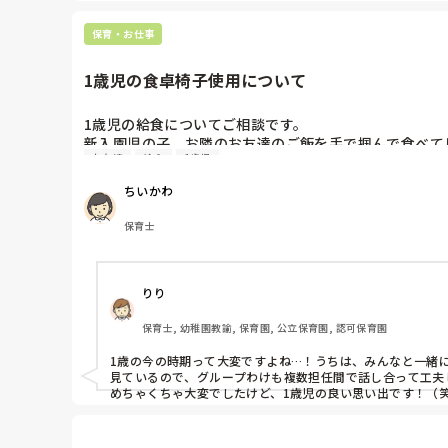
・食事の時の座り方、食具の持ち方の絵カード　等

みなさんどうされていますか？
伝えたいことはちょっとずつにし、子どもたちの目につく場所
保育・お仕事
並ぶ際には1番へのこだわりが多かったので、その日のお当番
1歳児の食卓椅子使用について
あとは沢山沢山子どもたちと遊びました！遊んで子どもたち
も見られるようになりました。
1歳児の給食についてご相談です。

新入園児の子、お隣のお友達のご飯を手で掴んで食べてし
お友達
給食
1歳児
何か改善方法はないですかね？

★まだ1歳になったばかりで、食卓椅子を使用するのは、
ちいかわ
みなさんの保育園の1歳児の食事どうされていますか？？
保育士
りり
保育士, 幼稚園教諭, 保育園, 公立保育園, 認可保育園
1歳の今の時期って大変ですよね…！うちは、みんなと一緒
見ているので、グループわけも複数担任間で話し合って工夫し
めちゃくちゃ大変でしたけど、1歳児の良い思い出です！（