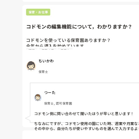
保育・お仕事
コドモンの編集機能について，わかりますか？
コドモンを使っている保育園ありますか？

今年から導入を始めています。

記録
保育内容
保育士
★書類系は全てコドモンで記録されていますか？

★週案なのですが、元々ある書式(標準テンプレート)を
ちいかわ
または、オリジナルテンプレートでこれまで使っていた
わかる方いらっしゃいますでしょうか？？

保育士
★書類系の編集機能はどうしたら，できるのか。

また、これまで使ってい他，他の書類をエクセルから入
つーた
全てICT化になったら、

仕事が捗ると思います。
保育士, 認可保育園
コドモン側に問い合わせて聞いたほうが早いと思います！

ちなみにですが、コドモン使用の園にいた時、週案や月案な
その中から、自分たちが使いやすいものを選んで入力するよ
なので編集はできないかもです。
