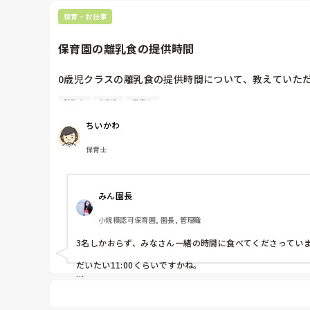
保育・お仕事
保育園の離乳食の提供時間
0歳児クラスの離乳食の提供時間について、教えていただ
離乳食
0歳児
保育士
初期食

中期食

ちいかわ
後期食

完了食

保育士
みなさんの保育園はどのようにしていますか？

参考にしたいです！
みん園長
小規模認可保育園, 園長, 管理職
3名しかおらず、みなさん一緒の時間に食べてくださっていま
だいたい11:00くらいですかね。

質問からして、たくさんの園児さんがおられるのでしょうか。
毎日お疲れ様です！