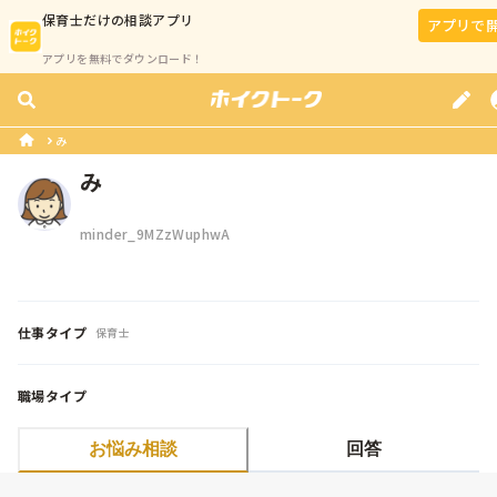
保育士
だけの相談アプリ
アプリで
アプリを無料でダウンロード！
み
み
minder_9MZzWuphwA
仕事タイプ
保育士
職場タイプ
お悩み相談
回答