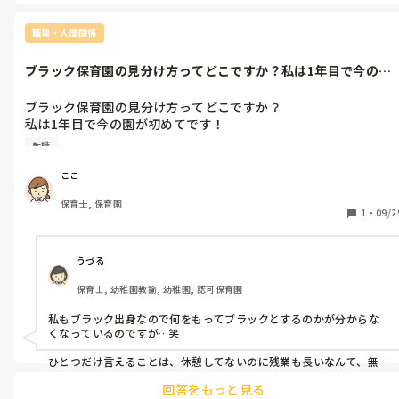
もはルールよりもラポールに従うと何かで聞いたことがあります
が、本当にそういうことあるなあと思います。

職場・人間関係
きびしめの声かけ(いわゆる罰)で言われた時って、一時は怒られたく
ないから従うのですが、後々反発されたりとか、信頼関係築けなか
ブラック保育園の見分け方ってどこですか？私は1年目で今の園
ったりとか、怒られるまでしないと行動をなおさなかったりとか、
が初めてです...
意外と落とし穴だと思います。

ブラック保育園の見分け方ってどこですか？

そのぶん、ここ先生はすごくやさしい先生なんだなと思います。
私は1年目で今の園が初めてです！

同期が7人いるのですがみんな口を揃えて続かないよ…って言っ
転職
ていて最近考えるようになりました

私のところは出勤時間の1時間前に来るのは当たり前でベテラン
ここ
先生になるほど残業が長く、休憩時間もありません。

保育士, 保育園
1
・
09/2
そして、夫婦で経営している事もあり園長、副園長に対してみん
なガタブルです😅

給料日、差し入れなどのお礼の挨拶は当たり前の事ではあります
うづる
が、挨拶したかどうかをチェックされていてしていない人は上司
保育士, 幼稚園教諭, 幼稚園, 認可保育園
に怒られます。

そのシステムが私には謎です。当たり前に自然とするものを強制
私もブラック出身なので何をもってブラックとするのかが分からな
にされてるようで…

くなっているのですが…笑

1年目の扱いは当たり前に雑です笑

ひとつだけ言えることは、休憩してないのに残業も長いなんて、無能
ですってメガホンで言ってまわっているようなものだということで
回答をもっと見る
す。私の前職の園は来客対応や電話対応その他事務や保護者対応まで
そして、今年で辞める先生がすでに6人確定しているようでそれ