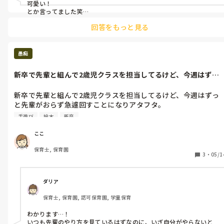
可愛い！

とか言ってました笑

そうする大半は　みたい！みせてー！って言ってきてたので、

回答をもっと見る
見たい？みる？みんなで見ちゃおっか！って言って集めてました。

それでも集まらなかったり、静かにならなきゃじっと待つ。

子どもたちが先生何も言ってこないって違和感を感じて静かになる
愚痴
まで待つ。5分、10分待つ。

それでもダメなら今は何をする時間なのか子どもに聞いてみる。

新卒で先輩と組んで2歳児クラスを担当してるけど、今週はずっ
ですかね。

と先輩がおら...
参考にならないかもですが１つの手段として頭の片隅に置いといて
新卒で先輩と組んで2歳児クラスを担当してるけど、今週はずっ
ください
と先輩がおらず急遽回すことになりアタフタ。

子どもの注目を向ける声掛けは何があるだろう…。

手遊び
絵本
新卒
話をしたいけどまだ走り回ってる子がいる…。

話を聞いていない…。

ここ
その度に頭が真っ白になりながら自分の引き出し、アイデアを必
保育士, 保育園
死に探してどうにか繋げる日々がかなりしんどかった

3
・
05/1
手遊び絵本はもちろん、声を変えてみたり、○○ぐみさーんと呼
んでみたり、

ダリア
お帰りの後集まっていつもは30分テレビを見ている時間なのにテ
保育士, 保育園, 認可保育園, 学童保育
レビがつかず、30分場を繋げないといけなかった今日

さすがに最後の最後できつかった…

わかります…！

引き出しがないーー！！！
いつも先輩のやり方を見ているはずなのに、いざ自分がやらないと