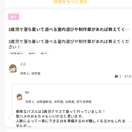
回答をもっと見る
遊び
2歳児で落ち着いて遊べる室内遊びや制作案があれば教えてくだ
さい！今週は...
2歳児で落ち着いて遊べる室内遊びや制作案があれば教えてくだ
さい！

今週はスイカ制作で色塗りと、シール貼りや

部屋遊び
制作
遊び
粘土をして遊びました

一斉に同じことをして遊びたいので沢山アイデアが欲しいです！
ここ
保育士, 保育園
2
・
07/0
kz
保育士, 幼稚園教諭, 保育園, 幼稚園, 認可保育園
簡単なパズルは2歳児クラスで座って行っていました！

型ハメのおもちゃもいいかなと思います。

人数によって一斉にできる分を準備するのが難しくなるかもしれま
せんが...。