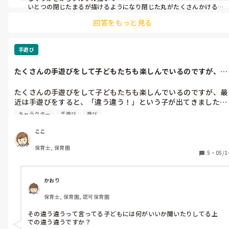
いとつの閉じたまるが描けるようになり閉じた丸がたくさんかける
→自分の楽しいという気持ちはもちろん😄

回答をもっと見る
そして頭足人になり〜と発達していきますよね。

肩から肘、手首、指、とだんだん細かい動きができるようになりま
す

手遊び
乳児の頃はとにかくクレヨンでもペンでも道具を使う

それに慣れてきてそこから自分よ物語が始まる

たくさんの手遊びをして子どもたちも楽しんでいるのですが、最
近は手遊びを...
たくさんの手遊びをして子どもたちも楽しんでいるのですが、最
幼児に入った頃にはその差が出て来て描きたくないでも描かなくち
近は手遊びをすると、「違う違う！」という子が出てきました…

ゃというジレンマを持つ子もいます。

「じゃあ、アンパンマンのにしようか」などと言うと今度はまた
キャラクター
手遊び
遊び
「違う違う！」と言う子が出てくる…。

ながながめんどくさい事書いてしまいましたがその積み重ねの上に

何を描こう、制作しよう、となると。

楽しいて遊びですがこんな経験は初めて…

ここ
こうなった時はどうするべきなのでしょうか？
保育士, 保育園
5
・
05/1
指描、綿棒、たんぽ、筆、画才もあります

かおり
私が1番印象に残ってるのは自分達でプランター栽培したラディッシ
保育士, 保育園, 認可保育園
ュを脇においての観察画です。

行事の絵というのはありきたりで、また指導力不足なのかもですが
その違う違うって言ってる子どもには何がいいか聞いたりしてる上
苦手でした。

での違う違うですか？
