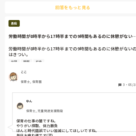
回答をもっと見る
愚痴
労働時間が8時半から17時半までの9時間もあるのに休憩がない
はきつい...
労働時間が8時半から17時半までの9時間もあるのに休憩がない
はきつい。

午睡を見守りながら給食を食べる15分くらいの時間が休憩って言
休憩
睡眠
給食
うならそれは休憩じゃないと思う。

別室に行ったり、少し仮眠をとったりする時間が欲しい。

ここ
保育士, 保育園
3
・
05/2
ゆん
保育士, 児童発達支援施設
保育の仕事の闇ですね。

やりがい搾取、体力勝負

ほんと時代錯誤でいい加減にしてほしいですね。

毎日お疲れ様です(涙)