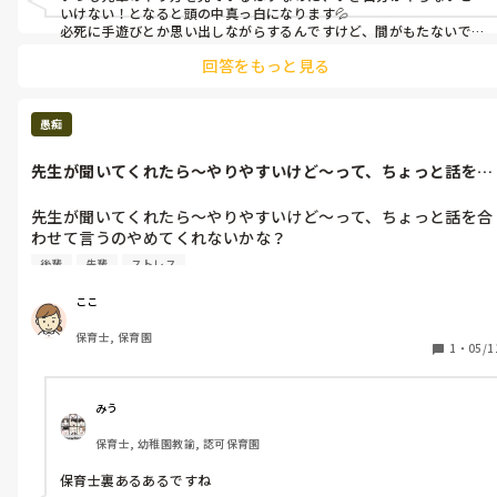
いけない！となると頭の中真っ白になります💦

必死に手遊びとか思い出しながらするんですけど、間がもたないです
笑
回答をもっと見る
愚痴
先生が聞いてくれたら〜やりやすいけど〜って、ちょっと話を合
わせて言うの...
先生が聞いてくれたら〜やりやすいけど〜って、ちょっと話を合
わせて言うのやめてくれないかな？

次の活動について質問したら質問したで、それは先生が決めるこ
後輩
先輩
ストレス
とだし〜みたいな感じで返されたことがあったから自分で全部判
断しなきゃなのかなとか、この先生に聞くのは違うのかってなっ
ここ
たんです。

保育士, 保育園
あの、勝手におば様方で変な空気つくるのやめてもらいます？

1
・
05/1
ジェネレーションギャップあるのは仕方がないけど、話の切り出
し方とか本当に不愉快です。

明日は私のクラスに入らないでいただきたい。

みう
そのくらい不愉快でした。

保育士, 幼稚園教諭, 認可保育園
そして、先輩がいないところで、先輩の悪い所を私たち後輩の前
で大きな声で話すのは違うと思います。

保育士裏あるあるですね
自分が日頃お世話になっていて尊敬している先輩の事を悪く言わ