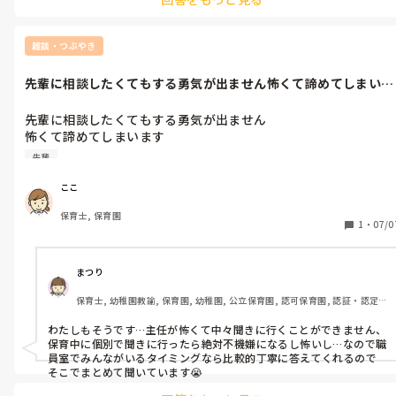
いろんな原因が見えてきそうですね。
雑談・つぶやき
先輩に相談したくてもする勇気が出ません怖くて諦めてしまいま
すほんとだめ...
先輩に相談したくてもする勇気が出ません

怖くて諦めてしまいます

ほんとだめですよね

先輩
報連相が大事なのに、

保育の進め方とか聞きたいことは沢山あるのに…
ここ
保育士, 保育園
1
・
07/0
まつり
保育士, 幼稚園教諭, 保育園, 幼稚園, 公立保育園, 認可保育園, 認証・認定
保育園
わたしもそうです…主任が怖くて中々聞きに行くことができません、
保育中に個別で聞きに行ったら絶対不機嫌になるし怖いし…なので職
員室でみんながいるタイミングなら比較的丁寧に答えてくれるので
そこでまとめて聞いています😭