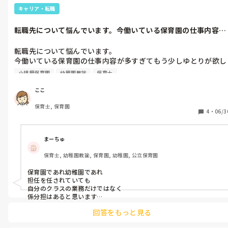
キャリア・転職
転職先について悩んでいます。今働いている保育園の仕事内容が
多すぎてもう...
転職先について悩んでいます。

今働いている保育園の仕事内容が多すぎてもう少しゆとりが欲し
いと思い転職を決めました。

小規模保育園
幼稚園教諭
保育士
行事が多いというのもありますが、自分のクラスをもつこと以外
の音楽係、絵画係などの分野に別れて活動を行っていくという業
ここ
務もある保育園で活動量の多さに耐えきれず他の園を考えるよう
保育士, 保育園
になりました。

4
・
06/3
それだけではなく園の方針も働くと違っていたところが多く違和
感のあるまま保育は出来ないので転職します。

まーちゅ
小規模保育園にいくか、幼稚園に行くかで悩んでいます。

保育士, 幼稚園教諭, 保育園, 幼稚園, 公立保育園
幼稚園に行きたい理由は以上児への保育が自分にはあっているか
もしれないなと感じていたり、幼稚園もきになるなといったとこ
保育園であれ幼稚園であれ

ろからです。自分のクラスを自分で見ると言うところも魅力的だ
担任を任されていても

なと感じています。

自分のクラスの業務だけではなく

係分担はあると思います

なので仕事内容は正規である限りそんなに減ることはないと思いま
実際に小規模保育園、企業型保育園、幼稚園で働いてらっしゃる
回答をもっと見る
すよ

方の意見も聞きながら考えたいなと思っています。

よろしくお願いします。