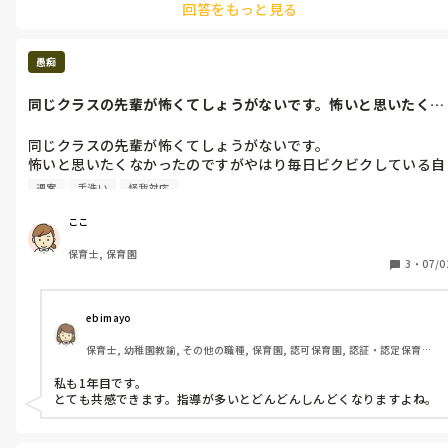
回答をもっと見る
愚痴
同じクラスの先輩が怖くてしょうがないです。怖いと思いたくな
かったのです...
同じクラスの先輩が怖くてしょうがないです。

怖いと思いたくなかったのですがやはり毎日ビクビクしている自
分がいてストレス。

週案
手洗い
怪我対応
一年目で出来ないこともあってわからないこともあってなのは当
たり前かもしれないけど、自分が週案回す週なのにうまく子ども
ここ
たちに動線を作れなかったり、上手に声掛けできなかったり、先
保育士, 保育園
輩にフォローされるたび、怒られてる気持ちになってどんどん次
3
・
07/0
の声掛けが出来なくなってきた。

はじめは先輩を真似したりこうがいいかな？と思いながら進めよ
うとしていたけど、最近は怖くてごちそうさまの声かけすらなん
ebimayo
か怖くなる。

保育士, 幼稚園教諭, その他の職種, 保育園, 認可保育園, 認証・認定保育園, 
え、今でいいのかな。まだ待ったほうがいいかな

その他の職場
不安な時は確認もしていたけど、毎回確認するのはいい加減やめ
私も1年目です。

なきゃかなとか、全然判断できてないとか、考えれば考えるほど
とても共感できます。指導が多いとどんどんしんどくなりますよね。
怖くて仕方がない。
