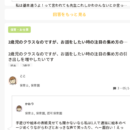
私は基本違うよ！って言われても先生これしかわかんないとか言っ
ホントながながすみませんです
て無視して続けます

回答をもっと見る
違うって言ってくるのが1人、2人だけなら無視。

全員が言ってるなら何の手遊びがいいか聞いてみます全員に。

もしくは違うって言ってくるのが1人、2人ならばその子たちに前に
保育・お仕事
出てきてもらって先生の代わりにやって！って投げちゃう笑

〇〇先生お願いしまーすって言うと嫌だ！って言って逃げる子、続
2歳児のクラスなのですが、お話をしたい時の注目の集め方の引
ける子様様ですが幼児クラスでやったら喜んでやってくれましたが
き出しを増や...
笑
2歳児のクラスなのですが、お話をしたい時の注目の集め方の引
き出しを増やしたいです

どんなことをしていますか？
絵本
2歳児
ここ
保育士, 保育園
3
・
05/1
かおり
保育士, 保育園, 認可保育園
手遊びや絵本の表紙見せても聞かないなら私は1人で適当に絵本のペ
ージめくりながらわざとおっきな声で笑ったり、へー面白い！えっ