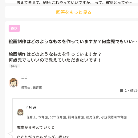
考えて考えて、結局 これやっていいですか。 って、確認とってやる 
っていうパターンが一番多いです。

回答をもっと見る
正直 実習生のときと変わらない気がして悲しくなります。

それの判断が間違ってたりすると余計ですね·····。
遊び
絵画制作はどのようなものを作っていますか？何歳児でもいいの
で教えていた...
絵画制作はどのようなものを作っていますか？

何歳児でもいいので教えていただきたいです！

制作
ここ
保育士, 保育園
2
・
05/1
ritoyu
保育士, 保育園, 公立保育園, 認可保育園, 病児保育, 小規模認可保育園
零歳から考えていくと

なぐりがきからグルグル描いて
