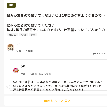
もちろん園の方針もいろいろありますよね

しっかり調べて自分に合うところを見つけてください

愚痴
また働き方を変えて

悩みがあるので聞いてください私は2年目の保育士になるのです
正規に拘らなければ

が、仕事量に...
業務内容は少なくなると思いますよ
悩みがあるので聞いてください

私は2年目の保育士になるのですが、仕事量についてこれからの
不安がつきません。

誕生会
休憩
新卒
保育の仕事自体はとても好きで、やりがいもあってとても楽しく
やってきたのですが、

ここ
なぜか今年から園内のトイレ掃除(クラスでなく職員の共有トイ
保育士, 保育園
レ)や、廊下掃除などは全て1、2年目で回す。

1
・
04/0
お誕生日会を以上児クラスはまとめて行うのですが、自分のクラ
スじゃないのに2年目が執り行う。

早朝、居残りの当番は全て１、2年目。

ゆり
というようになぜか若手の負担が急に増えました。

保育士, 保育園, 認可保育園
1年目の先生も可哀想なのですが、2年目になるとクラス主になっ
たりと先輩方と仕事量はほぼ変わらないためおかしいなと思って
私の園では昔は、忘年会などの集まりは1.2年目の先生が企画すると
います。

いった決まりがありましたが、大きな行事後にする事が多いので最
休憩もなく持ち帰りは当たり前になると思うと嫌です。

近は行事担当が幹事もするという流れになっています。

こんなの普通ですか。

トイレ掃除は用務の方が週3で来るのでそれ以外の日を園長以外の職
この保育園のことは好きなのに嫌われてますよね。

回答をもっと見る
員で回しています。

ちなみに同期は5人います。

基本クラスの掃除はクラス担任が行いますが、合同保育で使う部屋
みんな、これに不満をもち辞めたいと言っています。
