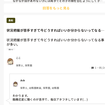
なかなか目があわない子には両手でその子の頬を包むようにして子
どもの顔を自分の方に向けます！力を入れると子どもが恐怖を覚え
回答をもっと見る
るので本当に優しく誘導するようにを心がけてます！

また周りの環境に気を取られて集中できない子は一度誰もいないお
部屋など静かなお部屋に移動してしっかりお話することもあります
よ！
愚痴
状況把握が苦手すぎて今どうすればいいか分からないってなる事
が多い。聞け...
状況把握が苦手すぎて今どうすればいいか分からないってなる事
が多い。

聞けば1発なんだけどなかなか聞けないんだよな〜

遊び
自分で考えて行動しなきゃって思っちゃう。

この一年目気が利く！って思われたいし

ここ
でも実際頭回ってないし

保育士, 保育園
子どもたちと遊ぶ時も子どもに危険なことないかって、それを防
1
・
05/2
がなきゃって思って目の前の子どもとの遊びになかなか集中でき
ない！

みみ
保育士, 幼稚園教諭, 保育園, 幼稚園
わかります。

臨機応変に動くのが苦手で、毎日アタフタしています( .. )
