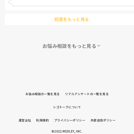
れると、少しは正しかったとしても、年数が上だったとしても、
それは違うと思います。

保育園で、新人の前でストレス発散をしないでください

回答をもっと見る
自分のストレスはお家に持って帰りましょう。
お悩み相談をもっと見る
お悩み相談の一覧を見る
リアルアンケートの一覧を見る
シゴトークについて
運営会社
利用規約
プライバシーポリシー
外部送信ポリシー
©2022 MEDLEY, INC.