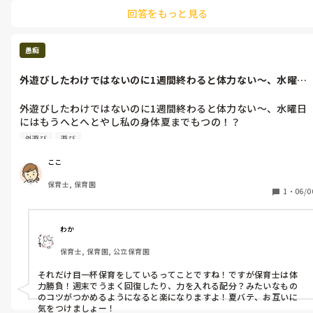
は、可能であれば保育室を出て気分転換して廊下などで話してみる
回答をもっと見る
というのはいかがでしょう？
愚痴
外遊びしたわけではないのに1週間終わると体力ない〜、水曜日
にはもうへと...
外遊びしたわけではないのに1週間終わると体力ない〜、水曜日
にはもうへとへとやし私の身体夏までもつの！？

これからもっと暑くなるのに、私は何に疲れてるんだろう…

外遊び
遊び
充実してるってことやしいいんやけどただ身体がきつい〜
ここ
保育士, 保育園
1
・
06/0
わか
保育士, 保育園, 公立保育園
それだけ目一杯保育をしているってことですね！ですが保育士は体
力勝負！週末でうまく回復したり、力を入れる配分？みたいなもの
のコツがつかめるようになると楽になりますよ！夏バテ、お互いに
気をつけましょー！