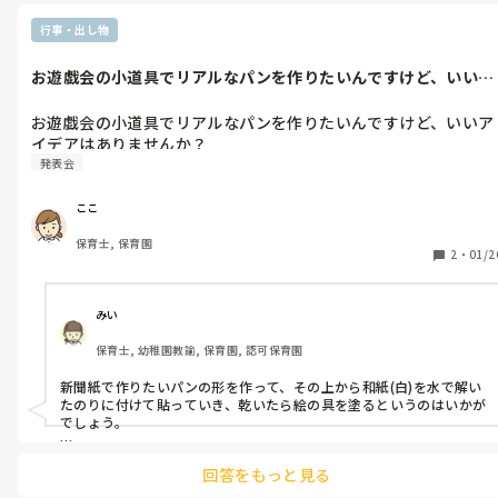
は遅番の先生がするので、そのクラスは廊下や水道の掃除をしたり
同期に辞められてしまうと一緒に頑張る人がいなくなり不安で
しています。

行事・出し物
す。

お誕生日会は全クラスランダムで担当が決まっていましたが、昨年
保育好きなのに本当に悩んでいます。
からコロナで各クラスで行うことになったので、クラス担任がやっ
お遊戯会の小道具でリアルなパンを作りたいんですけど、いいア
ています。

イデアはあり...
早番遅番はシフトが決まっていてみんなで回します。

お遊戯会の小道具でリアルなパンを作りたいんですけど、いいア
なので、１、2年目だからという理由でやらされるものは無いです。

イデアはありませんか？
発表会
ただ、会議に使う資料を印刷したり、行事の時は早めに来て鍵をあ
けたりということは自主的にやってくれています。

ここ
そもそも私の園は毎年新卒が入るわけではないので1、2年目にだけ
任せていたら回りませんww

保育士, 保育園
2
・
01/2
休憩はとれることになっていて、一応時間の割り振りは決めています
が、休憩中どこで何をするのかはお任せなので、わざわざ休憩室に
行って休憩するよりクラスの保育室で自分の仕事をしたり先生同士
みい
で話をしたり、トイレや水分補給などをしています。

保育士, 幼稚園教諭, 保育園, 認可保育園
今まで1、2年目の時にそういうことをやって来たからという風潮が
あるのでしょうか？体育会系な感じですね💦

新聞紙で作りたいパンの形を作って、その上から和紙(白)を水で解い
たのりに付けて貼っていき、乾いたら絵の具を塗るというのはいかが
ただ、新人の先生の目に見えないだけで1、2年目の先生より年数が
でしょう。

多い正規職員の方が仕事量や責任は多いとは思います。

ゴツゴツ感が出て絵の具も色を混ぜればリアルなパンが出来ると思
回答をもっと見る
いますよ！
