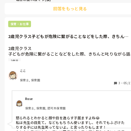
回答をもっと見る
保育・お仕事
2歳児クラス子どもが危険に繋がることなどをした際、きちんと
叱りながら話...
2歳児クラス

子どもが危険に繋がることなどをした際、きちんと叱りながら話
をしたいのですが、顔や目を合わせようとしないのはなぜなので
2歳児
しょうか。

きちんと理解は出来るので真面目な話をする際、ふざけたり、話
ここ
を聞こうとしない時はどのような関わり方を心掛けると良いので
保育士, 保育園
しょうか。

3
・
05/2
「先生のおめめをみて」などの声掛けなどがあれば教えていただ
Rose
保育士, 保育園, 認可外保育園
怒られるとわかると顔や目を逸らす子居ますよね😂

私は先生の目見て。などももちろん使いますし、それでもふざけた
りする子には先生笑ってないよ。と言ったりもします！
