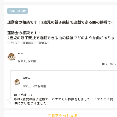
引っ張りだこで、自分の事務仕事(お便りとか日誌とか)にまともにあ
を聞いて悲しくなりました…。

りつけるのが定時という悲しい感じだったので、そういうわけでは
なく保育の仕事に集中していられる環境ならば、残業はよく分から
行事・出し物
私自身はクラスでのお仕事はとても充実していると感じています
ないですね…

し、先生同士の人間関係もいいも思っているので楽しく仕事が出
運動会の相談です！2歳児の親子競技で遊戯できる曲の候補でど
同期の先生方がやめると聞いて考えてしまったとのことですが、そ
来ていますが、長い目で見るとどうだろうと考えています。

のような曲が...
れは引っ張られなくていいことだと思います。主様が困っていないの
であれば働き続けてください。大きな理由の一つに、職歴がつかな
運動会の相談です！

くなるからです。職歴がつかない=遊んでいたということになり、転
2歳児の親子競技で遊戯できる曲の候補でどのような曲がありま
職に不利になります。(バイトは履歴書に書けません)

すか？
働いているうちに疑問点も出てくるかと思いますので、その疑問点
ピアノ
運動遊び
運動会
に納得できなくなったり、理解できない、無理、と感じたときに初
めて考えればいいことだと思います。

ここ
1年目、頑張ってくださいね✨
保育士, 保育園
2
・
09/0
みかん
保育士, 公立保育園
はじめまして！

私は2歳児の親子遊戯で、バナナくん体操をしました！！すんごく簡
単にフリをつけました！
回答をもっと見る