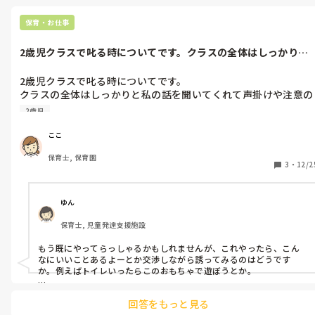
こどもが作るのであれば絵の具の段階で手作り感が出るのでいいと
思います！
保育・お仕事
2歳児クラスで叱る時についてです。クラスの全体はしっかりと
私の話を聞い...
2歳児クラスで叱る時についてです。

クラスの全体はしっかりと私の話を聞いてくれて声掛けや注意の
声掛けも反抗などはありながらもしっかりと聞いてくれます。

2歳児
しかし、1人だけ絶対に言うことを聞こうとせず注意するとわざ
と反抗したりする子がいます

ここ
でも言い方は良くないですが、私よりも怖い先生だと声掛けだけ
保育士, 保育園
でしっかり聞きます。やればできる子なのでやろうとすればでき
3
・
12/2
るのですが、本当に(むかつく〜)となることもあります…苦笑

先生を見て態度を変える子にはどんな関わりをしてますか

出来れば私の声掛けも聞いてくれるようになって欲しいのです
ゆん
が…

保育士, 児童発達支援施設
その子にだけなめられてます😥
もう既にやってらっしゃるかもしれませんが、これやったら、こん
なにいいことあるよーとか交渉しながら誘ってみるのはどうです
か。例えばトイレいったらこのおもちゃで遊ぼうとか。

あと私だったらですがめちゃくちゃその子と関わり遊びをして、この
回答をもっと見る
先生めっちゃ好きって思ってもらえるところから始めたいです。子ど