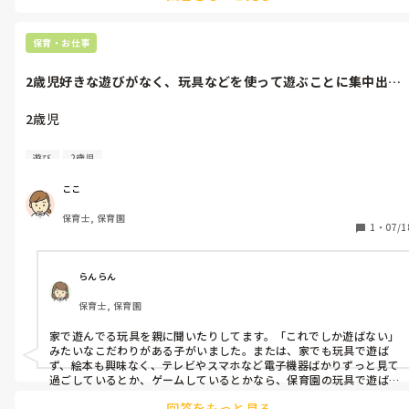
保育・お仕事
2歳児好きな遊びがなく、玩具などを使って遊ぶことに集中出来
ず、室内でも...
2歳児

好きな遊びがなく、玩具などを使って遊ぶことに集中出来ず、室
遊び
2歳児
内でも何かしら玩具を手に持ってるだけでひたすら歩き回る子っ
てどう思われますか？

ここ
1人遊びが出来ないのは気になるなと…

保育士, 保育園
1
・
07/1
らんらん
保育士, 保育園
家で遊んでる玩具を親に聞いたりしてます。「これでしか遊ばない」
みたいなこだわりがある子がいました。または、家でも玩具で遊ば
ず、絵本も興味なく、テレビやスマホなど電子機器ばかりずっと見て
過ごしているとか、ゲームしているとかなら、保育園の玩具で遊ば
ないこともありえそうですね。あとは家に年齢に合った玩具がない…
回答をもっと見る
とか？
