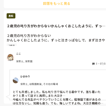
そして、今日のこれは良くなかったとか、怒られてるわけではな
回答をもっと見る
く、良かったことも悪かったことも何も言われてないからとくに
怖い思いをしたわけでもないのにこわい。

何がこわいのかわからない、

愚痴
子どもが注意を受けたり、怒られているのを見ても

あ、私が声かけなかったからだ

２歳児の叱り方がわからないかんしゃくおこしたように、ずっと
と自分も怒られてる気分

泣きっぱなし...
まだこれからも自分がまわさなきゃいけないのに…

２歳児の叱り方がわからない

こわくてしかたがない。

かんしゃくおこしたように、ずっと泣きっぱなしで、まず泣きや
むようおちつくようにしたり、そこから話を進めようとしても話
ほんとになにもされてないのに、話しかけるのがこわい
2歳児
始めたらまた遮るように泣き出して、もうわからん！

ベテランの先生だったらどうにかいうこときく。

ここ
それも負けた感じで悔しい

保育士, 保育園
負けたくない！

3
・
07/0
でもどうすれば聞いてくれるかわからない！

目的も見失いそう

やってらんない
ひまわり
保育士, 幼稚園教諭, その他の職場
とても共感しました。私も叱り方で悩んでる最中です。落ち着いた
か？と思って話すと再燃しまた大泣き…

今組んでる先生がベテランでいうことを聞く。経験歴で差があるの
は仕方ないし、知識も違う。でも、悔しいですよね。大泣き癇癪の際