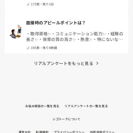
面で話すのが苦
・
話すことは苦痛じゃない♡
・
その
175
票・
残り1日
他(コメントで教えてください)
面接時のアピールポイントは？
・
取得資格✨
・
コミュニケーション能力✨
・
経験の
長さ✨
・
保育の質の高さ✨
・
熱意✨
・
特にないな
・
その他(コメントで教えて下さい)
195
票・
残り8時間
リアルアンケートをもっと見る
お悩み相談の一覧を見る
リアルアンケートの一覧を見る
シゴトークについて
運営会社
利用規約
プライバシーポリシー
外部送信ポリシー