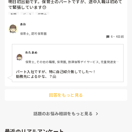
明日初出勤です。保育士のパートですが、途中入職は初めて
で緊張しています😓

子どもの前で自己紹介とかあったりするんでしょうか？？ど
転職
パート
保育士
きどきして明日が不安です😭
あお
保育士, 認可保育園
6
・
4日前
わたあめ
保育士, その他の職種, 保育園, 放課後等デイサービス, 児童発達支援
施設
パート入社ですが、特に自己紹介無しでした〜！

勤務先によるかな、？🤗

回答をもっと見る
話題のお悩み相談をもっと見る
最近のリアルアンケート