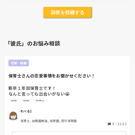
回答を投稿する
「彼氏」のお悩み相談
恋愛・結婚
保育士さんの恋愛事情をお聞かせください！
新卒１年目保育士です！

なんと言っても出会いがない😭

というか、出会う場所の知識がないため出会いに繋がらない
彼氏
結婚
保育士
と言った方が正しいかもしれません。

社会人になってから出会って付き合ったり結婚した方がいら
れべる2
っしゃればぜひどういう出会いで恋愛をしたかお聞きしたい
保育士, 幼稚園教諭, 保育園, 認可保育園
です🥺!
8
・
11/12