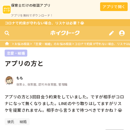
保育士
だけの相談アプリ
アプリで開く
アプリを無料でダウンロード！
コロナで約束が守れない場合、リスケは必要？😭
お悩み相談
「恋愛・結婚」のお悩み相談
コロナで約束が守れない場合、リスケは必
恋愛・結婚
アプリの方と
もも
保育士, 保育園, 認可外保育園, 管理職
アプリの方と3回目会う約束をしていました。ですが相手がコロ
ナになって無くなりました。LINEのやり取りはしてますがリス
ケを提案されません。相手から言うまで待つべきですかね？😭
彼氏
結婚