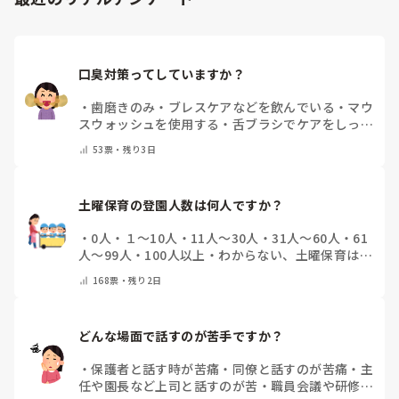
口臭対策ってしていますか？
・
歯磨きのみ
・
ブレスケアなどを飲んでいる
・
マウ
スウォッシュを使用する
・
舌ブラシでケアをしっか
りする
・
フリスクをかじる
・
気にしたことない
・
そ
53
票・
残り3日
の他(コメントで教えて下さい)
土曜保育の登園人数は何人ですか？
・
0人
・
１～10人
・
11人～30人
・
31人～60人
・
61
人～99人
・
100人以上
・
わからない、土曜保育はな
い
・
その他(コメントで教えて下さい)
168
票・
残り2日
どんな場面で話すのが苦手ですか？
・
保護者と話す時が苦痛
・
同僚と話すのが苦痛
・
主
任や園長など上司と話すのが苦
・
職員会議や研修場