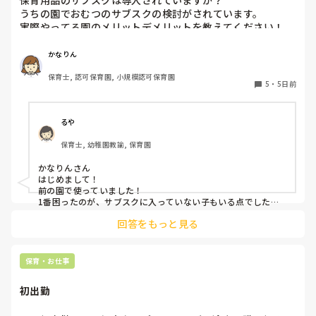
保育用品のサブスクは導入されていますか？

うちの園でおむつのサブスクの検討がされています。

実際やってる園のメリットデメリットを教えてください！

またおむつ以外のサブスク何かされてるところがあれば教え
かなりん
保育士, 認可保育園, 小規模認可保育園
5
・
5日前
るや
保育士, 幼稚園教諭, 保育園
かなりんさん

はじめまして！

前の園で使っていました！

1番困ったのが、サブスクに入っていない子もいる点でした。
強制は出来ないため(収入の問題やオムツ外れそうな子とかもい
回答をもっと見る
るので)この子はサブスク、この子はロッカーから持ってく
る、、、など入り乱れる点でした。

メリットはオムツ忘れがないことと、名前の記載漏れで誰のも
保育・お仕事
初出勤