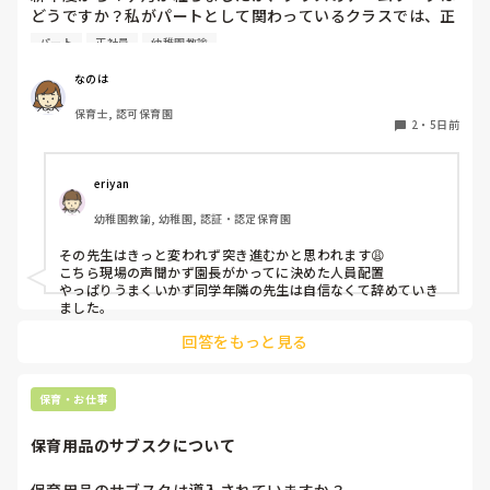
どうですか？私がパートとして関わっているクラスでは、正
社員の連携が取れておらずギクシャクしています。ボス的な
パート
正社員
幼稚園教諭
保育士が仕切っていて、他に組んでいる職員の出る幕がない
という形です。もう少しチーム保育が出来たら肩の力が抜け
なのは
て楽なんじゃないかなぁと思います。

保育士, 認可保育園
2
・
5日前
皆さんのクラスはいかがですか？
eriyan
幼稚園教諭, 幼稚園, 認証・認定保育園
その先生はきっと変われず突き進むかと思われます😩

こちら現場の声聞かず園長がかってに決めた人員配置

やっぱりうまくいかず同学年隣の先生は自信なくて辞めていき
ました。
回答をもっと見る
保育・お仕事
保育用品のサブスクについて