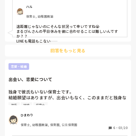
彼氏、旦那さんと休みが合わない方はどうコミュニケーショ
ンを取っていますか？

ハル
ちなみに彼はブラック企業に勤めているので朝から深夜まで
保育士, 幼稚園教諭
仕事しており、LINEも電話もほとんどできません。

仕事のつらさと連絡の取れないつらさとで毎日泣いています
遠距離じゃないのにそんな状況って辛いですね😭

😭
まるぴんさんの平日休みを彼に合わせることは難しいんです
か？？

LINEも電話もこない…

もう少し頑張って働いてから同棲を考えるのはどうでしょう
回答をもっと見る
か…😌？

泣かないで下さいー😭🙌
恋愛・結婚
出会い、恋愛について
独身で彼氏もいない保育士です。

結婚願望はありますが、出会いもなく、このままだと独身な
のではって焦っています。

彼氏
結婚
保育士
みなさんどこで出会って恋愛をしていますか？？
ひまわり
保育士, 幼稚園教諭, 保育園, 公立保育園
6
・
03/20