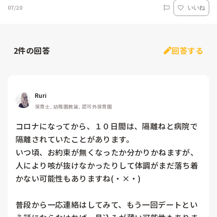
07/20
いいね
2
件の回答
回答する
Ruri
保育士, 幼稚園教諭, 認可外保育園
コロナになってから、１０日間は、隔離ねと病院で
隔離されていたことがあります。

いつ頃、お約束が無くなったか分かりかねますが、
人により咳が抜けなかったりして体調がまだ落ち着
かない可能性もありますね(・×・)

普段から一応連絡はしてみて、もう一回デートとい