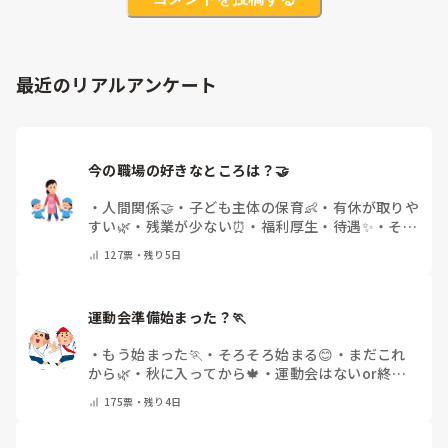
最近のリアルアンケート
今の職場の好きなところは？🤝 
・
人間関係🤝
・
子ども主体の保育👶
・
有休が取りや
すい🌿
・
残業が少ない⏰
・
福利厚生・待遇✨
・
その
他(コメントで教えてください)
127
票・
残り5日
運動会準備始まった？🏃
・
もう始まった🏃
・
そろそろ始まる😊
・
まだこれ
から🌿
・
秋に入ってから🍁
・
運動会はないor終わ
った✨
・
その他(コメントで教えてください)
175
票・
残り4日