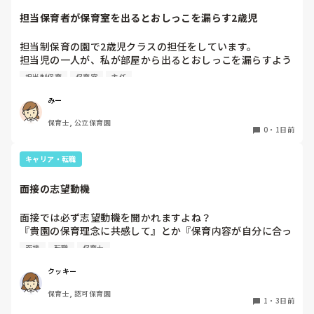
担当保育者が保育室を出るとおしっこを漏らす2歳児
今は８月。

１週間休んでいます。

担当制保育の園で2歳児クラスの担任をしています。

担当児の一人が、私が部屋から出るとおしっこを漏らすよう
家でもやることはあります。

になりました。

日常生活すら支障をきたすほどになりました。

担当制保育
保育室
主任
その子はパンツで過ごしていて、排尿間隔も空いています。
4月から私への執着が強かったのですが、特に寝かしつけの
椅子に座って作業をすれば？

みー
時に私がそばに行かないと繰り返し大きい声で呼んだり私が
と、園で言われました。

保育士, 公立保育園
寝かしつけしている子にちょっかいを出したり、何回もトイ
なので、子ども椅子程度の高さの踏み台に座って、試してみ
0
・
1日前
レに行きたいと言っていました。行ったところで出ないこと
ました。

もしばしば… 

キャリア・転職
パンツで寝れる子が増えてきて、寝かしつけの時にトイレに
ただじっと座っていても、5分も座ればお尻に痛みがきま
行きたい子が時差でいるのですが、私がその対応で外に出よ
す。

面接の志望動機
うとするとその子も行きたがります。

この高さの作業だと意外に、

しかし寝かしつけに入る前にトイレでしっかり排尿している
体をひねる、少し立ち上がる、体を折りたたむような姿勢に
面接では必ず志望動機を聞かれますよね？

ので、その子には待っててねといい外に出ていました。今日
なること多いことに気づきました。

『貴園の保育理念に共感して』とか『保育内容が自分に合っ
はそれで2回漏らしています。

その度にあちらこちらに痛みが来て

てると思いました』等々が多いかと思いますが、実際はどう
2回目は私は見ていないのですが、かなり微量だったそう
立ち上がる時には、膝や太ももが固まり痛みが……

面接
転職
保育士
なのでしょうか？

で、クラスのリーダーの先生から絞り出して注意を引こうと
私自身、園の雰囲気とか園の規模、保育内容は勘案しますが
しているように見えると言われました。

クッキー
正直なところ、家から通いやすいか、給与はどうか…という
日頃からそのことの関わりはしっかり持てるように意識はし
腰痛、膝痛お持ちの方は、どの程度の痛みで働かれているの
保育士, 認可保育園
ところに重きを置いています

ていますが…

でしょうか。

1
・
3日前
もちろんそんなことは話せませんが

今後どのように関わっていけばいいのか悩んでいます。
