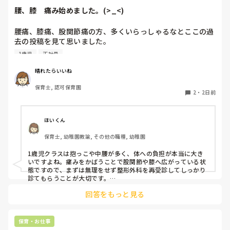
腰、膝　痛み始めました。(>_<)
腰痛、膝痛、股関節痛の方、多くいらっしゃるなとここの過
去の投稿を見て思いました。

1歳児
正社員
私は50代正社員1歳児担任です。

晴れたらいいね
という私も、２週間前、初めて腰痛になりました。

保育士, 認可保育園
右腰が痛くて、起き上がれない。

2
・
2日前
ようやく起き上がっても、立てない。

ようやく立てたら、しゃがめない。

ほいくん
驚きました。

保育士, 幼稚園教諭, その他の職種, 幼稚園
通院して、コルセット、湿布、痛み止め、電気などで１週間
1歳児クラスは抱っこや中腰が多く、体への負担が本当に大き
乗り切ったら

いですよね。痛みをかばうことで股関節や膝へ広がっている状
週末には、左が痛みだし、これも痛み止めや湿布で抑えて仕
態ですので、まずは無理をせず整形外科を再受診してしっかり
事をしていたら、

診てもらうことが大切です。

現場復帰の際は、床での立ち座りを避けるために低い椅子を活
股関節、お尻、太もも、膝まで来はじめてしまいました。

回答をもっと見る
用したり、抱っこや重い作業は周囲の先生に相談して頼むよう
床から支えなしに立ち上がりにくくなり、痛みが走ります。

にしてください。今はご自身の体を最優先に、しっかり休んで
立ち続けると、腰や股関節にきます。

くださいね。
自転車通勤ですが、それも、膝や太ももに痛みが来始めまし
保育・お仕事
た。
