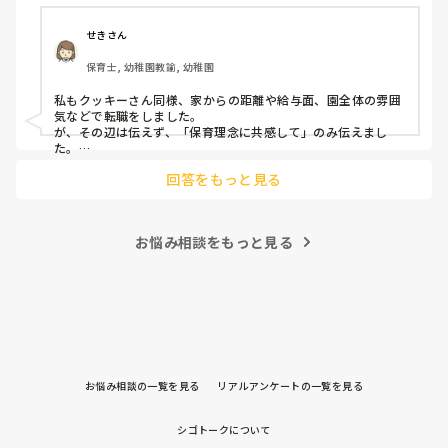
皆さんは、志望動機をどのように答えていますか？また、本
痛みには強い方と思っていました。

音はどうですか？
せきさん
出産等で、幾度か開腹手術をしましたが、翌日には歩けまし
たし…

保育士, 幼稚園教諭, 幼稚園
今回は、今少し治まっている痛みがぶり返したどうしようと
私もクッキーさん同様、家からの距離や給与面、園全体の雰囲
いう思いもあり、ちょっと無理かも…と思い始めています。

気などで転職をしました。

が、その辺は伝えず、「保育理念に共感して」のみ伝えまし
た。

まだ急性期ということと、昔、夫が腰を痛めてすぐに整骨院
あとは、自分の長所や得意なことが活かせそうだと感じたと伝
に行ってより酷くなって帰ってきたことがあり、怖くて行け
回答をもっと見る
ていません。

お悩み相談をもっと見る
お悩み相談の一覧を見る
リアルアンケートの一覧を見る
シゴトークについて