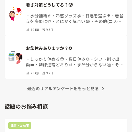
暑さ対策どうしてる？🥵
・
水分補給🥤
・
冷感グッズ🧊
・
日陰を選ぶ🌳
・
着替
えを多めに👕
・
とにかく気合い😂
・
その他(コメン
トで教えてください)
191
票・
残り3日
お盆休みありますか？🌻
・
しっかり休める😊
・
数日休み🌻
・
シフト制で出
勤💼
・
ほぼ通常どおり👶
・
まだ分からない🤔
・
その
他(コメントで教えてください)
204
票・
残り2日
最近のリアルアンケートをもっと見る
話題のお悩み相談
保育・お仕事