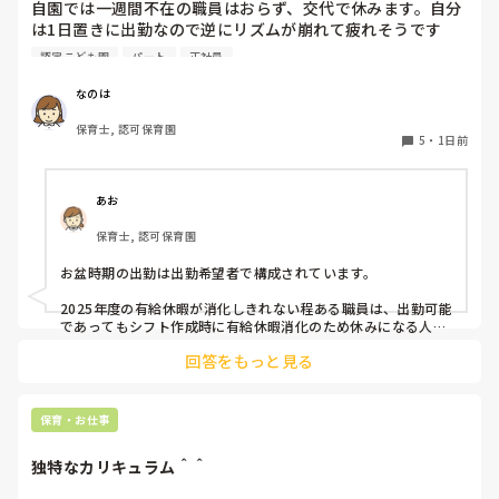
自園では一週間不在の職員はおらず、交代で休みます。自分
は1日置きに出勤なので逆にリズムが崩れて疲れそうです
(^^;)

認定こども園
パート
正社員
皆さんの園はいかがですか？
なのは
保育士, 認可保育園
5
・
1日前
あお
保育士, 認可保育園
お盆時期の出勤は出勤希望者で構成されています。

2025年度の有給休暇が消化しきれない程ある職員は、出勤可能
であってもシフト作成時に有給休暇消化のため休みになる人が
多いです。

回答をもっと見る
短時間パートの人も基本お休みです。
保育・お仕事
独特なカリキュラム＾＾