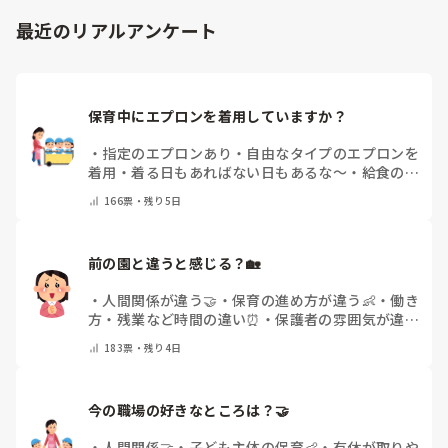
最近のリアルアンケート
保育中にエプロンを着用していますか？
・
指定のエプロンあり
・
自由なタイプのエプロンを
着用
・
着る日もあればない日もあるな～
・
給食のと
きだけだけ
・
ほとんど着ないよ
・
その他(コメント
166
票・
残り5日
で教えてください)
前の園と違うと感じる？🏡
・
人間関係が違う🤝
・
保育の進め方が違う👶
・
働き
方・残業など時間の違い⏰
・
保護者の雰囲気が違う
💬
・
給料が違う
・
転職経験なし
・
その他(コメント
183
票・
残り4日
で教えてください)
今の職場の好きなところは？🤝 
・
人間関係🤝
・
子ども主体の保育👶
・
有休が取りや