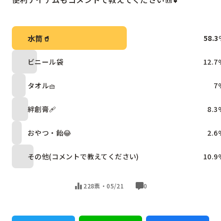
水筒🥤
58.3
ビニール袋
12.7
タオル🧺
7
絆創膏🩹
8.3
おやつ・飴😂
2.6
その他(コメントで教えてください)
10.9
228票・
05/21
0