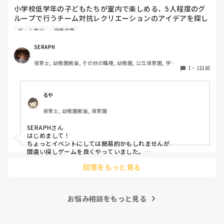
小学校低学年の子どもたちが室内で楽しめる、5人程度のグ
ループで行うチーム対抗レクリエーションのアイデアを探し
ています。今回は夏休みの特別イベントとして実施するた
ゲーム遊び
学童保育
め、普段の遊びよりも少し特別感があり、みんなで熱狂でき
るものを探しています。現場の準備に手間がかかりすぎず、
SERAPH
子どもたちが夢中になれるおすすめのゲームがあればぜひ教
保育士, 幼稚園教諭, その他の職種, 幼稚園, 公立保育園, 学童
えてください。
1
・
2日前
保育
るや
保育士, 幼稚園教諭, 保育園
SERAPHさん

はじめまして！

ちょっとイベントにしては簡易的かもしれませんが

間違い探しゲームを良くやっていました。

回答をもっと見る
・チーム分けする

・前に出る人を1人決める

・間違い探しの個数を伝えて使う道具を集めてもらう

・相談タイム(人数によりますが4人グループくらいで3-4分？)

お悩み相談をもっと見る
【ゲーム開始】

・ひとりが前に出て

観客にその姿を覚えてもらう
