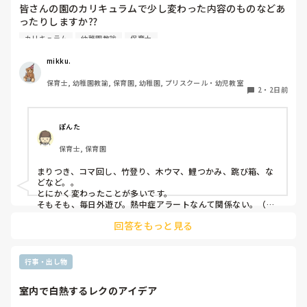
皆さんの園のカリキュラムで少し変わった内容のものなどあ
ったりしますか⁇

カリキュラム
幼稚園教諭
保育士
うちの園では、茶道・パソコン・読書会・お茶会（年長女児
のみ）・乾布摩擦（年中組以上児が体育の時間に体操服の上
mikku.
から行っています）があります。

保育士, 幼稚園教諭, 保育園, 幼稚園, プリスクール・幼児教室
2
・
2日前
ユニークだったり少し独特なものなどがあれば知りたいです
♪
ぽんた
保育士, 保育園
まりつき、コマ回し、竹登り、木ウマ、鯉つかみ、跳び箱、な
どなど。。

とにかく変わったことが多いです。

そもそも、毎日外遊び。熱中症アラートなんて関係ない。（日
陰作りや、水撒きなどで工夫はしていますが。。）
回答をもっと見る
行事・出し物
室内で白熱するレクのアイデア