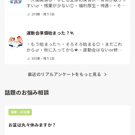
すい🌿
・
残業が少ない⏰
・
福利厚生・待遇✨
・
その
他(コメントで教えてください)
189
票・
残り3日
運動会準備始まった？🏃
・
もう始まった🏃
・
そろそろ始まる😊
・
まだこれ
から🌿
・
秋に入ってから🍁
・
運動会はないor終わ
った✨
・
その他(コメントで教えてください)
205
票・
残り2日
最近のリアルアンケートをもっと見る
話題のお悩み相談
保育・お仕事
お盆は丸々休みますか？