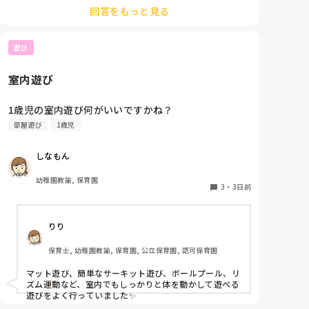
検索してみてください！
何かよい求人サイトなどがあれば

回答をもっと見る
教えてください。
遊び
室内遊び
1歳児の室内遊び何がいいですかね？
部屋遊び
1歳児
しなもん
幼稚園教諭, 保育園
3
・
3日前
りり
保育士, 幼稚園教諭, 保育園, 公立保育園, 認可保育園
マット遊び、簡単なサーキット遊び、ボールプール、リ
ズム運動など、室内でもしっかりと体を動かして遊べる
遊びをよく行っていました✨