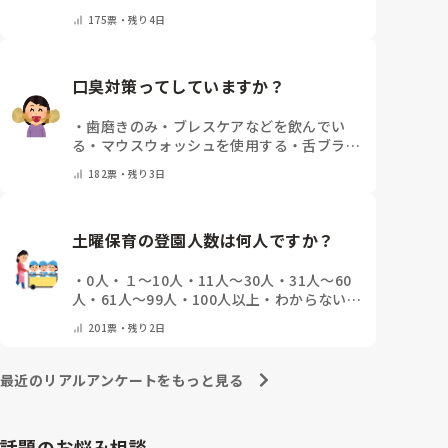
い🤔
・
その他(コメントで教えてください)
175
票・
残り4日
口臭対策ってしていますか？
・
歯磨きのみ
・
ブレスケアなどを飲んでい
る
・
マウスウォッシュを使用する
・
舌ブラシ
でケアをしっかりする
・
フリスクをかじる
・
182
票・
残り3日
気にしたことない
・
その他(コメントで教え
て下さい)
土曜保育の登園人数は何人ですか？
・
0人
・
１～10人
・
11人～30人
・
31人～60
人
・
61人～99人
・
100人以上
・
わからない、
土曜保育はない
・
その他(コメントで教えて
201
票・
残り2日
下さい)
最近のリアルアンケートをもっと見る
話題のお悩み相談