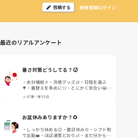
新規登録
ログイン
投稿する
最近のリアルアンケート
暑さ対策どうしてる？🥵
・
水分補給🥤
・
冷感グッズ🧊
・
日陰を選ぶ
🌳
・
着替えを多めに👕
・
とにかく気合い😂
・
その他(コメントで教えてください)
87
票・
残り5日
お盆休みありますか？🌻
・
しっかり休める😊
・
数日休み🌻
・
シフト制
で出勤💼
・
ほぼ通常どおり👶
・
まだ分からな