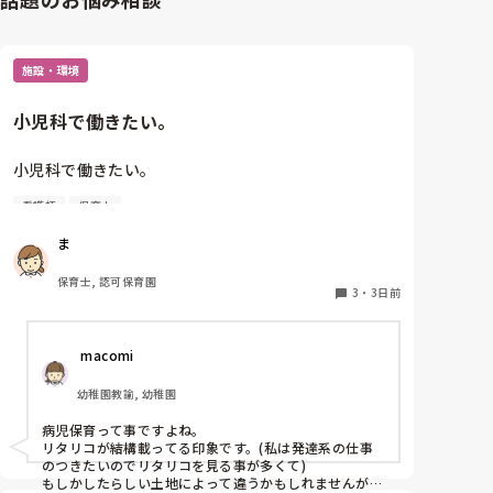
施設・環境
小児科で働きたい。
小児科で働きたい。

看護師
保育士
保育士2年目です。

ま
今は保育園勤務ですが、

本当は小児科で保育士として

保育士, 認可保育園
働きたいです。

3
・
3日前
しかし、地方なのかそのような求人が

 macomi
ほぼなく、ホームページなどもチェック

していますが見つかりません😭

幼稚園教諭, 幼稚園
もともと、看護師を目指していたのもあって、、

病児保育って事ですよね。

もちろん医療的なことができないのは

リタリコが結構載ってる印象です。(私は発達系の仕事
わかっていますが💦

のつきたいのでリタリコを見る事が多くて)

もしかしたらしい土地によって違うかもしれませんが、