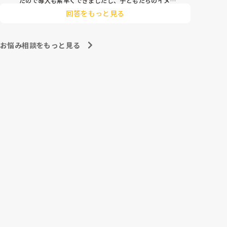
たので導入も素早くできましたし、子どもたちのイメー
ジも膨らみやすく自分たちでセリフをどんどん覚えて練
回答をもっと見る
習も本番も楽しんでました！

もし参考になれば．．．
お悩み相談をもっと見る