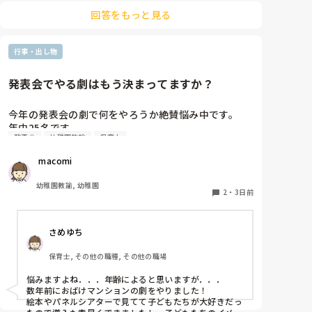
回答をもっと見る
行事・出し物
発表会でやる劇はもう決まってますか？
今年の発表会の劇で何をやろうか絶賛悩み中です。

年中25名です。

発表会
幼稚園教諭
保育士
過去に「これは子どもたちも楽しんで大成功だっ
た！」「観客の保護者にも好評だった！」という劇の
 macomi
演目があれば、ぜひ教えてほしいです！

幼稚園教諭, 幼稚園
2
・
3日前
さめゆち
保育士, その他の職種, その他の職場
悩みますよね．．．年齢によると思いますが．．．

数年前におばけマンションの劇をやりました！

絵本やパネルシアターで見てて子どもたちが大好きだっ