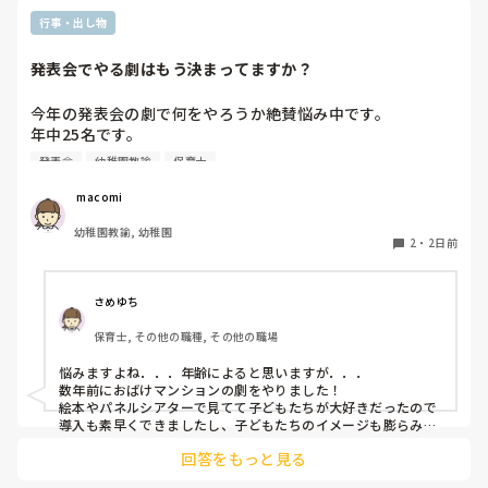
行事・出し物
発表会でやる劇はもう決まってますか？
今年の発表会の劇で何をやろうか絶賛悩み中です。

年中25名です。

過去に「これは子どもたちも楽しんで大成功だった！」「観
発表会
幼稚園教諭
保育士
客の保護者にも好評だった！」という劇の演目があれば、ぜ
ひ教えてほしいです！

 macomi
幼稚園教諭, 幼稚園
2
・
2日前
さめゆち
保育士, その他の職種, その他の職場
悩みますよね．．．年齢によると思いますが．．．

数年前におばけマンションの劇をやりました！

絵本やパネルシアターで見てて子どもたちが大好きだったので
導入も素早くできましたし、子どもたちのイメージも膨らみや
すく自分たちでセリフをどんどん覚えて練習も本番も楽しんで
回答をもっと見る
ました！

もし参考になれば．．．