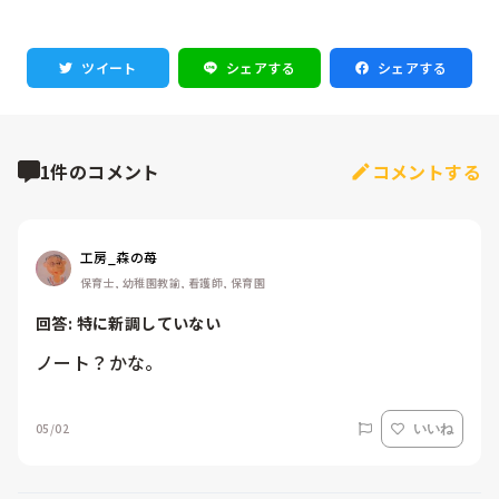
ツイート
シェアする
シェアする
1件のコメント
コメントする
工房_森の苺
保育士, 幼稚園教諭, 看護師, 保育園
回答: 
特に新調していない
ノート？かな。
05/02
いいね