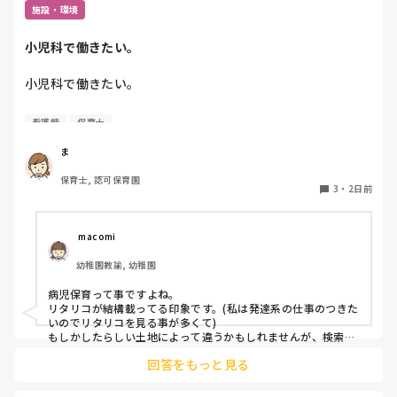
施設・環境
小児科で働きたい。
小児科で働きたい。

看護師
保育士
保育士2年目です。

今は保育園勤務ですが、

ま
本当は小児科で保育士として

保育士, 認可保育園
働きたいです。

3
・
2日前
しかし、地方なのかそのような求人が

ほぼなく、ホームページなどもチェック

 macomi
していますが見つかりません😭

幼稚園教諭, 幼稚園
もともと、看護師を目指していたのもあって、、

病児保育って事ですよね。

もちろん医療的なことができないのは

リタリコが結構載ってる印象です。(私は発達系の仕事のつきた
わかっていますが💦

いのでリタリコを見る事が多くて)

もしかしたらしい土地によって違うかもしれませんが、検索し
てみてください！
何かよい求人サイトなどがあれば

回答をもっと見る
教えてください。