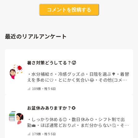
コメントを投稿する
最近のリアルアンケート
暑さ対策どうしてる？🥵
・
水分補給🥤
・
冷感グッズ🧊
・
日陰を選ぶ🌳
・
着替
えを多めに👕
・
とにかく気合い😂
・
その他(コメン
トで教えてください)
109
票・
残り6日
お盆休みありますか？🌻
・
しっかり休める😊
・
数日休み🌻
・
シフト制で出
勤💼
・
ほぼ通常どおり👶
・
まだ分からない🤔
・
その
他(コメントで教えてください)
179
票・
残り5日