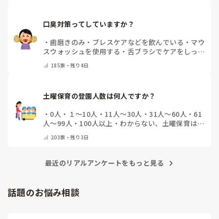
口臭対策ってしていますか？
・
歯磨きのみ
・
ブレスケアなどを飲んでいる
・
マウ
スウォッシュを使用する
・
舌ブラシでケアをしっか
りする
・
フリスクをかじる
・
気にしたことない
・
そ
185
票・
残り4日
の他(コメントで教えて下さい)
土曜保育の登園人数は何人ですか？
・
0人
・
１～10人
・
11人～30人
・
31人～60人
・
61
人～99人
・
100人以上
・
わからない、土曜保育はな
い
・
その他(コメントで教えて下さい)
203
票・
残り3日
最近のリアルアンケートをもっと見る
話題のお悩み相談