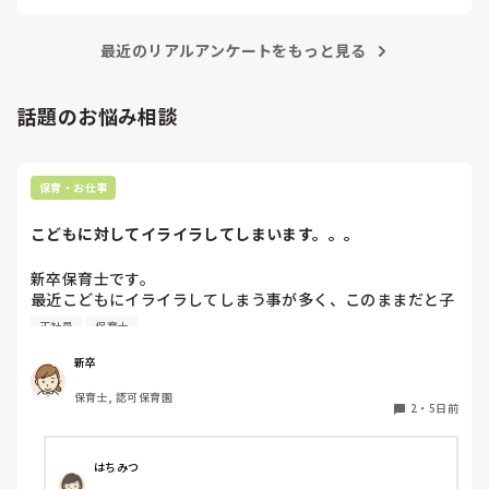
最近のリアルアンケートをもっと見る
話題のお悩み相談
保育・お仕事
こどもに対してイライラしてしまいます。。。
新卒保育士です。

最近こどもにイライラしてしまう事が多く、このままだと子
どもが嫌いになってしまうんじゃないかと怖くなる時があり
正社員
保育士
ます。今は、イライラすることはあっても結局はかわいいし
だいすきだなと思います。ですが、4月に比べると、子ども
新卒
に対してイライラしてしまう事が増えてきました。何度注意
保育士, 認可保育園
しても言うことを聞いてくれなかったり、逆に自分の指示が
2
・
5日前
通らない焦りからくる自分へのイラつきなど、いろんな感情
があります。今はフリーとして色々なクラスに入らせて貰っ
ていますが、幼児クラスに入ると余計イライラしてしまう回
はちみつ
数がふえてしまいます。皆さんはこどもに対してイライラし