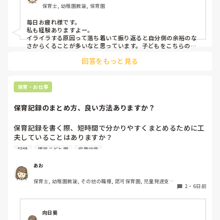
保育士, 幼稚園教諭, 保育園
てしまうことはありますか？😿😿
毎日お疲れ様です。

私も経験ありますよー。

イライラする原因って落ち着いて振り返ると自分側の余裕のな
さからくることが多いなと思っています。子どもをこちらの思
うように動かそう(動かさなきゃ)、言うことを聞かせよう(聞か
回答をもっと見る
せなきゃ)などの責任感からや、他の先生方からの視線など気に
なって純粋な可愛い子ども達をコントロールしようとしていた
自分に何度反省したことか。。

子どもにも感情があるし、行動にら理由があると思うのでイラ
保育・お仕事
っとした時は一旦落ち着いて、どうしてこの子はこのような表
現をするのかな？と考えられるといいですね！

保育記録のまとめ方、良い方法ありますか？
子どもを1人の人間として見ること保育者として大切な姿勢だ
と思っています。

子どもってすごい力を持っているので自分のことをわかってく
保育記録を書く際、短時間で分かりやすくまとめるために工
れるいつも寄り添ってくれるとわかってくれる先生の話は聞い
夫していることはありますか？

てくれると思いますよ。なので手遊びや隙間時間に子どもの気
観察したことが多い日は、どのように優先順位をつけて記録
持ちを惹きつけるゲームなど保育のレパートリーがたくさんあ
記録
認定こども園
保育内容
していますか？

ると助けられます。

子ども達は楽しそうと思ったところに集まったり気持ちを集中
みなさんの方法を教えていただきたいです！
あお
させたり話を聞いてくれると思うので先生自身楽しく保育して
くださいね。

保育士, 幼稚園教諭, その他の職種, 認可保育園, 児童発達支援
2
・
6日前
綺麗事ばかり言いましたが実際の現場は戦場ですよね（ ; ; ）
施設, その他の職場, 管理職
プライベートではゆっくり休んでくださいね。
向日葵