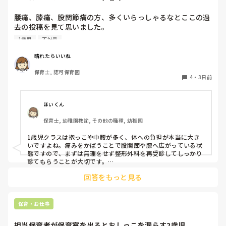
腰痛、膝痛、股関節痛の方、多くいらっしゃるなとここの過
去の投稿を見て思いました。

1歳児
正社員
私は50代正社員1歳児担任です。

晴れたらいいね
という私も、２週間前、初めて腰痛になりました。

保育士, 認可保育園
右腰が痛くて、起き上がれない。

4
・
3日前
ようやく起き上がっても、立てない。

ようやく立てたら、しゃがめない。

ほいくん
驚きました。

保育士, 幼稚園教諭, その他の職種, 幼稚園
通院して、コルセット、湿布、痛み止め、電気などで１週間
1歳児クラスは抱っこや中腰が多く、体への負担が本当に大き
乗り切ったら

いですよね。痛みをかばうことで股関節や膝へ広がっている状
週末には、左が痛みだし、これも痛み止めや湿布で抑えて仕
態ですので、まずは無理をせず整形外科を再受診してしっかり
事をしていたら、

診てもらうことが大切です。

現場復帰の際は、床での立ち座りを避けるために低い椅子を活
股関節、お尻、太もも、膝まで来はじめてしまいました。

回答をもっと見る
用したり、抱っこや重い作業は周囲の先生に相談して頼むよう
床から支えなしに立ち上がりにくくなり、痛みが走ります。

にしてください。今はご自身の体を最優先に、しっかり休んで
立ち続けると、腰や股関節にきます。

くださいね。
自転車通勤ですが、それも、膝や太ももに痛みが来始めまし
保育・お仕事
た。

担当保育者が保育室を出るとおしっこを漏らす2歳児