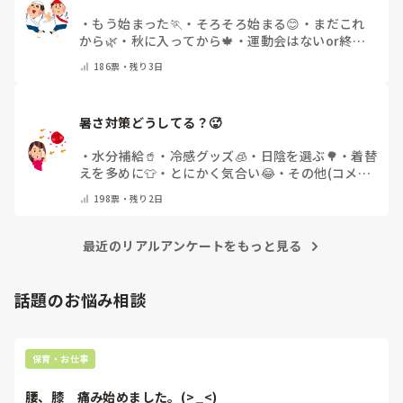
・
もう始まった🏃
・
そろそろ始まる😊
・
まだこれ
から🌿
・
秋に入ってから🍁
・
運動会はないor終わ
った✨
・
その他(コメントで教えてください)
186
票・
残り3日
暑さ対策どうしてる？🥵
・
水分補給🥤
・
冷感グッズ🧊
・
日陰を選ぶ🌳
・
着替
えを多めに👕
・
とにかく気合い😂
・
その他(コメン
トで教えてください)
198
票・
残り2日
最近のリアルアンケートをもっと見る
話題のお悩み相談
保育・お仕事
腰、膝　痛み始めました。(>_<)