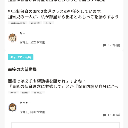
今は８月。

１週間休んでいます。

担当制保育の園で2歳児クラスの担任をしています。

担当児の一人が、私が部屋から出るとおしっこを漏らすよう
家でもやることはあります。

になりました。

日常生活すら支障をきたすほどになりました。

担当制保育
保育室
主任
その子はパンツで過ごしていて、排尿間隔も空いています。
4月から私への執着が強かったのですが、特に寝かしつけの
椅子に座って作業をすれば？

みー
時に私がそばに行かないと繰り返し大きい声で呼んだり私が
と、園で言われました。

保育士, 公立保育園
寝かしつけしている子にちょっかいを出したり、何回もトイ
なので、子ども椅子程度の高さの踏み台に座って、試してみ
0
・
2日前
レに行きたいと言っていました。行ったところで出ないこと
ました。

もしばしば… 

キャリア・転職
パンツで寝れる子が増えてきて、寝かしつけの時にトイレに
ただじっと座っていても、5分も座ればお尻に痛みがきま
行きたい子が時差でいるのですが、私がその対応で外に出よ
す。

面接の志望動機
うとするとその子も行きたがります。

この高さの作業だと意外に、

しかし寝かしつけに入る前にトイレでしっかり排尿している
体をひねる、少し立ち上がる、体を折りたたむような姿勢に
面接では必ず志望動機を聞かれますよね？

ので、その子には待っててねといい外に出ていました。今日
なること多いことに気づきました。

『貴園の保育理念に共感して』とか『保育内容が自分に合っ
はそれで2回漏らしています。

その度にあちらこちらに痛みが来て

てると思いました』等々が多いかと思いますが、実際はどう
2回目は私は見ていないのですが、かなり微量だったそう
立ち上がる時には、膝や太ももが固まり痛みが……

面接
転職
保育士
なのでしょうか？

で、クラスのリーダーの先生から絞り出して注意を引こうと
私自身、園の雰囲気とか園の規模、保育内容は勘案しますが
しているように見えると言われました。

クッキー
正直なところ、家から通いやすいか、給与はどうか…という
日頃からそのことの関わりはしっかり持てるように意識はし
腰痛、膝痛お持ちの方は、どの程度の痛みで働かれているの
保育士, 認可保育園
ところに重きを置いています

ていますが…

でしょうか。

1
・
4日前
もちろんそんなことは話せませんが

今後どのように関わっていけばいいのか悩んでいます。

皆さんは、志望動機をどのように答えていますか？また、本
痛みには強い方と思っていました。
