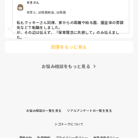
音はどうですか？
せきさん
出産等で、幾度か開腹手術をしましたが、翌日には歩けまし
たし…

保育士, 幼稚園教諭, 幼稚園
今回は、今少し治まっている痛みがぶり返したどうしようと
私もクッキーさん同様、家からの距離や給与面、園全体の雰囲
いう思いもあり、ちょっと無理かも…と思い始めています。

気などで転職をしました。

が、その辺は伝えず、「保育理念に共感して」のみ伝えまし
た。

まだ急性期ということと、昔、夫が腰を痛めてすぐに整骨院
あとは、自分の長所や得意なことが活かせそうだと感じたと伝
に行ってより酷くなって帰ってきたことがあり、怖くて行け
回答をもっと見る
ていません。

お悩み相談をもっと見る
お悩み相談の一覧を見る
リアルアンケートの一覧を見る
シゴトークについて
運営会社
利用規約
プライバシーポリシー
外部送信ポリシー