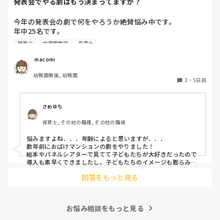
発表会でやる劇はもう決まってますか？
今年の発表会の劇で何をやろうか絶賛悩み中です。

年中25名です。

過去に「これは子どもたちも楽しんで大成功だった！」「観
発表会
幼稚園教諭
保育士
客の保護者にも好評だった！」という劇の演目があれば、ぜ
ひ教えてほしいです！

 macomi
幼稚園教諭, 幼稚園
2
・
5日前
さめゆち
保育士, その他の職種, その他の職場
悩みますよね．．．年齢によると思いますが．．．

数年前におばけマンションの劇をやりました！

絵本やパネルシアターで見てて子どもたちが大好きだったので
導入も素早くできましたし、子どもたちのイメージも膨らみや
すく自分たちでセリフをどんどん覚えて練習も本番も楽しんで
回答をもっと見る
ました！

もし参考になれば．．．
お悩み相談をもっと見る