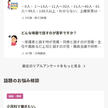
・
0人
・
１～10人
・
11人～30人
・
31人～60人
・
61
人～99人
・
100人以上
・
わからない、土曜保育はな
い
・
その他(コメントで教えて下さい)
192
票・
残り5時間
どんな場面で話すのが苦手ですか？
・
保護者と話す時が苦痛
・
同僚と話すのが苦痛
・
主
任や園長など上司と話すのが苦
・
職員会議や研修場
面で話すのが苦
・
話すことは苦痛じゃない♡
・
その
187
票・
18時間前
他(コメントで教えてください)
最近のリアルアンケートをもっと見る
話題のお悩み相談
施設・環境
小児科で働きたい。