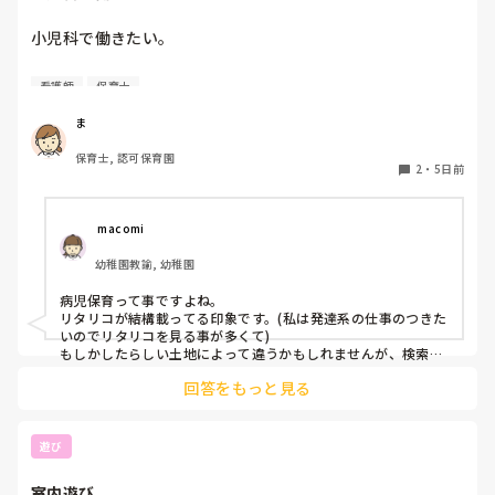
小児科で働きたい。

看護師
保育士
保育士2年目です。

今は保育園勤務ですが、

ま
本当は小児科で保育士として

保育士, 認可保育園
働きたいです。

2
・
5日前
しかし、地方なのかそのような求人が

ほぼなく、ホームページなどもチェック

 macomi
していますが見つかりません😭

幼稚園教諭, 幼稚園
もともと、看護師を目指していたのもあって、、

病児保育って事ですよね。

もちろん医療的なことができないのは

リタリコが結構載ってる印象です。(私は発達系の仕事のつきた
わかっていますが💦

いのでリタリコを見る事が多くて)

もしかしたらしい土地によって違うかもしれませんが、検索し
てみてください！
何かよい求人サイトなどがあれば

回答をもっと見る
教えてください。
遊び
室内遊び