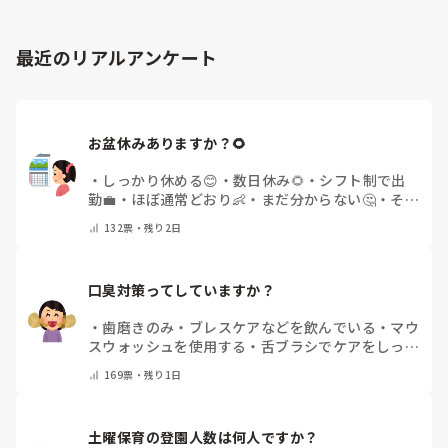
最近のリアルアンケート
お盆休みありますか？🌻
・
しっかり休める😊
・
数日休み🌻
・
シフト制で出
勤💼
・
ほぼ通常どおり👶
・
まだ分からない🤔
・
その
他(コメントで教えてください)
132
票・
残り2日
口臭対策ってしていますか？
・
歯磨きのみ
・
ブレスケアなどを飲んでいる
・
マウ
スウォッシュを使用する
・
舌ブラシでケアをしっか
りする
・
フリスクをかじる
・
気にしたことない
・
そ
169
票・
残り1日
の他(コメントで教えて下さい)
土曜保育の登園人数は何人ですか？