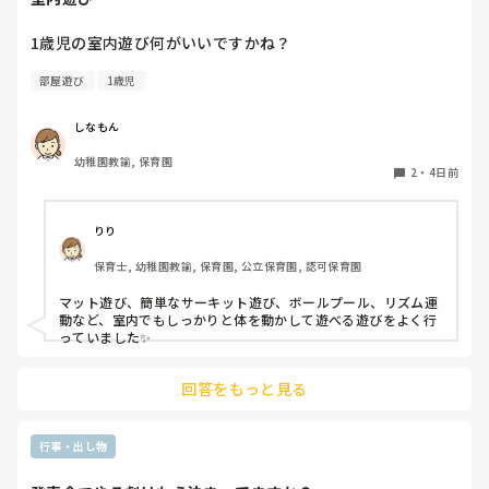
1歳児の室内遊び何がいいですかね？
部屋遊び
1歳児
しなもん
幼稚園教諭, 保育園
2
・
4日前
りり
保育士, 幼稚園教諭, 保育園, 公立保育園, 認可保育園
マット遊び、簡単なサーキット遊び、ボールプール、リズム運
動など、室内でもしっかりと体を動かして遊べる遊びをよく行
っていました✨
回答をもっと見る
行事・出し物