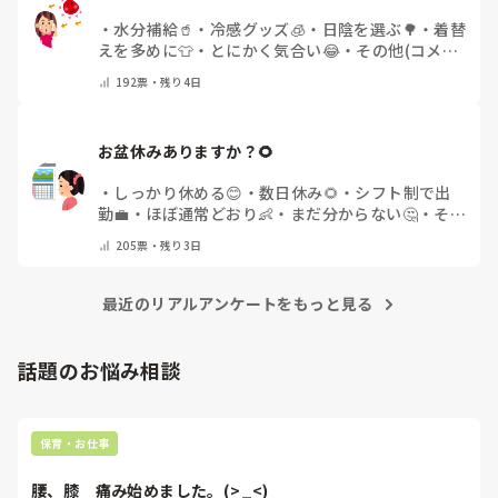
・
水分補給🥤
・
冷感グッズ🧊
・
日陰を選ぶ🌳
・
着替
えを多めに👕
・
とにかく気合い😂
・
その他(コメン
トで教えてください)
192
票・
残り4日
お盆休みありますか？🌻
・
しっかり休める😊
・
数日休み🌻
・
シフト制で出
勤💼
・
ほぼ通常どおり👶
・
まだ分からない🤔
・
その
他(コメントで教えてください)
205
票・
残り3日
最近のリアルアンケートをもっと見る
話題のお悩み相談
保育・お仕事
腰、膝　痛み始めました。(>_<)