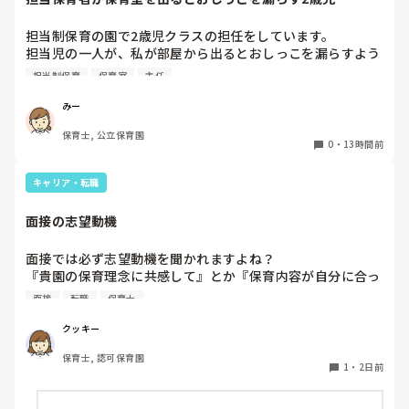
今は８月。

１週間休んでいます。

担当制保育の園で2歳児クラスの担任をしています。

担当児の一人が、私が部屋から出るとおしっこを漏らすよう
家でもやることはあります。

になりました。

日常生活すら支障をきたすほどになりました。

担当制保育
保育室
主任
その子はパンツで過ごしていて、排尿間隔も空いています。
4月から私への執着が強かったのですが、特に寝かしつけの
椅子に座って作業をすれば？

みー
時に私がそばに行かないと繰り返し大きい声で呼んだり私が
と、園で言われました。

保育士, 公立保育園
寝かしつけしている子にちょっかいを出したり、何回もトイ
なので、子ども椅子程度の高さの踏み台に座って、試してみ
0
・
13時間前
レに行きたいと言っていました。行ったところで出ないこと
ました。

もしばしば… 

キャリア・転職
パンツで寝れる子が増えてきて、寝かしつけの時にトイレに
ただじっと座っていても、5分も座ればお尻に痛みがきま
行きたい子が時差でいるのですが、私がその対応で外に出よ
す。

面接の志望動機
うとするとその子も行きたがります。

この高さの作業だと意外に、

しかし寝かしつけに入る前にトイレでしっかり排尿している
体をひねる、少し立ち上がる、体を折りたたむような姿勢に
面接では必ず志望動機を聞かれますよね？

ので、その子には待っててねといい外に出ていました。今日
なること多いことに気づきました。

『貴園の保育理念に共感して』とか『保育内容が自分に合っ
はそれで2回漏らしています。

その度にあちらこちらに痛みが来て

てると思いました』等々が多いかと思いますが、実際はどう
2回目は私は見ていないのですが、かなり微量だったそう
立ち上がる時には、膝や太ももが固まり痛みが……

面接
転職
保育士
なのでしょうか？

で、クラスのリーダーの先生から絞り出して注意を引こうと
私自身、園の雰囲気とか園の規模、保育内容は勘案しますが
しているように見えると言われました。

クッキー
正直なところ、家から通いやすいか、給与はどうか…という
日頃からそのことの関わりはしっかり持てるように意識はし
腰痛、膝痛お持ちの方は、どの程度の痛みで働かれているの
保育士, 認可保育園
ところに重きを置いています

ていますが…

でしょうか。

1
・
2日前
もちろんそんなことは話せませんが

今後どのように関わっていけばいいのか悩んでいます。

皆さんは、志望動機をどのように答えていますか？また、本
痛みには強い方と思っていました。
