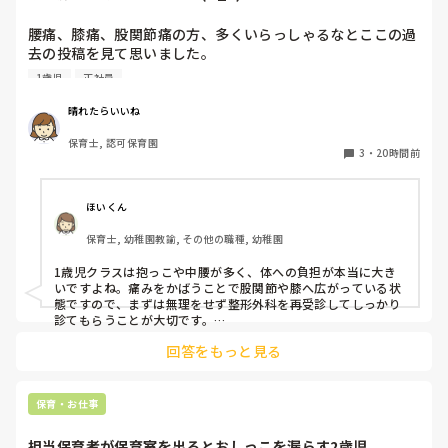
腰痛、膝痛、股関節痛の方、多くいらっしゃるなとここの過
去の投稿を見て思いました。

1歳児
正社員
私は50代正社員1歳児担任です。

晴れたらいいね
という私も、２週間前、初めて腰痛になりました。

保育士, 認可保育園
右腰が痛くて、起き上がれない。

3
・
20時間前
ようやく起き上がっても、立てない。

ようやく立てたら、しゃがめない。

ほいくん
驚きました。

保育士, 幼稚園教諭, その他の職種, 幼稚園
通院して、コルセット、湿布、痛み止め、電気などで１週間
1歳児クラスは抱っこや中腰が多く、体への負担が本当に大き
乗り切ったら

いですよね。痛みをかばうことで股関節や膝へ広がっている状
週末には、左が痛みだし、これも痛み止めや湿布で抑えて仕
態ですので、まずは無理をせず整形外科を再受診してしっかり
事をしていたら、

診てもらうことが大切です。

現場復帰の際は、床での立ち座りを避けるために低い椅子を活
股関節、お尻、太もも、膝まで来はじめてしまいました。

回答をもっと見る
用したり、抱っこや重い作業は周囲の先生に相談して頼むよう
床から支えなしに立ち上がりにくくなり、痛みが走ります。

にしてください。今はご自身の体を最優先に、しっかり休んで
立ち続けると、腰や股関節にきます。

くださいね。
自転車通勤ですが、それも、膝や太ももに痛みが来始めまし
保育・お仕事
た。

担当保育者が保育室を出るとおしっこを漏らす2歳児