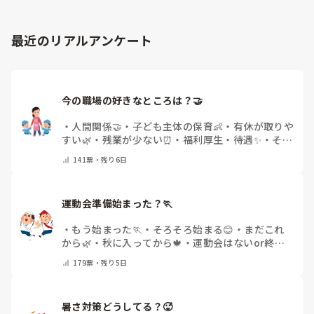
最近のリアルアンケート
今の職場の好きなところは？🤝 
・
人間関係🤝
・
子ども主体の保育👶
・
有休が取りや
すい🌿
・
残業が少ない⏰
・
福利厚生・待遇✨
・
その
他(コメントで教えてください)
141
票・
残り6日
運動会準備始まった？🏃
・
もう始まった🏃
・
そろそろ始まる😊
・
まだこれ
から🌿
・
秋に入ってから🍁
・
運動会はないor終わ
った✨
・
その他(コメントで教えてください)
179
票・
残り5日
暑さ対策どうしてる？🥵