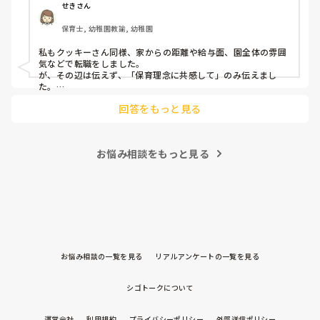
音はどうですか？
せきさん
出産等で、幾度か開腹手術をしましたが、翌日には歩けまし
たし…

保育士, 幼稚園教諭, 幼稚園
今回は、今少し治まっている痛みがぶり返したどうしようと
私もクッキーさん同様、家からの距離や給与面、園全体の雰囲
いう思いもあり、ちょっと無理かも…と思い始めています。

気などで転職をしました。

が、その辺は伝えず、「保育理念に共感して」のみ伝えまし
た。

まだ急性期ということと、昔、夫が腰を痛めてすぐに整骨院
あとは、自分の長所や得意なことが活かせそうだと感じたと伝
に行ってより酷くなって帰ってきたことがあり、怖くて行け
回答をもっと見る
ていません。

お悩み相談をもっと見る
お悩み相談の一覧を見る
リアルアンケートの一覧を見る
シゴトークについて
運営会社
利用規約
プライバシーポリシー
外部送信ポリシー