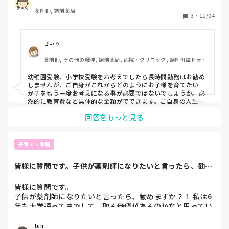
薬剤師, 調剤薬局
3
・
11/04
きいろ
薬剤師, その他の職種, 調剤薬局, 病院・クリニック, 調剤併設ドラッ
グストア, OTC専門ドラッグストア
幼稚園受験、小学校受験をお考えでしたら長時間勤務はお勧め
しませんが、ご自身がこれからどのようにお子様を育てたい
か？をもう一度お考えになる事が必要ではないでしょうか。必
然的に教育費など具体的な金額がでできます。ご自身の人生設
計とあわせて、先ずは融通がきく時間曜日から働きだし、お子
回答をもっと見る
様の成長と共に働き方を見直していくのはいかがでしょか？

私自身、子供や自身の病気などありましたが、見直しながら細
く長く現場におります。
子育て・家庭
皆様に質問です。子供が薬剤師になりたいと言ったら、勧め
ますか？！ 私は...
皆様に質問です。

子供が薬剤師になりたいと言ったら、勧めますか？！ 私は6
年も大学通ってまでして、取る価値があるのかなと思ってい
ます。
tun