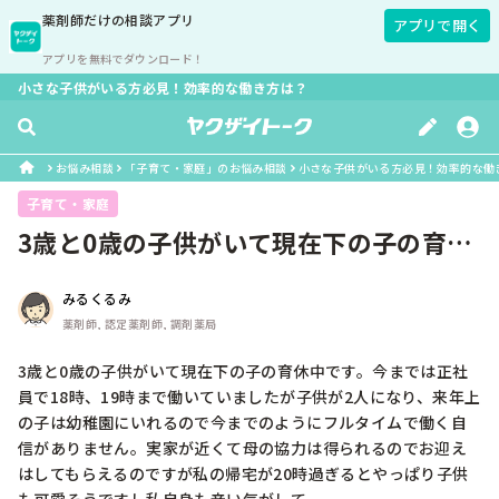
薬剤師
だけの相談アプリ
アプリで開く
アプリを無料でダウンロード！
小さな子供がいる方必見！効率的な働き方は？
お悩み相談
「子育て・家庭」のお悩み相談
小さな子供がいる方必見！効率的な働
子育て・家庭
3歳と0歳の子供がいて現在下の子の育休
中です。今までは正社員で18時、...
みるくるみ
薬剤師, 認定薬剤師, 調剤薬局
3歳と0歳の子供がいて現在下の子の育休中です。今までは正社
員で18時、19時まで働いていましたが子供が2人になり、来年上
の子は幼稚園にいれるので今までのようにフルタイムで働く自
信がありません。実家が近くて母の協力は得られるのでお迎え
はしてもらえるのですが私の帰宅が20時過ぎるとやっぱり子供