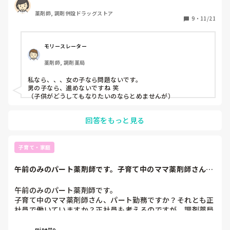
薬剤師, 調剤併設ドラッグストア
9
・
11/21
モリースレーター
薬剤師, 調剤薬局
私なら、、、女の子なら問題ないです。

男の子なら、進めないですね 笑

（子供がどうしてもなりたいのならとめませんが）
回答をもっと見る
子育て・家庭
午前のみのパート薬剤師です。子育て中のママ薬剤師さん、
パート勤務ですか...
午前のみのパート薬剤師です。

子育て中のママ薬剤師さん、パート勤務ですか？それとも正
社員で働いていますか？正社員も考えるのですが、調剤薬局
の帰りは遅いのでためらってしまいます。子供が大きくなる
まで待つと、私の年齢が上がるのでそこから社員になれるの
minetto