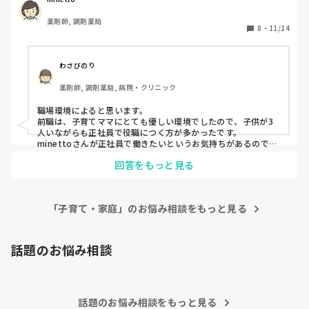
か…

薬剤師, 調剤薬局
家庭との両立どうされてますか？
8
・
11/14
わさびのり
薬剤師, 調剤薬局, 病院・クリニック
職場環境によると思います。

前職は、子育てママにとても優しい環境でしたので、子供が3
人いながらも正社員で役職につく方が多かったです。

minettoさんが正社員で働きたいというお気持ちがあるのであ
れば、そういった職場を探すことをおすすめします。

回答をもっと見る
ただ、正社員になれば現実として会社優先になってしまいます
し、お子さんとの時間を優先したいのであれば、急いで正社員
に戻る必要もないのかなと思います。

今したいこと、優先して考えてみてくださいね。
「子育て・家庭」のお悩み相談をもっと見る
話題のお悩み相談
話題のお悩み相談をもっと見る