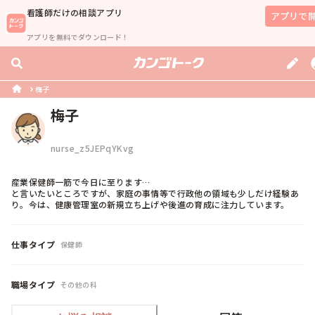
看護師
だけの相談アプリ
アプリで
アプリを無料でダウンロード！
梅子
梅子
nurse_z5JEPqYKvg
産業保健師一筋で今日に至ります…

と言いたいところですが、家庭の事情等で行政他の領域も少しだけ経験あ
り。今は、健康管理室の新規立ち上げや後進の育成に注力しています。
仕事タイプ
保健師
職場タイプ
その他の科