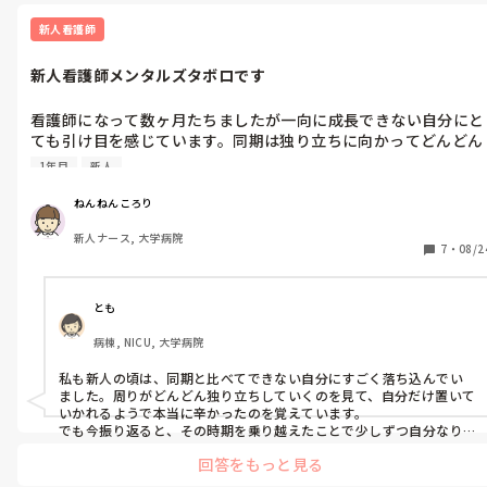
新人看護師
新人看護師メンタルズタボロです
看護師になって数ヶ月たちましたが一向に成長できない自分にと
ても引け目を感じています。同期は独り立ちに向かってどんどん
成長していってるのに自分だけ取り残されていて、先輩たちから
1年目
新人
も使えない人間だと思われていて自分の陰口を言っているのも目
撃しちゃいました。そんな自分が本当に嫌でとても惨めです。ど
ねんねんころり
うしたら良いのでしょうか。私だって同期みたいに容量良く使え
新人ナース, 大学病院
る人間として動きたいです。でも毎日仕事行って帰宅して自分の
7
・
08/2
生活をする事だけで精一杯で、もうどうしたらいいのかもわかり
ません。私のような体験したことある先輩方いないでしょうか。
（涙）
とも
病棟, NICU, 大学病院
私も新人の頃は、同期と比べてできない自分にすごく落ち込んでい
ました。周りがどんどん独り立ちしていくのを見て、自分だけ置いて
いかれるようで本当に辛かったのを覚えています。

でも今振り返ると、その時期を乗り越えたことで少しずつ自分なり
のペースをつかめましたし、患者さんと向き合う気持ちや小さな工
回答をもっと見る
夫は必ず積み重なっていました。成長のスピードは人それぞれなの
で、焦らずに続けて大丈夫だと思います。
