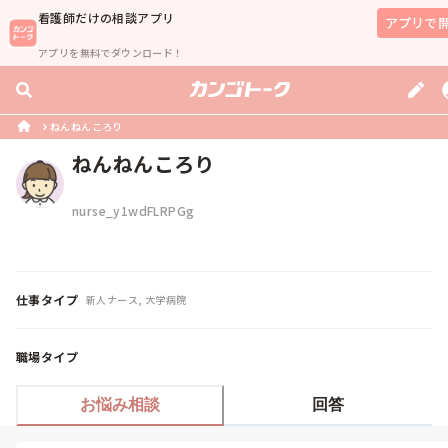
看護師
だけの相談アプリ
アプリで
アプリを無料でダウンロード！
ねんねんころり
ねんねんころり
nurse_y1wdFLRPGg
仕事タイプ
新人ナース, 大学病院
職場タイプ
お悩み相談
回答