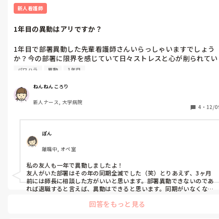
新人看護師
1年目の異動はアリですか？
1年目で部署異動した先輩看護師さんいらっしゃいますでしょう
か？今の部署に限界を感じていて日々ストレスと心が削られてい
ってて限界を感じています。（涙）出来ればすぐに移動はしたい
パワハラ
異動
1年目
のですが、3月末まではどうにかやっていこうと弱い自分なりに
考えています。また、今年度で同期が3人辞めるので（1人退職済
ねんねんころり
み）人が減るということに敏感な師長さんに言い辛いし、先輩と
新人ナース, 大学病院
も相談できるような関係値ではなく、1人で心苦しく悩んでま
4
・
12/0
す。（涙）
ぽん
離職中, オペ室
私の友人も一年で異動しましたよ！

友人がいた部署はその年の同期全滅でした（笑）とりあえず、3ヶ月
前には師長に相談した方がいいと思います。部署異動できないのであ
れば退職すると言えば、異動はできると思います。同期がいなくなる
という環境だと、より自分の心も折れちゃいますよね💦ちなみに友
回答をもっと見る
人は異動の4月まで休職していました。

今後も看護師としてキャリアアップしていきたいのであれば、異動