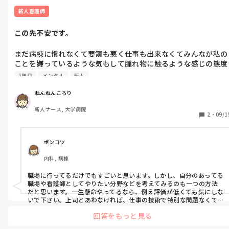
まで頑張ることをお勧めしますが、心の声も大切に無理しすぎない
ようにして下さいね。
新人看護師
この先不安です。
まだ病棟に慣れなくて要領も悪く仕事も出来なくてみんなが私の
ことを嫌っているような気もして腫れ物に触るような感じの態度
で接しられてます。上司たちが自分の評価を他の人に話してる内
1年目
メンタル
新人
容も聞こえてきます。本当に辛くて職場に行く事で精一杯です。
果たして私はこの先看護師として働いていくことができるのでし
ねんねんころり
ょうか。
新人ナース, 大学病院
2
・
09/1
ポンコツ
内科, 病棟
職場に行ってるだけでもすごいと思います。しかし、自分のあってる
職場や看護師としてやりたい分野などを考えてみるのも一つの方法
だと思います。一生懸命やってるなら、例え評価が低くても気にしな
いで下さい。上司とあわなければ、仕事の技術で特別な問題なくて
も、要領が悪いだけで、評価を低くされる世界です。
回答をもっと見る