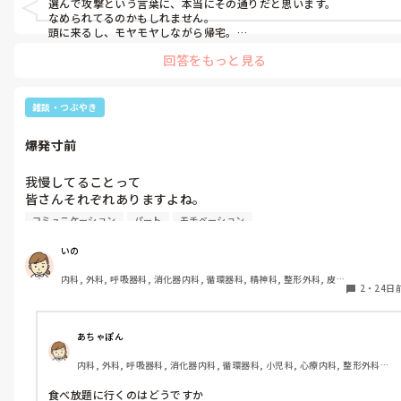
選んで攻撃という言葉に、本当にその通りだと思います。

まず私だってそうだろう、きっと。

その言葉よね。

なめられてるのかもしれません。

誰にも嫌な思いをさせずに生きてこれた

頭に来るし、モヤモヤしながら帰宅。

でも、反応しないことにしましょう。結構こちらの反応見てますか
って言うわけじゃない。

意地の悪さというか、なんか、ね。

回答をもっと見る
ら。さっきまで、明日私も嫌な言い方してやろうとか考えてました
が、このようなことで頭が占拠されるのはもったいないです。

何気ない自分の一言で

いや、わかるよ。

嫌な気持ちにさせた事もあるよね。

雑談・つぶやき
何人も何人も何回も何回も教えてきて

だから他人のことは言えないんだけど、

またか！って思ったんかな？

爆発寸前
気をつけてはいるんだよなぁ…。

ごめんなさいね、私が悪かったです。
我慢してることって

どんだけ相手が悪くても

皆さんそれぞれありますよね。

1回考える。

コミュニケーション
パート
モチベーション
本当は我慢なんてせずに

どんな言葉なら嫌な思いさせずに

好きなようにやりたい。

伝えられるかなって。

いの
内科, 外科, 呼吸器科, 消化器内科, 循環器科, 精神科, 整形外科, 皮
私の我慢は｢食｣

それでも嫌な思いする人はいるから

2
・
24日
膚科, 泌尿器科, 急性期, その他の科, 新人ナース, 病棟, 訪問看護, 
その時は反省して、

介護施設, 老健施設, 離職中, 脳神経外科, 終末期
昔から食べる量が多くて、

次から気をつけようって思う。

看護師時代は食べたい物を食べたい時に

あちゃぽん
たくさん食べてました。

でもその努力もせず、

内科, 外科, 呼吸器科, 消化器内科, 循環器科, 小児科, 心療内科, 整形外科, 
(とはいえ節制はしてました)

思った事をそのまま言って、

産科・婦人科, 耳鼻咽喉科, 皮膚科, 泌尿器科, リハビリ科, 総合診療科, 救
あからさまに周りを凍りつかせるような

急科, 超急性期, ICU, CCU, HCU, その他の科, ママナース, 外来, 神経内科, 
食べ放題に行くのはどうですか
