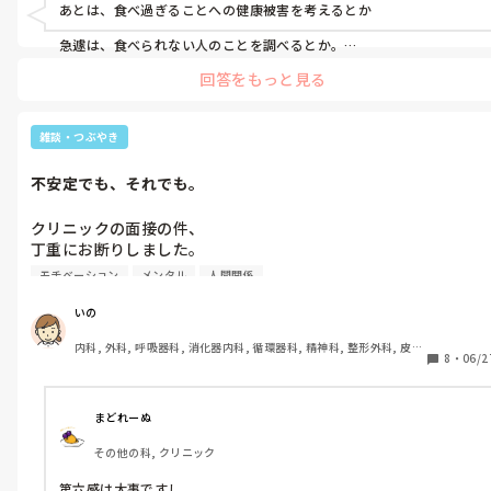
けど今はパートだし、

脳神経外科, NICU, 消化器外科, 一般病院, 慢性期, 回復期, 終末期, オペ室, 
発言する人って何？

あとは、食べ過ぎることへの健康被害を考えるとか

透析, 検診・健診
旦那に家のお金を全部出してもらってるから

食べたい物を好きに買って食べるとかは

急遽は、食べられない人のことを調べるとか。

一定数いますよね。

ビーガンを調べるとか

もう、すんごい我慢してます。

回答をもっと見る
アレルギーを調べるとか

いや、ほんとに、分かってます。

どうしても食べたくなったら

食への興味を逸らすとか

まずすぐ旦那に言います。

自分も完璧じゃないから

雑談・つぶやき
他人の事をごちゃごちゃ言えない。

結局は欲求って満たすか別の欲求に逸らすかしないと
例えば、

不安定でも、それでも。
｢ファミチキが食べたくなった…｣

けど、モヤモヤしてたまらない。

｢マックが食べたい…｣

クリニックの面接の件、

などなど。

イライラする。

丁重にお断りしました。

なめられてんのかな。

そう言うと、いつもなだめてくれるから

モチベーション
メンタル
人間関係
自分の第六感を信じたというのと、

助かってます(なだめてほしいので…)。

悔しい。

クリニックの事を考えると

いの
選んで攻撃してる感じが。

あからさまに食欲がなくなったり、

こう…今の自分の食に関する欲に使うお金が、

内科, 外科, 呼吸器科, 消化器内科, 循環器科, 精神科, 整形外科, 皮膚
不安感が出たりと、

すごく無駄遣いのような感覚なんです。

まぁでも、自分がそっち側じゃなくて

8
・
06/2
科, 泌尿器科, 急性期, その他の科, 新人ナース, 病棟, 訪問看護, 介護
答えを出すまでたった3日間だったのに

よかったなとは思うけど。

施設, 老健施設, 離職中, 脳神経外科, 終末期
精神的にそわそわが止まらなかったからです。

と言いつつ、旦那は、

｢食べたいなら食べてもいいと思うよ｣

まどれーぬ
はぁ…。

私には看護師への復帰はまだという事なのか

と言ってくれる時もあるんです。

その他の科, クリニック
ただ単にそのクリニックが合わなかったのか。

もう私のミスじゃないのに言われるの嫌だし

先程言った通り、

決めつけ説教も嫌だし、

第六感は大事ですし、
