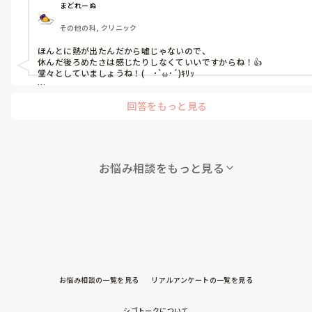
まんまと病んで、なかなか起きれず、

  仕事終わりにお時間いただけますか？｣

まどれーぬ
慣れることも許すことも流す事も出来ない。

お風呂も入れなかった。

と連絡をしました。

その他の科, クリニック
これは、

なにか1口でも食べると吐き気で

本当は｢すぐ辞めます｣と言いたいところ…。

もう何年も自分と向き合ってきて分かった事。

ほんとに熱が出たんだから嘘じゃないので、

1日ダウン。

ですがここは社会人として2週間前の報告を。

｢私は言葉で死んでいく｣

休んだ後ろめたさは感じたりしなくていいですからね！👍

そして2週間はこれまで通りきちんと真面目に

堂々としていましょうね！(　･`ω･´)ｷﾘｯ

昨日やっとお風呂に入れて、

お客様・ケーキと向き合って働く。

完全に殻に閉じこもってます。

むしろ、

旦那が｢顔パックとかしてみる？｣って。

挨拶を交わす程度で、

回答をもっと見る
人に熱を出させるようなダメージを与えた側の罪です！o(`ω´*)oﾌﾝ
私は人生初の顔パック。

シェフからは、

こちらから話しかける事はありません。

ｽｯ!!!

新しい事したら気分転換になるのでは？

｢今まで大変お世話になりました。

でも、いつでも笑顔です。

っていう思いだったんだろうな。

  辞める理由は伺いませんので安心して下さい。｣

もうそれだけで十分なのかなって。

明日の面接、頑張ってください！(๑•̀ㅂ•́)و✧
ありがとう。

と返事が来ました。

お悩み相談をもっと見る
働き始めて1ヶ月が経ちました。

気分転換にもなったし、お肌もつやぷる。

あんたらのせいやけどね！

いろんなポジションを毎日ランダムで

でもやっぱり寝る頃になるとだめだった。

心当たりがあるから聞きたくないだけよね？

させていただいてます。

と思う気持ちを抑えて…。

教え方も人それぞれです。

この1週間、病みまくった。

そして新しいバイト先の面接を決心して、

なんか…うん、もういいや。

悩みといえば、

明日10時から面接が決まった。

まだなにも出来ない1ヶ月の私を

12月15日から新しい職場になる予定！

厨房に1人残し先輩は休憩に行って、

職員クチコミを見つけて、読んでみた。

こちらは気が気じゃない…という事。

お悩み相談の一覧を見る
リアルアンケートの一覧を見る
いい事も悪い事もいろいろ書いてあった。

大学生が多いけど、主婦の方も

自分の目で見て確かめようと思った。

いらっしゃるとのことなので、

もちろん

不安なんだけどね(^_^;)

幅広い年齢層の中、働くことになります。

シゴトークについて