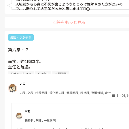
でも、この答えに後悔はありません。

家のお金をしてもらってるから

陰でこそこそ

入職前から心身に不調が出るようなところは絶対やめた方が良いの
自分が好きな物食べるなんてありえないって

で、お断りして大正解だったと思います🙆🏻‍♀️⭕️
｢あの子にああやって注意してやったわ｣とか

前回の投稿にコメントをくださった方、

思ってしまって勝手に我慢してるんです。

話されるのも嫌。

いいねをくださった方、

回答をもっと見る
本当にありがとうございます(*^^*)

旦那に何度も言いました。

確認をしてくださいよ、最低限。

｢家のお金してもらってるのに

いつも背中を押してもらっていて、

  そんな自分が好きな物買って食べるとか

腹が立つなぁ…。

雑談・つぶやき
とっても支えられています。

  気が引けるし罪悪感がある｣って。

ひとりじゃないなと強く思えます。

自分のミスは｢エヘヘ、やっちまった｣なのに。
第六感…？
そしたらいつも、

心から感謝しております。

｢そんな事思わんでいいよ｣

面接、約1時間半。

｢ただ毎日毎日ってなると自分が困るよ｣

主任と院長。

今は正直、収入を増やさないと生活が

って言ってくれます。

ギリギリなのですが、

モチベーション
メンタル
人間関係
めっちゃ優しくて話しやすくて、

パートで収入が不安定でも、それでも、

さぁ、困りました。

うわー、第一印象めっちゃ良い…って

心の健康が第一優先なんだなと、

いの
思いました。

改めて思った3日間でした。

もう爆発寸前です、私の食欲。

内科, 外科, 呼吸器科, 消化器内科, 循環器科, 精神科, 整形外科, 皮膚
8
・
06/2
科, 泌尿器科, 急性期, その他の科, 新人ナース, 病棟, 訪問看護, 介護
院長は私の転職歴について、

しかしながら、収入どうしよう。

好きな時に好きな物食べたい。

施設, 老健施設, 離職中, 脳神経外科, 終末期
心が健康なのはいいけど、

今のパスタ屋さんは従業員半額なので

立派な病院で働いていて立派な経歴を

収入面での不安があるのは事実。

はち
仕事終わり食べて帰るとか、

持ってらっしゃるから来てくれると嬉しい。

休憩中食べるとか出来るんです。

精神科, 病棟, 一般病院
正看護師の免許まで取ってパスタ屋さんは

パスタ店は今のところ辞める予定は無い。

勿体ない！

だ！け！ど！
