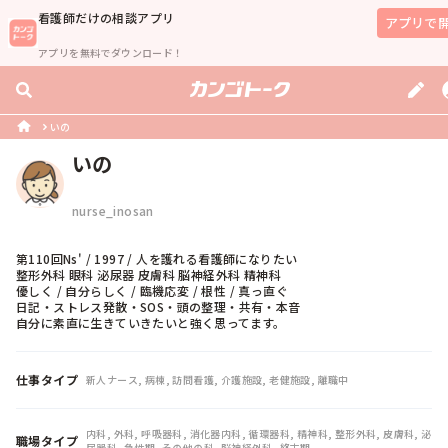
看護師
だけの相談アプリ
アプリで
アプリを無料でダウンロード！
いの
いの
nurse_inosan
第110回Ns' / 1997 / 人を護れる看護師になりたい

整形外科 眼科 泌尿器 皮膚科 脳神経外科 精神科

優しく / 自分らしく / 臨機応変 / 根性 / 真っ直ぐ

日記・ストレス発散・SOS・頭の整理・共有・本音

自分に素直に生きていきたいと強く思ってます。
仕事タイプ
新人ナース, 病棟, 訪問看護, 介護施設, 老健施設, 離職中
内科, 外科, 呼吸器科, 消化器内科, 循環器科, 精神科, 整形外科, 皮膚科, 泌
職場タイプ
尿器科, 急性期, その他の科, 脳神経外科, 終末期