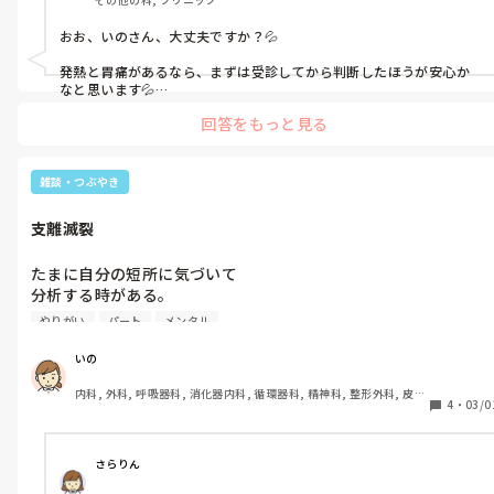
旦那は、そんな私の姿を初めて見て、

2日で1万円くらいお給料減るのが

｢ごめんね、今は落ち着いて、深呼吸して｣

おお、いのさん、大丈夫ですか？💦

とてもきつい。

｢悪かった、ごめん、ゆっくり息して｣と。

発熱と胃痛があるなら、まずは受診してから判断したほうが安心か
勤務先のLINEグループで

なと思います💦

次の日、たまたま休みで、起きたら夕方。

感染症の可能性もありますし、

自分でかわりの人を探すのも正直きつい。

回答をもっと見る
無理して長引くほうが結果的に周りにも自分にも負担が大きくなる
見つからなかったから熱があっても出勤した

PMSにも無縁だった私が、

こともありますよね(´･ω･`; )

っていう人もいるらしいから。

半年前から生理前になると謎のイライラ。

私自身、休むことにものすごく罪悪感があるタイプで、これまでほ
雑談・つぶやき
だけど、グループにLINEしたあと、

年齢もあるのかなとか体質の変化かなとか

とんど休まずに働いてきました。

起きていられなくてずっと寝ていたので、

でも先月体調を崩したときは、

勝手にそう思ってたけど、

支離滅裂
フラフラで行ってミスをするほうが怖いと思って受診してしっかり
今日どうなったかは分かりません。

今回の婦人科の受診で分かった。

休みました。

そもそもLINEグループの返事は誰からも

たまに自分の短所に気づいて

来ていないし…。

ホルモンバランスが著しく不安定だって。

調子が悪い状態で出勤すると、感染症でなくても周りが気を遣うこ
分析する時がある。

ともありますし、

結構、ふと無意識に。

迷惑かけたな…。

まずは万全にしてからのほうが安心かなと思います。

生理痛が重くなったのも、

やりがい
パート
メンタル
お大事にしてくださいね🥺
いろんな意味で休みたくなかった。

PMSのような感情の変化も、

そしてそれは今日も。

いの
喜怒哀楽が単発的なのも、

胃痛と関節痛と発熱

性格じゃなくてホルモンバランスの問題って。

内科, 外科, 呼吸器科, 消化器内科, 循環器科, 精神科, 整形外科, 皮膚
今日は私の家に友達が子供をつれて来た。

胃炎かインフルかストレスか…？

4
・
03/0
科, 泌尿器科, 急性期, その他の科, 新人ナース, 病棟, 訪問看護, 介護
とっても楽しかった。

婦人科の先生からは、

施設, 老健施設, 離職中, 脳神経外科, 終末期
楽しすぎて気づいたら22時だった。

最近、というかいつも？

｢なんで何年も放置したの？｣と。

考え事が多かったから気が滅入ってて

さらりん
私は、

ここで思う。

免疫力が落ちたかな。

｢性格って思ってて…｣と。
