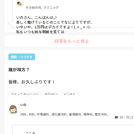
お給料についてなのですが、

その他の科, クリニック
扶養の範囲内MAX稼がせて下さいという

条件をお伝えしていたのですが、

いのさん、こんばんは🌙

1万円ぐらい足りないというかなんというか、

楽しく働けているとのことでなによりですが、

あと1万円くらい稼ぎたいところです。

いやいや、1万円はデカイですよ！(.ᇂ_ᇂ:💦

私もいつも給与明細を見ては

「あと1万あったら……！」と思うことばかりですよ😭

いやぁ…、分かってます。

回答をもっと見る
従業員は沢山いるんだから

まずは店長にご相談を。

細かくひとりひとり構ってられないのは。

それでダメならダブルワークの検討ですかねぇ……ʕ´•ﻌ•`ʔ
だけど、この1万円は大きいんです…。

雑談・つぶやき
入職してまだ2ヶ月だから

誰が味方？
出来る仕事も少ないしシフトにあまり

入れられないのか、

皆様、お久しぶりです！

それとも時間数とかなんとかでだめなのか。

だいぶ遅れまくりましたが、

にしても1万円…。

コミュニケーション
やりがい
メンタル
新年明けましておめでとうございます。

ダブルワークするか

いの
2025年は、

今の職場の働く時間を増やしてもらうか

内科, 外科, 呼吸器科, 消化器内科, 循環器科, 精神科, 整形外科, 皮
なんとか乗り越えた1年という感じで、

今の職場を辞めて別のところで働くか

10
・
01/2
膚科, 泌尿器科, 急性期, その他の科, 新人ナース, 病棟, 訪問看護, 
｢ひとりを知り、ひとりじゃない事を知った｣

介護施設, 老健施設, 離職中, 脳神経外科, 終末期
とでも言いましょうか。

出来れば時間を増やしてもらいたい…。

私に差し伸べてくれたたくさんの手。

こころ