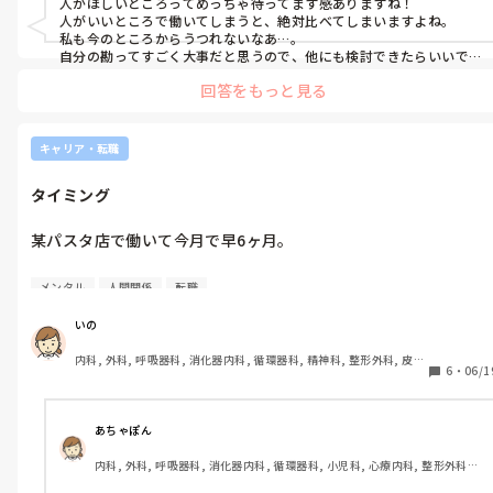
人がほしいところってめっちゃ待ってます感ありますね！

遅くて8月からうちでお願いします。

副収入…？

人がいいところで働いてしまうと、絶対比べてしまいますよね。

私も今のところからうつれないなあ…。

無駄遣いだ。だめだめ。我慢。

と、言ってくださいました。

自分の勘ってすごく大事だと思うので、他にも検討できたらいいで
最近、新しい事を始めたいとは思ってて。

っていうブレーキがかかるんです。

すね！
それは趣味でも副業でもなんでも。

回答をもっと見る
そのあと主任と2人で院内を見学しました。

バイト前や終わりの人達が

一緒に働くかもしれない先輩看護師も

もちろん、無理のない程度に。

食べて帰っている時の香りと

見たいなと思っていたので良かったです。

美味しそうなキラキラしたパスタやピザに

キャリア・転職
なにかないかなぁ。

いつも命を狙われてる感覚…笑

透析専門ということで、

いろいろ探してみよう。
タイミング
興味があった分野なのでわくわくしながら

やーーーーー、食べたいよー(T^T)

見学をしていましたが、

某パスタ店で働いて今月で早6ヶ月。

先輩看護師達は睨むようにこっちを見て

どうしよう…。
挨拶もなく、雰囲気悪い感じだった…。

とても楽しくて、賑やかで、優しくて

メンタル
人間関係
転職
あっという間の6ヶ月でした。

主任は、とても話しやすくて優しくて、

にこにこ明るくて、

いの
ほぼペアで働いている先輩が、

でも他の看護師がちょっと違和感…。

内科, 外科, 呼吸器科, 消化器内科, 循環器科, 精神科, 整形外科, 皮膚
私のランクアップをマネージャーに

6
・
06/1
科, 泌尿器科, 急性期, その他の科, 新人ナース, 病棟, 訪問看護, 介護
話してくれて、時給も上がりました。

お給料や休みなどの条件は、

施設, 老健施設, 離職中, 脳神経外科, 終末期
もちろんパスタ屋さんより良いです。

しかも、さらにランクアップする話を

あちゃぽん
マネージャーにしてくれたみたいで、

院長も主任もとっても素敵な方でした。

内科, 外科, 呼吸器科, 消化器内科, 循環器科, 小児科, 心療内科, 整形外科, 
返事待ちとのこと。

産科・婦人科, 耳鼻咽喉科, 皮膚科, 泌尿器科, リハビリ科, 総合診療科, 救