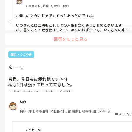
もうほっといて。でも助けてほしい。

気持ちが先走りすぎてしまっています。

その他の科, 離職中, 検診・健診
何も聞かないで。でも理解してほしい。

私に関わらないで。でも支えてほしい。

これも短所の1つ。

お辛いことがこれまでもずっとあったのですね。

きっと、ずっと、これからも。

いのさんとは立場もこれまでの人生も全く異なるものと思います
楽しかった今日

私の人生は、こんな感じかな。

が、書くこと・吐き出すことで、ほんのわずかでも、いのさんの中
楽しみな明日

から、その辛いこと・考えることが減らせると思います。

短所が気になって仕方がない今

回答をもっと見る
言葉

私は離職中ですが、言われて辛いこと・悲しかったことはよくメモ
頭の中は常に複数人の自分同士が

に書き出して、私の外に出すようにしています。

大切にしないとね。
あれこれ意見を出し合って会議中です。

雑談・つぶやき
書くこと・吐き出すことも労力が要りますよね…。

この性格は、きっとなおらないだろうから

んー…。
何よりもいのさんの心を大事にしてくださいね。
向き合い方を探し中です。

皆様、今日もお疲れ様です(^^)

前よりは、ほんの少しだけ分かってきて、

私も1日頑張って帰って来ました。

それでもやっぱり心が疲れて重たくて。

コミュニケーション
パート
メンタル
もうすぐ新しい職場になって2ヶ月。

雑音だらけ。

仕事内容は楽しいものばかりで頑張れます。

いの
今日は静かに寝たかったな。
内科, 外科, 呼吸器科, 消化器内科, 循環器科, 精神科, 整形外科, 皮膚
好きな事を仕事にするという今の私のやり方。

4
・
02/0
科, 泌尿器科, 急性期, その他の科, 新人ナース, 病棟, 訪問看護, 介護
間違ってなかったと改めて思います。

施設, 老健施設, 離職中, 脳神経外科, 終末期
ですが1つ心配事が…。

まどれーぬ