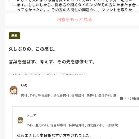
ます。もしかしたら、聞き方や聞くタイミングがその方にたまたま合
その人も怒られなかった。

ってなかったか。。その方の人間性の問題か、、マウントを取りた
いだけなのか、いずれにしても、不快な思いはあるかもしれません
回答をもっと見る
が、業務上確認で聞いてるわけなので、業務に支障がなければいい
私だけ、やっぱり、私だけ。

ので、

24時間四六時中一緒にいるわけでもないので、いかに割りきって働
なにそれ。

くかですかね。やりきれないかもしれませんが、頑張ったご自分を
愚痴
言いやすい？

褒めましょう。
まぁ2人の空間だったし？

久しぶりの、この感じ。
はぁ…。

言葉を選ばず、考えず、その先を想像せず。

その人たちにも言えばよかったやん、

なんで強い口調で

｢マニュアル見ましょうか笑｣って。

コミュニケーション
パート
モチベーション
家族でもない人に言葉を投げれる？

大きい声で怒鳴るみたいにさー。

いの
疲れる。

内科, 外科, 呼吸器科, 消化器内科, 循環器科, 精神科, 整形外科, 皮
ストレス溜まる。

あんな人間にはなりたくない。

4
・
16日
膚科, 泌尿器科, 急性期, その他の科, 新人ナース, 病棟, 訪問看護, 
介護施設, 老健施設, 離職中, 脳神経外科, 終末期
自分が悪くて注意された事は

｢これってこうですか？｣って聞いても

きちんと受け止めてはいるけど、

｢そうなんやない？知らんけど笑｣って。

シュナ
言い方が気になってずっとモヤモヤ。

外科, 整形外科, 総合診療科, 脳神経外科, 消化器外科, 一般病院
いや、あなた責任者なんだからさ。

いや、分かってます。

私もまさしく本日嫌な言い方をされました。

知らんこともあるだろうけど、
