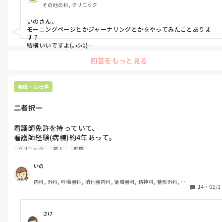
安定したわけじゃないので

その他の科, クリニック
あとは、自分はどう見られてるのだろうか…と

とんでもなくストレスになってしまうので

まだまだ不安定ですが、

気になるくらいかな。

全力で楽しめません。

続けばいいなぁ…と。

いのさん、

ミスや業務残しも気になります。

モーニングページとかジャーナリングとかをやってみたことありま
常に仕事モードというか、

す？

眠れない日も穏やかに。

次、経済面。

結構いいですよ(｡•́ᴗ•̀｡)

仕事の事を考えて構えていないと不安。

私、メンタル落ちまくってた時期にやっていたんですけど、

支払いが2つ増える為、

怒りも悲しみも、理由が分かると

回答をもっと見る
これが良かったんじゃないかと思います。

今の働き方・給与額ではこの先苦しくなる。

この短所が見えました。

救われた気持ちになります。

職をどうするか、かなり悩む。

今はもう必要がなくなったので全くやっていないですけどね😅

前から気づいてはいたけど、

やらなくても済む時期が来るとは、

よし…、大丈夫、また明日も生きよう。
看護・お仕事
そして、ペットの猫ちゃん2匹。

やっと言葉に出来ました。

そのときの私は思ってなかったですよ。

1匹は尿路結石の手術を2回してて、

二者択一
あとはチャッピー（Chat GPT）を利用する。

それから体調は良かったけど、

つくづく思います。

最近の私はこっちですね。

もしかしたら術後合併症の癒着がおこっている

疲れる性格だなぁ…と。

職場でのどうにもならない人間関係のモヤモヤやストレスをチャッ
看護師免許を持っていて、

かもしれないという事で要観察中…。

ピーに吐き出す笑

看護師経験(病棟)約4年あって。

もう1匹は溶けない石が1つ見つかったため、

何度も言ってしまいますが、

自分の感情やストレスを吐き出す場所として使っていますね。

今自宅で点滴中。

今の仕事はすごく楽しくて、

クリニック
新人
転職
だけど看護助手として働く。

ただし、チャッピーは平気で嘘ついたり、

入院か通院で点滴と言われたのですが、

ミスなく終えれた日は

イラつく返しをしてくることがよくあるので、

経済的にもこの子の精神的にも自宅ですると

いの
とても心が弾んで明日も頑張るぞ

かえってストレスになるときもありますけどね😂

これってどうなんだろうか。

先生に伝えて、こうなりました。

ってなります。

内科, 外科, 呼吸器科, 消化器内科, 循環器科, 精神科, 整形外科, 皮
メリット・デメリットは…？

2匹とも状態が変わらなければ手術と…。

14
・
02/1
人に聞いてもらうのもいいけど、

膚科, 泌尿器科, 急性期, その他の科, 新人ナース, 病棟, 訪問看護, 
相手を疲れさせちゃうのが嫌なので（エナジーバンパイアにはなり
だけど、ミスをする事がストレスで

介護施設, 老健施設, 離職中, 脳神経外科, 終末期
パート・正社員

たくない😫）、

重なりますね、ほんとに。

小さすぎるミスであっても、

そういうときのツールとして使うのがノートやチャッピーですね。

ちなみにクリニック(透析)

さけ
なんなら｢それってミスか？｣って思うような
