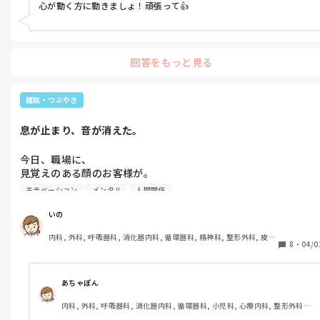
けどこの私が感じた違和感は信じたい。

急科, 超急性期, ICU, CCU, HCU, その他の科, ママナース, 外来, 神経内科, 
心が動く方に動きましょ！頑張って👍
この短期間でランクアップ出来るのは

脳神経外科, NICU, 消化器外科, 一般病院, 慢性期, 回復期, 終末期, オペ室, 
第六感…？なのか。

透析, 検診・健診
珍しい事だから

自信を持って働いてくださいね。

迷っていましたが、

今のところお断りする予定です。

回答をもっと見る
って。嬉しいなぁ…。

ですが、1週間はきちんとじっくり

今はパートだし、扶養の範囲内で

考えようと思います。

雑談・つぶやき
正直、経済的には厳しい。

だけど、こんなに人間関係が良い職場って

パスタ屋さんのスタッフが皆優しすぎて

息が止まり、音が消えた。
他にないと思うから辞めたくない。

人間関係良すぎて、

何にも変え難いと思ってしまう。

今日、職場に、

もし今回もランクアップが承認されたら

見覚えのある顔のお客様が。

また時給もあがるし。

慎重に考えます。
声もなんだか聞き覚えが…。

モチベーション
メンタル
人間関係
ですが、なんのタイミングなのか、

お母様と2人で来ていたみたい。

｢うちに来ませんか？｣っていうお声が

いの
なんと看護職から2つも来てしまって…。

内科, 外科, 呼吸器科, 消化器内科, 循環器科, 精神科, 整形外科, 皮膚
私

8
・
04/0
科, 泌尿器科, 急性期, その他の科, 新人ナース, 病棟, 訪問看護, 介護
｢画面のタッチで操作をお願い致します｣

こんなに良い職場で働けてはいますが、

施設, 老健施設, 離職中, 脳神経外科, 終末期
看護職への未練がタラタラなのは事実で、

見覚えのあるお客様

たまたま5月頃から、

あちゃぽん
｢コレ(クーポン)使えますか？｣

また看護師になりたいなって思ってたところ

内科, 外科, 呼吸器科, 消化器内科, 循環器科, 小児科, 心療内科, 整形外科, 
だったんです。

産科・婦人科, 耳鼻咽喉科, 皮膚科, 泌尿器科, リハビリ科, 総合診療科, 救