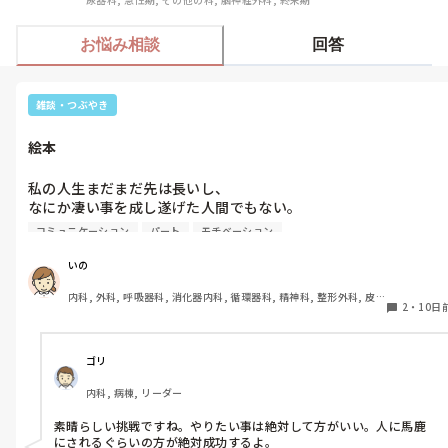
お悩み相談
回答
雑談・つぶやき
絵本
私の人生まだまだ先は長いし、

なにか凄い事を成し遂げた人間でもない。

コミュニケーション
パート
モチベーション
誰かの役に立つ事が出来るわけでもないし、

いろんな経験が豊富なわけでもない。

いの
内科, 外科, 呼吸器科, 消化器内科, 循環器科, 精神科, 整形外科, 皮
だけど、なんとなーく、思った事があります。

2
・
10日
膚科, 泌尿器科, 急性期, その他の科, 新人ナース, 病棟, 訪問看護, 
介護施設, 老健施設, 離職中, 脳神経外科, 終末期
自分の今までの人生、

嫌だった事、嬉しかった事。

ゴリ
内科, 病棟, リーダー
絵本にしてみようかな。

素晴らしい挑戦ですね。やりたい事は絶対して方がいい。人に馬鹿
まだなにも考えてないけど、

にされるぐらいの方が絶対成功するよ。