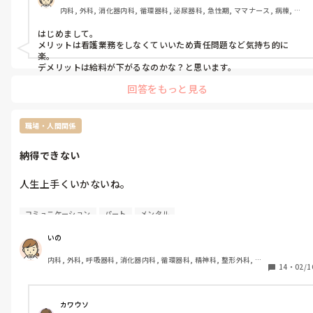
休みの日もいろいろ考えてしまって

些細な事でさえも、切腹のテンションに…。

自分の頭の中の思考を吐き出さないとパンクしちゃうから……(ㆆᴥㆆ 
内科, 外科, 消化器内科, 循環器科, 泌尿器科, 急性期, ママナース, 病棟, 保
どうしたらいいのやら。

休んだ気がしません。

)ﾁｰﾝ
健師, リーダー, 消化器外科, 一般病院, 慢性期
とにかく急がないといけない…。

ミスへのストレスを強く感じる理由は、

はじめまして。

旦那からは、

私のミスのせいで先輩方にフォローを

メリットは看護業務をしなくていいため責任問題など気持ち的に
某パスタ店で働いて2ヶ月経つ。

いろいろ焦らなくていいと思うよ、と。

楽。

していただく形になってしまって、

社保に入れる条件に届かずパート継続。

デメリットは給料が下がるなのかな？と思います。
迷惑かけたなぁ…って思うのと、

そうなんだけどねぇ…。

お客さんに、お待たせしてしまったなって

回答をもっと見る
支払いが増える。

時間は止まってくれませんし。

申し訳なくなる事です。

それまでに答えを出さないと。

焦ると良くないのは痛いほど分かります。

3月中旬で3ヶ月になりますが、

職場・人間関係
頭の中の整理が全然出来ない。

スラスラ業務がこなせる訳でもなく、

たったこれだけの事を考えるだけで

だけど、ずっと心がそわそわして。

決まった事・指示された事を淡々と黙々と

納得できない
眠れなくなる。

ずっと、またこういう時間の繰り返しで。

1つずつ確実に終わらせるのが精一杯。

人生上手くいかないね。

今の職場のひとたちが優しすぎて、

あぁー、いい加減疲れる…。
当たり前です。

辞める事を伝えるのがつらい。

つらいし苦しいし痛い。

コミュニケーション
パート
メンタル
ホール・キッチン・その他

もー…、どうしよう…。
3ヶ月で網羅するなんて難しい事です。

いい加減、楽になりたい。

いの
それぞれ細かく業務がたくさんあります。

内科, 外科, 呼吸器科, 消化器内科, 循環器科, 精神科, 整形外科, 皮
こんな人生、納得できない。

14
・
02/1
分かってます。

膚科, 泌尿器科, 急性期, その他の科, 新人ナース, 病棟, 訪問看護, 
介護施設, 老健施設, 離職中, 脳神経外科, 終末期
こんな人生にしたのは自分だけど。

だけど、少しでも早く覚えて

カワウソ
迷惑かけずに働けるようになりたいという
