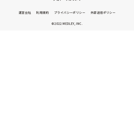
｢何かあったらすぐ呼んでくださいね｣

と言ってくださいます。

受かるといいなぁ…。
自分も、より一層、

運営会社
利用規約
プライバシーポリシー
外部送信ポリシー
表情・言葉・動作・声の高さ低さ等…、

でも呼べないよーーー(T^T)

気をつけよう。

休憩はちゃんとしてほしいからーーー(T^T)

©2022 MEDLEY, INC.
誰も傷つけないように。

私が呼んだらまともに休憩出来んやーん…。

さすがに遠慮するよーーー…。

キッチンを希望していたのですが、

｢感じがとても良くてホールもすごく

今後のスケジュールを見ると、

  似合いそうだから、キッチンを覚えたら

1人の時間がある日がポツポツあって不安。

  ホールも教えても大丈夫ですか？｣

と言われましたが、

ふぅーーーーー…。

｢両方出来るようになるよう頑張ります！｣

と伝えると、

何か違和感があるんだよなぁ。

｢ありがとうございます(^^)｣

優しい言葉の奥に。

と…。

この違和感は今後どう影響してくるのか。

｢大学生クルーが卒業して辞めていく時期は

  勤務帯など協力してほしいです。｣とか、

明日も1日頑張ってきます。
30分の中でいろいろ話したのですが…。

シェフやBさんとぜんっぜん違う。

ほんっと大人！！！
