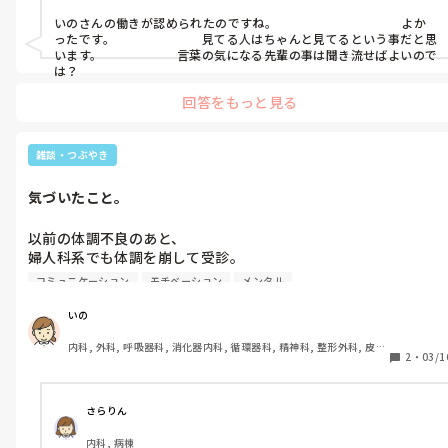
履歴書見て顔色変えて

上司に私のランクアップの話をしてくださって

過去に怯えて、

今回は残念ですがって連絡くるのがオチ

いのさんの働きが認められたのですね。　　　　　　　　　　よか
いちスタッフとして1つランクが上がり、

今を生きていない。

ったです。　　　　　　　見てる人はちゃんと見てるという事だと思
だったから、今回も全然期待してないし、

お給与が上がることになりました。

います。　　　　　　言葉の気になる先輩の事は聞き流せばよいので
なんなら履歴書も無駄になるだろうなと思う。

お給与はほんの少しですが、

は？
だからいつまで経っても

それでもとても光栄なことです。

未来に進めない。

傷つきたくないから期待したくない。

回答をもっと見る
｢入職して時間が経てば誰でもランクが

ずっと、このまま。

分かるよ、短期離職が気になるよね。

  上がるというものじゃなくて、

だからね、期待はしないようにね。

雑談・つぶやき
  いのさんだから私は上司にランクアップの

分かっているけど進めない。

  話をしました。｣

怖くてたまらない。

看護師。もう一度…。

気づいたこと。
｢これからも頑張ってほしいです。｣

終わった時間を切り離す勇気が無い。

どうなるかは分かりませんが、

以前の体調不良のあと、

との事でした。

今と未来を強く生きる勇気が無い。

どうせ不採用って思って逆に気楽に面接に

婦人科系でも体調を崩して受診。

とても充実した日々を過ごせています。

挑もうと思います。

小さいミスを減らせたら尚良いかなと。

幸せを抱きしめる心のスペースが、

コミュニケーション
モチベーション
メンタル
いつもは穏やかな先生から怒られる始末。

過去のトラウマで埋まってしまった。

人間関係さえ良ければな…。
｢何でこんなになるまで来なかったの！｣

あとは、言葉がたまに気になる先輩がいて、

いの
仕事を休みたくなかったから…と素直に答え

自分の心の調子が悪い時はダメージが

｢ストレス｣

内科, 外科, 呼吸器科, 消化器内科, 循環器科, 精神科, 整形外科, 皮膚
定期受診を固く誓いました(T^T)

大きいくらいかな…。

｢ホルモンバランスの乱れ｣

2
・
03/1
科, 泌尿器科, 急性期, その他の科, 新人ナース, 病棟, 訪問看護, 介護
今回は内服薬で様子を見て来週また受診です。

施設, 老健施設, 離職中, 脳神経外科, 終末期
なのにこのモヤモヤはなんだろうか。

本当にそう？

生理痛とは無縁の私が、

なんだか黒くてなかなか消えなくて。

さらりん
20歳くらいの時から酷く重い生理痛に。

あぁ、ひとりになりたい。

内科, 病棟