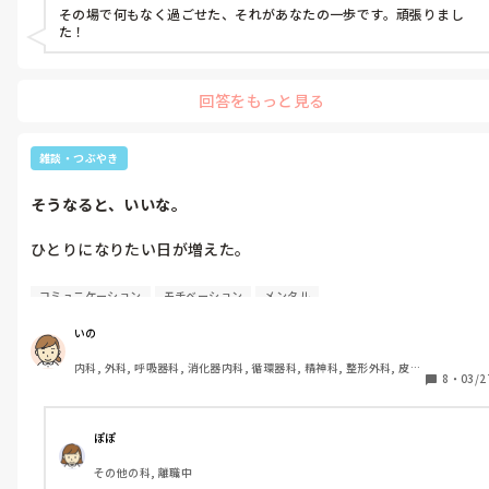
私

急科, 超急性期, ICU, CCU, HCU, その他の科, ママナース, 外来, 神経内科, 
その場で何もなく過ごせた、それがあなたの一歩です。頑張りまし
｢はい、スキャン致しますね｣

脳神経外科, NICU, 消化器外科, 一般病院, 慢性期, 回復期, 終末期, オペ室, 
内容は…

た！
透析, 検診・健診
目を見てちゃんと話した。

◎1つ目

で、思い出した。

たまたま一緒に働いているバイトさんに

回答をもっと見る
声をかけられて

あ、私をいじめてた先輩看護師だ。

｢母が訪問看護の事務をしている｣と。

雑談・つぶやき
息が止まった。

この話をしてくれたバイトさんと

お店のBGMもレジの操作音も消えた。

以前いろいろ話した時に、

そうなると、いいな。
私が看護師だったことを言いました。

あ…やばい…怖い…早く帰って。

ひとりになりたい日が増えた。

それを覚えていたらしく、

多分ほんの1分とか2分とか。

精神科の訪問看護ステーションで

旦那と喧嘩とかそういうのじゃない。

たったそれだけの時間。

看護師さんを募集しているからって。

コミュニケーション
モチベーション
メンタル
仕事が上手くいかないとかでもない。

あの時の全部が蘇った。

いの
かなり悩みました。

自分だけの問題で。

頭の中をぐしゃぐしゃにしながら。

いろんなトラウマや恐怖心。

内科, 外科, 呼吸器科, 消化器内科, 循環器科, 精神科, 整形外科, 皮膚
8
・
03/2
科, 泌尿器科, 急性期, その他の科, 新人ナース, 病棟, 訪問看護, 介護
朝起きた瞬間から謎のイライラ。

最悪。

でも、名刺までくれて、

施設, 老健施設, 離職中, 脳神経外科, 終末期
夜は理由なく眠れない日が続く。

なにかのチャンスなのかもって思って

息が止まるくらいの動悸と耳鳴り。

いや、集中しろ自分。

ぽぽ
連絡しよう！

急に悲しくなって涙が出る。

負けるな、大丈夫。

その他の科, 離職中
と思っていたら…
