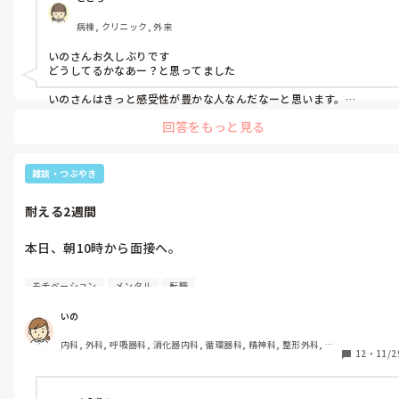
まぶしく、あたたかい手でした。

店長に相談してみよう。

病棟, クリニック, 外来
微妙な感じだけど…。

2026年は、

いのさんお久しぶりです

・自分の心を守る事

んー…。
どうしてるかなあー？と思ってました

・大切な人の心を守る事

・自分自身もあたたかな手になる事

いのさんはきっと感受性が豊かな人なんだなーと思います。

頭では割り切らないとと分かってるのに感情がどうしてもその思考
を、目標にしようと思います。

回答をもっと見る
についていかないのでは？

というのも、私がそうなんです。

今年もよろしくお願いいたします(^^)

気にしないようにと思ってるのに、ずっと脳裏に張りついちゃうん
です。

雑談・つぶやき
そして年末年始の出来事と言うと…。

これはもう自分の力ではどうにも出来ないんですよね。

上手くコントロール出来ればいいのですが、上手くいきません。

耐える2週間
ケーキ屋さんを辞めるまでは、

ではどうすればいいか？

精神をすり減らしながら1日を

本日、朝10時から面接へ。

終える事に必死でした。

それは経験を積んで自分に自信をつけるしかないんだと思います。

結局辞めるその日までBさんは顔を見せず

でも自分に自信をつけるのはいくつになっても何年経っても難しい
結果から申し上げますと…

挨拶も無しでした。

です。

モチベーション
メンタル
転職
｢採用させていただきます｣

バリバリ仕事してるように見える人だって自信なんてそんなにない
まぁいいのですが、こどもだなぁと。

んじゃないかな…？

とのこと！！！！！

いの
その後すぐ新しい職場で働き始めました。

ということは経験を積んでいくしかないかなと思います。

内科, 外科, 呼吸器科, 消化器内科, 循環器科, 精神科, 整形外科, 皮
某パスタ店での面接。

某パスタ店。

12
・
11/2
一つ一つ、昨日できなかった事が今日は出来た。小さなことでもそ
膚科, 泌尿器科, 急性期, その他の科, 新人ナース, 病棟, 訪問看護, 
責任者の方が話の最後の方に

れの積み重ねで気づけばいろんな事が出来るようになってく…

介護施設, 老健施設, 離職中, 脳神経外科, 終末期
｢ちょっと店長に電話してきて良いですか？｣

とっっっても忙しい！！！

そうは言ってもそこまでが。辛いからなかなかうまく行かないんで