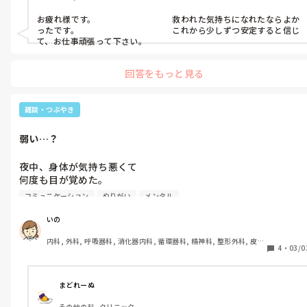
良い日が続くと不安になるという

ひとりは寂しいのに。

今思えばその頃から性格？が変わった。

いつもの私の癖なのか…？

お疲れ様です。　　　　　　　　　救われた気持ちになれたならよか
喜怒哀楽が単発的で、

前だけ向いていたい。

ったです。　　　　　　　　　　　これから少しずつ安定すると信じ
自分でも体力の消耗を感じるくらいの

純粋に、

て、お仕事頑張って下さい。
｢怒｣と｢哀｣の繰り返し。

良い日は｢良い日だった｣｢明日も頑張ろう｣

いつかこんな自分を

って思いたいのに(^^;)

｢あの時はあぁだったけど｣って

回答をもっと見る
そして今日に至るまでの間ずっと、

懐かしい思い出に出来る日が来るかな。

酷くなりながら繰り返してました。

あともう少しで掴めそう。

自分の克服できそうなポイントが。

そうなると、いいな。
雑談・つぶやき
もう若い頃からだから、

周りからも｢短気な性格｣｢気が弱い子｣と

それまで苦しいし痛いけど、

弱い…？
ずっと言われてきました。

少しずつ前に進んで行こう。
自分でも、そう思ってました。

夜中、身体が気持ち悪くて

何度も目が覚めた。

ですが、つい先月。

些細な事がきっかけで旦那と喧嘩に。

コミュニケーション
やりがい
メンタル
身体中痛くて、胃がキリキリして、

私の怒りを抑えていた糸が切れ、

きつくて熱を測ったら38.5℃

自分でも驚くぐらいの大声で叫びました。

いの
内科, 外科, 呼吸器科, 消化器内科, 循環器科, 精神科, 整形外科, 皮膚
今流行ってるしインフルかな…

｢いい加減にして！！！｣

4
・
03/0
科, 泌尿器科, 急性期, その他の科, 新人ナース, 病棟, 訪問看護, 介護
でもこの胃痛はなんなんだ…？

｢もう顔も見たくない！！！｣

施設, 老健施設, 離職中, 脳神経外科, 終末期
｢いつになったら変わってくれるの！！！｣

結局今日と、念の為明日も休みを

｢何年言い続ければ分かってくれるの！！！｣

まどれーぬ
いただくことになりました。

その他の科, クリニック