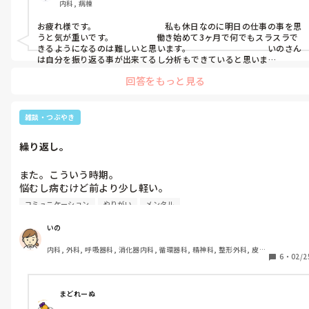
内科, 病棟
｢あ、仕事行きたくない｣

今は熱はさがったけど、

自分でも不思議には思ってた。

お疲れ様です。　　　　　　　　私も休日なのに明日の仕事の事を思
｢辞めてしまおうか｣

胃痛と関節痛が続いててきつい。

でも性格って変わるしなーとか思って。

うと気が重いです。　　　　　働き始めて3ヶ月で何でもスラスラで
きるようになるのは難しいと思います。　　　　　　　　　いのさん
重ねて、

は自分を振り返る事が出来てるし分析もできていると思いま
でもやっぱり明日は出勤しようかな…。

普段、怒らない性格だったのは確かで、

す。　　　　　　　　　いのさんの働きぶりを見ていれば周りは優し
気が休まらないなぁ…。
なのに、すぐイライラしてしまったり、

回答をもっと見る
く見守ってくれているのではないですか？　　　　　私も仕事の負
｢週明けの仕事がこわい｣

急に悲しくなって病んでしまったり。

担が重いと感じる事が多くて日々身体も心も疲れを感じる事が多い
｢失敗したらどうしよう｣

デス。　　　　いのさんが頑張っている投稿を読んで辛いのは私だ
性格や環境や今までの経験もあるけど

けではないと自分に言い聞かせています。　　　雑音は気にしない事
雑談・つぶやき
多分みなさんの中には、

です。　　　　
ホルモンバランスがかなり不安定だから

この感覚になったことがある方も

薬で整えると少しは良くなるかもよ

繰り返し。
たくさんいらっしゃると思います。

と先生に言われました。

また。こういう時期。

だけど私の場合は、

悩むし病むけど前より少し軽い。

そして今回の受診では、

慣れてきたのかな、こんな自分に。

明日も休みなのに2日後の仕事の事を

コミュニケーション
やりがい
メンタル
子宮がんか何か腫瘍があるかもしれない

考えてしまって、

ということで検査をしました。

まず、仕事。

今日からすでに心が緊張してしまいます。

いの
2ヶ月経って業務も少しずつ覚えてきた。

ほんと、人生いろいろありますね。

内科, 外科, 呼吸器科, 消化器内科, 循環器科, 精神科, 整形外科, 皮膚
早さはまだまだ。

加えて、

6
・
02/2
科, 泌尿器科, 急性期, その他の科, 新人ナース, 病棟, 訪問看護, 介護
忙しい日は追いつかなくててんやわんや…。

施設, 老健施設, 離職中, 脳神経外科, 終末期
なんだか今は穏やかで、

でも、楽しく働けてて、しかも皆優しい。

休みの日の楽しさを感じすぎると

これが本当の私だったのかなって。

忙しくなると言葉が強くなる人もいますが

休み明けの仕事で失敗してしまった時に

まどれーぬ
意地悪とかそういうのはないです(今のところ)。

感情の差が開いてしまって心が疲れるし
