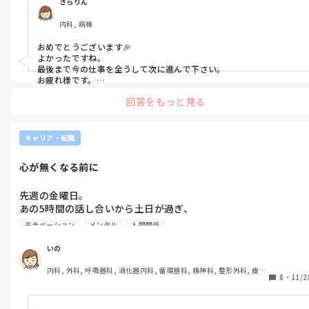
と言って奥の方へ。

ですが、

さらりん
すけどね…。

とっっっても楽しい！！！

内科, 病棟
帰ってきて一言目に言われた事でした。

いのさんだけではないです。

仕事を覚える毎に楽しさが増します。

私も何年ももがいてますよ

おめでとうございます🎉　　　　

私が｢え…もう？？？｣ってなってたら、

永遠のテーマです

よかったですね。

｢うちで一緒に働いてもらいたいと

だけど、いつもそうです。

最後まで今の仕事を全うして次に進んで下さい。

いつでも笑顔を心がけてるいのさん

  思ったから店長に今電話で確認して

お疲れ様です。

｢最初は楽しい｣

頑張ってくださいね
いのさんの新しい門出を応援します。
  採用となりました(^^)｣と…。

回答をもっと見る
なんだか警戒しちゃって

明るく笑顔で、

優しい言葉をかけられても、

真っ直ぐ目を見て話してくれましたが、

｢こういう人に限って嫌な人なんだよな｣

キャリア・転職
すごくハキハキでズバッと系なタイプの

って過去の嫌な人と重ねてしまう。

責任者の方で、正直、怖かったです(^^;)

私は、本当の優しさが分かりません。

心が無くなる前に
だけど、実際どうなのかは

この私の思考のせいで苦しいのは

先週の金曜日。

一緒に働いてみないと分からないので、

今も変わってません。

あの5時間の話し合いから土日が過ぎ、

ここは気持ち早まらずに変な先読みせずに、

月曜日は出勤出来ず。

初日が来るのを待とうと思いました。

言葉がきつい人は1人。

モチベーション
メンタル
人間関係
だけど意地悪な人は今のところいません。

熱が出たと嘘をついた。

そしてそのあとすぐにケーキ屋さんへ連絡。

いの
嘘だったのに本当に熱が3日続いた。

｢早めに連絡した方がいいと思い、

言葉がきついって私からしたら

内科, 外科, 呼吸器科, 消化器内科, 循環器科, 精神科, 整形外科, 皮膚
インフル症状・コロナ症状無し。

  先にLINEで失礼致します。

ナイフで切りつけられているのと同じ。

8
・
11/2
科, 泌尿器科, 急性期, その他の科, 新人ナース, 病棟, 訪問看護, 介護
原因はきっとストレス。

  2週間後の〇日に退職します。

｢まぁこういう人もいるよね｣

施設, 老健施設, 離職中, 脳神経外科, 終末期
  詳しい事は次の出勤時に話したいので、

では済ませられないんです。
