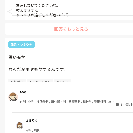
母に相談した。

その後、特にミスなく退勤

無理しないでくださいね。

◎2つ目

考えすぎずに

すると、

怖くなった。

ゆっくりお過ごしください(^-^)
母の知り合いのお父さまがクリニックを

｢若年性更年期障害じゃないか？｣

やっぱり看護師には戻れないな。

経営していて、

｢お母さんなったよ、20代で｣

1人病気で辞めるから娘さん来てくれませんか？

回答をもっと見る
とのことだった。

全部、全部、思い出す。

って連絡があったよと母から話がありました。

心臓がギュッとなる。

知り合いの方とは一度お会いして話した事が

症状は全く同じ。

あります。

雑談・つぶやき
看護師

そして母も鬱経験者。

わーーーー…嬉しいけど、こわいーーー…。

黒いモヤ
いろんな悪い環境が重なって、

看護師…。

結局は慢性的なストレスで。

このクリニックは、

なんだかモヤモヤするんです。

大丈夫、もうあの人とは関わらないから。

入院施設のある透析メインのクリニックです。

私もそうなのかな。

大丈夫、多分気づかれてないから。

婦人科受診の後から、

今度、婦人科に行って相談する予定。

大丈夫、大丈夫…。

やりがい
モチベーション
メンタル
とっても迷い始め、悩み始め…。

いつもより穏やかに過ごせています。

何もないのに心だけが疲れていく。

いの
こわい。つらい。

面接だけでもしてみませんか？との事で、

なのにモヤモヤするんです。

私はまだここにいた。

訪問看護の方は一旦保留で、

内科, 外科, 呼吸器科, 消化器内科, 循環器科, 精神科, 整形外科, 皮膚
原因と言えば1つ。

2
・
03/1
今週の土曜日にクリニックの面接へ行くことに

科, 泌尿器科, 急性期, その他の科, 新人ナース, 病棟, 訪問看護, 介護
仕事も、小さいミスがあったりするけど、

私は全然、今を生きていない

抜け出せてなかったんだ。
施設, 老健施設, 離職中, 脳神経外科, 終末期
しました。

きちんと自分で責任を取る事が出来たり。

ということ。

さらりん
まぁ…今まで転職活動してきて、

そして、入職して3ヶ月が経ち、

ずっと過去に居て、

向こうからオファーがあって面接行っても

内科, 病棟
ペアで指導してくれていた先輩が

過去の事ばかり考えて、
