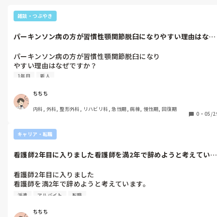
雑談・つぶやき
パーキンソン病の方が習慣性顎関節脱臼になりやすい理由はなぜ
ですか？調べ...
パーキンソン病の方が習慣性顎関節脱臼になり

やすい理由はなぜですか？

調べてもよくわからなかったのでわかる方教えてください🙇‍♀️
1年目
新人
ちちち
内科, 外科, 整形外科, リハビリ科, 急性期, 病棟, 慢性期, 回復期
0
・
05/2
キャリア・転職
看護師2年目に入りました看護師を満2年で辞めようと考えていま
す。その後...
看護師2年目に入りました

看護師を満2年で辞めようと考えています。

その後は派遣やアルバイトで食いつないでいこうと思っているの
派遣
アルバイト
転職
ですが、2年で果たしていいものなんでしょうか

ちちち