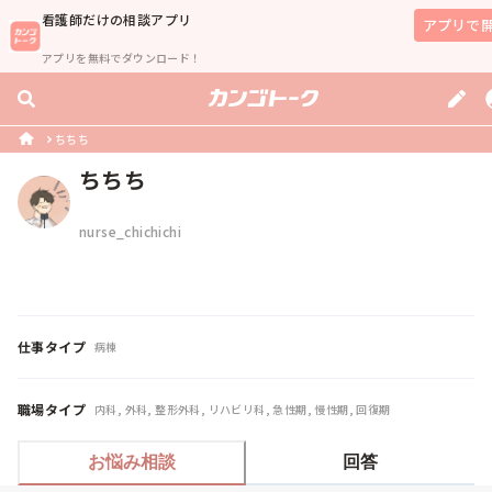
看護師
だけの相談アプリ
アプリで
アプリを無料でダウンロード！
ちちち
ちちち
nurse_chichichi
仕事タイプ
病棟
職場タイプ
内科, 外科, 整形外科, リハビリ科, 急性期, 慢性期, 回復期
お悩み相談
回答