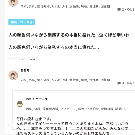
病棟経験3年以上が必須の求人が多いように感じていて、3年目も
内科, 外科, 整形外科, リハビリ科, 急性期, 病棟, 慢性期, 回復期
続けたほうがいいのかな...なんて考えてしまいます。

2
・
04/2
ですが自分自身病棟にすごく合っていない気がするし、正直看護
雑談・つぶやき
師同士の付き合いに疲れました...アルバイトならそういうことも
ないし、正直ボーナスとか福利厚生に対して興味はなく、生活で
人の顔色伺いながら業務するの本当に疲れた...泣くほど辛いわけ
きればいいと思ってるぐらいです。

じゃない...
人の顔色伺いながら業務するの本当に疲れた...

点滴採血、膀胱留置カテーテル、吸引、その他一通りの清潔ケア
はできます。

泣くほど辛いわけじゃないから良いんだけどね、明らかに私に対
ストレス
病棟
して態度違いすぎる人いてなんかした記憶ないけど、なんかきっ
コロナウイルスの事はなしと考えた時、

と悪いことしたんでしょうね、ごめんなさいねと心の中でもやも
同じような立場の方や経験者がいらっしゃいましたらお話お聞か
ちちち
やしながら過ごすのほんと無理...

せください

内科, 外科, 整形外科, リハビリ科, 急性期, 病棟, 慢性期, 回復期
4
・
04/2
さらにその人だけ私以外の人に対してもボソッと愚痴を言うから
居心地悪くなるわ...

ほんま、平和にいこうや...

おたんこナース
内科, 外科, 消化器内科, ママナース, 病棟, 介護施設, 老健施設, 離職中, 外
でも苦手な人が1人しかいないってある意味恵まれてるんだろう
来, 一般病院, 慢性期, 回復期, 終末期, オペ室
な。もっとたくさんいる病棟だってありそう
毎日お疲れさまです。

女の世界ってイヤーーーって思うことありますよね。平和にいこう
や、、、本当そうですよね！！今、こんな時だからか、みんな私生
活でもストレス溜まっている人多いのかもしれませんね。
