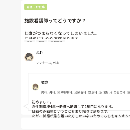
看護・お仕事
施設看護師ってどうですか？
仕事がつまらなくなってしまいました。

お給料にもやや不満あります。

給料
施設
正看護師
施設看護師に興味ありますが、行ったことがないので心
ねむ
ママナース, 外来
彼方
内科, 外科, 耳鼻咽喉科, 泌尿器科, 救急科, 急性期, その他の科, 
初めまして。

急性期病棟4年→老健へ転職して2年目になります。

日勤のみ勤務ということもあり給与は落ちます。

ただ、状態が落ち着いた方しかいないためこちらもキリキリ
ぜひ転職ご検討ください😌