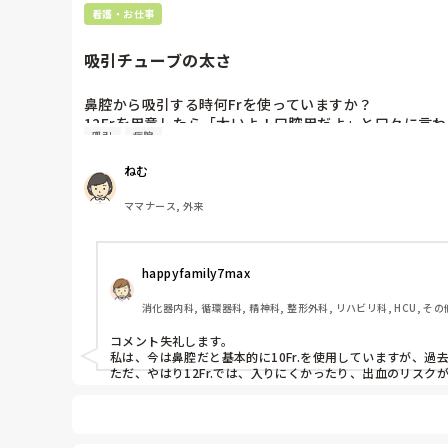
看護・お仕事
吸引チューブの太さ
鼻腔から吸引する時何Frを使っていますか？

12Frを用意したら「太いよ！口腔用だよ」と口々に言わ
吸引
病院
今まで働いていた病院では12Frが基本で、鼻腔が狭い人
ねむ
ママナース, 外来
happyfamily7max
消化器内科, 循環器科, 精神科, 整形外科, リハビリ科, HCU, その
コメント失礼します。

私は、今は鼻腔だと基本的に10Fr.を使用していますが、過去
ただ、やはり12Fr.では、入りにくかったり、出血のリスク