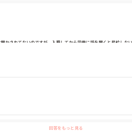
は聞かされてないのですが、入職してから同僚に話を聞くと昇給しない
のですが迷いどころです。
回答をもっと見る