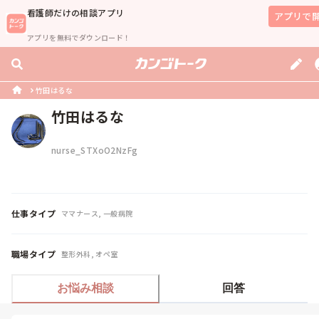
看護師
だけの相談アプリ
アプリで
アプリを無料でダウンロード！
竹田はるな
竹田はるな
nurse_STXoO2NzFg
仕事タイプ
ママナース, 一般病院
職場タイプ
整形外科, オペ室
お悩み相談
回答