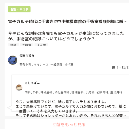
うか？

そういう人たちと関わりがほとんどない病棟へ異動してからは割と
皆様の経験談やご意見をお聞かせいただけたら幸いです。よろし
平穏に過ごせてます😑

看護・お仕事
くお願いいたします。
前職の泌尿器診療部長はオペの腕は確かですが、患者さんも含めて
電子カルテ時代に手書き!?中小規模病院の手術室看護記録は紙媒
人との関わり全部最悪で、稼ぎ頭でもありますがクレーム一番受け
体!?
るやつでもありました。

今やどんな規模の病院でも電子カルテが主流になってきました
医師とか看護師長とかの管理職になる人って、発達障害ある人多いで
が、手術室の記録についてはどうでしょうか？

すし

中小規模病院では、手術室記録が高額なオプション扱いのため、
そういう人たちから教育を受けた人たちもそうなりやすいんだなっ
記録
手術室
オペ室
まだ導入されていない施設も多いと思います。

て感じてます😌
そういった場合、手術室看護記録は紙媒体で管理しているのでし
竹田はるな
ょうか？

整形外科, ママナース, 一般病院, オペ室
それとも電子媒体で電子カルテに紐付ける形をとっているのでし
7
・
11/2
ょうか？私の勤務先は以前は紙媒体でしたが、電子カルテに紐付
ける形で電子化を進めました。

PCが苦手なスタッフも多かったのですが、結果的には作業量が
あちゃぽん
倒的に減り、効率化されました。中小規模病院での手術室記録の
内科, 外科, 呼吸器科, 消化器内科, 循環器科, 小児科, 心療内科, 整形外科, 
管理方法や電子化の導入状況について、皆さんのご経験やご意見
産科・婦人科, 耳鼻咽喉科, 皮膚科, 泌尿器科, リハビリ科, 総合診療科, 救
をお聞かせください。
急科, 超急性期, ICU, CCU, HCU, その他の科, ママナース, 外来, 神経内科, 
うち、大学病院ですけど、紙も電子カルテもありますよ。

脳神経外科, NICU, 消化器外科, 一般病院, 慢性期, 回復期, 終末期, オペ室, 
まじで馬鹿げています。電子カルテで入力が間に合わないので、紙に
透析, 検診・健診
一度書いて、それを入力していきます。

そしてその紙はシュレッダーかとおもいきや、それもきちんと保管
してます。
回答をもっと見る