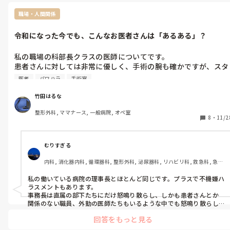
職場・人間関係
令和になった今でも、こんなお医者さんは「あるある」？
私の職場の科部長クラスの医師についてです。

患者さんに対しては非常に優しく、手術の腕も確かですが、スタ
ッフ･下級医への対応には大きな問題があると思います。

医者
パワハラ
手術室
具体的には、

竹田はるな
人格否定と取れる発言

整形外科, ママナース, 一般病院, オペ室
特定のスタッフに対する無視

8
・
11/2
怒鳴る

手術中、器械を投げて返す

といった行為です。

むりすぎる
内科, 消化器内科, 循環器科, 整形外科, 泌尿器科, リハビリ科, 救急科, 急性
問題なのは、こうしたハラスメント行為が行われている最中に、
期, その他の科, 病棟, 外来, 神経内科, 一般病院, 回復期, 検診・健診
周囲に注意できる人が誰もいないことです。先輩ナースたちも
私の働いている病院の理事長とほとんど同じです。プラスで不機嫌ハ
皆、科部長に忖度（そんたく）している状況で、誰も何も言え
ラスメントもあります。

ず、状況が改善されません。

事務長は直属の部下たちにだけ怒鳴り散らし、しかも患者さんとか
関係のない職員、外勤の医師たちもいるような中でも怒鳴り散らし
ています。

患者さんや手術には完璧でも、スタッフ･下級医への対応がこの
回答をもっと見る
外来の看護師長と主任もターゲットの看護師の過度な監視や自分流
ような医師は、令和になった今でも「よくあること」なのでしょ
のやり方以外のことを99%否定してくるなどあります。
