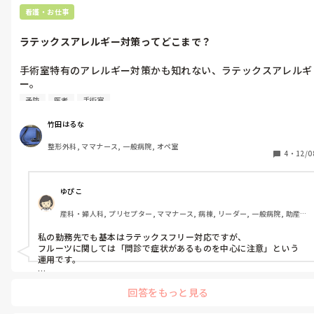
看護・お仕事
ラテックスアレルギー対策ってどこまで？
手術室特有のアレルギー対策かも知れない、ラテックスアレルギ
ー。

私の勤務先では、ラテックスフルーツ症候群や、交差性を考えて
予防
医者
手術室
広い範囲のアレルゲンに対してのアレルギーをラテックスフリー
対応としています。

竹田はるな
また、採用物品のラテックス製品を一覧表にまとめています。

整形外科, ママナース, 一般病院, オペ室
4
・
12/0
しかし、結局は代替品が無いものもあり、その場合、主治医の判
断となっています。

ゆぴこ
みなさんはどの範囲までをラテックスフリー対応としています
産科・婦人科, プリセプター, ママナース, 病棟, リーダー, 一般病院, 助産
か？バナナ･アボカド･クリ･キウイ？

師
また、代替品が無いものはどうしていますか？
私の勤務先でも基本はラテックスフリー対応ですが、

フルーツに関しては「問診で症状があるものを中心に注意」という
運用です。

具体的には

回答をもっと見る
・バナナ

・アボカド
