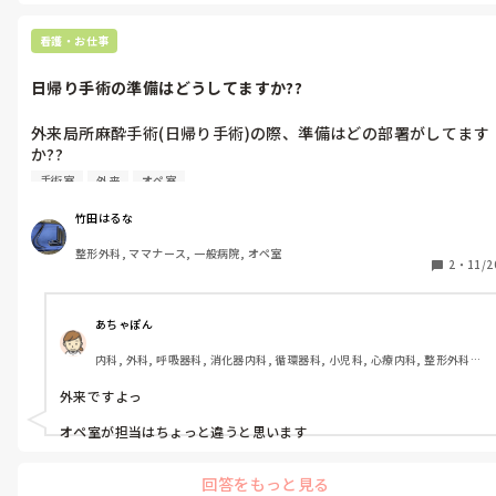
看護・お仕事
日帰り手術の準備はどうしてますか??
外来局所麻酔手術(日帰り手術)の際、準備はどの部署がしてます
か??

勤務先の病院は元々、外来看護師が担当してましたが、人員不足
手術室
外来
オペ室
のために手術室看護師が担当するようになりました。

入室前バイタル取ったり、誤認防止サイン書いてもらったり、同
竹田はるな
意書コピーしたり、着替えたりと割と準備項目が多い気がしま
整形外科, ママナース, 一般病院, オペ室
す。

2
・
11/2
前職では患者さんに1人で手術室まで歩いて来てもらって、前室
で着替えて入室という感じでした。

あちゃぽん
内科, 外科, 呼吸器科, 消化器内科, 循環器科, 小児科, 心療内科, 整形外科, 
皆さんどうしてますか??
産科・婦人科, 耳鼻咽喉科, 皮膚科, 泌尿器科, リハビリ科, 総合診療科, 救
急科, 超急性期, ICU, CCU, HCU, その他の科, ママナース, 外来, 神経内科, 
外来ですよっ

脳神経外科, NICU, 消化器外科, 一般病院, 慢性期, 回復期, 終末期, オペ室, 
透析, 検診・健診
オペ室が担当はちょっと違うと思います
回答をもっと見る