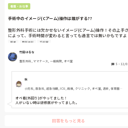
・キウイ

・クリ

看護・お仕事
このあたりは既往や食後症状がある場合に特に注意していますが、

フルーツ全般を一律NGにはしていません。

手術中のイメージ(Cアーム)操作は誰がする??
代替品がない物品（駆血帯や一部のデバイスなど）については、

・主治医と事前に相談

整形外科手術には欠かせないイメージ(Cアーム)操作！その上手
・使用可否をリスク説明した上で判断

によって、手術時間が変わると言っても過言では無いかもですよ
・アレルギー症状出現時にすぐ対応できる体制を整えた上で使用

ね!?

という流れが多いです。

医者
整形外科
手術室
骨折部を上手く映せなければ、整復も骨接合も上手くいかないも
「完全除去」よりも

のです。その大切なイメージ操作ですが、勤務先の病院では手術
竹田はるな
重症度・既往・交差性の有無を見ながら個別対応になるのが現実だ
室看護師の役割となっています。

なと感じています。
整形外科, ママナース, 一般病院, オペ室
2次元的にしか見えないレントゲン画像を見ながら、頭の中で骨
5
・
12/0
の形を3次元的に考えるのがポイントとは思いますが、私にはな
かなか難しいです💦

秋
レントゲン技師さんだったり、手の空いてる医師だったりの役割
小児科, 救急科, 超急性期, ICU, 病棟, クリニック, オペ室, 透析, 保育園・
という施設もお聞きしますが、みなさんの病院ではどなたの役割
学校
ですか??
オペ看(外回り)がやってました！

人がいない時は研修医がやってました。
回答をもっと見る