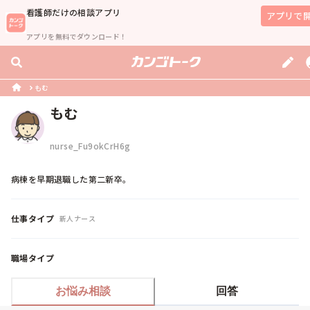
看護師
だけの相談アプリ
アプリで
アプリを無料でダウンロード！
もむ
もむ
nurse_Fu9okCrH6g
病棟を早期退職した第二新卒。
仕事タイプ
新人ナース
職場タイプ
お悩み相談
回答