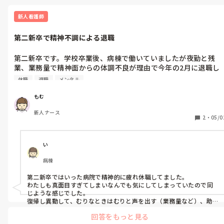
新人看護師
第二新卒で精神不調による退職
第二新卒です。学校卒業後、病棟で働いていましたが夜勤と残
業、業務量で精神面からの体調不良が理由で今年の2月に退職し
ました。

休職
退職
メンタル
退職前に上司との面談で、「あなたは真面目に一生懸命仕事をし
てくれる。それは悪いことではなく、病院としてはありがたい、
もむ
助かっている。でも、ある程度力の抜き方も覚えないとまたキツ
新人ナース
くなってしまう」と言われました。

2
・
05/0
自分でも気を張りすぎ、真面目すぎると分かっていて、このまま
の働き方では、体調不良を繰り返してしまうことも分かっていま
す。ただ、「ある程度」とか「力を抜く」など加減が分からず、
い
今後、新しい職場でやっていくのがとても怖いです。
病棟
第二新卒ではいった病院で精神的に疲れ休職してました。

わたしも真面目すぎてしまいなんでも気にしてしまっていたので同
じような感じでした。

復帰し異動して、むりなときはむりと声を出す（業務量など）、助け
を求めるを意識的にするようにしました。

回答をもっと見る
やっぱり気にするところは気にしてしんどくもなりますがマシにな