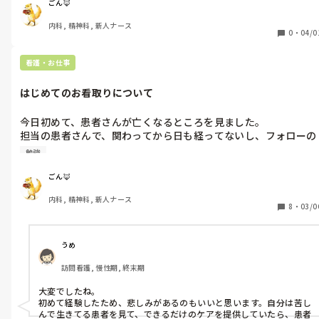
ど…。

ごん🦊
今の自分はできてるのかな？周りの評価は？など気になります。
内科, 精神科, 新人ナース
上司も1ヶ月どうだった？患者の死を経験して流涙してたけど故
0
・
04/0
人を偲びながらも仕事としてこなさないといけないよ（流涙しな
がらも初心者としてこなしたつもりだわい。）やってけそう？な
看護・お仕事
ど私の主観を聞いてきました。毎日新しいことを覚えるのが大変
だけど、それなりに楽しく働いている、やっていけると思うと答
はじめてのお看取りについて
えました。でも、上司の反応がイマイチというかはっきりしない
雰囲気で、逆に外から見た私はやっていけそうですか？と客観的
今日初めて、患者さんが亡くなるところを見ました。

評価を知りたくて質問しました。その答えが「いや〜まだ1ヶ月
担当の患者さんで、関わってから日も経ってないし、フォローの
だから分かんない！」えー！私には1ヶ月の振り返りを求めたの
スタッフもついてるし。

に、外評価は教えてくれないのー！？分かんないってなんだ！な
勉強
朝はケアをさせてもらって声もかけて少ないながらに反応あった
んでもいいから教えてくれよ！と思ってしまいました。ただの愚
のに。まさか今日、あんなにスッと逝っちゃうなんて。

痴です。管理者経験ある方など上司の意図や良いように捉える受
ごん🦊
周りのスタッフは危ないよ、いよいよかもよと話してました。末
け取り方があれば教えてください。

内科, 精神科, 新人ナース
梢のチアノーゼとか死の兆候をちゃんと観察してました。私もち
特別指摘するような問題点はないってことでいいかな！？
8
・
03/0
ゃんといよいよ危ないなって気づけるようになりたいな。

そして、やっぱり悲しくて、そんな特別な思い入れもないですけ
ど、悲しくて。これって人間として正常ですよね？

うめ
泣いたっていいですよね？初めてだし泣いたっていいと思うんで
訪問看護, 慢性期, 終末期
すけど、何回経験してもたぶん泣く気がするんですけど、何回で
も泣いていいですか？

大変でしたね。

皆さん、初めてお看取りした時のこと覚えてますか？

初めて経験したため、悲しみがあるのもいいと思います。自分は苦し
いよいよ危ないって何を見てそう思いますか？

んで生きてる患者を見て、できるだけのケアを提供していたら、患者