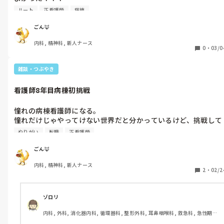
初めて使う針で、留置した後血垂れたり大変だったけど、まずは
ルート
正看護師
病棟
腫れなく決めれてよかった！！
ごん🦊
内科, 精神科, 新人ナース
0
・
03/0
雑談・つぶやき
看護師8年目病棟初挑戦
憧れの病棟看護師になる。

憧れだけじゃやってけない世界だと分かっているけど、挑戦して
みたい。

やりがい
転職
正看護師
白衣着て颯爽と患者さんの支援に走り回る。

なんかキラキラしてる。

ごん🦊
私も誰かのために頑張って、仲間と困難に向き合って、それなり
内科, 精神科, 新人ナース
に給料を貰いたい。

2
・
02/2
上手くいくかな、いかないかな。

でも少しずつ、本当に少しずつ、頑張らないように看護師を続け
て、自立したかっこいいキラキラの看護師さんになりたい。

ゾロリ
そんな気持ち。

内科, 外科, 消化器内科, 循環器科, 整形外科, 耳鼻咽喉科, 救急科, 急性期, 
働くまであと数日。

HCU, 脳神経外科, 一般病院, 慢性期, 回復期, 終末期