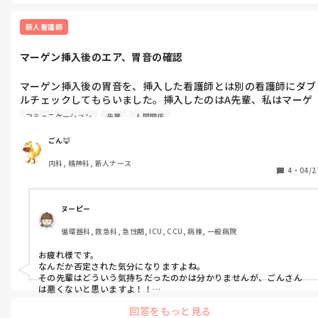
｢いつまで続けるんだろう」と誰もが思っていましたが、アンプタし
なくても、ポロッと朽ち果てて取れました。出血もなかったし、取
れた跡も綺麗でした。

新人看護師
参考になるかわかりませんが、私のところでは、こんな感じでした
マーゲン挿入後のエア、胃音の確認
マーゲン挿入後の胃音を、挿入した看護師とは別の看護師にダブ
ルチェックしてもらいました。挿入したのはA先輩、私はマーゲ
ン挿入の経験がなく側で見学させてもらってて、別のB先輩が胃
コミュニケーション
先輩
人間関係
音のダブルチェックしていました。

一通りメモ取り終わり、A先輩が胃音聞くのに片手が空いた方が
ごん🦊
やりやすいかなと思い、「エア入れます」と声かけてカテチでエ
内科, 精神科, 新人ナース
アを入れました。B先輩の時にも少しでも補助できればと思いカ
4
・
04/2
テーテルにカテチ繋げて待機してました。しかし聴診器をつけた
B先輩は何も声かけず私の手からカテチを取り自分でエアを入
れ、A先輩には、ばっちり聞こえてるよ！と伝え、私には何も声
ヌーピー
かけられる事もなく終了しました。自分で確認するものは自分で
循環器科, 救急科, 急性期, ICU, CCU, 病棟, 一般病院
エアも入れたいものですかね。何も声かける事もなく手から取っ
てかれて、私余計な事したのかなぁとちょっと悲しく、また以前
お疲れ様です。

にもB先輩とコミュニケーションエラーがあって、嫌われてるの
なんだか否定された気分になりますよね。

かななどうじうじ考えてしまいます。

その先輩はどういう気持ちだったのかは分かりませんが、ごんさん
仕事の人間関係ですから、表面上上手くやれれば、患者の不利益
は悪くないと思いますよ！！

やっぱりこれだけの人がいる中で、ひとりやふたり相性が合わない
がなければ問題ない、大した気にする事じゃないと思いつつも、
回答をもっと見る
人もいるのは普通ですしね🙌

自分の気持ちや、状況整理、愚痴もこぼしたくなりました。