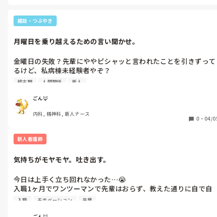
ごんさんが嫌な思いもすることがあると思うので、極力関わらない
ようにするなど、逃げと思わず自分を守る行動を選択できればいいの
かなと思います😊
雑談・つぶやき
月曜日を乗り越えるための言い聞かせ。
金曜日の失敗？先輩にややピシャッと言われたことを引きずって
るけど、私病棟未経験者やぞ？

量が足りてるかは知らんけど、できる範囲で日々勉強もしてる
終末期
人間関係
新人
ぞ？ちょっとの失敗して当たり前じゃね？

明日からはさ、またしつこいと思われるぐらいさ聞いて聞いて確
ごん🦊
認してやっていけば良くない?

内科, 精神科, 新人ナース
ヤバいやつ認定されるの怖いくて下手に質問もできない気持ちあ
0
・
04/0
るけど、何も聞けず分からないままやってる真似で半年経つ方が
怖くね?

新人看護師
よし、分からんことはガンガン聞いてこう。私できるか不安だけ
どやる気はあります姿勢を見せていこう。

気持ちがモヤモヤ。吐き出す。
仕事中の失敗なんかでは自分の価値は揺らがない、私は大丈夫。

と自分に言い聞かせる日曜の夕方。
今日は上手く立ち回れなかった…😭

入職1ヶ月でワンツーマンで先輩はおらず、教えた通りに自で自
立して動いてって感じで、同じ部屋もちの先輩は1人以上はつい
入職
モチベーション
先輩
ている状態。慢性期とはいえ新人1人にするスピード早いよう
な…、でも自分でどんどんやってかないと覚えれないしという気
ごん🦊