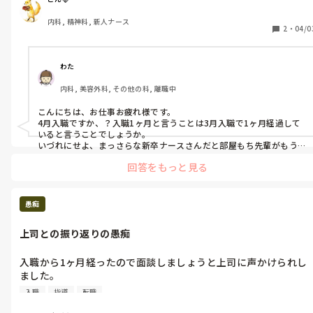
持ちもあるし…。

内科, 精神科, 新人ナース
わからない事は確認してる、それでもこれでいいのか？と思う事
2
・
04/0
はたくさんあるから逐一過去の記録見たり確認してたら、進みが
遅くて後手後手になるし…。

できなくて当たり前と思っていても、周りの先輩たちにヤバいや
わた
つ認定されたらどうしようとか、考えちゃう…。

内科, 美容外科, その他の科, 離職中
もっと周りの看護師さんたちとコミニケーションを密にとって今
の自分の立ち位置や役割を明確にして働きたいなぁ。これでいい
こんにちは、お仕事お疲れ様です。

のかどうかも正解なのかなんなのかもわかんねぇ。
4月入職ですか、？入職1ヶ月と言うことは3月入職で1ヶ月経過して
いると言うことでしょうか。

いづれにせよ、まっさらな新卒ナースさんだと部屋もち先輩がもう1
人以上いるとは言え、ごんさんの不安感的に考えても1人で動くよう
回答をもっと見る
に指示するのは早いように感じますね🥲無理に手放されても不安ば
かりでうまく動けないですよね、、。

同じ病棟に他にご自身と一緒に入った新人さんなどはいらっしゃる
のでしょうか。

愚痴
また他の科の同期などいたら、相談してみて同じ状況なのか知りた
いところですが...💡
上司との振り返りの愚痴
入職から1ヶ月経ったので面談しましょうと上司に声かけられし
ました。

面談というフォロー体制がある事や、先輩さんたちも優しく指導
入職
指導
転職
してくれるので、職場に特別不満があるわけじゃないんですけ