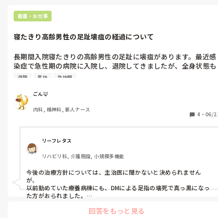
看護・お仕事
寝たきり高齢男性の足趾壊疽の経過について
長期間入院寝たきりの高齢男性の足趾に壊疽があります。最近感
染症で急性期の病院に入院し、退院してきましたが、全身状態も
芳しくありません。

退院
男性
急性期
足趾はすでにほぼ黒く一部赤みもある状態です。カデックス軟膏
だけで経過観察してますが、よくなる気配はありません。

ごん🦊
高齢寝たきりとは言えこのまま放置していれば敗血症からの命の
内科, 精神科, 新人ナース
危機の恐れがあるので、アンプタしかないのではと思いますが、
4
・
06/2
それはそれで出血やらこの状態の人に麻酔かけるのも怖いなと思
います。なのでこのままカデックス処置だけ続けて様子を見てい
くしかないのでしょうか？

リーフレタス
この先この人はどういう経過を辿ると考えられますか？

リハビリ科, 介護施設, 小規模多機能
こういう可能性もあるよなどご意見くださったら嬉しいです。

よろしくお願いします。
今後の治療方針については、主治医に聞かないと決められません
が、

以前勤めていた療養病棟にも、DMによる足指の壊死で真っ黒になっ
た方がおられました。

私のところでは、ゲーベンを塗布してガーゼ保護する処置をずっと
回答をもっと見る
施行していました。
