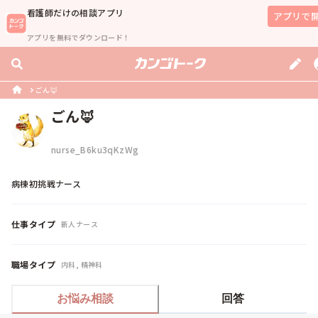
看護師
だけの相談アプリ
アプリで
アプリを無料でダウンロード！
ごん🦊
ごん🦊
nurse_B6ku3qKzWg
病棟初挑戦ナース
仕事タイプ
新人ナース
職場タイプ
内科, 精神科
お悩み相談
回答