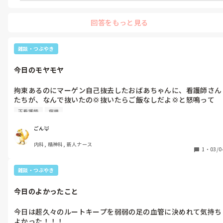
回答をもっと見る
雑談・つぶやき
今日のモヤモヤ
拘束あるのにマーゲン自己抜去したおばあちゃんに、看護師さん
たちが、なんで抜いたの💢抜いたらご飯なしだよ💢と怒鳴って
た。

正看護師
病棟
私は初めての出来事だから患者さんに優しくできるけど、他の看
護師さんたちには1000回目の出来事だから、段々優しくなれな
ごん🦊
なるのは分かるけど、おばあちゃんの事考えると辛いなぁ。
内科, 精神科, 新人ナース
1
・
03/0
雑談・つぶやき
今日のよかったこと
今日は超久々のルートキープを弱弱の足の血管に決めれて気持ち
よかった！！！
