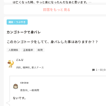
（死の兆候勉強します。）

は亡くなった時、やっと楽になったんだなあと思います。

エンゼルケアは声かけて全然いいと思います。聴力は最後まであると
エンゼルケアの時気をつけていることありますか？

回答をもっと見る
よく言われ、そしてまだ温かい体ですし、きっと聞こえてます。

エンゼルケアの時めっちゃ声かけてしまうんですけど、声かけて
死前徴候って経験ですよ。呼吸の変化や、飲食の摂取量や排泄やバ
いいんですよね？

イタルなどなど観察し続けて、そのうちわかります。
雑談・つぶやき
カンゴトークで身バレ
このカンゴトークをしてて、身バレした事はありますか？？
人間関係
正看護師
病院
ごん🦊
内科, 精神科, 新人ナース
2
・
03/0
cocoa
救急科, 一般病院
ないです。