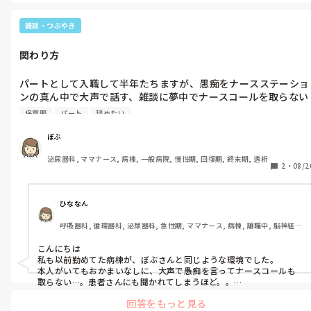
正しいことをしていればよいのです。

部屋に入って近い4ベッドの患者さんの足元へボンベを置きまし
た。もう1つは持って2ベッドへ向かうと、2ベッド近くにいたA
とわたしの思った対策です。

雑談・つぶやき
んが「何で酸素ボンベ足元に置いたの？危ないでしょ？」

と言ったため、『2つ持っていたので、近い方にとりあえず置き
挨拶は無視してはいけません。無視する人はクソです。理不尽に怒ら
関わり方
れたら、Aさんはクソ人間！！と思って対応です。

ました。取り付けるのに不自由なので』

大人になれたら勝ち！笑
と私は返しました。

パートとして入職して半年たちますが、愚痴をナースステーショ
その後もAさんは「いや、だから危ないでしょ？当たったらどう
ンの真ん中で大声で話す、雑談に夢中でナースコールを取らない
するの？」と言います。

看護師が大半です。

『すみません、でも見たらわかるかなと思いますし、重いです
保育園
パート
辞めたい
相談しようとして声をかけても無視、聞こえないのかな？と思っ
し…』と私が言ったところで「もういい！チッ」と。その後部屋
て再度話しかけても無視、何なら手で振り払うような仕草まで。

を出て廊下にいた別の看護師に私の方を指差しつつ、見つつ何か
ぼぶ
関わらなければよい、気にしない方がいいのは重々わかります
を言っています。

泌尿器科, ママナース, 病棟, 一般病院, 慢性期, 回復期, 終末期, 透析
が、仕事自体がやりにくいです。

2
・
08/2
相談したくてもできない、報告しても聞くだけ。まぁ重要じゃな
もういいとは？チッとは？私の考えでは持ってきてくれてまずあ
いと思ってるんでしょう。

りがとうでは？もしくは私が取り付けとくから4ベッドのほう取
り付けて、では？

ひななん
辞めて次の職場を探すか、迷っていますが、託児所もあり、その
私の返しがイラッとしたのでしょうが、朝の忙しい時間を切り抜
呼吸器科, 循環器科, 泌尿器科, 急性期, ママナース, 病棟, 離職中, 脳神経外
人ら数人のために辞めるのは…と思っています。

け、患者さんを透析へ送り出した方がその後の業務が進むと思い
科, 一般病院, SCU
ます。

こんにちは

みなさんならどうされますか。

私も以前勤めてた病棟が、ぼぶさんと同じような環境でした。

管理職に話をしますか？
返し方も少し可愛げなかったとは思います。ただAさんには挨拶
本人がいてもおかまいなしに、大声で愚痴を言ってナースコールも
取らない…。患者さんにも聞かれてしまうほど。。

を無視される、理不尽な怒られ方を日頃しています。

真面目に仕事して優しい方達はどんどん辞めていきました。(ほぼ鬱
回答をもっと見る
で辞めていきます)

長文で読みにくいかもしれません、私の考えが自分本位なのかも