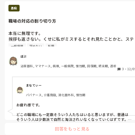
きだと思います。
愚痴
職場の対応の割り切り方
本当に無理です。

挨拶も返さない。くせに私がミスするとそれ見たことかと、ステ
ーションで大声で叱る、周りに私悪いこと言ってますか？と同意
一般病棟
辞めたい
転職
を得てまわる。

仕事中に私語しか話さない、仲良しこよしで仕事してて、円滑に
ぼぶ
回ってるならあなた方だけですれば？

泌尿器科, ママナース, 病棟, 一般病院, 慢性期, 回復期, 終末期, 透析
仕事しに来てるんだから、相談報告が先ですよね。

3
・
12/0
しなきゃいけないチェックすらも省くんですか。

インシデント繰り返してますけど、どう思いますか？

1人ならまだいいけどそんな人が大勢。

まなてぃー
私語が悪い訳ではないと思うけど、朝のクソ忙しい時間帯にしま
パパナース, 介護施設, 消化器外科, 慢性期
すか？それを。

上に話したところで変わってないんだったらそれまでの職場なの
お疲れ様です。

かな。

私が折れて、ペコペコして、間違ったことに巻かれればいいのか
どこの職場にも一定数そういう人たちはいると思いますが、普通は
な。

そういう人は少数派で自然と淘汰されいなくなっていくはずです。

が、そういう人が多数派なのであれば、

回答をもっと見る
個人的には、

意見してもまたそれに対抗するかのようにワーッと言われるし、
その職場で我慢して毎日毎日精神を擦り切らせていやい働くより