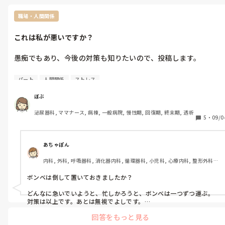
それの返しが面倒くさいし、理解不能。

も、ぱぱっと職場を変えて１から関係性を構築したほうが楽だと思
合ってないならそれまでで、辞めたらいいけど、お金とかの条件
います。

職場・人間関係
が良い。それで割り切りたいけど、割り切れなくなってきた。

「給料面がいいからやめたくない」ということは、「嫌な気持ちを
これは私が悪いですか？
お金に変えている」わけなので、嫌な気持ちが多くなれば私生活に
愚痴です。4年目転職1つめ、子持ち、パートです。

までその嫌な気持ちが侵食してきて来ると思うので私だったら転職
割り切るしかないですかね。
しちゃいます。
愚痴でもあり、今後の対策も知りたいので、投稿します。

勤め先が透析病院のため、朝の時間は透析出しでバタバタです。
パート
人間関係
ストレス
かつ、医師と処置を回らねばならない、透析に行くまでに患者さ
んの身体的処置(褥瘡のケア、陰部洗浄、口腔ケアなど)をしま
ぼぶ
す。

泌尿器科, ママナース, 病棟, 一般病院, 慢性期, 回復期, 終末期, 透析
私はパートのため、やれることはやろうと、処置の多い患者さん
5
・
09/0
から回ることが多いです。

その忙しい時間にも関わらず、廊下ではナース同士の雑談が行わ
れています。その横を汗だくで通る自分や自分のようなパート勤
あちゃぽん
務の同僚、、、。

内科, 外科, 呼吸器科, 消化器内科, 循環器科, 小児科, 心療内科, 整形外科, 
またある日、同室の患者さんで、酸素ボンベを使う方が2人居ま
産科・婦人科, 耳鼻咽喉科, 皮膚科, 泌尿器科, リハビリ科, 総合診療科, 救
した。

急科, 超急性期, ICU, CCU, HCU, その他の科, ママナース, 外来, 神経内科, 
ボンベは倒して置いておきましたか？

私は『同室に行くし、２つ持って行った方が効率がよいな』、と
脳神経外科, NICU, 消化器外科, 一般病院, 慢性期, 回復期, 終末期, オペ室, 
透析, 検診・健診
思い二つの酸素ボンベとボンベケースを持って部屋に行きまし
どんなに急いでいようと、忙しかろうと、ボンベは一つずつ運ぶ。
た。

対策は以上です。あとは無視でよしです。

その時部屋にはAさんがおりました。

回答をもっと見る
そんなことで、そういう態度は無視でよし！

4人室の2・4ベットに酸素ボンベが必要だったので、とりあえず