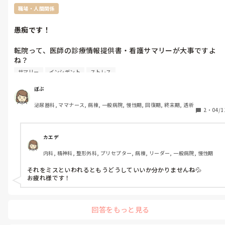
職場・人間関係
愚痴です！
転院って、医師の診療情報提供書・看護サマリーが大事ですよ
ね？

そこに書いていない情報をどうやって探せと？患者からもアナム
サマリー
インシデント
ストレス
ネきっちり取ったし、お薬手帳もコピーした。

入院2日後に足りない薬がありますと、患者から言われた。入院
ぼぶ
をとった私の責任でインシデントだ。

泌尿器科, ママナース, 病棟, 一般病院, 慢性期, 回復期, 終末期, 透析
はぁ？でしかない。医師が情報を書かなかった。ただそれだけで
2
・
04/1
すよね？

情報を取れるだけとった上でのミスはなんかもう…てかミスとも
言いたくない😂
カエデ
内科, 精神科, 整形外科, プリセプター, 病棟, リーダー, 一般病院, 慢性期
それをミスといわれるともうどうしていいか分かりませんね💦

お疲れ様です！
回答をもっと見る