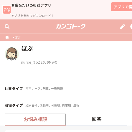
看護師
だけの相談アプリ
アプリで
アプリを無料でダウンロード！
ぼぶ
ぼぶ
nurse_9oZz0J9MwQ
仕事タイプ
ママナース, 病棟, 一般病院
職場タイプ
泌尿器科, 慢性期, 回復期, 終末期, 透析
お悩み相談
回答