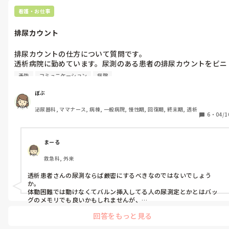
看護・お仕事
排尿カウント
排尿カウントの仕方について質問です。

透析病院に勤めています。尿測のある患者の排尿カウントをビニ
ール製の排尿バックに入れてカウントをしています。

予防
コミュニケーション
病院
破棄するときに私は排尿バックに書いてあるメモリを読んでそれ
を記録して破棄していました。

ぼぶ
ですが、それを知った先輩に「なぜメスシリンダーや、カウント
泌尿器科, ママナース, 病棟, 一般病院, 慢性期, 回復期, 終末期, 透析
カップ(メモリのついたカップ)に移さずに破棄をしているのか？
6
・
04/1
正しい測定方法ではないでしょ？」と言われました。

正直排尿バックに書いてあるメモリと、カップのメモリの差に
10mlの誤差はありました。

まーる
ですがそこまですることなのか？カップを汚して？洗う手間を増
救急科, 外来
やしてまで？汚染のリスクをかぶってまで？と疑問になりまし
た。

透析患者さんの尿測ならば厳密にするべきなのではないでしょう
他の方の意見、または病院毎の考えを聞きたくなり質問しまし
か。

た。
体動困難では動けなくてバルン挿入してる人の尿測定とかとはバッ
グのメモリでも良いかもしれませんが、

心不全患者さんや透析患者さんのインアウトの計算は厳密にすべき
回答をもっと見る
だと思います。

手間や汚染のリスクは業務都合で、患者さんの管理が優先されるべ