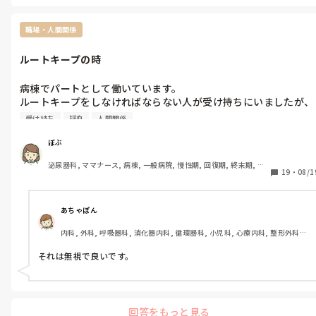
私自身も、自分が精神的におかしくなる前にと退職しました。

しれません。

管理職に話しましたが人手不足理由に何も変わりませんでした。

アドバイスをぜひお願いします…。
職場・人間関係
託児所の関係もあるので、迷われるかと思いますが 自分自身が鬱に
なったり眠れなくなるほど悩まれているならば転職をオススメしま
ルートキープの時
す。

私も転職した先が人間関係が良かったので、以前より仕事が楽しい
病棟でパートとして働いています。

と思えました。

ルートキープをしなければならない人が受け持ちにいましたが、
仕事はまた1から覚え直しになりましたが、

別の看護師がルートキープしてくれるとのことで、他の仕事をし
子供の為にも自分が精神的にも体力的にも、まいるわけにはいかな
受け持ち
採血
人間関係
ていました。

かったので、結果良かったと思っています。
10分おきくらいにその患者のところへ訪室して、血管を探すなど
ぼぶ
していましたが、なかなか見つからず、3〜4人ほど看護師でルー
泌尿器科, ママナース, 病棟, 一般病院, 慢性期, 回復期, 終末期, 透
トキープしていました。私も受け持ちに、オペ出しなどがあり、
19
・
08/1
析
その場からしばらく抜けていました。

その後訪室すると、ルートキープできており、その場にいた看護
師から「受け持ちならずっといなきゃ、反感買うでしょ」と言わ
あちゃぽん
れました。

内科, 外科, 呼吸器科, 消化器内科, 循環器科, 小児科, 心療内科, 整形外科, 
私は別の仕事もしていたし、抜けることをその都度伝えていたは
産科・婦人科, 耳鼻咽喉科, 皮膚科, 泌尿器科, リハビリ科, 総合診療科, 救
ずですが、1人の患者のところにルートキープするために、3〜4
急科, 超急性期, ICU, CCU, HCU, その他の科, ママナース, 外来, 神経内科, 
それは無視で良いです。
人の看護師は必要ですか？突っ立ってるだけなら別の仕事してて
脳神経外科, NICU, 消化器外科, 一般病院, 慢性期, 回復期, 終末期, オペ室, 
透析, 検診・健診
よいのでは？と思いましたが、私の対応は本来ならどのようにし
たらよかったのでしょうか？

回答をもっと見る
長く読みづらいとは思いますが、助言よろしくお願いします。