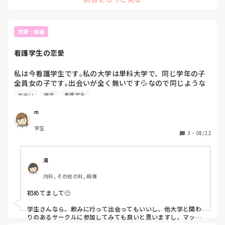
恋愛・結婚
看護学生の恋愛
私は今看護学生です｡私の大学は単科大学で、同じ学年の子
全員女の子です｡出会いが全く無いです💦なので同じような
環境で学んで来られた方がもしもいらっしゃいましたら、出
出会い
彼氏
看護学生
会いについてや彼氏さんの大学や何学科だったのか、職業に
ついてなどのお話を聞かせて頂けたら嬉しいです🙇‍⤵︎追加で
m
マッチングアプリは危ないので基本的に使いたくないと思っ
学生
ている子が私の周りには多いのでそれに関しても何かご助言
3
・
08/22
などがありましたら教えて欲しいです
湯
内科, その他の科, 病棟
初めてまして🙂

学生さんなら、飲みに行って出会ってもいいし、他大学と関わ
りのあるサークルに参加してみても良いと思いますし、マッチ
ングアプリでもいい気がします。
