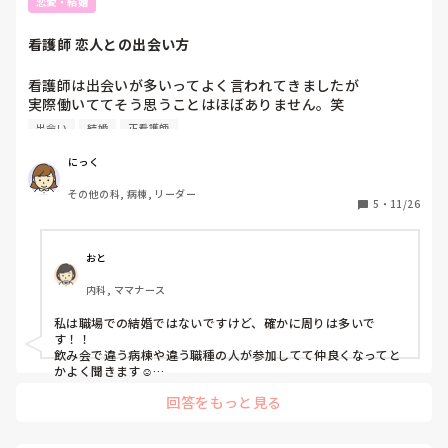
恋愛・結婚
看護師 恋人との出会い方
看護師は出会いが多いってよく言われてきましたが

実際働いててそう思うことはほぼありません。笑

出会い
結婚
正看護師
看護師になってから付き合ったり結婚された方

どうやって出会いましたか？

にっく
私や私の周りの人は学生時代から付き合ってての結構が

その他の科, 病棟, リーダー
多くてどうやって出会ったらいいかと友人に相談されたので

5
・
11/26
教えてほしいです。
おと
内科, ママナース
私は職場での結婚ではないですけど、確かに周りは多いで
す！！

飲み会で違う病棟や違う職種の人が参加してて仲良くなってと
かよく聞きます☺️

プリセプターで仲良くなって付き合って、結婚までしてる方も
回答をもっと見る
いましたよ！