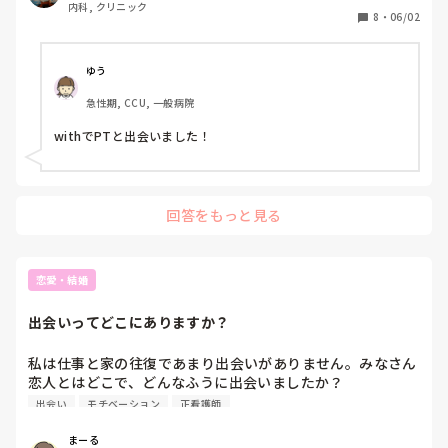
内科, クリニック
8
・
06/02
ゆう
急性期, CCU, 一般病院
withでPTと出会いました！
回答をもっと見る
恋愛・結婚
出会いってどこにありますか？
私は仕事と家の往復であまり出会いがありません。みなさん
恋人とはどこで、どんなふうに出会いましたか？

是非教えて欲しいです。
出会い
モチベーション
正看護師
まーる