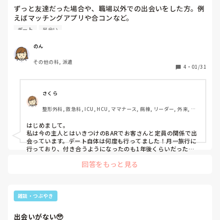
ずっと友達だった場合や、職場以外での出会いをした方。例
えばマッチングアプリや合コンなど。

デート
出会い
出会ってから何度目のデートで告白した、もしくはされまし
たか。
のん
その他の科, 派遣
4
・
01/31
さくら
整形外科, 救急科, ICU, HCU, ママナース, 病棟, リーダー, 外来, 脳
神経外科, 一般病院, 慢性期, 回復期
はじめまして。

私は今の主人とはいきつけのBARでお客さんと定員の関係で出
会っています。デート自体は何度も行ってました！月一旅行に
行っており、付き合うようになったのも1年後くらいだったと
思います。
回答をもっと見る
雑談・つぶやき
出会いがない🥹