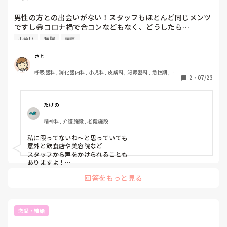
男性の方との出会いがない！スタッフもほとんど同じメンツ
ですし😅コロナ禍で合コンなどもなく、どうしたら…

出会い
病院
病棟
さと
呼吸器科, 消化器内科, 小児科, 皮膚科, 泌尿器科, 急性期, プ
2
・
07/23
リセプター, 病棟
たけの
精神科, 介護施設, 老健施設
私に限ってないわ～と思っていても

意外と飲食店や美容院など

スタッフから声をかけられることも

ありますよ！

希望はあります！笑
回答をもっと見る
恋愛・結婚