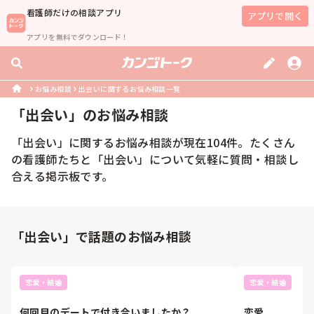
看護師
だけの相談アプリ
アプリで開く
アプリを無料でダウンロード！
お悩み相談
出会いに関するお悩み相談一覧
「
出会い
」のお悩み相談
「
出会い
」に関するお悩み相談が現在
104
件。たくさん
の
看護師
たちと「
出会い
」について気軽に質問・相談し
合える掲示板です。
「出会い」で話題のお悩み相談
恋愛・結婚
恋愛・結婚
何回目のデートで付き合いましたか？
恋愛