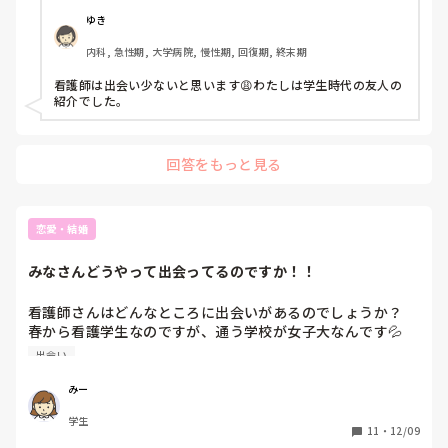
ゆき
内科, 急性期, 大学病院, 慢性期, 回復期, 終末期
看護師は出会い少ないと思います😩わたしは学生時代の友人の
紹介でした。
回答をもっと見る
恋愛・結婚
みなさんどうやって出会ってるのですか！！
看護師さんはどんなところに出会いがあるのでしょうか？

春から看護学生なのですが、通う学校が女子大なんです‪‪💦

入りたいサークルもないので入らない予定です。

出会い
アルバイトも、高校1年生から始めてずっと同じ職場なので
出会いもなさそうです。

みー
どうすれば...
学生
11
・
12/09