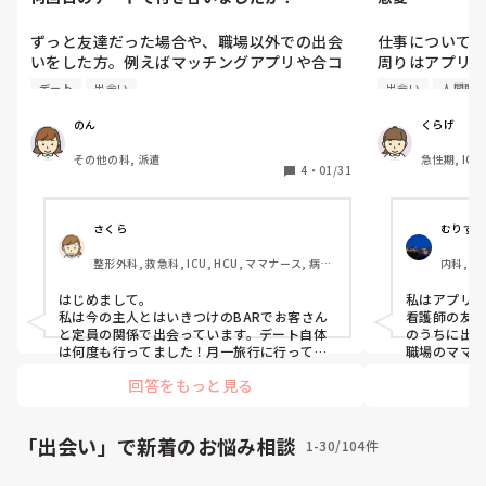
ずっと友達だった場合や、職場以外での出会
仕事について出
いをした方。例えばマッチングアプリや合コ
周りはアプリ
ンなど。

で、やっぱり
デート
出会い
出会い
人間関
いが多いので
出会ってから何度目のデートで告白した、も
のん
くらげ
しくはされましたか。
その他の科, 派遣
急性期, IC
4
・
01/31
さくら
むりすぎ
整形外科, 救急科, ICU, HCU, ママナース, 病
内科, 消
棟, リーダー, 外来, 脳神経外科, 一般病院, 慢性
科, リハ
期, 回復期
棟, 外来
はじめまして。

私はアプリでの
診
私は今の主人とはいきつけのBARでお客さん
看護師の友
と定員の関係で出会っています。デート自体
のうちに出会
は何度も行ってました！月一旅行に行ってお
職場のママ
り、付き合うようになったのも1年後くらいだ
んにしていた
回答をもっと見る
ったと思います。
ERで近くの
も今はもう
うかね😭
「出会い」で新着のお悩み相談
1-30/104件