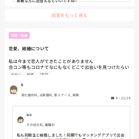
素敵な方に出会えるといいですね✨
回答をもっと見る
恋愛・結婚
恋愛、結婚について
私は今まで恋人ができたことがありません

合コン等もコロナでなにもなくどこで出会いを見つけたらい
いのかわかりません…

出会い
結婚
2年目
いつか結婚したいなって思ってはいるのですが看護師さんで
結婚されている方はどこで出会われているのでしょうか？

R
また、マッチングアプリはどう思いますか？
消化器内科, 泌尿器科, 新人ナース, 病棟
4
・
12/19
kiii
その他の科, 離職中
私も同級生と結婚しました！同期でもマッチングアプリで出会