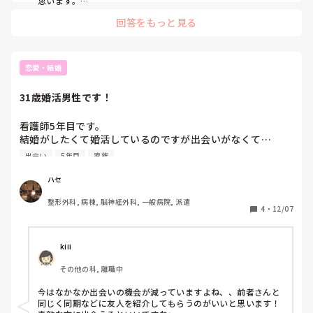
思います。

金銭感覚は別かも。

回答をもっと見る
中卒でヤンキー家庭からの出出身とかでなければ、そうそう常
識や価値観変わらないと思います。

あとは愛し合っていればお互いが相手を思いやっていけると思
恋愛・結婚
いますよ。
31歳婚活男性です！
看護師5年目です。

結婚がしたくて婚活しているのですが出会いがなくて…

5ヶ月お付き合いしている人がいません。前の人とは1年付き
出会い
5年目
家族
合い結婚するつもりでしたが色々あってダメになりました。

ハセ
それ以降に女性と知り合う機会があったのですが家族大好き
整形外科, 病棟, 脳神経外科, 一般病院, 派遣
女性(ずっと家族の話)やトーク丸投げ女性等なかなか良い方
4
・
12/07
に出会えません。

医療従事者以外の方と結婚したいのですがどう出会っていけ
kiii
ば良いか迷い中です。

その他の科, 離職中
アドバイス頂けると嬉しいです。
今はなかなか出会いの機会が減っていますよね、、前者さんと
同じく同期などに友人を紹介してもらうのがいいと思います！