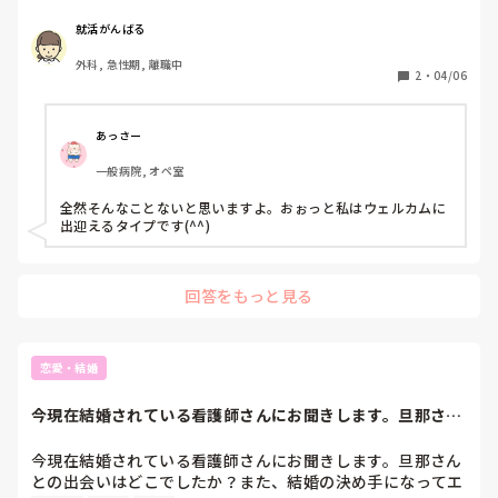
が新人看護師はやりずらく感じられるのかみなさんのご意見
聞きたいですm(._.)m
就活がんばる
外科, 急性期, 離職中
2
・
04/06
あっさー
一般病院, オペ室
全然そんなことないと思いますよ。おぉっと私はウェルカムに
出迎えるタイプです(^^)
回答をもっと見る
恋愛・結婚
今現在結婚されている看護師さんにお聞きします。旦那さん
との出会いはどこ...
今現在結婚されている看護師さんにお聞きします。旦那さん
との出会いはどこでしたか？また、結婚の決め手になってエ