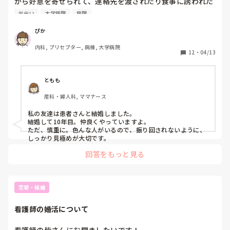
から好意を寄せられて、連絡先を渡されたり食事に誘われた
場合どうしていますか？今までは断っていたのですが、新た
出会い
大学病院
病院
な出会いもなく行ってもいいかなと思う人だったので。
ぴか
内科, プリセプター, 病棟, 大学病院
12
・
04/13
ともも
産科・婦人科, ママナース
私の友達は患者さんと結婚しました。

結婚して10年目。仲良くやっていますよ。

ただ、慎重に。色んな人がいるので、振り回されないように、
しっかり見極めが大切です。
回答をもっと見る
恋愛・結婚
看護師の婚活について
看護師の皆さんにお聞きしたいです！
