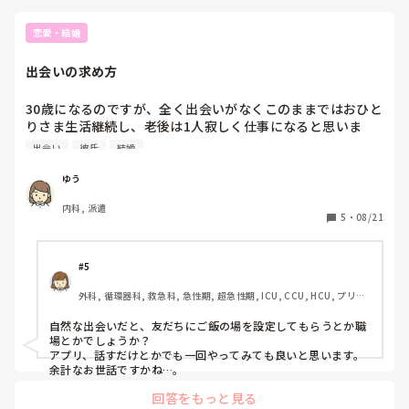
恋愛・結婚
出会いの求め方
30歳になるのですが、全く出会いがなくこのままではおひと
りさま生活継続し、老後は1人寂しく仕事になると思いま
す。

出会い
彼氏
結婚
自分から出会いを求めてばいいのですが、アプリには抵抗が
ありできません。

ゆう
自然な出会い方でおすすめなスポットなどあれば教えてくだ
内科, 派遣
さい
5
・
08/21
#5
外科, 循環器科, 救急科, 急性期, 超急性期, ICU, CCU, HCU, プリセ
プター, 病棟, リーダー, 大学病院
自然な出会いだと、友だちにご飯の場を設定してもらうとか職
場とかでしょうか？

アプリ、話すだけとかでも一回やってみても良いと思います。
余計なお世話ですかね…。
回答をもっと見る