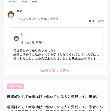
ピソードなどあれば是非教えて頂きたいです！
出会い
旦那
結婚
ぴか
内科, プリセプター, 病棟, 大学病院
4
・
04/13
kiii
その他の科, 離職中
私は飲み会で知り合いました！

結婚の決め手は私のすべてを受け入れてくれてとても大切にし
てくれたこと、この人以上の人はいないと思えたからです！
回答をもっと見る
恋愛・結婚
看護師として大学病院で働いている人に質問です。患者さん
から好意を寄せら...
看護師として大学病院で働いている人に質問です。患者さん