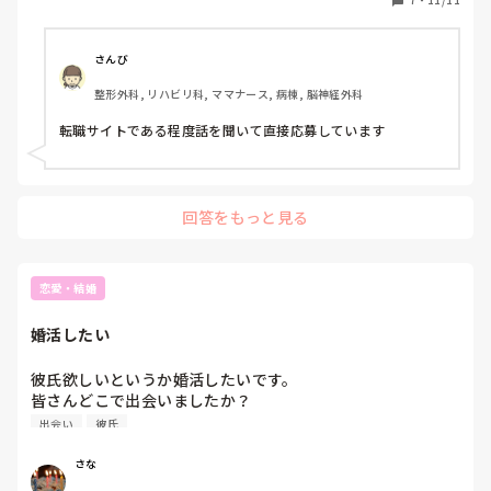
さんび
整形外科, リハビリ科, ママナース, 病棟, 脳神経外科
転職サイトである程度話を聞いて直接応募しています
回答をもっと見る
恋愛・結婚
婚活したい
彼氏欲しいというか婚活したいです。

皆さんどこで出会いましたか？

マッチングアプリとかでオススメありますか？
出会い
彼氏
さな