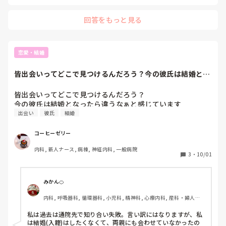
もう一度言わないでとお願いしようとは思いますが、それで
言うのをやめてくれる方々でもない気がします。「性格が合
回答をもっと見る
わずもう会わないことにしました」など言う方が良いでしょ
恋愛・結婚
皆出会いってどこで見つけるんだろう？今の彼氏は結婚とな
ったら違うなぁと...
皆出会いってどこで見つけるんだろう？

今の彼氏は結婚となったら違うなぁと感じています
出会い
彼氏
結婚
コーヒーゼリー
内科, 新人ナース, 病棟, 神経内科, 一般病院
3
・
10/01
みかん🍊
内科, 呼吸器科, 循環器科, 小児科, 精神科, 心療内科, 産科・婦人科, 
リハビリ科, 急性期, プリセプター, 病棟, 老健施設, 保健師, リーダ
ー, 一般病院, 大学病院, 慢性期, 保育園・学校, 検診・健診
私は過去は通院先で知り合い失敗。言い訳にはなりますが、私
は結婚(入籍)はしたくなくて、両親にも会わせていなかったの