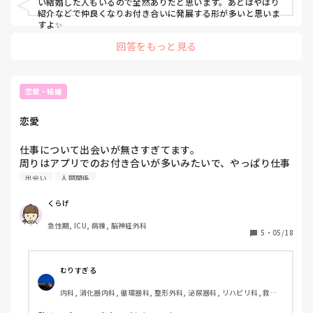
い結婚した人もいるので全然ありだと思います。あとはやはり
紹介などで仲良くなりお付き合いに発展する形が多いと思いま
すよ✨
回答をもっと見る
恋愛・結婚
恋愛
仕事について出会いが無さすぎてます。

周りはアプリでのお付き合いが多いみたいで、やっぱり仕事
をしだすとアプリでの出会いが多いのでしょうか。
出会い
人間関係
くらげ
急性期, ICU, 病棟, 脳神経外科
5
・
05/18
むりすぎる
内科, 消化器内科, 循環器科, 整形外科, 泌尿器科, リハビリ科, 救急
科, 急性期, その他の科, 病棟, 外来, 神経内科, 一般病院, 回復期, 検
診・健診