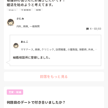
婚活を始めようと考えてます。

みなさんはどのようにして出会いましたか？

出会い
正看護師
病院
また、婚活の注意点など教えて頂きたいです。
さとみ
内科, 病棟, 一般病院
4
・
03/03
あんこ
ママナース, 病棟, クリニック, 訪問看護, 介護施設, 保健師, 外来, 一
般病院
結婚相談所に登録しました。
回答をもっと見る
恋愛・結婚
何回目のデートで付き合いましたか？