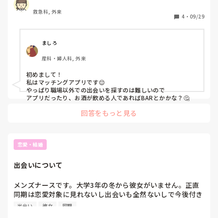
救急科, 外来
4
・
09/29
ましろ
産科・婦人科, 外来
初めまして！

私はマッチングアプリです😌

やっぱり職場以外での出会いを探すのは難しいので

アプリだったり、お酒が飲める人であればBARとかかな？🤔
回答をもっと見る
恋愛・結婚
出会いについて
メンズナースです。大学3年の冬から彼女がいません。正直
同期は恋愛対象に見れないし出会いも全然ないしで今後付き
合える気がしません。皆さんどのようにして出会いを確保さ
出会い
彼女
同期
れていますか？