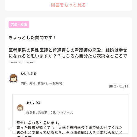
回答をもっと見る
どれをとっても、危険はあるかと思います🥲

それも経験だと思います！

私は学生時代、他大学と交流のあるサークルに参加していまし
た。そこから広がる輪がたくさんありましたよ😺

恋愛・結婚
せっかくの学生時代思いっきり楽しんでください😽
ちょっとした質問です！
医者家系の男性医師と普通育ちの看護師の恋愛、結婚は幸せ
になれると思いますか？？もちろん自分たち次第なところで
はありますが、社会人からの出会いだとするとどうですか
出会い
結婚
ね…？？
わけわかめ
内科, 外科, 救急科, 一般病院
2
・
01/11
あやこDX
救急科, 急性期, ICU, ママナース
幸せになれると思います。

育った環境が違くても、大学？専門学校？まで通わせてくれた
親のもとで育っているなら、そう価値観は大きく変わらないと