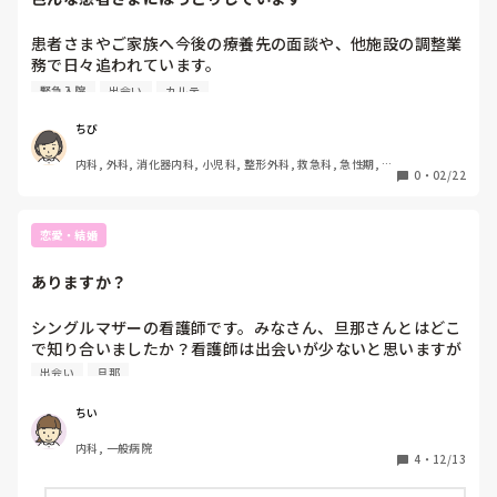
患者さまやご家族へ今後の療養先の面談や、他施設の調整業
務で日々追われています。

面談中、医師や看護師さんへ言えなかった思いをお聞きする
緊急入院
出会い
カルテ
こともあり、関係者へ返し情報共有しています。

立ち上ってご挨拶をして下さった時に、ズボンがずれてリハ
ちび
ビリパンツが丸出しになって大笑いしたり、緊急入院で不安
内科, 外科, 消化器内科, 小児科, 整形外科, 救急科, 急性期, 訪
いっぱいの中、最後はお互い冗談を言いながら笑い泣きした
0
・
02/22
問看護, 神経内科, 脳神経外科, 大学病院, 終末期
り、面談を終えて退室する時に、もう帰るんか？まだおっ
て、また来て～と後ろ髪を引かれたり、患者さま方々のお人
柄にほっこりしています。

恋愛・結婚
カルテもその人となりを出すような記載をするので、医師も
看護師さんもカルテをしっかり読んで下さっています。

ありますか？
面談を思い出しながら、ニヤニヤして残業していることが多
いですが、次はどんな患者さまとの出会いがあるかな？と、
シングルマザーの看護師です。みなさん、旦那さんとはどこ
楽しみにしている自分がいます。

で知り合いましたか？看護師は出会いが少ないと思いますが
一期一会を大事にしたいですね。
どうですか？
出会い
旦那
ちい
内科, 一般病院
4
・
12/13