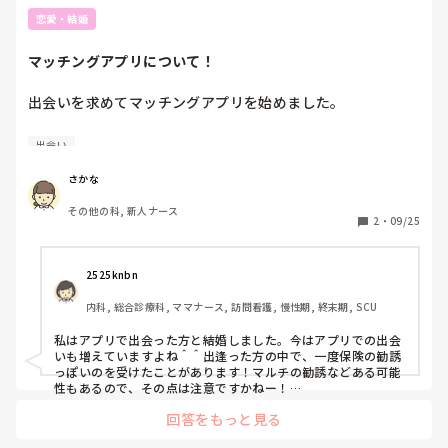
恋愛・結婚
マッチングアプリについて！
出会いを求めてマッチングアプリを始めました。

成功談や注意点などあったら、教えてください🙇‍♀️

出会い
さかな
その他の科, 新人ナース
2
・
09/25
2525knbn
内科, 総合診療科, ママナース, 訪問看護, 慢性期, 終末期, SCU
私はアプリで出会った方と結婚しました。今はアプリでの出会
いも増えていますよね＾＾出逢った方の中で、一度保険の勧誘
っぽいのを受けたことがあります！マルチの勧誘などある可能
性もあるので、その点は注意ですかねー！

でも、その1人以外は怪しい人？はおらず。いい方たちでし
回答をもっと見る
た！