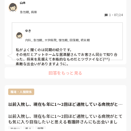
山本
急性期, 病棟
1
・
07/24
ゆき
内科, 急性期, 大学病院, 慢性期, 回復期, 終末期
私がよく聞くのは同期の紹介です。

その他だとアットホームな居酒屋さんでお客さん同士で知り合
った、将来を見据えて本格的なものだとツヴァイなど(^^)

素敵な出会いがありますように。
回答をもっと見る
職場・人間関係
以前入院し、現在も年に1〜2回ほど通院している病院がとて
も気に入り目指...
以前入院し、現在も年に1〜2回ほど通院している病院がとて
も気に入り目指したいと思える看護師さんにも出会いまし
た！その病院への就職を現在考えていますが、患者だった人
出会い
新人
病院