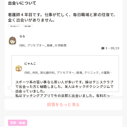
出会いについて
看護師４年目です。仕事が忙しく、毎日職場と家の往復で、
全く出会いがありません。

周りの友達はほぼ結婚しており、子供がいる子もいます。結
出会い
結婚
婚していなくてもパートナーがいる友達がほとんどで焦って
います💦

らら
マッチングアプリはちょっと怖いな…と思っているのでそれ
内科, プリセプター, 病棟, 大学病院
8
・
09/29
にゃんこ
内科, 外科, 消化器内科, プリセプター, 病棟, クリニック, 介護施設, 
老健施設, リーダー, 消化器外科, 一般病院, 慢性期, 回復期, 終末期, 
検診・健診, 派遣
スポーツ系の習い事なら若い人が多いです。妹はテニスクラブ
で出会った方と結婚しました。友人はキックボクシングジムで
出会っていました。

私はマッチングアプリで今の旦那と出会いました。有料だった
り本人確認が必要なアプリだと安全ですよ。
回答をもっと見る
恋愛・結婚