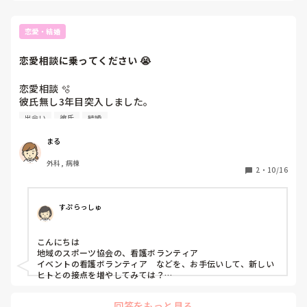
恋愛・結婚
恋愛相談に乗ってください 😭 
恋愛相談 🫧 

彼氏無し3年目突入しました。 

来年30を迎えるので結婚を考えます。 

出会い
彼氏
結婚
アプリをやってみたけど変な人しかおらず、今は諦めて結婚
相談所へ入会しましたがアプリと変わらない仕様で

まる
途方に暮れています。 

外科, 病棟
友達からの紹介は難しいです💦 

2
・
10/16
職場にもいい人はいません。

趣味もサークルなどがあるようなものではないので壊滅的で
す、、。 

すぷらっしゅ
出会い方やこうしたらいいなどアドバイスあればお願いしま
こんにちは

地域のスポーツ協会の、看護ボランティア

イベントの看護ボランティア　などを、お手伝いして、新しい
ヒトとの接点を増やしてみては？

行動なくして、出会いなし　ですよ！
回答をもっと見る