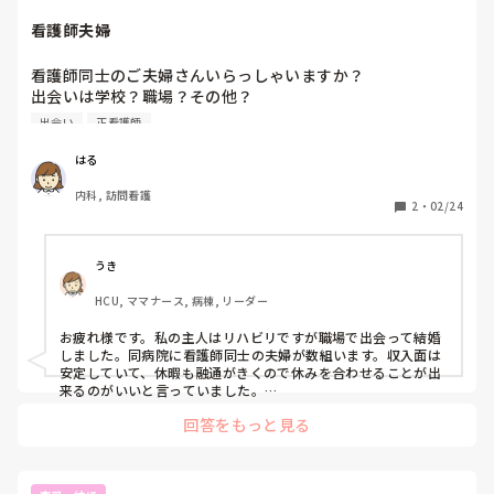
看護師夫婦
看護師同士のご夫婦さんいらっしゃいますか？

出会いは学校？職場？その他？

看護師同士で良かったなぁーと思うこともあれば教えて下さ
出会い
正看護師
い！
はる
内科, 訪問看護
2
・
02/24
うき
HCU, ママナース, 病棟, リーダー
お疲れ様です。私の主人はリハビリですが職場で出会って結婚
しました。同病院に看護師同士の夫婦が数組います。収入面は
安定していて、休暇も融通がきくので休みを合わせることが出
来るのがいいと言っていました。

ただ、家に帰っても仕事の話しで疲れるとか、子どもがいると
回答をもっと見る
夜勤が組みにくいから時短終了後の勤続を悩んでいるとか、職
場で会った時気まずいとか、色々思うことはあるようです。