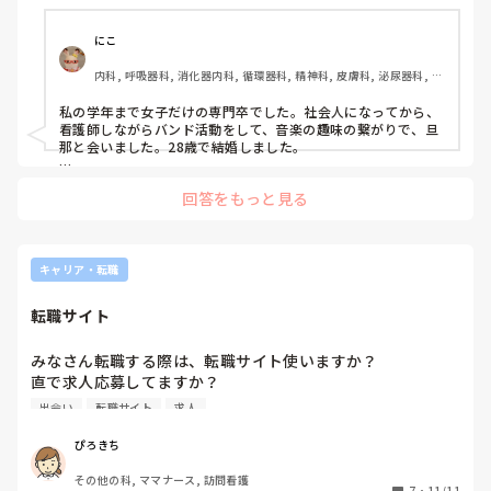
にこ
内科, 呼吸器科, 消化器内科, 循環器科, 精神科, 皮膚科, 泌尿器科, 消
化器外科, オペ室
私の学年まで女子だけの専門卒でした。社会人になってから、
看護師しながらバンド活動をして、音楽の趣味の繋がりで、旦
那と会いました。28歳で結婚しました。

バイトや大学以外の場所を探すのも手かもしれませんね。
回答をもっと見る
キャリア・転職
転職サイト
みなさん転職する際は、転職サイト使いますか？

直で求人応募してますか？

たくさん転職サイトあって、そこそこの情報があるのかなっ
出会い
転職サイト
求人
て思いはするんですが、一度登録すると、しつこいくらい連
絡が来るので、その対応に正直疲れてしまって😓本当に親身
ぴろきち
になってくれる人に出会いたいです
その他の科, ママナース, 訪問看護
7
・
11/11