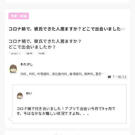
恋愛・結婚
コロナ禍で、彼氏できた人居ますか？どこで出会いました
か？2年前に彼氏と...
コロナ禍で、彼氏できた人居ますか？

どこで出会いましたか？

2年前に彼氏と別れてから、全く全然好きな人すら作ろうと
出会い
彼氏
訪看
してませんでした。。

参考にしたいのでよろしくお願いします。
わたがし
内科, 外科, 呼吸器科, 消化器内科, 循環器科, 精神科, 整形外
7
・
08/21
科, 耳鼻咽喉科, 皮膚科, 泌尿器科, リハビリ科, 訪問看護, 神
経内科, 脳神経外科, 慢性期, 回復期, 終末期
めい
コロナ禍で付き合いました！アプリで出会い今月で9ヶ月で
す。今はなかなか難しい状況ですよね、、、