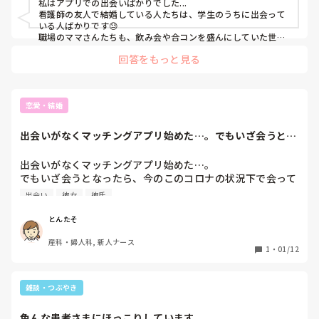
私はアプリでの出会いばかりでした...

看護師の友人で結婚している人たちは、学生のうちに出会って
いる人ばかりです😓

職場のママさんたちも、飲み会や合コンを盛んにしていた世代
の方々が多いですね

回答をもっと見る
ERで近くの消防署のスタッフとの合コンとかも今はもうないで
すし、本当にどうしましょうかね😭
恋愛・結婚
出会いがなくマッチングアプリ始めた…。でもいざ会うとな
ったら、今のこの...
出会いがなくマッチングアプリ始めた…。

でもいざ会うとなったら、今のこのコロナの状況下で会って
もいいものかどうか迷う…。

出会い
彼女
彼氏
もし会ってコロナにでもなったら今の病院で働けない…とか
思って躊躇ってしまいます。

とんたそ
産科・婦人科, 新人ナース
皆さんはどうされているのでしょうか。教えてください。
1
・
01/12
雑談・つぶやき
色んな患者さまにほっこりしています