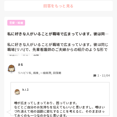
現にその主任は新人指導も個々に合わせてできてなかったので
回答をもっと見る
さっそく新人さんが休職してしまいましたね。
恋愛・結婚
私に好きな人がいることが職場で広まっています。彼は同じ
職場(リハ)で、...
私に好きな人がいることが職場で広まっています。彼は同じ
職場(リハ)で、先輩看護師のご夫婦からの紹介のような形で
出会いました。今は1回ごはんに行っただけで、彼が私を好
出会い
リハ
休憩
いてくれているかも分からないし、関係の進展もありませ
ん。完全に私の片思いです。

まる
職場での休憩中に恋愛の話になって、彼の名前を出されて動
リハビリ科, 病棟, 一般病院, 回復期
揺してしまったことで、3人程にバレてしまいました。その
2
・
11/04
場で口止めし「言わないよ」と言われましたが、ちょっとず
つ広まっていることが分かりました。同い年の子が「広まっ
てるよ」と教えてくれました。彼を紹介してくれた先輩看護
k.i.2
師も口が軽い方みたいです。気にかけて頂いたしと思ってご
はんに行くことなどお話ししていました。その方にも口止め
噂が広まってしまっており、困っています。

はしていましたが…。

などとご自分のお気持ちを伝えてもいいと思いますし、噂はい
私も彼もそういうことが職場で広まることが嫌なのですが、
づれ消えて他の話題に変化することを考えると、そのままほっ
これ以上広げないためにはどうしたら良いでしょうか？

ておくのも一つなのかなと思います。