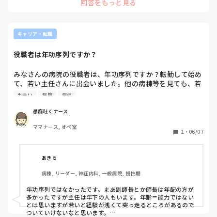
回答をもっと見る
キャリア・転職
役職者は年功序列ですか？
みなさんの病院の役職者は、年功序列ですか？転勤して始め
て、若い主任さんに出会いました。他の病棟等を見ても、若
い役職者が多くて、年功序列(噂ではコネや繋がりなどもあ
出会い
病院
病棟
るらしい)で頭が固い方がトップの場合も多くて…。

同じカリキュラムを終えていて、圧倒的に支持も多くて優れ
愚痴吐くナース
ていても、年齢順(その病院で長く務めている)だった前の病
ママナース, オペ室
院。

2
・
06/07
着いていきたいと思えたり、相談しやすい雰囲気があるトッ
プだと最高ですよね！
あきら
病棟, リーダー, 神経内科, 一般病院, 慢性期
年功序列ではなかったです。まあ副師長とか師長は年配の方が
多かったですが主任は年下の人もいます。年齢＝能力ではない
とは思いますが若いと経験が浅くて突っ走るところがあるので
ついていけないなと思います。
