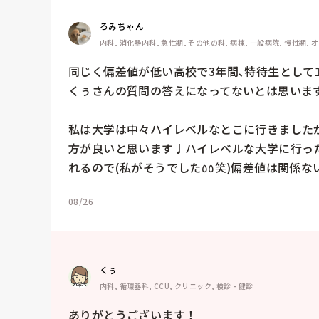
ろみちゃん
内科, 消化器内科, 急性期, その他の科, 病棟, 一般病院, 慢性期, 
同じく偏差値が低い高校で3年間､特待生として1
くぅさんの質問の答えになってないとは思います
私は大学は中々ハイレベルなとこに行きました
方が良いと思います♩ハイレベルな大学に行っ
れるので(私がそうでした٥٥笑)偏
08/26
くぅ
内科, 循環器科, CCU, クリニック, 検診・健診
ありがとうございます！
