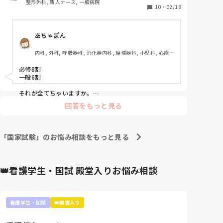
整形外科, 新人ナース, 一般病院
が、どうしても安心したいです。

10
・
02/18
①今後まだまだ自分の点数が下がることってあるので
しょうか。

あちゃぽん
今年は、必修で8割届かなかった方が結構いると
Twitterを見てて思いました。しかし、その人たちの
内科, 外科, 呼吸器科, 消化器内科, 循環器科, 小児科, 心療内
一般状況の点数を見てみると、200点超えている方が
科, 整形外科, 産科・婦人科, 耳鼻咽喉科, 皮膚科, 泌尿器科, 
少なくありませんでした。必修で不適切問題があって
リハビリ科, 総合診療科, 救急科, 超急性期, ICU, CCU, 
必修8割

8割に届いていなかった方も合格圏内に入ることがで
HCU, その他の科, ママナース, 外来, 神経内科, 脳神経外科, 
一般6割

NICU, 消化器外科, 一般病院, 慢性期, 回復期, 終末期, オペ
きてしまうと、当然ボーダーも上がると思います。そ
室, 透析, 検診・健診
のような場合私は最悪の結果になってしまうのでしょ
それが全てちゃいますか。

うか。厚生労働省のみ知り得ることなので、皆様に聞
回答をもっと見る
看護国試は選んで間違えたら一発アウトの問題は作られ
いてもしょうがないのですが、不安で不安で仕方があ
てないはずなんで、

りません。現在の平均点は195→194になっています。
それさえ無ければ合格してるでしょう。

様々な業者の方が予想ボーダーを発表しており、私は
①だとしても、もう確認できない。あと、Twitterはま
「国家試験」のお悩み相談をもっと見る
結構ギリギリで、不安で国試の後は遊べと言われて
じで無意味。

もう終わったことにあれこれ言っても時間は取り戻せま
も、心から喜んで遊べません。

せん。おわってるんです。冷たいと思われても、ここで
こんなわけのわからない文章ですみません。ですが、

あなたを安心させることはできないです。だとしたら、
👑看護学生・国試 殿堂入りお悩み相談
是非お返事をよろしくお願い致します。
神に祈るのみです。笑

まずは試験終わった自分を褒めてら最高の学生期間を存
分に楽しんでください。

国試は通過点でしかありませんし、スタートにたてたら
看護学生・国試
👑殿堂入り
もっと大変なことが待ち構えてますよ。

もし最悪な結果だとしてもまた勉強するのみです。