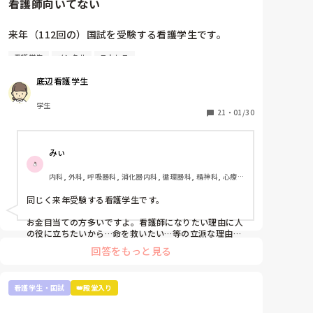
看護師向いてない
来年（112回の）国試を受験する看護学生です。

看護学生
メンタル
ストレス
看護師を目指した最初のきっかけが親から勧められた
ことで、正直看護師になりたくないです。看護師にな
底辺看護学生
る理由は、失礼ですがお金がもらえることと親が勧め
たからという理由しかない。進路希望調査、就職した
学生
くないって書きたかったですが、書けませんでした。

21
・
01/30
実習もつらくて。要領悪いので此間も実習中徹夜しま
みぃ
した。先生は睡眠時間が少ないのは知識がないからだ
と言われ、さらに自分の無能さを実感しました。

内科, 外科, 呼吸器科, 消化器内科, 循環器科, 精神科, 心療内
科, 整形外科, 産科・婦人科, 耳鼻咽喉科, 皮膚科, 泌尿器科, 
また、今こうやって音を上げていても、看護師になっ
リハビリ科, 救急科, 急性期, 超急性期, ICU, 新人ナース, 病
同じく来年受験する看護学生です。

てからの方が辛いし勉強量増えるなんて何回も聞きま
棟, 神経内科, 脳神経外科, 消化器外科, 一般病院, 慢性期, 回
復期, 終末期, オペ室, 透析
した。

お金目当ての方多いですよ。看護師になりたい理由に人
の役に立ちたいから…命を救いたい…等の立派な理由を
持ってる方は少数派だと思います。

本当に向いてません。もっと早く気づいておけばよか
回答をもっと見る
ったです。もっと前の段階で気づいていれば辞めれた
実習ですが、どこの学生も同じです。毎日徹夜。私なん
のかなって思うと悲しくて仕方ないです。

て奨学金がストップしないよう学年で10位以内とれる
就職してからもっと苦労するなんてお先真っ暗すぎて
看護学生・国試
👑殿堂入り
ようにしていますが、それでも実習の半分はオールして
辛すぎます。

ます。そんなもんです。

今、看護師として働いている方には本当に頭が上がり