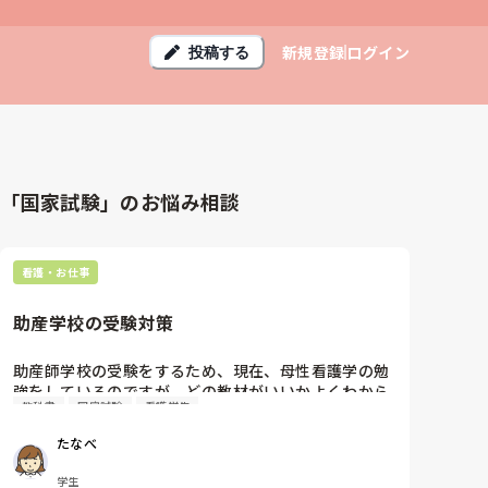
新規登録
ログイン
投稿する
「国家試験」のお悩み相談
看護・お仕事
助産学校の受験対策
助産師学校の受験をするため、現在、母性看護学の勉
強をしているのですが、どの教材がいいかよくわから
教科書
国家試験
看護学生
ないままです。現在、自分が持っているのはレビュー
ブックと病気がみえる　産科です。レビューブックを
たなべ
やっているのですが、この2冊で大丈夫なのかわから
ないです。1冊を完璧にしようと思っているので、多く
学生