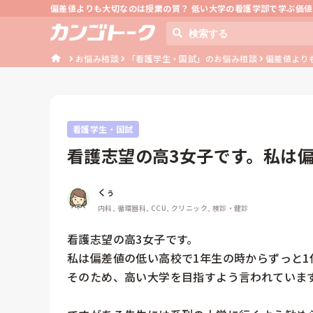
偏差値よりも大切なのは授業の質？ 低い大学の看護学部で学ぶ価
お悩み相談
「看護学生・国試」のお悩み相談
偏差値より
看護学生・国試
看護志望の高3女子です。私は
っと1位...
くぅ
内科, 循環器科, CCU, クリニック, 検診・健診
看護志望の高3女子です。

私は偏差値の低い高校で1年生の時からずっと1
そのため、高い大学を目指すよう言われています