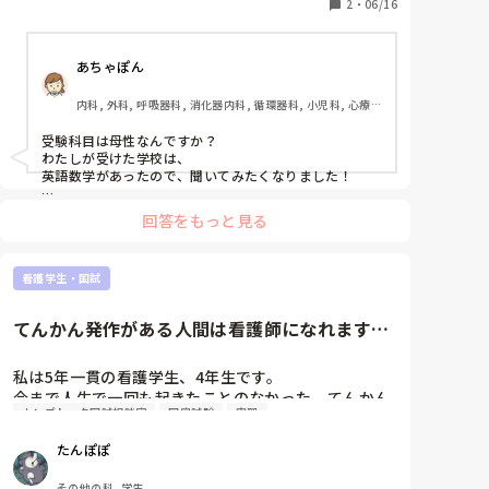
ても2冊でいいかなって思っているのですが、おすす
2
・
06/16
めあれば教えていただきたいです。

あちゃぽん
また、小論文の対策は何をしていたかもあわせてお聞
きしたいです。

内科, 外科, 呼吸器科, 消化器内科, 循環器科, 小児科, 心療内
科, 整形外科, 産科・婦人科, 耳鼻咽喉科, 皮膚科, 泌尿器科, 
リハビリ科, 総合診療科, 救急科, 超急性期, ICU, CCU, 
受験科目は母性なんですか？

HCU, その他の科, ママナース, 外来, 神経内科, 脳神経外科, 
わたしが受けた学校は、

NICU, 消化器外科, 一般病院, 慢性期, 回復期, 終末期, オペ
英語数学があったので、聞いてみたくなりました！

室, 透析, 検診・健診
小論文は文章の構成をおさらいしておけば大丈夫です
回答をもっと見る
か？
看護学生・国試
てんかん発作がある人間は看護師になれます
か？
私は5年一貫の看護学生、4年生です。

今まで人生で一回も起きたことのなかった、てんかん
カンゴトーク国試相談室
国家試験
実習
発作のようなものが1月〜6月の間、2回程起きまし
た。

たんぽぽ
どちらも朝の起床寸前に起きました。幸いどちらも身
内の医療者が居たため、大事には至ってません。

その他の科, 学生