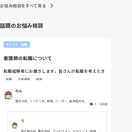
お悩み相談をすべて見る
私が行きたい病棟は回リハか循環器科です。

以上のことを担任に相談したのが8月下旬です。担任
話題のお悩み相談
からは、「内部も受けて外部も受ける前例なんてな
い。内部なら確実に受かるのに外部も受けるメリット
なんてあるの？」と言われ、「遠い目で見た時、総合
病院で保育施設もあり、子育てしやすく、家から30分
キャリア・転職
以内で手当も多いB病院は第1志望として考えていま
す。ただ、人気で倍率が高く小論文の試験もあって受
看護師の転職について
かる確率が低いため、滑り止めとして内部も受けたい
です。もしAが受かってBが落ちればAに行きます。B
が受かってAも受かったらBに行きます。」と伝えまし
転職経験者にお聞きします。皆さんが転職を考えたき
た。

っかけは何でしたか?
転職
正看護師
病棟
「受かったところを蹴って外部に行くなんて社会人と
のん
してどうかと思うけど。」と言われましたが、1年生
の頃からお伝えしていますし意志を曲げるつもりは毛
整形外科, リハビリ科, 病棟, リーダー, 脳神経外科, 
頭ありませんと伝えたところ、「じゃあ内部の試験も
2
・
1日前
回復期
受けてから考えようか」とお答え頂きました。

また、内部の試験は第1志望〜第3志望まで必ず書かな
う
ければいけなく、第1志望に行ける可能性はかなり低
消化器内科, 整形外科, プリセプター, ママナース, 病棟, 訪
いと毎年先輩から言われていました。
