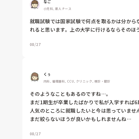
なご
小児科, 新人ナース
就職試験では国家試験で何点を取るかは分から
れると思います。上の大学に行けるならそのほ
08/27
くぅ
内科, 循環器科, CCU, クリニック, 検診・健診
そのようなこともあるのですね…。

まだ1期生が卒業したばかりで私が入学すれば6
人気のところに就職したいと今は思っていませ
まだ絞らないほうが良いかもしれませんね…
08/27