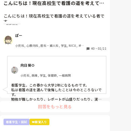
こんにちは！現在高校生で看護の道を考えてい
看護師になって勉強量が増えるというより、今学んでい
ません。

る者です看護学生や看護師の方...
るものが具体的になるだけなのでそこまで恐れなくて大
丈夫ですよ。それに、自分の知り合いですが3ヶ月だけ
こんにちは！現在高校生で看護の道を考えている者で
文章も纏まらない。最悪ですね。これでも、看護師を
病院で働き嫌になりやめて、今はクリニックの外来でゆ
す

目指すべきでしょうか。アドバイス頂きたいです。よ
っくりのんびり看護師やっている人もいます。お給料は
看護学生
看護学生や看護師の方に是非お聞きしたいのですが、
悪くありません。病棟で働いてた時とほぼ一緒です。夜
看護師になって後悔していたりやめとけばよかったと
勤もありませんし。

ぽー
思いますか？それとも、やっぱり頑張って良かったと
こういう道もありますよ。絶対病院で働かないと看護師
思われますか？

小児科, 心療内科, 産科・婦人科, 学生, NICU, オペ
の意味がないという訳では無いです。

色々と将来に不安が多く是非教えて頂きたいです！
40
・
02/21
室, 検診・健診
むしろ、実習で嫌な思いをもし実習先のせいでしたのな
ら、全国に何百何千と就職先があるので思い切って引っ
越すつもりで視野を広げ探すのも一つの手だと思いま
向日葵🌻
す。

小児科, 病棟, 学生, 保健師, 一般病院
私は看護師に向いてる人は、人の話を聞いて自分の中で
整理しアウトプットできる人だと思います。主様が向い
看護学生、この春から大学2年になるものです。

ているかは文面上では分かりません。少なくとも実習中
私は看護の道を選んで後悔したことは今のところないで
徹夜するくらい患者さんのこと、指導されたことを思い
す。

勉強しているのは強みだと思います。いいことです。

勉強が難しかったり、レポートが山盛りだったり、演習
や実習が大変だったりします。

回答をもっと見る
これくらいしか言えないです。お役に立てるかわかりま
でも、大学1年間勉強を投げ出したり、演習をさぼった
せんが…月並みなアドバイスですみません。
りしたことありません。

だって、将来、患者さんを少しでも元気で明るい気持ち
看護学生・国試
👑殿堂入り
にさせたいって思ってるから😌

患者さんの不安なことに寄り添って少しでも解決できた