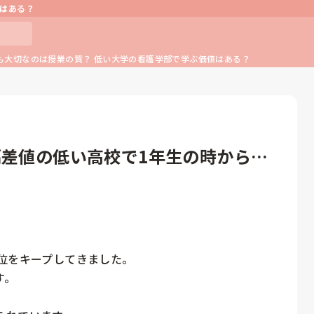
値はある？
も大切なのは授業の質？ 低い大学の看護学部で学ぶ価値はある？
偏差値の低い高校で1年生の時からず
位をキープしてきました。

。
