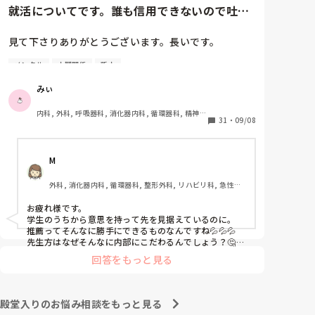
らなって思ってるから😌

就活についてです。誰も信用できないので吐き
私自身入院経験があり、患者の立場を経験していて、そ
出させて下さい。
の時出会った看護師さんのようになりたいって思って頑
張ってます。

見て下さりありがとうございます。長いです。

まだ1年しか看護のこと勉強していない人が言うのもな
んですが。

メンタル
人間関係
新人
①グループ系列の専門学校に行っています。

自分が看護に向いてる向いてないじゃなくて、看護に携
②絶対に内部の病院に行かなければいけない奨学金を
わりたいって思う気持ちがあれば大丈夫だと思います
みぃ
🙆‍♀️(たぶんですが…)

借りずに頑張って3年生になったところです。外部の
看護師の立場の意見はまた別の方が回答してくれるかな
受験を考えていることは1年生の時から担任･就職担当
内科, 外科, 呼吸器科, 消化器内科, 循環器科, 精神
と。私も現役看護師さんの意見知りたいです。
の事務に伝えていました。

31
・
09/08
科, 心療内科, 整形外科, 産科・婦人科, 耳鼻咽喉科, 
皮膚科, 泌尿器科, リハビリ科, 救急科, 急性期, 超急
③現在、内部(グループ系列)のA病院、外部のB病院を
性期, ICU, 新人ナース, 病棟, 神経内科, 脳神経外
志望しています。第1志望はB病院です。

科, 消化器外科, 一般病院, 慢性期, 回復期, 終末期, 
M
オペ室, 透析
①-③を前提として読んで頂きたいです。

外科, 消化器内科, 循環器科, 整形外科, リハビリ科, 急性期, 
病棟, 消化器外科
インターンシップに行ってから何処に就職したいのか
お疲れ様です。

決めたいという考えが私にあり、気になっている病院
学生のうちから意思を持って先を見据えているのに。

(B病院)のインターンシップに行けたのが8月中旬でし
推薦ってそんなに勝手にできるものなんですね💦💦💦

た。とてもいい所で、内部の病院がどれだけ古い考え
先生方はなぜそんなに内部にこだわるんでしょう？🤔😮‍💨

親御さんはなんて言ってますか？

方で人間関係が終わっているのかがわかりました。

回答をもっと見る
学校には話は通じない気がしますね💦

私ならB病院に落ちても、A病院では働きたく無いで
A病院は回リハ、慢性期病棟、療養病棟があります。

す。なのでどうにかしてA病院を落ちることを考えちゃ
B病院はケアミックスで総合病院なので病棟が多いで
うかも🤔💦

殿堂入りのお悩み相談をもっと見る
す。

それが可能なのか分かりませんが…💦