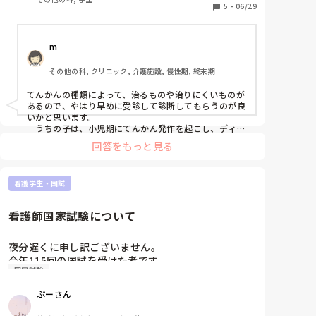
1回目は病院も受診しましたが、てんかんと断言はで
5
・
06/29
きないとのことです。

今回2回目が起きましたが、直ちに受診はできないた
m
め、今週中には受診したいと考えています。

てんかんと診断された場合、看護師として働けるの
その他の科, クリニック, 介護施設, 慢性期, 終末期
か、運転免許は取得できるのかなど不安で仕方があり
ません。

てんかんの種類によって、治るものや治りにくいものが
てんかんでも働いているという方や、現場からのご助
あるので、やはり早めに受診して診断してもらうのが良
言を頂きたいです。
いかと思います。

　うちの子は、小児期にてんかん発作を起こし、ディズ
ニーランドのアトラクションに乗った後に発作を起こし
回答をもっと見る
たり、寝入った時に発作が出てました。

　思春期辺りで、発作が減り、薬を徐々に減薬。ローラ
ンドてんかんだったんでしょうね、って結論に至り、高
看護学生・国試
3、大1で薬なくても発作が起こらなくなったので、卒
業となりました。10年近くかかったかな？

今は車の免許も取れましたし、医療職の大学に通ってい
看護師国家試験について
ます。

　私もてんかんがわかった時は、将来どうなってしまう
夜分遅くに申し訳ございません。

のか、不安でしたが、身の振り方なども、医師が相談に
今年115回の国試を受けた者です。

のってくださって、安心できました。

国家試験
国試の翌日に自己採点をし、必修45点一般状況171点
　今は、先が見えてこず、不安な気持ちが強いと思いま
でした。今日もう一度見たら170点に下がっており、
すが、若者の不安を汲み取ってくれる医師、看護師さん
ぷーさん
に出会えると良いですね。陰ながら応援しています。
再び不安感が舞い降りてきました。自分も、やはり結
果が来るまでわからないというのは分かっています