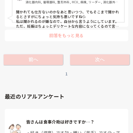
消化器内科, 循環器科, 整形外科, HCU, 病棟, リーダー, 消化器外科, 
みならず個人面談でそのようなことを聞いてくることに苛立
一般病院
ちを覚えました。そのことを他の職員に話すと、未婚の子に
聞かれても仕方ないのかなあと思いつつ、でもそこまで聞かれ
は「結婚予定はないのか」「彼氏はいるのか」「同棲してる
るとさすがにちょっと気持ち悪いですね💦

のに何故結婚しないのか」など。既婚者には「妊娠・出産の
私は聞かれるのが嫌なので、自分から言うようにしています。

予定はないのか」「第二子を考えているのか」など私以外も
ただ、妊娠はちょっとデリケートな内容になってくるので言え
ない&聞かないで欲しいですよね。

全員聞かれていました。

回答をもっと見る
管理者として気になるのはわかりますが、人の人生プランに口
正直気持ち悪いです。そのことも踏まえて退職しようと決め
出ししようとしてくる姿勢が無理というか。。。

ています。こんなこと聞かれるのって普通なのですか？
実際には私も個人面談で「そろそろ赤ちゃんかな？」みたいな
ことは言われましたね。(全然できなくて泣きたいですがｗ)
前へ
次へ
1
最近のリアルアンケート
皆さんは食事介助は好きですか…？
・
好き（得意）です🥰
・
嫌い（苦手）です😅
・
正