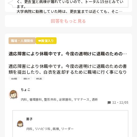
く、更衣室と病棟が離れていないので、トータル15分とみてい
ます。

大学病院に勤務していた時は、更衣室までは近くても、そこか
ら病棟まで行くのが億劫でした…。
回答をもっと見る
職場・人間関係
👑殿堂入り
適応障害により休職中です。今度の週明けに退職のための書
類を提出したり、...
適応障害により休職中です。今度の週明けに退職のための書
類を提出したり、白衣を返却するために職場に行く事になり
ました。今から考えるだけで怖いです…人事課に行く事、ま
休職
明け
師長
た師長とお会いすることになってますが、どうしても病棟に
は怖くて向かえない気がします。本当は最後のけじめとして
ちょこ
病棟に行き、スタッフに挨拶するのが筋だとは思うのです
内科, 循環器科, 整形外科, 泌尿器科, ママナース, 透析
が…

12
・
12/05
やはり勇気を振り絞って行くべきでしょうか…？
扇子
内科, リハビリ科, 病棟, リーダー