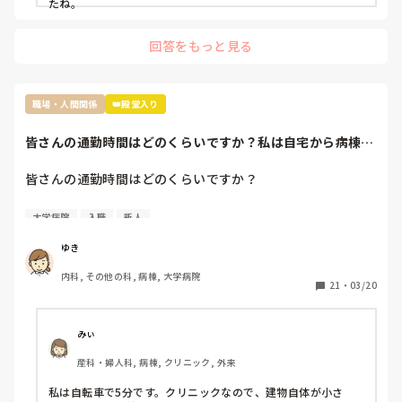
たね。
回答をもっと見る
職場・人間関係
👑殿堂入り
皆さんの通勤時間はどのくらいですか？私は自宅から病棟ま
で、着替え込みで...
皆さんの通勤時間はどのくらいですか？

私は自宅から病棟まで、着替え込みで1時間半くらいです。
大学病院
入職
新人
移動時間自体は1時間程度です。

ゆき
４月から新人看護師として入職しますが、周りの友人はみん
内科, その他の科, 病棟, 大学病院
な寮か、30分ほどの通勤時間なので、一般的な平均が知りた
21
・
03/20
いです。ちなみに、大学病院です。
みぃ
産科・婦人科, 病棟, クリニック, 外来
私は自転車で5分です。クリニックなので、建物自体が小さ