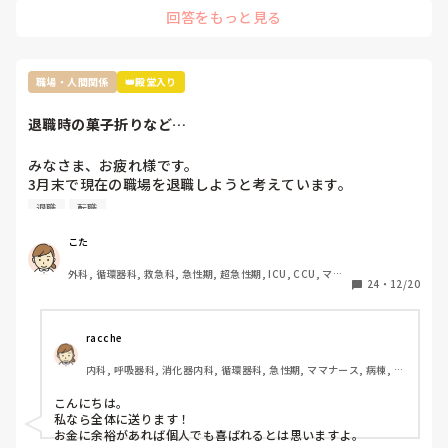
こしてきました…

いると思われる事もあります。職場の人間関係はよくて、大
回答をもっと見る
まだ一年目なんですから、他の看護師の仕事をフォローする必
今では確認をしつこいくらいするようにしたらずいぶん減りま
好きな先輩たちにそう思われている事がつらくてたまりませ
要もないです。

した。

ん。また、怒られると周りの目も気になってしまい、もうす
信頼を取り戻そうと無理すると辛いので、まず目の前のことを
ぐ3年生にもなるのにこんなことも知らないのと言われるの
ましてや、噂話で他人を陥れるような腐った看護師たちに、な
着実に、安全に、それができれば、誰かはその姿勢を見てくれ
が非常に辛いです。物覚えの悪い自分が悪いのですが、本当
ぜせいさんが手を貸さないといけないんですか？

ています。

職場・人間関係
👑殿堂入り
に自分でも知らなかった事を言われるのでどう答えていいの
成長はゆっくりでもいいんです。他人と比べるよりも、昨日の
自分が少しはできること、わかる事が増える方が何倍も良かっ
か分かりません。これは本当によくない自分の癖なのです
退職時の菓子折りなど…
そこまで人の揚げ足取りが好きな看護師が多いと、せいさんが
たです。

が、そのせいで分からないこともわからないと言えないまま
努力したところで改善は難しいですよ。

1日が終わったら、スマホのメモでもいいので、仕事の振り返
にしてしまうことが多いです。

りをしたらいいと思います。できなかった事以外にもこれはで
みなさま、お疲れ様です。

自分でも萎縮してしまっているのが分かります。まだこの職
正直努力するなら、ご自身の看護師としての成長のために、そ
きた、分かったということもあれば自己肯定感にも繋がるんじ
3月末で現在の職場を退職しようと考えています。

場で成長していきたいとは思っていますが、どうしても辛い
の力を使ってほしいです。

ゃないかと(*^^*)。
現在の職場は比較的居心地はよく、キャリアアップのために
退職
転職
です。

転職予定です。

信頼は仕事で返していくしかないのはわかっていますが、こ
職場は、35名ほどで部門によって10人ほどで形成されてい
私のお勧めは、転職して性格的に背伸びをしなくてもよい働き
こた
方をすることかなと思います。

ます。

外科, 循環器科, 救急科, 急性期, 超急性期, ICU, CCU, ママ
やめる際、皆さんだったらどのように菓子折りなど用意しま
24
・
12/20
何度でも、やり直しは利きますよ。
ナース
すか？

個別に…？全体に…？

皆さんのご意見を参考にさせてください。
racche
内科, 呼吸器科, 消化器内科, 循環器科, 急性期, ママナース, 病棟, リ
ーダー, 慢性期
こんにちは。

私なら全体に送ります！

お金に余裕があれば個人でも喜ばれるとは思いますよ。