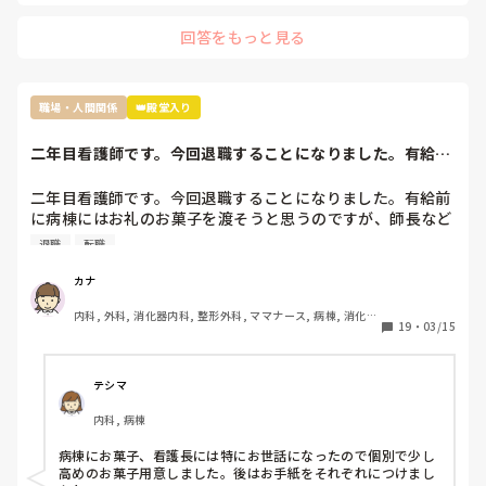
回答をもっと見る
職場・人間関係
👑殿堂入り
二年目看護師です。今回退職することになりました。有給前
に病棟にはお礼の...
二年目看護師です。今回退職することになりました。有給前
に病棟にはお礼のお菓子を渡そうと思うのですが、師長など
個々へお礼のお菓子を用意するか迷っています。みなさん移
退職
転職
動や転職される時どうしていますか。
カナ
内科, 外科, 消化器内科, 整形外科, ママナース, 病棟, 消化器
19
・
03/15
外科, 一般病院
テシマ
内科, 病棟
病棟にお菓子、看護長には特にお世話になったので個別で少し
高めのお菓子用意しました。後はお手紙をそれぞれにつけまし