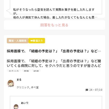
ポテチとかバームクーヘンとかだったのでファミリーパック
にしましたが…

私がそうなったら空気を読んで実際お菓子を差し入れします
ぶっちゃけ遊んでたわけではなくむしろコロナで苦しんでた
が、

のにお菓子ごときでって話なんですけど、菓子折り買いに行
他の人が病気で休んだ場合、差し入れがなくてもなんとも思わ
ないタイプです。

かなきゃならないのか？って思いました。

回答をもっと見る
コロナ感染の類や急病の場合は特に、そんな余裕もないでしょ
皆さんはそんな休んだらお菓子みたいなルールあります
うし…

か？？
でも休んだらお菓子の差し入れの文化は私の職場にもあります
ね。

職場・人間関係
👑殿堂入り
お局さんですが、元々職場なんて、助け合いで何とかするのが
当たり前なんだから、文句言う人の気持ちが全くわかりませ
採用面接で、「結婚の予定は？」「出産の予定は？」など聞
ん。

いてくる病院に対...
多分その人はいいお菓子を貰っても、休んだ事に対して文句を
言うタイプじゃないかなと思います。

採用面接で、「結婚の予定は？」「出産の予定は？」など聞
『ただの文句言いたいウーマン』だと認識してしまいます。

いてくる病院に対して、セクハラだと思うのですが皆さんど
そういう人は苦手なので、私だったら本人に

う思われますか？また、実際に聞かれた方いらっしゃいます
セクハラ
面接
結婚
『駄菓子ですいませんでした』と言いに行くかもしれません笑
か？

今の病院の面接のとき（もう退職することを決めてますが）
まる
妊娠・出産予定について聞かれました。採用面接だったの
クリニック, オペ室
で、まあ採用側も気になるところだろうと思い多少の違和感
24
・
07/10
は感じつつ「まだ今のところは考えてない」と答え、採用と
なりました。

しかし、採用後の個人面談でもまた同じ質問をされました。
あいり
「今後の家族計画についてどう考えているのか」採用面接の