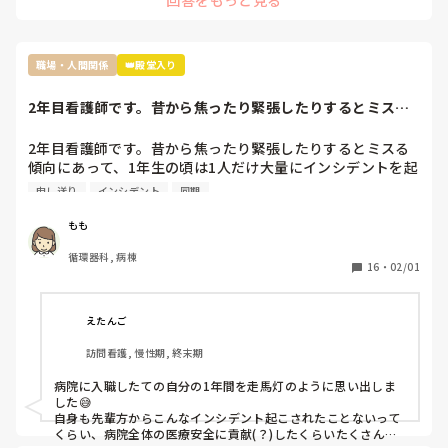
原因は自分だとわかっているのでしょうがないことだとは理
解してますがれからどのようにこの職場で仕事していけば良
過去の質問も読ませていただきましたが、現在終末期病棟で働
いのかわからなくなりました。

かれているんですよね。

ちなみに私の職場ではすぐ噂は広まるので私のことはほぼ全
職場・人間関係
👑殿堂入り
員知っていると思います

せいさんが嫌じゃなければ、

「急性期の病棟で一から学び直す」

今後は今の私の不注意を正し、頑張っていきたいと思ってい
2年目看護師です。昔から焦ったり緊張したりするとミスる
という選択肢を取った方が、今後看護師として自分の興味が湧
るのですが指導されないとなると正直どうしていったら良い
傾向にあって、1...
く領域を見つけて転職したくなった時に、キャリアが役立つの
かわからないです。こんな私ですが何かアドバイスいただけ
ではないかと思います。

2年目看護師です。昔から焦ったり緊張したりするとミスる
れば嬉しいです。
傾向にあって、1年生の頃は1人だけ大量にインシデントを起
こしては先輩から怒られていました。自分の傾向を考え、2
申し送り
インシデント
同期
それと、今後も看護師として働き続けたいなら、もう二度と他
年生になってからはインシデントをおこすことはなくなりま
の看護師相手に無理な愛想笑いや、ご機嫌取りをしないことで
したが、「出来ない子、話の噛み合わない子、コミュニケー
す。

もも
ションがとれない子」というレッテルを貼られ続けてしま
循環器科, 病棟
い、職場にうまく馴染めません。他の同期はすいすいと成長
16
・
02/01
話すのが苦手なら、話さなくていい。

していき、先輩とも仲良く話せていて、先輩の態度からも認
められているというのを感じます。

聞き役に徹して、余計なことを言わず、必要最低限の報告・連
これは自分の課題でもあると思うのですが、出来ない子だと
絡・相談だけして、淡々と自分の仕事をこなすようにしてくだ
えたんご
思われている緊張感から申し送りや相談などが気軽に出来な
さい。

訪問看護, 慢性期, 終末期
くて報告連絡相談がうまく出来ていません。自分の視野が狭
わからないことがあったときだけ、周りの看護師に聞いてくだ
いせいもあって、最近は指示受けに関することや自分の行動
さい。

病院に入職したての自分の1年間を走馬灯のように思い出しま
に関して注意される事が多いです。信頼を取り戻そうと行動
もし無視されたら、それは相手の看護師の職務怠慢ですから、
した😅

していますが、過去に大量にインシデントを起こしているこ
その時に初めて上司に相談したらいいんです。

自身も先輩方からこんなインシデント起こされたことないって
ともあってか発言を信じてもらえない事が多く、嘘をついて
くらい、病院全体の医療安全に貢献(？)したくらいたくさん起