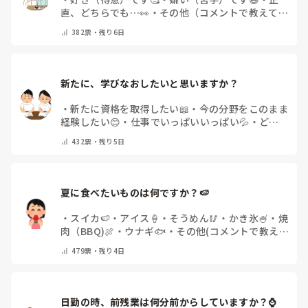
直、どちらでも…👀
・
その他（コメントで教えてく
ださい）
382
票・
残り6日
新たに、学びなおしたいと思いますか？
・
新たに資格を取得したい📖
・
今の分野をこのまま
経験したい😊
・
仕事でいっぱいいっぱい💦
・
どん
な自分になりたいか探し中🧐
・
その他（コメントで
432
票・
残り5日
教えてください）
夏に食べたいものは何ですか？🍉
・
スイカ🍉
・
アイス🍦
・
そうめん🥢
・
かき氷🍧
・
焼
肉（BBQ)🍖
・
ウナギ🐟
・
その他(コメントで教え
てください)
479
票・
残り4日
日勤の時、前残業は何分前からしていますか？⌚