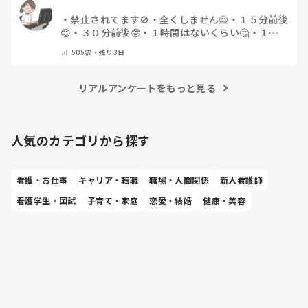
・
禁止されてます🚫
・
全くしません🙅
・
１５分前後
😊
・
３０分前後🤓
・
１時間はないくらい🤔
・
１時
間以上…😨
・
その他（コメントで教えて下さい）
505
票・
残り3日
リアルアンケートをもっと見る
人気のカテゴリから探す
看護・お仕事
キャリア・転職
職場・人間関係
新人看護師
看護学生・国試
子育て・家庭
恋愛・結婚
健康・美容