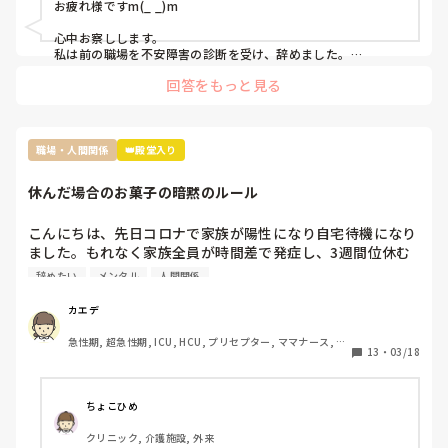
お疲れ様ですm(_ _)m

心中お察しします。

私は前の職場を不安障害の診断を受け、辞めました。

職場に行くだけで動悸、震えがして勝手に涙が出るくらい苦痛
回答をもっと見る
でした。

師長には挨拶しましたが最後は結局職場のスタッフに顔を出せ
ませんでした。

職場・人間関係
👑殿堂入り
私もスタッフに挨拶しなければと思いましたが身体が動きませ
んでした。

休んだ場合のお菓子の暗黙のルール
参考になるかは分かりませんが無理をしてまで行く必要はない
かと思います。
こんにちは、先日コロナで家族が陽性になり自宅待機になり
ました。もれなく家族全員が時間差で発症し、3週間位休む
ことになりました。

辞めたい
メンタル
人間関係
その際休んだことで迷惑をかけたし、ファミリーパックのお
菓子を4袋くらい買って行ったんですが…

カエデ
裏であんなに迷惑かけたのにファミリーパックって馬鹿にさ
急性期, 超急性期, ICU, HCU, プリセプター, ママナース, リ
れてるよねとお局がクラークさんに言ってたんですよね。

13
・
03/18
ーダー, 大学病院, 慢性期, SCU
前の職場は長期休暇とか帰省したときはご当地のお土産みた
いな感じ、やむを得ない理由での突発的な休みではファミリ
ーパックとかみんなで食べれるお菓子を買ってくるみたいな
ちょこひめ
暗黙のルールがありました。

クリニック, 介護施設, 外来
転職して初めての何日も休む休みだし、他の方もコストコの