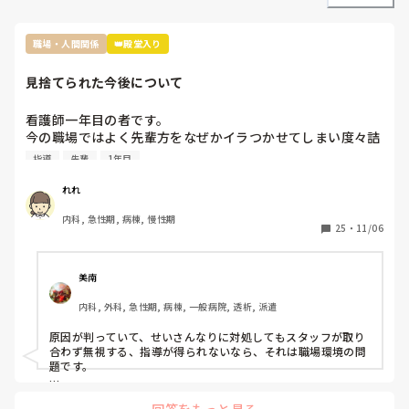
職場・人間関係
👑殿堂入り
見捨てられた今後について
看護師一年目の者です。

今の職場ではよく先輩方をなぜかイラつかせてしまい度々詰
所で私のことについて色々と言ってることを耳にします。

指導
先輩
1年目
原因は私の言葉の選び方やものの言い方、人に対する接し方
が不快に感じると言われてます。

れれ
推測ですが私は人見知りで話すのが苦手なため毎日ペコペコ
内科, 急性期, 病棟, 慢性期
しながら愛想笑いをして先輩方の機嫌を伺いなんとか仕事を
25
・
11/06
しているのが気に食わなかったのかと思っています。

しかし元々メンタルも強くなかったことからこの状況がスト
レスとなり体調を崩し、睡眠不足と少し鬱状態な感じで仕事
美南
をしていました。そのせいもあってか先輩に言われたことを
内科, 外科, 急性期, 病棟, 一般病院, 透析, 派遣
やってなかったりケアレスミスが目立つようになり、もとも
とよく思われてなかったため、この行いからついに見捨てら
原因が判っていて、せいさんなりに対処してもスタッフが取り
れました。

合わず無視する、指導が得られないなら、それは職場環境の問
見捨てられたと確信したのは明らかにもう何も指導していた
題です。

だけなくなり、詰所で〜さんにはもう無視した。もう教えな
もう転職されたらどうですか？

いと言ってるのを聞いたからです。

回答をもっと見る