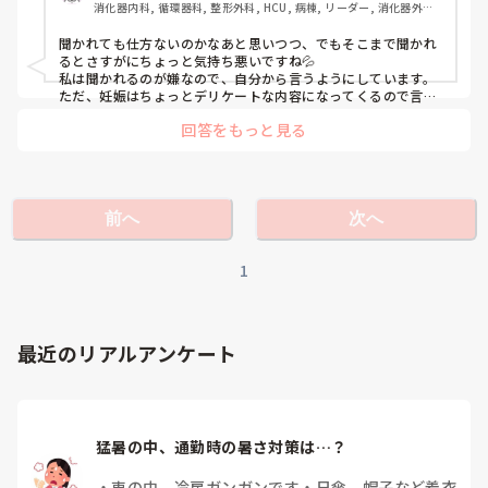
消化器内科, 循環器科, 整形外科, HCU, 病棟, リーダー, 消化器外科, 
みならず個人面談でそのようなことを聞いてくることに苛立
一般病院
ちを覚えました。そのことを他の職員に話すと、未婚の子に
聞かれても仕方ないのかなあと思いつつ、でもそこまで聞かれ
は「結婚予定はないのか」「彼氏はいるのか」「同棲してる
るとさすがにちょっと気持ち悪いですね💦

のに何故結婚しないのか」など。既婚者には「妊娠・出産の
私は聞かれるのが嫌なので、自分から言うようにしています。

予定はないのか」「第二子を考えているのか」など私以外も
ただ、妊娠はちょっとデリケートな内容になってくるので言え
ない&聞かないで欲しいですよね。

全員聞かれていました。

回答をもっと見る
管理者として気になるのはわかりますが、人の人生プランに口
正直気持ち悪いです。そのことも踏まえて退職しようと決め
出ししようとしてくる姿勢が無理というか。。。

ています。こんなこと聞かれるのって普通なのですか？
実際には私も個人面談で「そろそろ赤ちゃんかな？」みたいな
ことは言われましたね。(全然できなくて泣きたいですがｗ)
前へ
次へ
1
最近のリアルアンケート
猛暑の中、通勤時の暑さ対策は…？
・
車の中、冷房ガンガンです
・
日傘、帽子など着衣