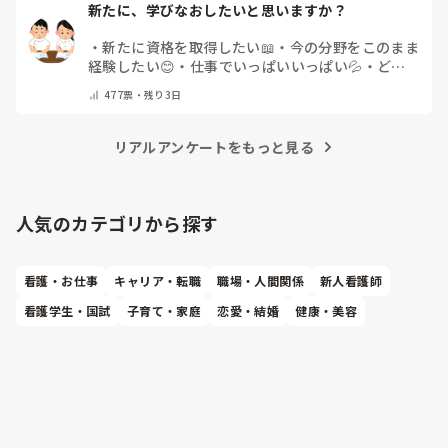
新たに、学びなおしたいと思いますか？
・
新たに資格を取得したい📖
・
今の分野をこのまま
経験したい😊
・
仕事でいっぱいいっぱい💦
・
どん
な自分になりたいか探し中🧐
・
その他（コメントで
477
票・
残り3日
教えてください）
リアルアンケートをもっと見る
人気のカテゴリから探す
看護・お仕事
キャリア・転職
職場・人間関係
新人看護師
看護学生・国試
子育て・家庭
恋愛・結婚
健康・美容