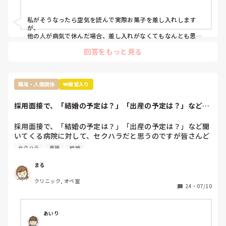
ポテチとかバームクーヘンとかだったのでファミリーパック
にしましたが…

私がそうなったら空気を読んで実際お菓子を差し入れします
ぶっちゃけ遊んでたわけではなくむしろコロナで苦しんでた
が、

のにお菓子ごときでって話なんですけど、菓子折り買いに行
他の人が病気で休んだ場合、差し入れがなくてもなんとも思わ
ないタイプです。

かなきゃならないのか？って思いました。

回答をもっと見る
コロナ感染の類や急病の場合は特に、そんな余裕もないでしょ
皆さんはそんな休んだらお菓子みたいなルールあります
うし…

か？？
でも休んだらお菓子の差し入れの文化は私の職場にもあります
ね。

職場・人間関係
👑殿堂入り
お局さんですが、元々職場なんて、助け合いで何とかするのが
当たり前なんだから、文句言う人の気持ちが全くわかりませ
採用面接で、「結婚の予定は？」「出産の予定は？」など聞
ん。

いてくる病院に対...
多分その人はいいお菓子を貰っても、休んだ事に対して文句を
言うタイプじゃないかなと思います。

採用面接で、「結婚の予定は？」「出産の予定は？」など聞
『ただの文句言いたいウーマン』だと認識してしまいます。

いてくる病院に対して、セクハラだと思うのですが皆さんど
そういう人は苦手なので、私だったら本人に

う思われますか？また、実際に聞かれた方いらっしゃいます
セクハラ
面接
結婚
『駄菓子ですいませんでした』と言いに行くかもしれません笑
か？

今の病院の面接のとき（もう退職することを決めてますが）
まる
妊娠・出産予定について聞かれました。採用面接だったの
クリニック, オペ室
で、まあ採用側も気になるところだろうと思い多少の違和感
24
・
07/10
は感じつつ「まだ今のところは考えてない」と答え、採用と
なりました。

しかし、採用後の個人面談でもまた同じ質問をされました。
あいり
「今後の家族計画についてどう考えているのか」採用面接の