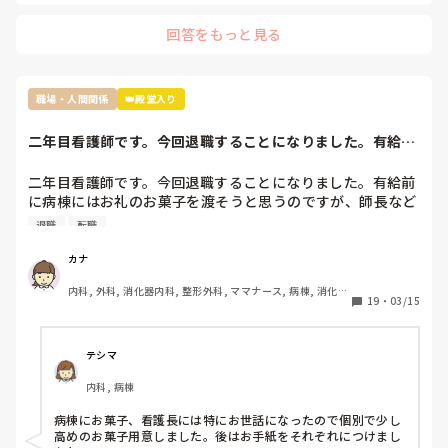
回答をもっと見る
職場・人間関係
👑殿堂入り
二年目看護師です。今回退職することになりました。有給前
に病棟にはお礼の...
二年目看護師です。今回退職することになりました。有給前
に病棟にはお礼のお菓子を渡そうと思うのですが、師長など
個々へお礼のお菓子を用意するか迷っています。みなさん移
退職
転職
動や転職される時どうしていますか。
カナ
内科, 外科, 消化器内科, 整形外科, ママナース, 病棟, 消化器
19
・
03/15
外科, 一般病院
テシマ
内科, 病棟
病棟にお菓子、看護長には特にお世話になったので個別で少し
高めのお菓子用意しました。後はお手紙をそれぞれにつけまし