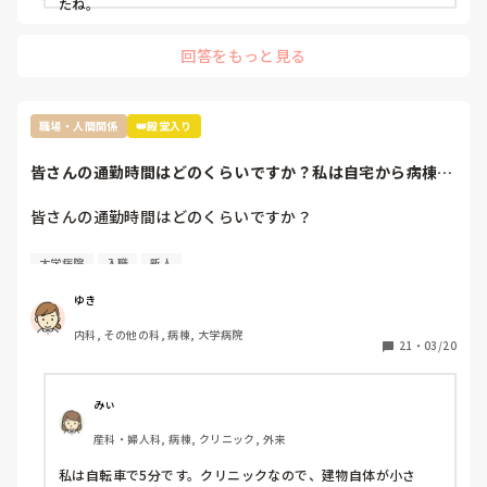
たね。
回答をもっと見る
職場・人間関係
👑殿堂入り
皆さんの通勤時間はどのくらいですか？私は自宅から病棟ま
で、着替え込みで...
皆さんの通勤時間はどのくらいですか？

私は自宅から病棟まで、着替え込みで1時間半くらいです。
大学病院
入職
新人
移動時間自体は1時間程度です。

ゆき
４月から新人看護師として入職しますが、周りの友人はみん
内科, その他の科, 病棟, 大学病院
な寮か、30分ほどの通勤時間なので、一般的な平均が知りた
21
・
03/20
いです。ちなみに、大学病院です。
みぃ
産科・婦人科, 病棟, クリニック, 外来
私は自転車で5分です。クリニックなので、建物自体が小さ