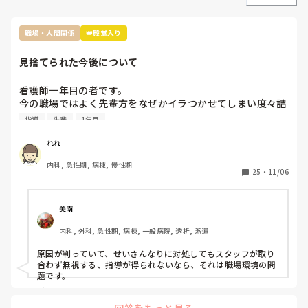
職場・人間関係
👑殿堂入り
見捨てられた今後について
看護師一年目の者です。

今の職場ではよく先輩方をなぜかイラつかせてしまい度々詰
所で私のことについて色々と言ってることを耳にします。

指導
先輩
1年目
原因は私の言葉の選び方やものの言い方、人に対する接し方
が不快に感じると言われてます。

れれ
推測ですが私は人見知りで話すのが苦手なため毎日ペコペコ
内科, 急性期, 病棟, 慢性期
しながら愛想笑いをして先輩方の機嫌を伺いなんとか仕事を
25
・
11/06
しているのが気に食わなかったのかと思っています。

しかし元々メンタルも強くなかったことからこの状況がスト
レスとなり体調を崩し、睡眠不足と少し鬱状態な感じで仕事
美南
をしていました。そのせいもあってか先輩に言われたことを
内科, 外科, 急性期, 病棟, 一般病院, 透析, 派遣
やってなかったりケアレスミスが目立つようになり、もとも
とよく思われてなかったため、この行いからついに見捨てら
原因が判っていて、せいさんなりに対処してもスタッフが取り
れました。

合わず無視する、指導が得られないなら、それは職場環境の問
見捨てられたと確信したのは明らかにもう何も指導していた
題です。

だけなくなり、詰所で〜さんにはもう無視した。もう教えな
もう転職されたらどうですか？

いと言ってるのを聞いたからです。

回答をもっと見る