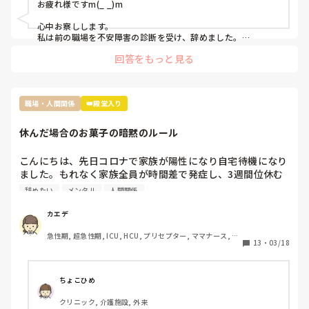
お疲れ様ですm(_ _)m

心中お察しします。

私は前の職場を不安障害の診断を受け、辞めました。

職場に行くだけで動悸、震えがして勝手に涙が出るくらい苦痛
回答をもっと見る
でした。

師長には挨拶しましたが最後は結局職場のスタッフに顔を出せ
ませんでした。

職場・人間関係
👑殿堂入り
私もスタッフに挨拶しなければと思いましたが身体が動きませ
んでした。

休んだ場合のお菓子の暗黙のルール
参考になるかは分かりませんが無理をしてまで行く必要はない
かと思います。
こんにちは、先日コロナで家族が陽性になり自宅待機になり
ました。もれなく家族全員が時間差で発症し、3週間位休む
ことになりました。

辞めたい
メンタル
人間関係
その際休んだことで迷惑をかけたし、ファミリーパックのお
菓子を4袋くらい買って行ったんですが…

カエデ
裏であんなに迷惑かけたのにファミリーパックって馬鹿にさ
急性期, 超急性期, ICU, HCU, プリセプター, ママナース, リ
れてるよねとお局がクラークさんに言ってたんですよね。

13
・
03/18
ーダー, 大学病院, 慢性期, SCU
前の職場は長期休暇とか帰省したときはご当地のお土産みた
いな感じ、やむを得ない理由での突発的な休みではファミリ
ーパックとかみんなで食べれるお菓子を買ってくるみたいな
ちょこひめ
暗黙のルールがありました。

クリニック, 介護施設, 外来
転職して初めての何日も休む休みだし、他の方もコストコの