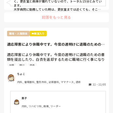
く、更衣室と病棟が離れていないので、トータル15分とみてい
ます。

大学病院に勤務していた時は、更衣室までは近くても、そこか
ら病棟まで行くのが億劫でした…。
回答をもっと見る
職場・人間関係
👑殿堂入り
適応障害により休職中です。今度の週明けに退職のための書
類を提出したり、...
適応障害により休職中です。今度の週明けに退職のための書
類を提出したり、白衣を返却するために職場に行く事になり
ました。今から考えるだけで怖いです…人事課に行く事、ま
休職
明け
師長
た師長とお会いすることになってますが、どうしても病棟に
は怖くて向かえない気がします。本当は最後のけじめとして
ちょこ
病棟に行き、スタッフに挨拶するのが筋だとは思うのです
内科, 循環器科, 整形外科, 泌尿器科, ママナース, 透析
が…

12
・
12/05
やはり勇気を振り絞って行くべきでしょうか…？
扇子
内科, リハビリ科, 病棟, リーダー