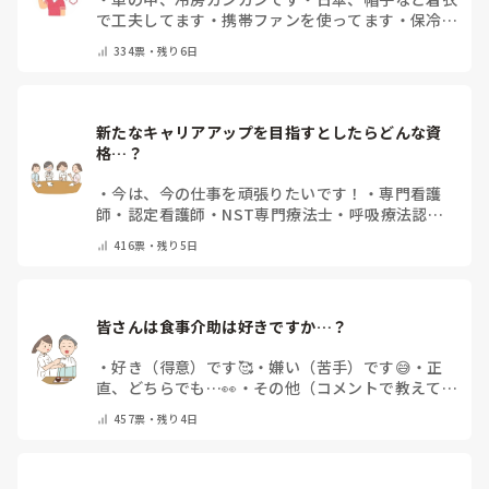
で工夫してます
・
携帯ファンを使ってます
・
保冷剤
を持ち運んでいます
・
特に暑さ対策はしていませ
334
票・
残り6日
ん
・
その他（コメントで教えて下さい）
新たなキャリアアップを目指すとしたらどんな資
格…？
・
今は、今の仕事を頑張りたいです！
・
専門看護
師
・
認定看護師
・
NST専門療法士
・
呼吸療法認定
士
・
糖尿病療養指導士
・
認知症ケア専門士
・
消化器
416
票・
残り5日
内視鏡技師
・
その他(コメントで教えて下さい)
皆さんは食事介助は好きですか…？
・
好き（得意）です🥰
・
嫌い（苦手）です😅
・
正
直、どちらでも…👀
・
その他（コメントで教えてく
ださい）
457
票・
残り4日