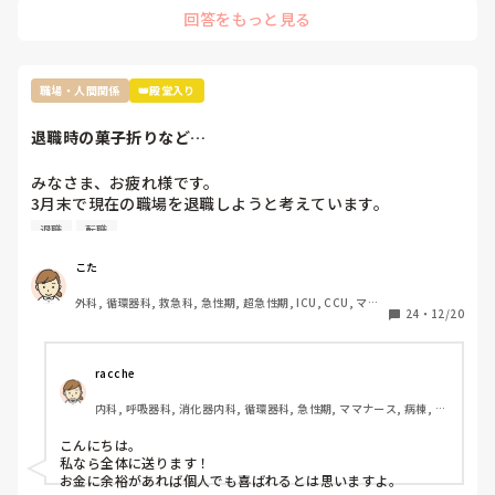
こしてきました…

いると思われる事もあります。職場の人間関係はよくて、大
回答をもっと見る
まだ一年目なんですから、他の看護師の仕事をフォローする必
今では確認をしつこいくらいするようにしたらずいぶん減りま
好きな先輩たちにそう思われている事がつらくてたまりませ
要もないです。

した。

ん。また、怒られると周りの目も気になってしまい、もうす
信頼を取り戻そうと無理すると辛いので、まず目の前のことを
ぐ3年生にもなるのにこんなことも知らないのと言われるの
ましてや、噂話で他人を陥れるような腐った看護師たちに、な
着実に、安全に、それができれば、誰かはその姿勢を見てくれ
が非常に辛いです。物覚えの悪い自分が悪いのですが、本当
ぜせいさんが手を貸さないといけないんですか？

ています。

職場・人間関係
👑殿堂入り
に自分でも知らなかった事を言われるのでどう答えていいの
成長はゆっくりでもいいんです。他人と比べるよりも、昨日の
自分が少しはできること、わかる事が増える方が何倍も良かっ
か分かりません。これは本当によくない自分の癖なのです
退職時の菓子折りなど…
そこまで人の揚げ足取りが好きな看護師が多いと、せいさんが
たです。

が、そのせいで分からないこともわからないと言えないまま
努力したところで改善は難しいですよ。

1日が終わったら、スマホのメモでもいいので、仕事の振り返
にしてしまうことが多いです。

りをしたらいいと思います。できなかった事以外にもこれはで
みなさま、お疲れ様です。

自分でも萎縮してしまっているのが分かります。まだこの職
正直努力するなら、ご自身の看護師としての成長のために、そ
きた、分かったということもあれば自己肯定感にも繋がるんじ
3月末で現在の職場を退職しようと考えています。

場で成長していきたいとは思っていますが、どうしても辛い
の力を使ってほしいです。

ゃないかと(*^^*)。
現在の職場は比較的居心地はよく、キャリアアップのために
退職
転職
です。

転職予定です。

信頼は仕事で返していくしかないのはわかっていますが、こ
職場は、35名ほどで部門によって10人ほどで形成されてい
私のお勧めは、転職して性格的に背伸びをしなくてもよい働き
こた
方をすることかなと思います。

ます。

外科, 循環器科, 救急科, 急性期, 超急性期, ICU, CCU, ママ
やめる際、皆さんだったらどのように菓子折りなど用意しま
24
・
12/20
何度でも、やり直しは利きますよ。
ナース
すか？

個別に…？全体に…？

皆さんのご意見を参考にさせてください。
racche
内科, 呼吸器科, 消化器内科, 循環器科, 急性期, ママナース, 病棟, リ
ーダー, 慢性期
こんにちは。

私なら全体に送ります！

お金に余裕があれば個人でも喜ばれるとは思いますよ。