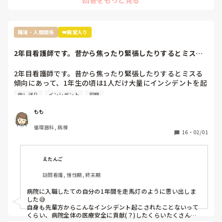
原因は自分だとわかっているのでしょうがないことだとは理
解してますがれからどのようにこの職場で仕事していけば良
過去の質問も読ませていただきましたが、現在終末期病棟で働
いのかわからなくなりました。

かれているんですよね。

ちなみに私の職場ではすぐ噂は広まるので私のことはほぼ全
職場・人間関係
👑殿堂入り
員知っていると思います

せいさんが嫌じゃなければ、

「急性期の病棟で一から学び直す」

今後は今の私の不注意を正し、頑張っていきたいと思ってい
2年目看護師です。昔から焦ったり緊張したりするとミスる
という選択肢を取った方が、今後看護師として自分の興味が湧
るのですが指導されないとなると正直どうしていったら良い
傾向にあって、1...
く領域を見つけて転職したくなった時に、キャリアが役立つの
かわからないです。こんな私ですが何かアドバイスいただけ
ではないかと思います。

2年目看護師です。昔から焦ったり緊張したりするとミスる
れば嬉しいです。
傾向にあって、1年生の頃は1人だけ大量にインシデントを起
こしては先輩から怒られていました。自分の傾向を考え、2
申し送り
インシデント
同期
それと、今後も看護師として働き続けたいなら、もう二度と他
年生になってからはインシデントをおこすことはなくなりま
の看護師相手に無理な愛想笑いや、ご機嫌取りをしないことで
したが、「出来ない子、話の噛み合わない子、コミュニケー
す。

もも
ションがとれない子」というレッテルを貼られ続けてしま
循環器科, 病棟
い、職場にうまく馴染めません。他の同期はすいすいと成長
16
・
02/01
話すのが苦手なら、話さなくていい。

していき、先輩とも仲良く話せていて、先輩の態度からも認
められているというのを感じます。

聞き役に徹して、余計なことを言わず、必要最低限の報告・連
これは自分の課題でもあると思うのですが、出来ない子だと
絡・相談だけして、淡々と自分の仕事をこなすようにしてくだ
えたんご
思われている緊張感から申し送りや相談などが気軽に出来な
さい。

訪問看護, 慢性期, 終末期
くて報告連絡相談がうまく出来ていません。自分の視野が狭
わからないことがあったときだけ、周りの看護師に聞いてくだ
いせいもあって、最近は指示受けに関することや自分の行動
さい。

病院に入職したての自分の1年間を走馬灯のように思い出しま
に関して注意される事が多いです。信頼を取り戻そうと行動
もし無視されたら、それは相手の看護師の職務怠慢ですから、
した😅

していますが、過去に大量にインシデントを起こしているこ
その時に初めて上司に相談したらいいんです。

自身も先輩方からこんなインシデント起こされたことないって
ともあってか発言を信じてもらえない事が多く、嘘をついて
くらい、病院全体の医療安全に貢献(？)したくらいたくさん起