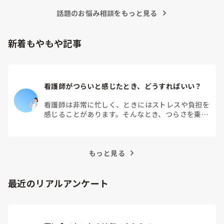
●クリニックの規模（入院設備の有無）

話題のお悩み相談をもっと見る
●1日の患者来院数

●OPEを行っているか否か

●OPEを行っているのであれば、なんのOPEを行っているのか
（白内障、緑内障、硝子体手術etc.）

新着もやもや記事
●1日のOPE件数

●コンタクトレンズの取り扱いの有無

●美容も行っているか否か etc.

眼科において看護師が求められるのは、OPEをやっているとこ
看護師がつらいと感じたとき、どうすればいい？
ろがほとんどです。

OPEがなければ、看護師が不在でも業務は十分成り立つからで
す。

看護師は非常に忙しく、ときにはストレスや負担を
感じることがあります。そんなとき、つらさを乗り
看護師の主な業務は、

越えるためにはどうすればよいでしょうか？この記
●診察の介助

事では、看護師がつらさを感じたときの対処法や秘
●検査補助

訣を紹介します。
●OPEに関すること（術前の採血/物品の請求・管理/外回り&
器械出し/点滴/器具の洗浄・パッキング・滅菌）

もっと見る
ですが、これもクリニックによって異なったりします。

クリニックによっては、看護師はOPEにだけ携わっていれば良
最近のリアルアンケート
いというところもあり、

そういうところだと外来は一切ノータッチなようです（私はそ
ういうところに勤めた経験がありません）。

私がこれまで勤めてきたところは、検査は全て視能訓練士の担
当で、
