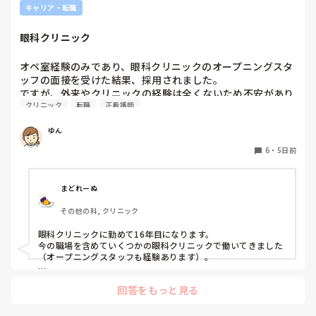
キャリア・転職
パンダコパンダさんの今の状況が良くなっていることを願って
これは私の考え方がおかしいだけなのでしょうか。それと
も、どこのプリセプターもこのような関わり方が一般的なの
眼科クリニック
でしょうか。

オペ室経験のみであり、眼科クリニックのオープニングスタ
プリセプターを変えたいと思っていますが、今の時期に変更
ッフの面接を受けた結果、採用されました。

をお願いすると、同じ病棟で働く先輩後輩という関係もあり
ですが、外来やクリニックの経験は全くないため不安があり
ますし、今後も教えていただく立場なので、とても気まずく
クリニック
転職
正看護師
ます。実際眼科のクリニックで働いている方でどのような業
なってしまうのではないかと不安で、なかなか言い出せませ
ん。

ゆん
このような場合、どうしたらよいでしょうか。

6
・
5日前
長文の質問失礼します🙇‍♀️
まどれーぬ
その他の科, クリニック
眼科クリニックに勤めて16年目になります。

今の職場を含めていくつかの眼科クリニックで働いてきました
（オープニングスタッフも経験あります）。

一口に眼科と言ってもクリニックの規模や事業内容は様々なの
回答をもっと見る
で、

それによって看護師の業務内容も異なってきます。
