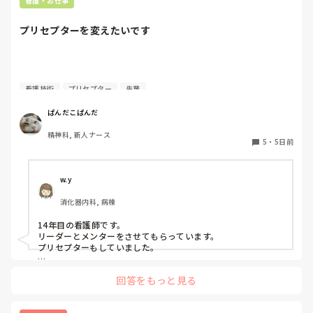
看護・お仕事
が何か処置をしているけど、ペアの新人はのんびり記録して
いて、「(処置を)やったことあるの？無いなら見学したほう
プリセプターを変えたいです
がいいんじゃないの？」と声をかけても、「記録終わってな
いんで」と。。。

早く色々覚えたい！という、意欲があまり感じられず…これ
はPNS云々よりも、その新人の性格かな？とも思いました
質問失礼します。

が、ほとんどの新人に当てはまりました。。。時代柄でしょ
看護技術
プリセプター
先輩
うか？？

4月に入職してまだ少ししか経っていないのですが、プリセ
ぱんだこぱんだ
私はどちらかといえば、PNSは好きじゃありません。

プターを変えたいと考えています。ただ、同じ病棟の先輩で
でもPNSでやれというからには、もっと業務量に見合った、
精神科, 新人ナース
もあるため、なかなか相談することができません。

新人を指導しながら業務ができるゆとりが欲しいです。

5
・
5日前
私はもともと人見知りで、自分から悩みや相談事を人に話す
PNSもそうじゃないのも経験している方は、どちらの方が良
ことが苦手なタイプです。

いと思いますか？
w.y
消化器内科, 病棟
プリセプターを変えたいと思った理由は、プリセプターとの
距離感です。

14年目の看護師です。

リーダーとメンターをさせてもらっています。

入職してすぐのオリエンテーションや研修でプリセプター制
プリセプターもしていました。

度について説明は受けていましたが、他病棟の同期はすでに
私は、今メンターしているのでプリセプターにプリセプティー
自分のプリセプターを知っている中で、私だけ6月頃まで誰
回答をもっと見る
のことを聞いたりしています。

がプリセプターなのか知りませんでした。知ったきっかけ
プリセプティーにも自分から話しかけています。

も、教育担当師長との面談でした。プリセプター本人から直
接伝えてもらえなかったこともあり、その頃からずっと距離