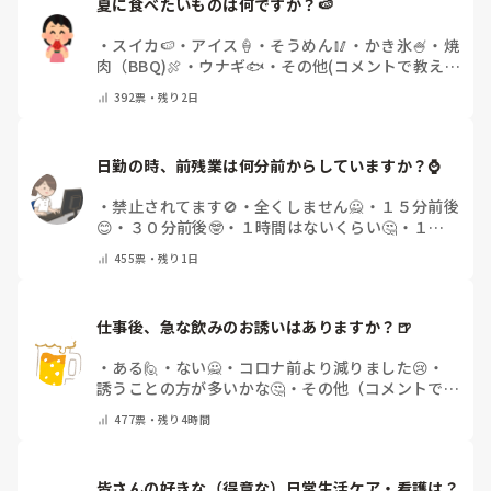
夏に食べたいものは何ですか？🍉
診察介助とOPEに関する業務が看護師の仕事ってところばかり
でした。

・
スイカ🍉
・
アイス🍦
・
そうめん🥢
・
かき氷🍧
・
焼
肉（BBQ)🍖
・
ウナギ🐟
・
その他(コメントで教え
しかし今の勤務先はスタッフ数がめちゃくちゃ少ないこともあ
って、

てください)
392
票・
残り2日
視能訓練士がいるのにも関わらず検査も色々とやらされます
し、

受付の手伝いもしています（人生で初めてのレジ打ちも経験し
ております😂）。

日勤の時、前残業は何分前からしていますか？⌚
長年眼科に勤めていても、職場が変われば勝手も変わるため新
・
禁止されてます🚫
・
全くしません🙅
・
１５分前後
人になりますから、

そこそこに合わせた動きをするより他ないかなと思います💦
😊
・
３０分前後🤓
・
１時間はないくらい🤔
・
１時
間以上…😨
・
その他（コメントで教えて下さい）
455
票・
残り1日
仕事後、急な飲みのお誘いはありますか？🍺
・
ある🙋
・
ない🙅
・
コロナ前より減りました😢
・
誘うことの方が多いかな🤔
・
その他（コメントで教
えてください）
477
票・
残り4時間
皆さんの好きな（得意な）日常生活ケア・看護は？