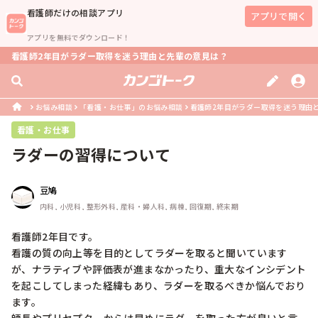
看護師
だけの相談アプリ
アプリで開く
アプリを無料でダウンロード！
看護師2年目がラダー取得を迷う理由と先輩の意見は？
お悩み相談
「看護・お仕事」のお悩み相談
看護師2年目がラダー取得を迷う理由
看護・お仕事
ラダーの習得について
豆鳩
内科, 小児科, 整形外科, 産科・婦人科, 病棟, 回復期, 終末期
看護師2年目です。

看護の質の向上等を目的としてラダーを取ると聞いています
が、ナラティブや評価表が進まなかったり、重大なインシデント
を起こしてしまった経緯もあり、ラダーを取るべきか悩んでおり
ます。
