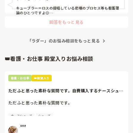
キューブラー＝ロスの提唱している悲嘆のプロセス等も看護理
論のひとつですよ😌

回答をもっと見る
聞いていいなら、ゆっこさんが参加するラダーはどの段階でし
ょうか？

また、ラダー研修で具体的に何をすると、説明を受けたのでし
ょうか？
「ラダー」のお悩み相談をもっと見る
👑看護・お仕事 殿堂入りお悩み相談
看護・お仕事
👑殿堂入り
ただふと思った素朴な質問です。自費購入するナースシュー
ズ(職場で使用し...
ただふと思った素朴な質問です。

自費購入するナースシューズ(職場で使用してる靴)っていく
ナースシューズ
シューズ
らくらいのものをどのくらいの期間使用していますか？

one
わたしの職場の指定は「白のスニーカー」。
