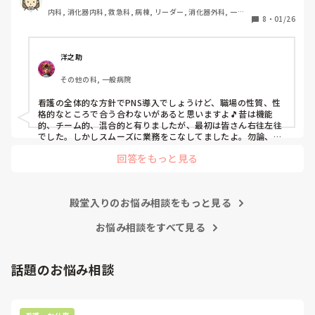
私は、そのPNSを廃止した病棟からまだPNSをやっている病
内科, 消化器内科, 救急科, 病棟, リーダー, 消化器外科, 一般
棟に9月に異動してきました。

8
・
01/26
病院
ぶっちゃけ、新人のレベルにかなりの差が出ているなぁと感
じざるを得ませんでした。

色々な病棟に入院したことのある患者さんも、「(私が異動
洋之助
する前の病棟の方が)新人が患者から見てもよく動けてた
その他の科, 一般病院
よ」と言っていました。

現病棟はPNSだけれども、結局は忙しくて、新人の面倒を見
看護の全体的な方針でPNS導入でしょうけど、職場の性質、性
てられず、清潔ケアや単純に点滴を繋げてくるなど、簡単な
格的なところで合う合わないがあると思いますよ🎵昔は機能
仕事しか新人にさせていませんでした。PNSを廃止した病棟
的、チーム的、混合的と有りましたが、最初は皆さん右往左往
では、イベントは必ずと言っていいほど新人に担当させて、
でした。しかしスムーズに業務をこなしてましたよ。勿論、指
導する事も😉🆗✨でしたよ🎵どうしてもPNSの導入なら皆さん
指導者やリーダーが責任持って指導することで、新人ができ
回答をもっと見る
と意見交換を行うべきと思いますよ🎵それに人手が足りないの
ることがどんどん増えていったと思っています。

は昔から口癖のように言われていますよ🎵人手が足りない分は
現在の病棟はスタッフの人数が少ないので、1ペアで患者14
足りるように業務をこなしている人もいます。意欲的でない新
人とか受け持つことも当たり前な感じです。

人も昔からいますのでね🎵とどのつまり看護師が自分の仕事へ
朝の情報収集にも時間がかかり、結果、患者のことがわから
殿堂入りのお悩み相談をもっと見る
の向き合い方になると思いますよ🎵僕は昔の人間なので、昔は
ないという状況になります。新人も放置されるのなら、PNS
良かったよしか言えませんが、今と比べると個人的な動きが多
いと思います。昔は患者様、スタッフ全員に目を配れる人が沢
お悩み相談をすべて見る
の意味があるのか疑問です。

山いて新人の指導もしっかりしていましたし、新人さんも答え
先日も、入職して10ヶ月経つけど造影MRIの検査出しをした
てくれましたよ🎵今のアナタに出来るでしょうか⁉️物事の良し
事がなく、やり方がわからない新人さんが、先輩に「今まで
悪しの批判は簡単です。僕も出来ます。自分で何か解決策があ
話題のお悩み相談
やったことないの！？もう10ヶ月なんだから、未経験なこと
るなら実施してみてはどうでしょうか⁉️そういう事と思います
は自分から積極的に言って！」と言われていて、そんな無茶
よ🎵人の命は地球より重いと言った人がいます。ならば１人で
抱えるのは到底ムリですね🎵ならば皆で抱えましょうね🎵僕の
な…と思いました。

持論ですけど、頑張って👊😆🎵
新人さんが可愛そう、と感じることもある反面、ペアの先輩