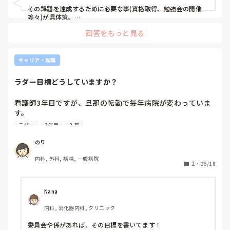
その課題を達成するために必要な事(資格取得、勉強会の開催
等々)が具体策。

回答をもっと見る
その具体策をいつまでにやるのか、時系列で表したものがプロ
セス。

ですかね？

キャリア・転職
記入にあたっての書き方などはありませんでしょうか？そちら
は参考にはなりませんでしたか？
ラダー目標どうしていますか？
看護師3年目ですが、旦那の転勤で毎年病院が変わっていま
す。

入職して夜勤もすぐには出来ませんし、3年目なのにリーダ
ラダー
3年目
入職
ー業務もしたことがありません。

ラダーや個人の目標がいつもチームメンバーシップとなって
のり
しまい、内容に悩んでいます。

内科, 外科, 病棟, 一般病院
2
・
06/18
Nana
内科, 消化器内科, クリニック
委員会や係があれば、その目標を書いてます！