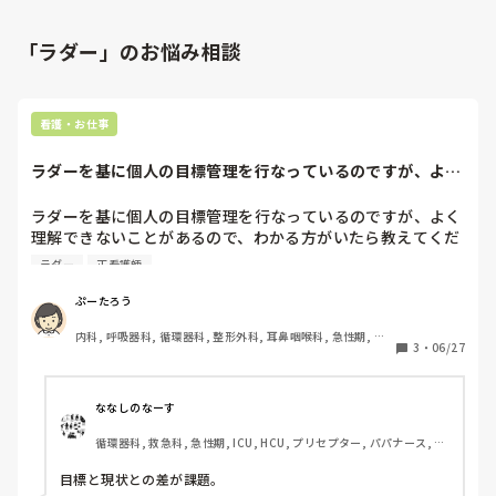
「ラダー」のお悩み相談
看護・お仕事
ラダーを基に個人の目標管理を行なっているのですが、よく
理解できないこと...
ラダーを基に個人の目標管理を行なっているのですが、よく
理解できないことがあるので、わかる方がいたら教えてくだ
さい。目標値の書き方と、目標値の意味。

ラダー
正看護師
目標達成のための具体策とプロセス指標というのがあるので
すが、記入すると同じ様な感じになってしまい、段々分から
ぷーたろう
なくなってきました。分かりやすく教えていただきたいで
内科, 呼吸器科, 循環器科, 整形外科, 耳鼻咽喉科, 急性期, 病
3
・
06/27
棟, リーダー, 消化器外科, 一般病院, 透析
ななしのなーす
循環器科, 救急科, 急性期, ICU, HCU, プリセプター, パパナース, リ
ーダー, 外来
目標と現状との差が課題。
