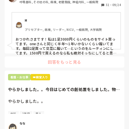
呼吸器科, その他の科, 病棟, 老健施設, 神経内科, 一般病院
すぐに汚くなるので1,500円は絶対に超えたくない思いがあ
32
・
09/24
り笑、商店街の靴屋さんやネットで安く見つけた時に買って
半年〜1年未満で交換しています。

M
職場の人が「ナースシューズに3000円以上は出せない」っ
プリセプター, 病棟, リーダー, NICU, 一般病院, 大学病院
て言ってて、わたしの倍額は出せるのか！とびっくりしたの
で、世の皆さんはどうなのかなと…🤔
おつかれさまです！私は1足3000円くらいのものをサイト買っ
てます。oneさんと同じく半年〜1年いかないくらい履いてま
す。毎回2足買って交互に履いて…というのをルーティンにし
てます。1500円で買えるのなら私も絶対そっちにしてると思う
ので良い買い物されてて羨ましいです！(笑)
回答をもっと見る
看護・お仕事
👑殿堂入り
やらかしました。。今日はじめての創処置をしました。物品
で滅菌の鑷子やハ...
やらかしました。。

今日はじめての創処置をしました。

外科
1年目
新人
物品で滅菌の鑷子やハサミを使ったのですが、

ゴミと一緒に、ノリで鑷子達を捨てました。。

なな
患者に使用した物品は使い捨て、という認識が頭の中にあっ