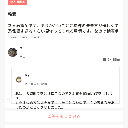
プリセプターの役割は、パンダコパンダさんのイメージどおり
新人看護師
を感じています。

です。ただ、勤務的にプリセプターと同じ日をしょっちゅう作
れないので、プリセプターを中心に教えたりフォローしていま
輸液
すが、みんなで１年生を教えるみたいなかんじです。

また、人見知りな性格もあって、研修で学んだ看護技術を練
何に悩んでいるのか、どんな技術が苦手なのかなどはプリセプ
習するために先輩へお願いすることが「迷惑ではないか」と
ターを窓口にしている感じです。

新人看護師です。ありがたいことに病棟の先輩方が優しくて
思ってしまい、なかなか声をかけることができません。その
過保護すぎるくらい見守ってくれる環境です。なので輸液ポ
点については、自分自身でも改善しなければいけないと思っ
プリセプターが自分の役割を分かっていないのか、自分がプリ
ンプも最近になってするようになりました。500mlを8時間
ています。

セプターになっていること自体分かっていないのかもしれませ
勉強
新人
病棟
で落とす指示なので1時間あたり63mlですが、途中でシャワ
ん。

先輩に話しかけずらいのは良く分かりますが、自分がプリセプ
ーするためにロックをしてシャワー後に再開する場合の輸液
一方で、プリセプターは放任主義なのか、研修内容や看護技
柊
ティーになっていること挨拶にいきましたか？

ポンプの設定の仕方が病棟に2通りあります。当初の予定通
術の練習状況について聞かれることはほとんどありません。
学生
り、500mlの63ml/hで設定する方と、残量をシャワー後から
「今のうちに練習した方がいいよ」と言われることはありま
6
・
4日前
今は８月なので、パンダコパンダさんの状況が良くなっている
終了予定までの時間で割って、残量と新しく求めた1時間あ
すが、それ以上の関わりは特にありません。

といいなって思います。

たりの量を設定してる方の2通りあります。先輩に聞きたい
あなたが考えている、同じ病棟だから言いにくいって分かりま
す。私なら、変えたいってことは言わずに周りにいる先輩に聞
のですがどちらかのやり方が間違ってる場合、先輩の間違い
私のイメージでは、プリセプターは一緒に技術練習をしてく
w.y
いたり技術練習の相手をお願いします。

を指摘する形になるのが怖くてまだ聞けてないです。みなさ
れたり、定期的に悩みや困っていることを聞いてくれたりす
話しかけやすい先輩はいますか？

消化器内科, 病棟
んはどちらでしているのか教えていただきたいです。
る存在だと思っていました。しかし、実際にはそのような関
わりはなく、面談などもありません。そのため、ずっと距離
今は大事な時なので、色んな事に悩むのはよく分かります。

私は、８時間で落とす指示なので入浴後も63ml/hで落としま
を感じています。

変えて欲しいって言ったあとの環境が悪いほうに変わってしま
す。

わないか心配なので、その日にフォローについてくれた先輩に
もう１つの方法は今までにしたことないので、その考え方があ
話しかけたら良いのかなって思います。

ったのかとビックリしました。
一方で、他の先輩方は普段の会話の中で「何か困っているこ
とはない？」と気にかけてくださることが多く、そのような
プリセプターが付くのが1番いいですが、あまり関わり方を知
回答をもっと見る
関わりを感じています。しかし、プリセプターに対してはそ
らなそうなので。私なら、プリセプターに話を聞きたいところ
のような印象を持てません。

ですが‥。
