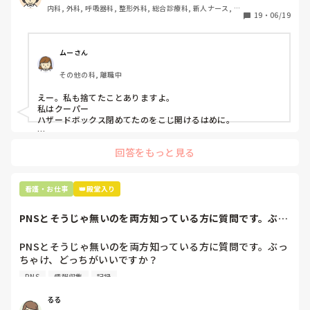
内科, 外科, 呼吸器科, 整形外科, 総合診療科, 新人ナース, 脳
て…。

19
・
06/19
神経外科, 慢性期, 回復期
プリセプターに

「普通鑷子捨てる！？明らかに使い捨てて良いような安物じ
ムーさん
ゃないよね？」

その他の科, 離職中
「そんなミスした新人、あなたが初めてだよ」

と言われました。。

えー。私も捨てたことありますよ。

私はクーパー

たしかに、よくよく考えてみれば

ハザードボックス閉めてたのをこじ開けるはめに。

手術室で使った物品も全部滅菌して使いまわすし、

これは私じゃないけど、患者さんのガラケーを洗濯ものと一緒
滅菌の種類とかも学校で習ったはずなのに

回答をもっと見る
に出しちゃったり。(これは問題か💦)
なんで頭回らなかったんだろう😭

市長さんは、

看護・お仕事
👑殿堂入り
患者さんに迷惑かけたわけじゃないから大丈夫、

と慰めてくれましたが、、

PNSとそうじゃ無いのを両方知っている方に質問です。ぶっ
自分が情けなくて情けなくて😭

ちゃけ、どっち...
明日からの勤務が怖い笑

PNSとそうじゃ無いのを両方知っている方に質問です。ぶっ
ちゃけ、どっちがいいですか？

こんなバカな私をせめて笑い飛ばしてください笑
PNS
情報収集
記録
私の病院は３年前からPNSを導入して、一部の病棟はその
後、PNSを廃止しました。

るる