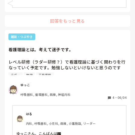
回答をもっと見る
雑談・つぶやき
看護理論とは。考えて迷子です。
レベル研修（ラダー研修？）で看護理論に基づく関わりを行
なっていく予定です。勉強しないといけないと思うのです
が、看護理論…？となっていて頭がこんがらがっています。
ラダー
勉強
正看護師
例えばキューブラ・ロスは死の受容、悲嘆のプロセスを提唱
していますが、こういうのも看護理論と捉えても良いのでし
ゆっこ
ょうか？概念？を捉えているから看護理論ではないとかある
呼吸器科, 循環器科, 病棟, 神経内科
のでしょうか？もう分からん！
4
・
06/04
はる
内科, 呼吸器科, 小児科, 病棟, 介護施設, リーダー
ゆっこさん、こんばんは🌃
