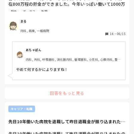
在800万程の貯金ができました。今年いっぱい働いて1000万
まで貯めるか夏のボーナスをもらって目途をたてるか？皆さ
貯金
ボーナス
転職
んにらどちらにしますか？ちなみに仕事に対するきは過去の
投稿の通りです。
まる
内科, 病棟, 一般病院
14
・
06/15
あちゃぽん
内科, 外科, 呼吸器科, 消化器内科, 循環器科, 小児科, 心療内科, 整形
外科, 産科・婦人科, 耳鼻咽喉科, 皮膚科, 泌尿器科, リハビリ科, 総
合診療科, 救急科, 超急性期, ICU, CCU, HCU, その他の科, ママナー
やめて何するかによりますね！
ス, 外来, 神経内科, 脳神経外科, NICU, 消化器外科, 一般病院, 慢性
期, 回復期, 終末期, オペ室, 透析, 検診・健診
回答をもっと見る
キャリア・転職
先日10年働いた病院を退職して昨日退職金が振り込まれたの
ですが、(2年...
先日10年働いた病院を退職して昨日退職金が振り込まれたの