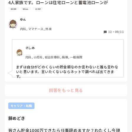
4人家族です。ローンは住宅ローンと蓄電池ローンが

残ってます。

貯蓄
貯金
旦那
旦那はフルタイムで働き自分は週３０時間契約の

ゆん
パートナースで働いています。

内科, ママナース, 外来
12
・
09/11
30歳の平均貯蓄率はどのくらいかずばり気になって

質問です。皆さんいくら貯金されていますか？

自分はまだまだ貯蓄額が少ないです。。
さしみ
内科, 小児科, 総合診療科, 病棟, 一般病院
まずは自分がどのくらいの貯金額なのか言わないと誰も言わな
いと思います。言いたくないならネットで調べれば出てきま
す。
回答をもっと見る
キャリア・転職
辞めどき
皆さん貯金1000万できたら仕事辞めますか？わたくし今現