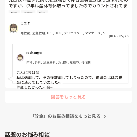
ですが、(2年は産休育休取ってましたのでカウントされてま
せん)10年あんなにしんどい思いをしながら働いた割に…っ
貯蓄
退職金
貯金
て感じでした。

もちろんいただけるだけありがたいんですが、看護師って夜
カエデ
勤ありきの給料で退職金って安いんだなって思ってしまって
急性期, 超急性期, ICU, HCU, プリセプター, ママナース, リー
から、これじゃぁ年金以外に2000万円なんて無理で死ぬま
6
・
05/26
ダー, 大学病院, 慢性期, SCU
で働かないと生きていけないって不安です…

転職された皆さんは退職金って取っておいてますか？また皆
さんは将来のために何かされてますか？

redranger
退職金って貯蓄してますか？恥ずかしながら育休で減った貯
内科, 外科, 泌尿器科, 急性期, 離職中, 慢性期
金を補ったら無くなりそうです…
こんにちは😃

私は退職して、その後離職してしまったので、退職金はほぼ税
金に消えてしまいました…。

貯金したかった…😂

あんなに頑張ったのに、これだけか…っていう額ですよね。
回答をもっと見る
「貯金」のお悩み相談をもっと見る
話題のお悩み相談