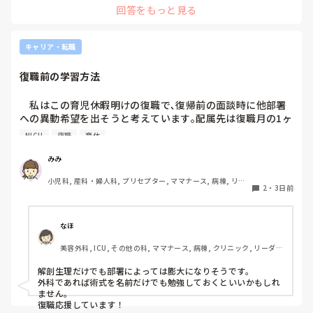
回答をもっと見る
キャリア・転職
復職前の学習方法
　私はこの育児休暇明けの復職で､復帰前の面談時に他部署
への異動希望を出そうと考えています｡配属先は復職月の1ヶ
月前に確定するので､まだまだどこの部署へ配属されるか定
NICU
復職
育休
かではありません｡現部署はNICUです｡

　ただ､復職するまで何も学習しないというのは不安でたま
みみ
りません｡今､どこの配属になっても良いように土台である解
小児科, 産科・婦人科, プリセプター, ママナース, 病棟, リー
剖生理学を見直しています｡皆さんならどのように対策され
2
・
3日前
ダー, 一般病院
ますか？
なほ
美容外科, ICU, その他の科, ママナース, 病棟, クリニック, リーダ
ー, 消化器外科, 一般病院
解剖生理だけでも部署によっては膨大になりそうです。

外科であれば術式を名前だけでも勉強しておくといいかもしれ
ません。

復職応援しています！