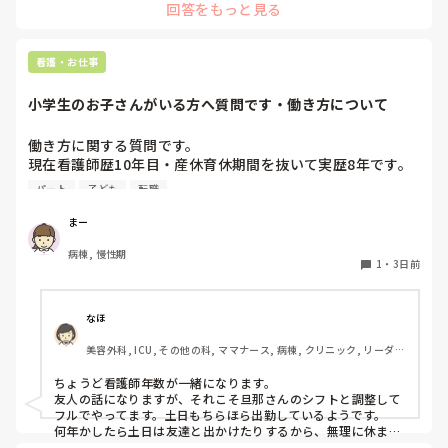
回答をもっと見る
看護・お仕事
小学生のお子さんがいる方へ質問です・働き方について
働き方に関する質問です。

現在看護師歴10年目・産休育休期間を抜いて実歴8年です。

今後の働き方について悩んでいます。

パート
子ども
転職
再来年から子どもが小学生になります。

まー
小1の壁(帰りが早い・土曜が休み)に備えて、

病棟, 慢性期
日勤9〜17時のフルタイム正社員から週4パート勤務9〜16時
1
・
3日前
に変えようか、このままフルタイムのままいけるか迷ってい
ます。

正社員だと毎週土曜はほぼ出勤、日曜もシフト次第で出勤で
なほ
す。ただボーナスは手放したくない…。

美容外科, ICU, その他の科, ママナース, 病棟, クリニック, リーダ
さすがに1人でお留守番はできないので、同じくシフトの夫
ー, 消化器外科, 一般病院
と相談しながら頑張るか、低学年のうちはパートにするか。

ちょうど看護師年数が一緒になります。

友人の話になりますが、それこそ旦那さんのシフトと調整して
小学生のお子さんがいる看護師さん、働き方はどうされてま
フルでやってます。土日もちらほら出勤しているようです。

すか？
何年かしたら土日は友達と出かけたりするから、無理に休まな
くてもいいかと思って、と先日話しておりました！