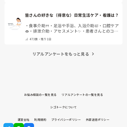
皆さんの好きな（得意な）日常生活ケア・看護は？
・
食事介助🍴
・
足浴や手浴、入浴介助🛀
・
口腔ケア
👄
・
排泄介助・アセスメント✨
・
患者さんとのコミ
ュニケーション😊
・
特にない
・
その他（コメント
473
票・
残り1日
で教えてください）
リアルアンケートをもっと見る
お悩み相談の一覧を見る
リアルアンケートの一覧を見る
シゴトークについて
運営会社
利用規約
プライバシーポリシー
外部送信ポリシー