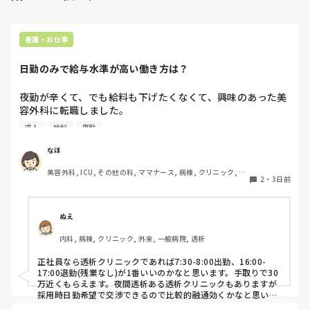
看護・お仕事
日勤のみで給与水準が高い働き方は？
夜勤が辛くて、でも給料も下げたくなくて、興味のあった美
容外科に転職しました。

その後数年働き、現在育休中です。

求人
給料
夜勤
終業時間が遅いことから今後転職を考えています。

病院の求人を見ても、やはり夜勤をしないと、、という感じ
なほ
です。

美容外科, ICU, その他の科, ママナース, 病棟, クリニック, リ
2
・
3日前
ーダー, 消化器外科, 一般病院
夜勤がなくても時給がいい看護師の仕事はなんでしょうか？
ぬえ
内科, 病棟, クリニック, 外来, 一般病院, 透析
正社員なら透析クリニックであれば7:30-8:00出勤、16:00-
17:00退勤(残業なし)が1番いいのかなと思います。手取りで30
万近くもらえます。夜間透析ある透析クリニックもありますが
採用時日勤希望で交渉できるので比較的融通効くかなと思いま
す。