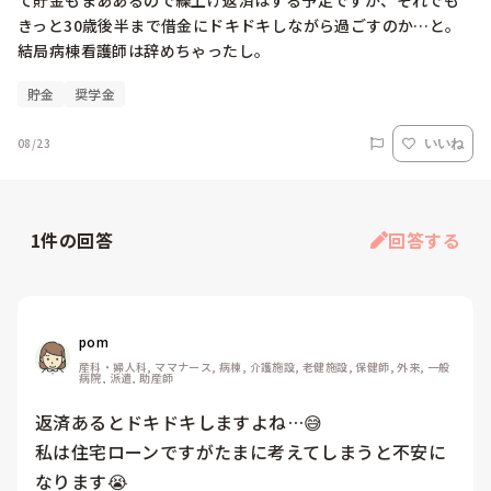
て貯金もまああるので繰上げ返済はする予定ですが、それでも
きっと30歳後半まで借金にドキドキしながら過ごすのか…と。
結局病棟看護師は辞めちゃったし。
貯金
奨学金
08/23
いいね
1
件の回答
回答する
pom
産科・婦人科, ママナース, 病棟, 介護施設, 老健施設, 保健師, 外来, 一般
病院, 派遣, 助産師
返済あるとドキドキしますよね…😅

私は住宅ローンですがたまに考えてしまうと不安に
なります😭
