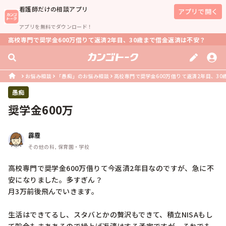
看護師
だけの相談アプリ
アプリで開く
アプリを無料でダウンロード！
高校専門で奨学金600万借りて返済2年目、30歳まで借金返済は不安？
お悩み相談
「愚痴」のお悩み相談
高校専門で奨学金600万借りて返済2年目、3
愚痴
奨学金600万
霹靂
その他の科, 保育園・学校
高校専門で奨学金600万借りて今返済2年目なのですが、急に不
安になりました。多すぎん？

月3万前後飛んでいきます。

生活はできてるし、スタバとかの贅沢もできて、積立NISAもし