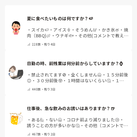
夏に食べたいものは何ですか？🍉
・
スイカ🍉
・
アイス🍦
・
そうめん🥢
・
かき氷🍧
・
焼
肉（BBQ)🍖
・
ウナギ🐟
・
その他(コメントで教え
てください)
228
票・
残り4日
日勤の時、前残業は何分前からしていますか？⌚
・
禁止されてます🚫
・
全くしません🙅
・
１５分前後
😊
・
３０分前後🤓
・
１時間はないくらい🤔
・
１時
間以上…😨
・
その他（コメントで教えて下さい）
440
票・
残り3日
仕事後、急な飲みのお誘いはありますか？🍺
・
ある🙋
・
ない🙅
・
コロナ前より減りました😢
・
誘うことの方が多いかな🤔
・
その他（コメントで教
えてください）
467
票・
残り2日