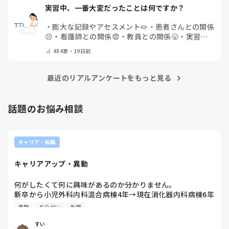
実習中、一番大変だったことは何ですか？
・
膨大な記録やアセスメント✏️
・
患者さんとの関係
😣
・
看護師との関係😨
・
教員との関係😤
・
実習仲
間との関係😷
・
何もかもが大変だった😭
・
なんだ
484
票・
19日前
かんだ楽しかったです😊
・
その他（コメントで教
えてください）
最近のリアルアンケートをもっと見る
話題のお悩み相談
キャリア・転職
キャリアアップ・異動
何がしたくて何に興味があるのか分かりません。

新卒から小児外科内科混合病棟4年→現在消化器内科病棟6年
目。

異動
やりがい
転職
↑※小児・成人両方経験したくて希望で異動

6年いるので、できないことはないくらい一通り経験できま
すい