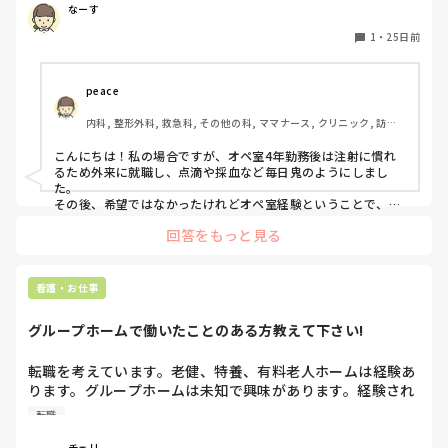
なーす
1
・
25日前
peace
内科, 整形外科, 救急科, その他の科, ママナース, クリニック, 訪問
看護, 介護施設, 外来, オペ室, 派遣
こんにちは！私の場合ですが、オペ室4年勤務後は注射に慣れ
るため外来に就職し、点滴や採血など毎日鬼のようにしまし
た。

その後、希望ではなかったけれどオペ室経験ということで、内
視鏡にいかされ、大腸カメラやブロンコ、アンギオなどについ
回答をもっと見る
ていました。私のオペ室時代の同期は半分がずっとオペ室のみ
で転職をくりかえしています。

なーすさんがオペ室以外にも行きたい気持ちがあるなら、最初
は大変かもしれませんが挑戦したい部門にいくのもいいとおも
看護・お仕事
います！
グループホームで働いたことのある方教えて下さい!
転職を考えています。老健、特養、有料老人ホームは経験あ
ります。グループホームは未知で興味があります。経験され
ている方の話が聞きたくて…働くにあたって良い点や悪い点
転職
等教えてほしいです。
チェリ