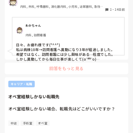
した。

内科, 外科, 呼吸器科, 消化器内科, 小児科, 泌尿器科, 急性期, 
このまま今の病棟に居続けるのも…と思う反面かと言って異
2
・
24日前
プリセプター, 病棟, 訪問看護, リーダー, 一般病院, 大学病
動してまでやりたいことが分かりません。

院, 慢性期, 終末期
同じような方や、おすすめの異動先はありますか？
わかちゃん
内科, 訪問看護
日々、お疲れ様です(*^^*)

私は病棟10年→訪問看護へ異動になり3年が経過しました。

希望ではなく、訪問看護には少し興味がある…程度でした。

しかし異動してから毎日仕事が楽しくて(oˆ罒ˆo)

改めて自己分析すると、「コミュニケーションをとることが好
回答をもっと見る
き」「病棟の常に業務に追われる感覚が嫌だった」「丁寧に看
護がしたい」「患者さんだけでなく家族まで巻き込んで看護を
したい」という点が、訪問看護が自分に合っていたんだなぁと
気付くことができました！投稿者様もご自身の強み？や、なり
キャリア・転職
たい看護師像を考えると今後に繋がるかもしれませんね。希望
で異動したり、やりたいことを模索している姿、素敵だと思い
オペ室経験しかない転職先
ます！！
オペ室経験しかない場合、転職先はどこがいいですか？
中途
手術室
オペ室