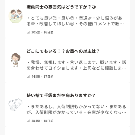
職員同士の雰囲気はどうですか？🤝
・
とても良い🥰
・
良い😊
・
普通🌿
・
少し悩みがあ
る💭
・
改善してほしい😢
・
その他(コメントで教え
てください)
305
票・
16日前
どこにでもいる！？お局への対応は？
・
我慢、無視します
・
言い返します、戦います
・
話
を合わせてヨイショします
・
上司などに相談しま
す
・
お局はいません
・
その他（コメントで教えて下
448
票・
17日前
さい）
使い捨て手袋まだ在庫ありますか？
・
まだあるし、入荷制限もかかってない
・
まだある
が、入荷制限がかかっている
・
在庫が少なくなって
きている
・
全くない
・
手袋はもともと使っていな
484
票・
18日前
い
・
その他（コメントで教えてください）