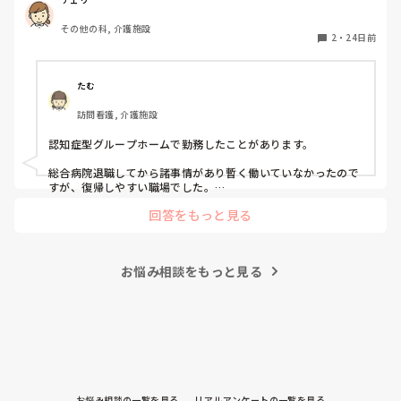
その他の科, 介護施設
2
・
24日前
たむ
訪問看護, 介護施設
認知症型グループホームで勤務したことがあります。

総合病院退職してから諸事情があり暫く働いていなかったので
すが、復帰しやすい職場でした。

回答をもっと見る
医療行為も基本的にはなく、服薬管理や体調管理がメインでし
た。

場所にもよるかな？と思うのですが、私は食事作ったりもして
お悩み相談をもっと見る
いました。

楽しく仕事できていました✨
お悩み相談の一覧を見る
リアルアンケートの一覧を見る