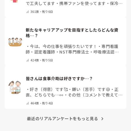
で工夫してます
・
携帯ファンを使ってます
・
保冷剤
を持ち運んでいます
・
特に暑さ対策はしていませ
361
票・
残り6日
ん
・
その他（コメントで教えて下さい）
新たなキャリアアップを目指すとしたらどんな資
格…？
・
今は、今の仕事を頑張りたいです！
・
専門看護
師
・
認定看護師
・
NST専門療法士
・
呼吸療法認定
士
・
糖尿病療養指導士
・
認知症ケア専門士
・
消化器
424
票・
残り5日
内視鏡技師
・
その他(コメントで教えて下さい)
皆さんは食事介助は好きですか…？
・
好き（得意）です🥰
・
嫌い（苦手）です😅
・
正
直、どちらでも…👀
・
その他（コメントで教えてく
ださい）
464
票・
残り4日
最近のリアルアンケートをもっと見る