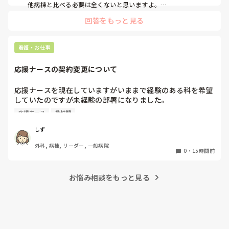
他病棟と比べる必要は全くないと思いますよ。

回答をもっと見る
まず、同じ病棟の先輩達はどうしていますか？先輩と比較して
足りない、時間がかかるのはどんな部分ですか？

私の想像にすぎませんが、多分準備が足りないか遅いと思いま
す。

看護・お仕事
前日受け持ちがわかるなら、やりそうな処置等、手順や必要物
品、物品の位置まで予習してから出勤します。4月入職なら今
応援ナースの契約変更について
まで見学したり、マニュアルをみて先輩から教わってきた事の
ストックがありますよね！是非活用して下さい‼︎

応援ナースを現在していますがいままで経験のある科を希望
これは私が新人時代、先輩に言われたことなのですが「そもそ
していたのですが未経験の部署になりました。

も超勤する前提で仕事してるよね？終わらせようとしてるな
急性期なのもあって夜勤が不安で日勤のみに変更してもらう
ら、その動きにはならないよ。」と。今なら言いたいことがわ
応援ナース
急性期
か、期間を短くしてもらおうかと考えています。契約後に内
かりますが…。

超勤の手当はもらえますか？新人は超勤もらえなかったり、も
容変更された経験のある方はいますか？

しず
らえれば先輩達からブーイングと良いこと無しなので、とにか
その場合給料も変更になりますか？
く定時過ぎには終わるに限ります。一度先輩に相談しつつ、準
外科, 病棟, リーダー, 一般病院
0
・
15時間前
備や予習をして挑みましょう！
お悩み相談をもっと見る