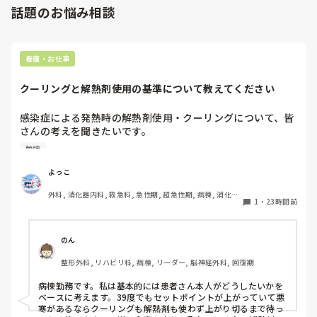
話題のお悩み相談
看護・お仕事
クーリングと解熱剤使用の基準について教えてください
感染症による発熱時の解熱剤使用・クーリングについて、皆
さんの考えを聞きたいです。

勉強
例えば、感染症で39℃前後の発熱があり、抗菌薬を開始した
ばかりの患者さんがいるとします。当然、原因がすぐに改善
よっこ
するわけではないため、解熱剤を使用して一時的に解熱して
外科, 消化器内科, 救急科, 急性期, 超急性期, 病棟, 消化器
も、効果が切れれば再度発熱する可能性があります。

1
・
23時間前
外科, 一般病院
特に高齢者の場合、

・高熱が持続することで代謝・酸素消費量が増え、循環・呼
のん
吸への負担や体力消耗につながる

整形外科, リハビリ科, 病棟, リーダー, 脳神経外科, 回復期
・一方で、解熱剤で一度下がったあと再び発熱すると、悪寒
やシバリングを伴うこともあり、体温が上下する過程自体も
病棟勤務です。私は基本的には患者さん本人がどうしたいかを
負担になる

ベースに考えます。39度でもセットポイントが上がっていて悪
という両面があると思っています。

寒があるならクーリングも解熱剤も使わず上がり切るまで待っ