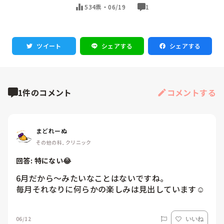
534票・
06/19
1
ツイート
シェアする
シェアする
1件のコメント
コメントする
まどれーぬ
その他の科, クリニック
回答: 
特にない😂
6月だから〜みたいなことはないですね。

毎月それなりに何らかの楽しみは見出しています☺️
06/12
いいね