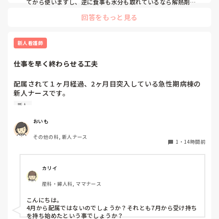
てから使いますし、逆に食事も水分も取れているなら解熱剤は
使わないかもしれません。発熱そのものが循環器や呼吸器の負
そのため、「○℃以上だから解熱剤」「発熱したからクーリ
回答をもっと見る
担になっているようなら速やかに解熱を行います。高齢者の場
ング」と体温だけで判断するより、苦痛の程度、HR・RR、
合全身状態が悪くなるだけでなく廃用も進んでしまう可能性も
循環動態、呼吸状態、悪寒・シバリング、心肺予備能などを
あると思います。

見て、発熱による負荷が大きい場合に解熱する方が良いので
その患者さんがどうかとかその時の状況によって対応は様々あ
新人看護師
はないかと考えています。

ると思うので、この場合はこうするみたいなパターン的なもの
はあまり気にしなくても良いのかなと思います。
仕事を早く終わらせる工夫
また、感染性発熱でセットポイントが上昇している段階、特
に悪寒や末梢冷感がある患者さんへのクーリングは、患者さ
配属されて１ヶ月経過、2ヶ月目突入している急性期病棟の
んが希望する場合を除いて積極的に行うメリットがあまりな
新人ナースです。

いのでは？とも感じています。

他の病棟の同期は4、5人受け持っている中まだ2人しか受け
新人
持っていません。

皆さんは感染症による発熱時、

しかも、2人受け持ちで平均1～3時間は残業しています。3
「解熱剤を使う・使わない」

おいも
人目に入れないことに焦りを感じています。

「クーリングする・しない」

その他の科, 新人ナース
を何を基準に判断していますか？

1
・
14時間前
皆さんの仕事を早く終わらせるために工夫してること教えて
病棟や救急、ICUなど、それぞれの現場での考え方も聞いて
みたいです。
カリイ
産科・婦人科, ママナース
こんにちは。

4月から配属ではないのでしょうか？それとも7月から受け持ち
を持ち始めたという事でしょうか？
