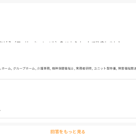
ぶどう（アーリーキャンベル）をJAからネットで注文しました。
人ホーム, グループホーム, 介護事務, 精神保健福祉士, 実務者研修, ユニット型特養, 障害福祉関


回答をもっと見る