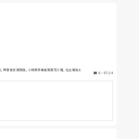
連, 障害者支援施設, 小規模多機能型居宅介護, 社会福祉士
6
・
07/14