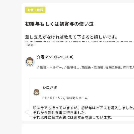
お金・給料
初給与もしくは初賞与の使い道
差し支えがなければ教えて下さると嬉しいです。

私の初賞与はまだですが初給与は両親の好物である高級
給料
介護マン（レベル1.0）
介護職・ヘルパー, 介護福祉士, 施設長・管理職, 従来型特養, 有料老
シロハタ
PT・OT・リハ, 有料老人ホーム
私は今でも持っていますが、初給与はピアスを購入しました。
それから親と食事に行きました。

それ以外に毎年両親にはお年玉を渡しています。