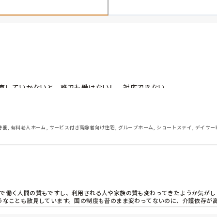
直していかないと、誰でも働けないし、対応できない。

達のエゴや価値観の押し付け、プレッシャーどうにかならないかな。
変えないと。介護という仕事に就きたくない、つけない。いつまでも
特養, 有料老人ホーム, サービス付き高齢者向け住宅, グループホーム, ショートステイ, デイサー
とで働く人間の質もですし、利用される人や家族の質も変わってきたようか気がし
ようなことも散見しています。国の制度も昔のまま変わってないのに、介護依存が