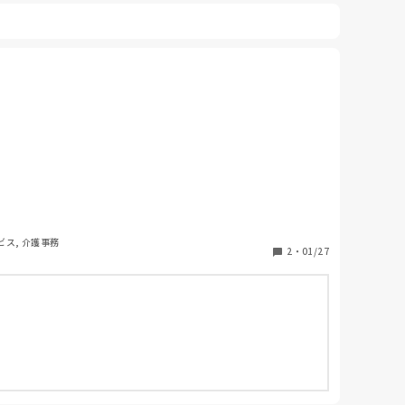
ビス, 介護事務
2
・
01/27