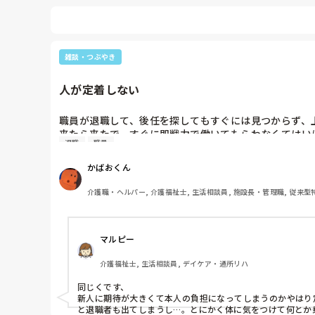
雑談・つぶやき
人が定着しない
職員が退職して、後任を探してもすぐには見つからず、上
来たら来たで、すぐに即戦力で働いてもらわなくてはい
退職
職員
うぎゃあ
かばおくん
介護職・ヘルパー, 介護福祉士, 生活相談員, 施設長・管理職, 従来型
マルピー
介護福祉士, 生活相談員, デイケア・通所リハ
同じくです、

新人に期待が大きくて本人の負担になってしまうのかやはり
と退職者も出てしまうし…。とにかく体に気をつけて何とか乗