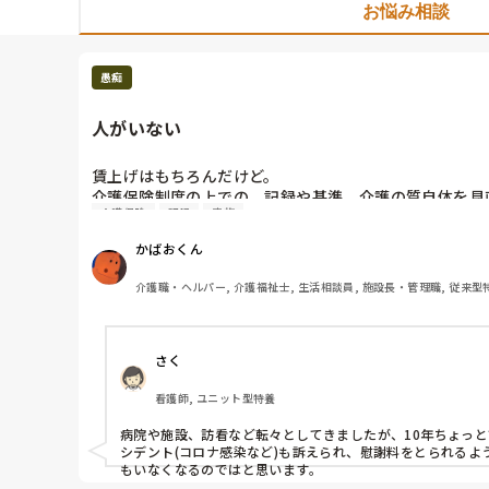
お悩み相談
愚痴
人がいない
賃上げはもちろんだけど。

介護保険制度の上での、記録や基準、介護の質自体を見
介護保険
記録
家族
利用している本人の意思、尊重はわかるけど。周りの人
してるから。大事だけど。日本の介護という考え自体を
かばおくん
しっかりできない。
介護職・ヘルパー, 介護福祉士, 生活相談員, 施設長・管理職, 従来型
さく
看護師, ユニット型特養
病院や施設、訪看など転々としてきましたが、10年ちょっ
シデント(コロナ感染など)も訴えられ、慰謝料をとられる
もいなくなるのではと思います。