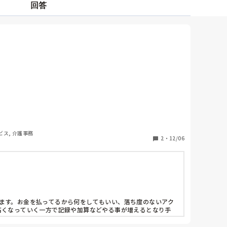
回答
もちろん、税金が主だし、本人または家族もお金を負担
人の確保もできない上に、ロボットや福祉器具の利用も
ビス, 介護事務
2
・
12/06
ます。お金を払ってるから何をしてもいい、落ち度のないアク
高くなっていく一方で記録や加算などやる事が増えるとなり手