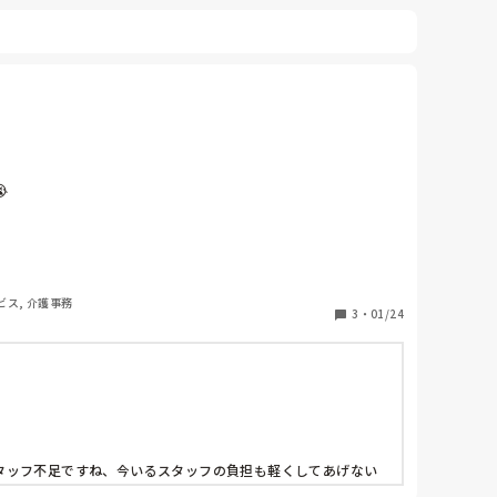


ビス, 介護事務
3
・
01/24
タッフ不足ですね、今いるスタッフの負担も軽くしてあげない