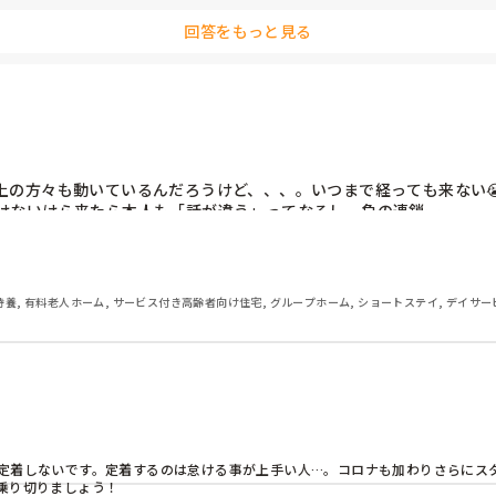
回答をもっと見る
の方々も動いているんだろうけど、、、。いつまで経っても来ない😭
けないけら来たら本人も「話が違う」ってなるし。負の連鎖ー。。。

特養, 有料老人ホーム, サービス付き高齢者向け住宅, グループホーム, ショートステイ, デイサー
定着しないです。定着するのは怠ける事が上手い人…。コロナも加わりさらにス
り切りましょう！
