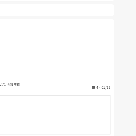
ビス, 介護事務
4
・
01/23