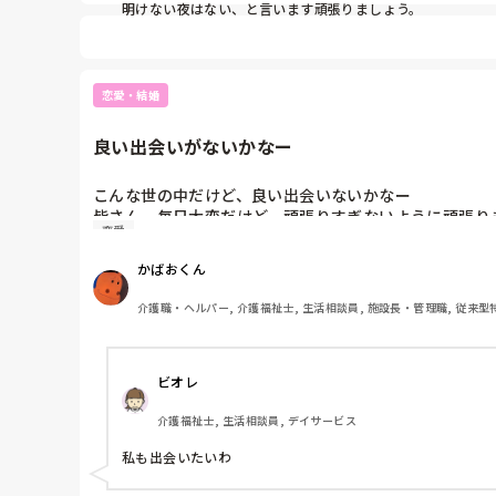
明けない夜はない、と言います頑張りましょう。
恋愛・結婚
良い出会いがないかなー
こんな世の中だけど、良い出会いないかなー

皆さん、毎日大変だけど、頑張りすぎないように頑張りま
恋愛
だれかー遊びたいーww
かばおくん
介護職・ヘルパー, 介護福祉士, 生活相談員, 施設長・管理職, 従来型
ビオレ
介護福祉士, 生活相談員, デイサービス
私も出会いたいわ