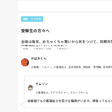
雑談・つぶやき
受験生の方々へ
会場は毎年、めちゃくちゃ寒いから気をつけて、防寒対策
介護福祉士いよいよですね！

防寒
介護福祉士試験
介護福祉士
頑張って！大丈夫★大丈夫！！
かばおくん
介護職・ヘルパー, 介護福祉士, 生活相談員, 施設長・管理職, 従来型
サムソン
介護福祉士, ケアマネジャー, グループホーム
自施設でも介護福祉士を受ける職員がいます。頑張ってもら