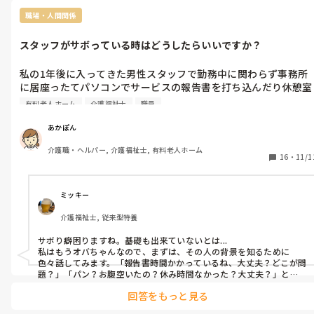
職場・人間関係
スタッフがサボっている時はどうしたらいいですか？
私の1年後に入ってきた男性スタッフで勤務中に関わらず事務所
に居座ったてパソコンでサービスの報告書を打ち込んだり休憩室
でパンを食べたりとサボる癖が見受けられます。他にもオムツと
有料老人ホーム
介護福祉士
職員
パットが左右どちらかに行き過ぎてシワにっているわ汚染してい
るわで基礎もなっていません。先輩として注意したいところです
あかぽん
が、過去に父からの暴力などでトラウマがあり怖くて注意ができ
介護職・ヘルパー, 介護福祉士, 有料老人ホーム
ません。上司にもその人がサボっていることを何度か報告してお
16
・
11/1
りますが、上司からその人へ注意しているように思えないです。
他のスタッフも見て見ぬふりで、この場合どうしたらいいです
か？
ミッキー
介護福祉士, 従来型特養
サボり癖困りますね。基礎も出来ていないとは...

私はもうオバちゃんなので、まずは、その人の背景を知るために
色々話してみます。「報告書時間かかっているね、大丈夫？どこが問
題？」「パン？お腹空いたの？休み時間なかった？大丈夫？」と
か。心配する感じで近づいて、その人のアセスメントをしていきま
回答をもっと見る
す。

本当に多様性の時代です。「普通」や「一般常識」はもう🈚️です。そ