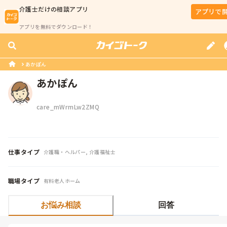
介護士
だけの相談アプリ
アプリで
アプリを無料でダウンロード！
あかぽん
あかぽん
care_mWrmLw2ZMQ
仕事タイプ
介護職・ヘルパー, 介護福祉士
職場タイプ
有料老人ホーム
お悩み相談
回答