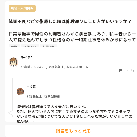
んな人が、他人様のケアなんてするなよと思いますが、、、笑顔で
対応しています。
職場・人間関係
体調不良などで復帰した時は普段通りにした方がいいですか？
日常茶飯事で男性の利用者さんから暴言暴力あり、私は昔から一
人で抱え込んでしまう性格なのか一時期仕事を休みがちになって
しまっていました。その分他のスタッフが補う形になってしまい
同僚
体調不良
人間関係
同僚から「そんな事で休まんといて」、「こっちは一生懸命働い
てるのに」とLINEで愚痴を言われました。私自身も休まず行かな
あかぽん
いとと思いながら、やはり精神的にしんどくて、、、わかって貰
介護職・ヘルパー, 介護福祉士, 有料老人ホーム
えない辛さもありココ最近も風邪を引いてしまい休んでしまいま
5
・
11/1
した。
小松菜
介護福祉士, 従来型特養
復帰後は普段通りで大丈夫だと思います。

ただ、休んでいる人間に対して直接そのような発言をするスタッフ
がいるなら勤務についてなんかは1度話し合った方がいいかもしれま
せんね。

ヘイト貯めて嫌がらせされる事なんかもあるみたいですから。
回答をもっと見る