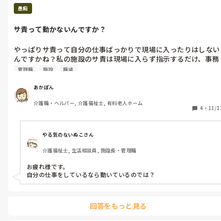
愚痴
サ責って動かないんですか？
やっぱりサ責って自分の仕事ばっかりで現場に入ったりはしない
んですかね？私の施設のサ責は現場に入らず指示するだけ、事務
所で自分の仕事ばっかりしてるんですよね。
管理職
施設
職場
あかぽん
介護職・ヘルパー, 介護福祉士, 有料老人ホーム
4
・
11/1
やる気のないぬこさん
介護福祉士, 生活相談員, 施設長・管理職
お疲れ様です。

自分の仕事をしているなら動いているのでは？
回答をもっと見る