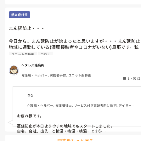
分で決めて良いんですよ。
感染症対策
まん延防止・・・
今日から、まん延防止が始まったと思いますが・・・まん延防止
地域に通勤している(濃厚接触者やコロナがいない)旦那です。私
達夫婦の住む地域は、まん延防止地域ではないのですが私の会社
ユニット型特養
コロナ
から旦那と私に会社から、検温施行の指示がありました。通勤し
てるだけで検温は、なんかおかしい気がしますが、皆さんはどう
ヘタレ介護職員
思いますか？ちなみに、旦那の職業は建築会社で現場などに向か
介護職・ヘルパー, 実務者研修, ユニット型特養
う、運転手です！私は、介護施設(特養)です。
2
・
01/2
きな
介護職・ヘルパー, 介護福祉士, サービス付き高齢者向け住宅, デイサービ
ス, 病院, 訪問介護, 小規模多機能型居宅介護
お疲れ様です。

蔓延防止が本日よりウチの地域でもスタートしました。

自宅、会社、出先…と検温・検温・検温…です💦

回答をもっと見る
ウイルス…目には見えないですら、
