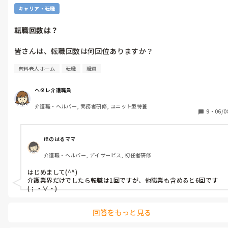
キャリア・転職
転職回数は？
皆さんは、転職回数は何回位ありますか？
有料老人ホーム
転職
職員
ヘタレ介護職員
介護職・ヘルパー, 実務者研修, ユニット型特養
9
・
06/0
ほのはるママ
介護職・ヘルパー, デイサービス, 初任者研修
はじめまして(^^)

介護業界だけでしたら転職は1回ですが、他職業も含めると6回です
(；・∀・)
回答をもっと見る