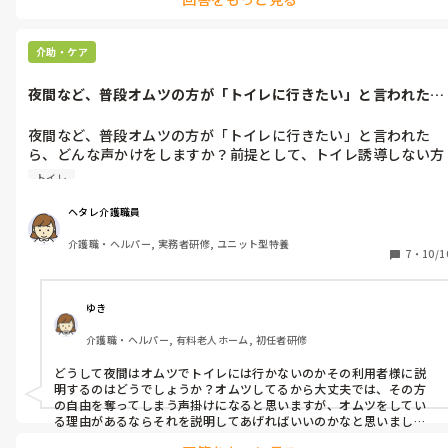
検温(発熱)が感染を知る第一歩…という位置付けならば仕方ないのか
な…とも思います。

介助・ケア
余り参考にならず申し訳ありません。
夜間など、普段オムツの方が「トイレに行きたい」と言われた
ら、どんな声か...
夜間など、普段オムツの方が「トイレに行きたい」と言われた
ら、どんな声かけをしますか？前提として、トイレ誘導しない方
です！うちの施設では「オムツしてるから大丈夫」と言うと、虐
トイレ
待になります( ；∀；)
ヘタレ介護職員
介護職・ヘルパー, 実務者研修, ユニット型特養
7
・
10/1
ゆき
介護職・ヘルパー, 有料老人ホーム, 初任者研修
どうして夜間はオムツでトイレには行かないのかその利用者様に説
明するのはどうでしょうか？オムツしてるから大丈夫では、その方
の自由を奪ってしまう声掛けになると思いますが、オムツをしてい
る理由があるならそれを説明してあげればいいのかなと思いまし
た。その方の状況が分からないので、適切には言えませんが、もし