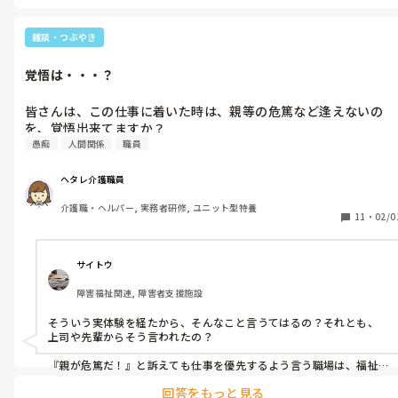
雑談・つぶやき
覚悟は・・・？
皆さんは、この仕事に着いた時は、親等の危篤など逢えないの
を、覚悟出来てますか？
愚痴
人間関係
職員
ヘタレ介護職員
介護職・ヘルパー, 実務者研修, ユニット型特養
11
・
02/0
サイトウ
障害福祉関連, 障害者支援施設
そういう実体験を経たから、そんなこと言うてはるの？それとも、
上司や先輩からそう言われたの？

『親が危篤だ！』と訴えても仕事を優先するよう言う職場は、福祉
業に関わらず、多々ありますよ。それぞれの職場によりけり、です。

回答をもっと見る
そんな無慈悲な要求をされたとしても、応じるか拒否するかは、自