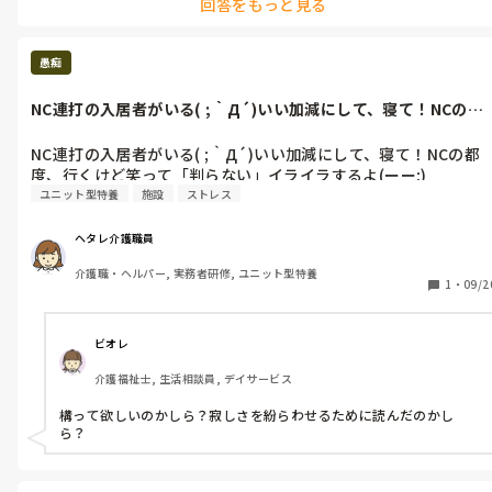
回答をもっと見る
身体的に安全にトイレに行ける方でこちらの都合でオムツにしてい
る方だったら、その時の状況によりますが時間的余裕があれば私だ
ったら連れて行っちゃうかもです。それを記録に送るなどすれば問題
ないかと思います。
愚痴
NC連打の入居者がいる( ;｀Д´)いい加減にして、寝て！NCの都
度、...
NC連打の入居者がいる( ;｀Д´)いい加減にして、寝て！NCの都
度、行くけど笑って「判らない」イライラするよ(ーー;)
ユニット型特養
施設
ストレス
ヘタレ介護職員
介護職・ヘルパー, 実務者研修, ユニット型特養
1
・
09/2
ビオレ
介護福祉士, 生活相談員, デイサービス
構って欲しいのかしら？寂しさを紛らわせるために読んだのかし
ら？