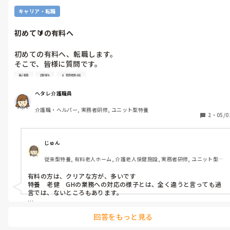
キャリア・転職
初めて🔰の有料へ
初めての有料へ、転職します。

そこで、皆様に質問です。

何かアドバイスあれば・・・と思います！尚、いままでは、特
転職
夜勤
人間関係
養・老健・グルホのみ経験してます！
ヘタレ介護職員
介護職・ヘルパー, 実務者研修, ユニット型特養
2
・
05/0
じゅん
従来型特養, 有料老人ホーム, 介護老人保健施設, 実務者研修, ユニット型特
養
有料の方は、クリアな方が、多いです

特養　老健　GHの業務への対応の様子とは、全く違うと言っても過
言では、ないところもあります。

お金が、絡んでますからね

回答をもっと見る
先ずは、言葉遣いに気をつけて
