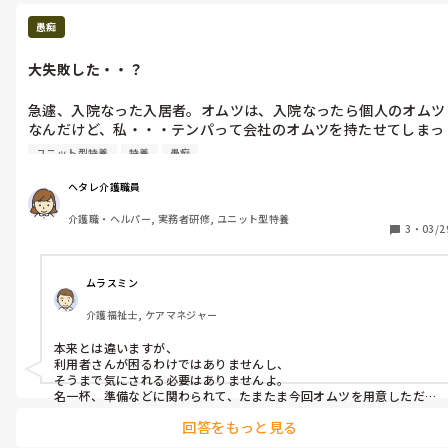
ですね。

愚痴
大失敗した・・？
急遽、入院なった入居者。オムツは、入院なったら個人のオムツ
なんだけど、私・・・テンパって会社のオムツを持たせてしまっ
た😵💧

ユニット型特養
特養
愚痴
緊急事態になると、テンパってしまう自分が呆れて嫌だ😭😭😭
ヘタレ介護職員
介護職・ヘルパー, 実務者研修, ユニット型特養
3
・
03/2
ムラスミン
介護福祉士, ケアマネジャー
本来とは違いますが、

利用者さんが困るわけではありませんし、

そうまで気にされる必要はありませんよ。

名一杯、準備などに関わられて、たまたま今回オムツを用意しただ
け、ですよね。
回答をもっと見る