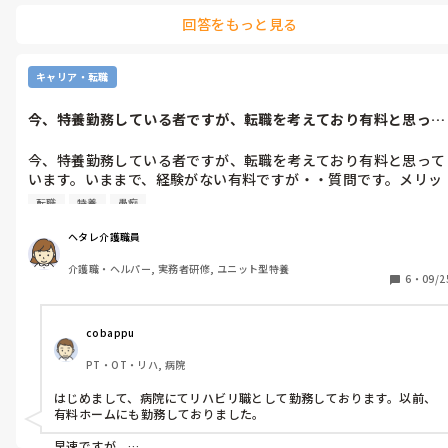
いように気をつければ大丈夫だと思います！
回答をもっと見る
キャリア・転職
今、特養勤務している者ですが、転職を考えており有料と思って
います。いま...
今、特養勤務している者ですが、転職を考えており有料と思って
います。いままで、経験がない有料ですが・・質問です。メリッ
ト・デメリットを教えて頂けませんでしょうか？あと、一日の仕
転職
特養
愚痴
事の流れを教えて下さい( ｡ﾟДﾟ｡)
ヘタレ介護職員
介護職・ヘルパー, 実務者研修, ユニット型特養
6
・
09/2
cobappu
PT・OT・リハ, 病院
はじめまして、病院にてリハビリ職として勤務しております。以前、
有料ホームにも勤務しておりました。

早速ですが、
