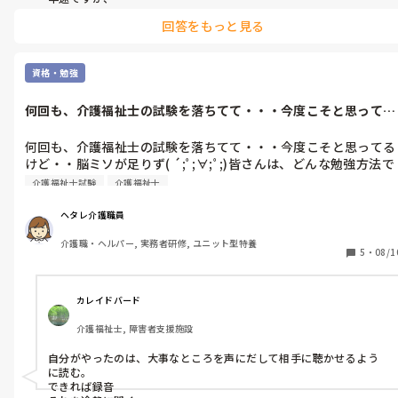
回答をもっと見る
メリット→介護度は各々、話せる方もたくさんいらっしゃるので、
様々な活動や日常を通して〝人としての触れ合い〟をしやすい。あ
とは、給与面でも比較的有利なところが多いかと思います。

資格・勉強
デメリット→サービス性が強いので、合う合わないが生じやすい。

何回も、介護福祉士の試験を落ちてて・・・今度こそと思ってる
施設によっても異なりますが、負担費用がそれなりになるので、御
けど・・脳ミ...
本人や家族を含めて一定以上の所得や知識をお持ちの方々が多いと
思います。

何回も、介護福祉士の試験を落ちてて・・・今度こそと思ってる
けど・・脳ミソが足りず( ´;ﾟ;∀;ﾟ;)皆さんは、どんな勉強方法で
その分、スタッフにも接遇の力が必要とされる場所もあるかと思い
すか？私は、片道1時間の車通勤です。
ます。ただ、通常は基本的な対応が取れていれば問題ないと思いま
介護福祉士試験
介護福祉士
す。

ヘタレ介護職員
一日の流れは、食事や排泄、入浴、移動の介助、体操やレク、外出の
付き添い、ご入居者様の洗濯(場所による)、居室の掃除、定期的なイ
介護職・ヘルパー, 実務者研修, ユニット型特養
5
・
08/1
ベントなど、合間に記録、情報交換は送りのノートが基本、必要に応
じて口頭で、という感じてした。

日勤(早番、遅番)、夜勤、日勤では非常勤の方がスポットでヘルプに
カレイドバード
入られることもありました。

介護福祉士, 障害者支援施設
少しでもお役に立てれば幸いです。良い職場が見つかるといいですね
😊
自分がやったのは、大事なところを声にだして相手に聴かせるよう
に読む。

できれば録音
