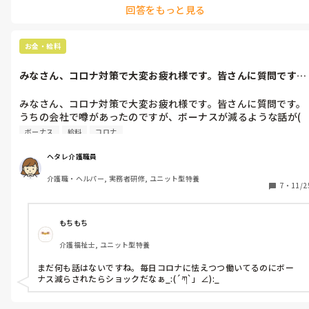
回答をもっと見る
お金・給料
みなさん、コロナ対策で大変お疲れ様です。皆さんに質問です。
うちの会社で...
みなさん、コロナ対策で大変お疲れ様です。皆さんに質問です。
うちの会社で噂があったのですが、ボーナスが減るような話が( 
´;ﾟ;∀;ﾟ;)コロナのお陰で・・・皆さんの所は、どうですか？
ボーナス
給料
コロナ
ヘタレ介護職員
介護職・ヘルパー, 実務者研修, ユニット型特養
7
・
11/2
もちもち
介護福祉士, ユニット型特養
まだ何も話はないですね。毎日コロナに怯えつつ働いてるのにボー
ナス減らされたらショックだなぁ_:(´ཀ`」∠):_