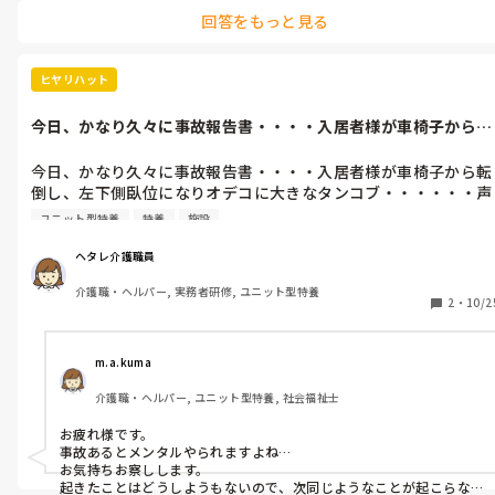
回答をもっと見る
ヒヤリハット
今日、かなり久々に事故報告書・・・・入居者様が車椅子から転
倒し、左下側...
今日、かなり久々に事故報告書・・・・入居者様が車椅子から転
倒し、左下側臥位になりオデコに大きなタンコブ・・・・・・声
掛けし痛いとこないか聞くと「頭・・・」と。「ごめんなさ
ユニット型特養
特養
施設
い・・・」と伝えると「何も・・・」と少し笑ってくれた(｡・´
｀・｡)それがまた、辛い。・゜゜(ノД`)
ヘタレ介護職員
介護職・ヘルパー, 実務者研修, ユニット型特養
2
・
10/2
m.a.kuma
介護職・ヘルパー, ユニット型特養, 社会福祉士
お疲れ様です。

事故あるとメンタルやられますよね…

お気持ちお察しします。

起きたことはどうしようもないので、次同じようなことが起こらな