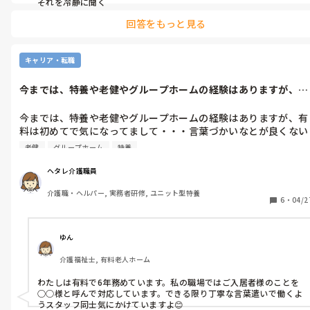
それを冷静に聞く
回答をもっと見る
キャリア・転職
今までは、特養や老健やグループホームの経験はありますが、有
料は初めてで...
今までは、特養や老健やグループホームの経験はありますが、有
料は初めてで気になってまして・・・言葉づかいなとが良くない
とと、聞きます！有料に勤務されてる方に、聞きたいのですが仕
老健
グループホーム
特養
事内容や言葉づかいなど、どうですか？すみませんが、教えて下
さい( ｡ﾟДﾟ｡)
ヘタレ介護職員
介護職・ヘルパー, 実務者研修, ユニット型特養
6
・
04/2
ゆん
介護福祉士, 有料老人ホーム
わたしは有料で6年務めています。私の職場ではご入居者様のことを
○○様と呼んで対応しています。できる限り丁寧な言葉遣いで働くよ
うスタッフ同士気にかけていますよ😊