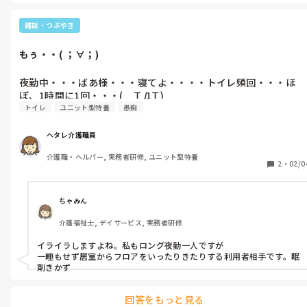
雑談・つぶやき
もぅ・・( ；∀；)
夜勤中・・・ばあ様・・・寝てよ・・・・トイレ頻回・・・ほ
ぼ、1時間に1回・・・(　ＴДＴ)
トイレ
ユニット型特養
愚痴
ヘタレ介護職員
介護職・ヘルパー, 実務者研修, ユニット型特養
2
・
02/0
ちゃみん
介護福祉士, デイサービス, 実務者研修
イライラしますよね。私もロング夜勤一人ですが

一睡もせず居室からフロアをいったりきたりする利用者相手です。眠
剤きかず
回答をもっと見る