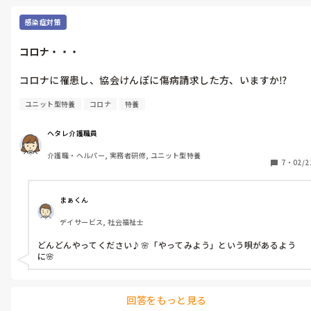
感染症対策
コロナ・・・
コロナに罹患し、協会けんぽに傷病請求した方、いますか⁉️
ユニット型特養
コロナ
特養
ヘタレ介護職員
介護職・ヘルパー, 実務者研修, ユニット型特養
7
・
02/2
まぁくん
デイサービス, 社会福祉士
どんどんやってください♪🌸「やってみよう」という唄があるよう
に🌸
回答をもっと見る