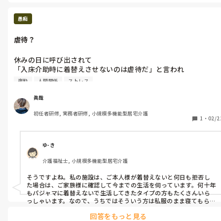
度に退職してしまいてんてこ舞い。本部が実態を調べてお局の悪事
がバレ、結局クビも同然でやめてかれたそうです。

眞哉さんは他の投稿を読んでいても良い方だと思います。異動は悔し
愚痴
いと思いますが、そんなお局と働かなくて良くなるんだとプラスに
考えて頑張ってください☺️

虐待？
ちなみに私は今のデイサービスで23年勤めていますのでお局ですね
ww

でも利用者様からも「あなたは長く勤めてるのに偉そうな態度を取
休みの日に呼び出されて

らないからいいわね」って褒めてもらえるのが自慢です☺️逆を言え
「入床介助時に着替えさせないのは虐待だ」と言われ

ば頼りないのでしょうかww

利用者さんが「着替えたくない」「粗暴行為がある」ので、僕は
研修期間の時に嫌な思いをしたので自分はそうならないように今で
夜勤
人間関係
ストレス
「時間を置いて着替えさせてる」と言いました。

も心がけています☺️

嫌なお局がいないところもありますよ🎵

「自己選択、自己決定」をして貰ってると。

眞哉
異動先が良いところでありますように☺️
他の方が僕の居ない時に勝手に着替えさせて

初任者研修, 実務者研修, 小規模多機能型居宅介護
夜勤中に転倒リスクある方が

1
・
02/2
「服を取られた」「無理矢理脱がされた」等

不穏で寝れなかった事も報告したけれど

「皆が出来てるのに」と言われました。

ゆ-き
介護福祉士, 小規模多機能型居宅介護
無理矢理着替えさせる方が虐待じゃないですか？

自己選択、自己決定をさせないで

そうですよね。私の施設は、ご本人様が着替えないと何日も拒否し
職員の意思だけでやって、

た場合は、ご家族様に確認して今までの生活を伺っています。何十年
その利用者さんの「尊厳」はどこに行くんでしょうか。
もパジャマに着替えないで生活してきたタイプの方もたくさんいら
っしゃいます。なので、うちではそういう方は私服のまま寝てもらっ
ています。やはり利用者様の「尊厳」は、大事だと思います！
回答をもっと見る