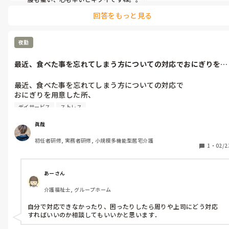
クセになるぎっくり腰なので無理せず元気になって同じ様に困った
回答をもっと見る
方を助けてあげれる様になれたらいいと思います。

でもその職員、無視はあかんなぁ。。
夜勤
最近、食べた事を忘れてしまう方についての対応でおにぎりを用
意した所、「...
最近、食べた事を忘れてしまう方についての対応で

おにぎりを用意した所、

「こんな物、ちゃんとしたご飯じゃない！」と言われ.........

デイサービス
ストレス
入眠する事は殆どない方なので

未熟な僕は対応に困ってます。

眞哉
前回夜勤で「警察呼んで！」と暴れ、

初任者研修, 実務者研修, 小規模多機能型居宅介護
今日の夜勤も気が重い.........

1
・
02/2
皆さんはどの様に対応していらっしゃいますか？
あーさん
介護福祉士, グループホーム
自分で対応できなかったり、困ったりしたら周りや上司にどう対応
すればいいのか相談してもいいかと思います．