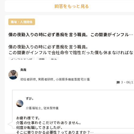
回答をもっと見る
職場・人間関係
僕の夜勤入りの時に必ず愚痴を言う職員。この間妻がインフルで
会社命令で陰...
僕の夜勤入りの時に必ず愚痴を言う職員。

この間妻がインフルで会社命令で陰性だった僕も休まなければな
らず、

インフルエンザ
退職
休み
その休みについて

「もう一緒に仕事するのは無理。どっちか辞める方向で」と言わ
眞哉
れ、

初任者研修, 実務者研修, 小規模多機能型居宅介護
辞めるつもりはないとその場で伝えた。

3
・
06/1
上司にもLINEで内容伝えたが既読スルー。
ずび。
介護福祉士, 従来型特養
お疲れ様です。

介護の仕事わそこだけでわありません。

何度か転職してきましたが、

そこに寄りかかる必要性？ってありますか？
