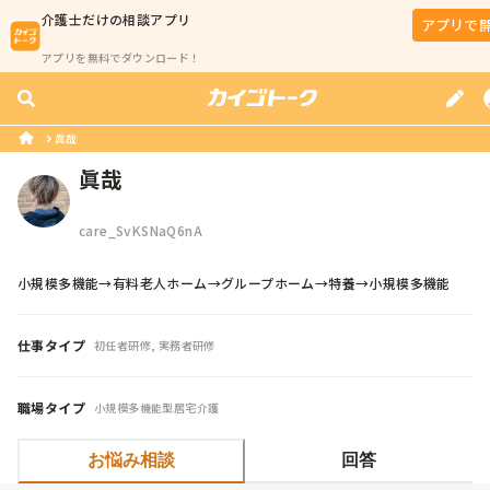
介護士
だけの相談アプリ
アプリで
アプリを無料でダウンロード！
眞哉
眞哉
care_SvKSNaQ6nA
小規模多機能→有料老人ホーム→グループホーム→特養→小規模多機能
仕事タイプ
初任者研修, 実務者研修
職場タイプ
小規模多機能型居宅介護
お悩み相談
回答