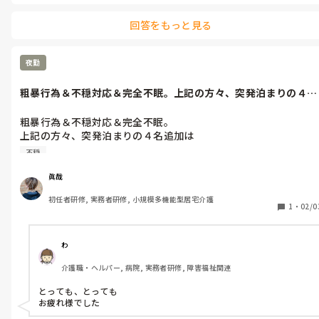
回答をもっと見る
夜勤
粗暴行為＆不穏対応＆完全不眠。上記の方々、突発泊まりの４名
追加は身が持...
粗暴行為＆不穏対応＆完全不眠。

上記の方々、突発泊まりの４名追加は

身が持ちませぬ。

不穏
寝ないのは良いけれど、

頼むからその場に留まってくれ！

眞哉
髪の毛鷲掴みは良いけど、

初任者研修, 実務者研修, 小規模多機能型居宅介護
時々離してくれ！

1
・
02/0
頼む！走り回らないでくれ！
わ
介護職・ヘルパー, 病院, 実務者研修, 障害福祉関連
とっても、とっても

お疲れ様でした