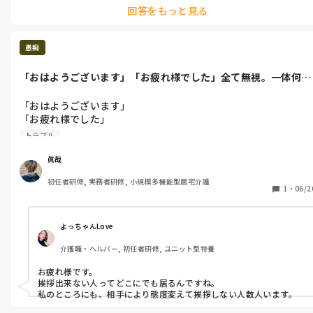
回答をもっと見る
愚痴
「おはようございます」「お疲れ様でした」全て無視。一体何が
したいんだか...
「おはようございます」

「お疲れ様でした」

トラブル
全て無視。

一体何がしたいんだか。

眞哉
初任者研修, 実務者研修, 小規模多機能型居宅介護
1
・
06/2
よっちゃんLove
介護職・ヘルパー, 初任者研修, ユニット型特養
お疲れ様です。

挨拶出来ない人ってどこにでも居るんですね。

私のところにも、相手により態度変えて挨拶しない人数人います。