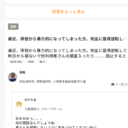
回答をもっと見る
夜勤
最近、徘徊から暴力的になってしまった方。完全に昼夜逆転して
昨日から寝な...
最近、徘徊から暴力的になってしまった方。完全に昼夜逆転して
昨日から寝ないで他利用者さんの居室入ったり.........阻止すると
暴力が酷いとの報告を受けてからの夜勤。はぁ.........
昼夜逆転
徘徊
暴力
眞哉
初任者研修, 実務者研修, 小規模多機能型居宅介護
2
・
01/2
のりたま
介護福祉士, グループホーム
おおおおぅ。。。

何が原因なんでしょうね…

真さんお怪我しないように気をつけてくださいね💦
