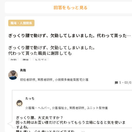
回答をもっと見る
これから頑張らなくていけない夜勤入。

あんたの愚痴なんか聞く暇ないです。

こっちのことで手一杯です。

どうして辞める事まで言われなくちゃいけないのですか？？？
職場・人間関係
ぎっくり腰で動けず、欠勤してしまいました。代わって貰った職
員に謝罪して...
ぎっくり腰で動けず、欠勤してしまいました。

代わって貰った職員に謝罪しても

無視.........

欠勤
腰痛
トラブル
何度謝罪しても無視.........
眞哉
初任者研修, 実務者研修, 小規模多機能型居宅介護
5
・
03/0
たっち
介護職・ヘルパー, 介護福祉士, 実務者研修, ユニット型特養
ぎっくり腰、大丈夫ですか？

困った時はお互い様だけど代わってもらう立場になると気を使いま
すよね。

腰も痛い、心も辛いとキツイですね。。
