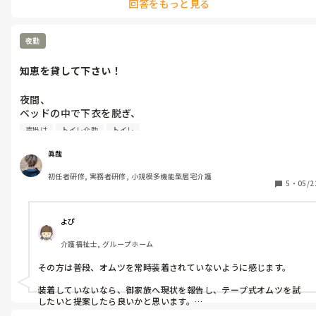
回答をもっと見る
夜勤
知恵を貸して下さい！
夜間、

ベッドの中で下衣を脱ぎ、

排尿される方が居ます。

声掛け
トイレ介助
トイレ
トイレ誘導の声掛けしますが、

声掛けた時点で遅いので、

眞哉
声掛け時間を早めたりしてますが、

初任者研修, 実務者研修, 小規模多機能型居宅介護
同じ事の繰り返しです。

5
・
05/2
とても拒否強く、粗暴行為もあります。

皆さんならどう対応しますか？
よぴ
介護福祉士, グループホーム
その方は普段、オムツを常時装着されていないように感じます。

装着していないなら、御家族へ現状を報告し、テープ式オムツを試
したいと提案したら良いかと思います。
