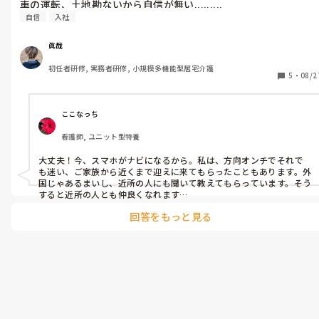
車の運転、土地勘ないから自信が無い.........
自信
入社
眞哉
初任者研修, 実務者研修, 小規模多機能型居宅介護
5
・
08/2
ここなっち
看護師, ユニット型特養
大丈夫！今、スマホがナビになるから。私は、方向オンチでそれで
も迷い、ご家族から近くまで迎えに来てもらったこともあります。外
国じゃあるまいし、近所の人にも聞いて教えてもらっています。そう
すると近所の人とも仲良くなれます

回答をもっと見る