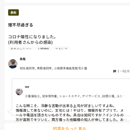
愚痴
理不尽過ぎる
コロナ陽性になりました。

(利用者さんからの感染)

現状報告をしろと普段から言う上司に

モチベーション
人間関係
ストレス
検査キット添付し報告したら

「コロナアピールしてくるな！俺の休みの日にまで💢💢９日まで
眞哉
休みにしてるから💢💢」と怒鳴られ電話切られました。

初任者研修, 実務者研修, 小規模多機能型居宅介護
休みにしてくれてる事を知ってたら報告しねーわ💢💢
1
・
02/0
me 
介護福祉士, 従来型特養, ショートステイ, デイサービス, 訪問介護, ユニッ
ト型特養
こんな時こそ、冷静な言動が出来る上司が好ましいですよね。

情報渡して来ないのに、文句とは！やはり、情報共有アプリで、メ
ールや電話を頂きたいものですね。具合は如何ですか？インフルの
方が高熱でキツいと、両方罹った他職種の知人が申してました。お
大事になさってください。←本来これですよね😭
回答をもっと見る