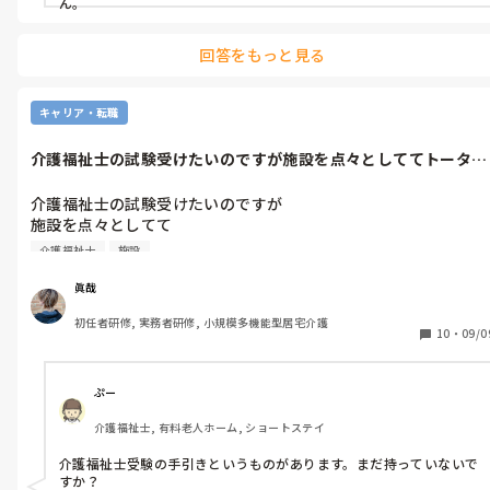
ん。
回答をもっと見る
キャリア・転職
介護福祉士の試験受けたいのですが施設を点々としててトータル
で３年です。...
介護福祉士の試験受けたいのですが

施設を点々としてて

トータルで３年です。

介護福祉士
施設
必要な書類等あれば教えて頂けませんか？
眞哉
初任者研修, 実務者研修, 小規模多機能型居宅介護
10
・
09/0
ぷー
介護福祉士, 有料老人ホーム, ショートステイ
介護福祉士受験の手引きというものがあります。まだ持っていないで
すか？