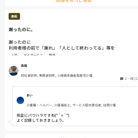
愚痴
謝ったのに。
謝ったのに

利用者様の前で「謝れ」「人として終わってる」等を

平気で言う上司。

上司
デイサービス
職員
眞哉
初任者研修, 実務者研修, 小規模多機能型居宅介護
2
・
08/1
あい
介護職・ヘルパー, 介護福祉士, サービス提供責任者, 訪問介護
完全にパワハラですね(*´ㅅ`*)

よく記録しておきましょう。