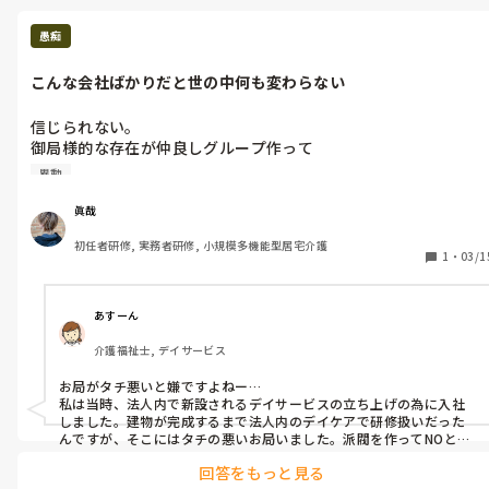
愚痴
こんな会社ばかりだと世の中何も変わらない
信じられない。

御局様的な存在が仲良しグループ作って

(仕事しないグループ)

異動
僕の事を悪く言って

本日、僕の異動決まりました。
眞哉
初任者研修, 実務者研修, 小規模多機能型居宅介護
1
・
03/1
あすーん
介護福祉士, デイサービス
お局がタチ悪いと嫌ですよねー…

私は当時、法人内で新設されるデイサービスの立ち上げの為に入社
しました。建物が完成するまで法人内のデイケアで研修扱いだった
んですが、そこにはタチの悪いお局いました。派閥を作ってNOと言
わせない人。私は2ヶ月くらいしか一緒に仕事をしていませんが、長
回答をもっと見る
くそんな事していたから罰があたったんでしょうね…職員が何人も一