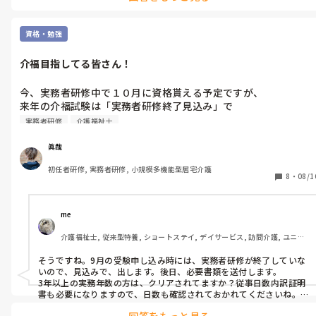
資格・勉強
介福目指してる皆さん！
今、実務者研修中で１０月に資格貰える予定ですが、

来年の介福試験は「実務者研修終了見込み」で

書類請求しても大丈夫なんですかね.........
実務者研修
介護福祉士
眞哉
初任者研修, 実務者研修, 小規模多機能型居宅介護
8
・
08/1
me 
介護福祉士, 従来型特養, ショートステイ, デイサービス, 訪問介護, ユニッ
ト型特養
そうですね。9月の受験申し込み時には、実務者研修が終了していな
いので、見込みで、出します。後日、必要書類を送付します。

3年以上の実務年数の方は、クリアされてますか？従事日数内訳証明
書も必要になりますので、日数も確認されておかれてくださいね。3
年間、公休有休以外に休んで無ければ、大丈夫だと思います。
回答をもっと見る