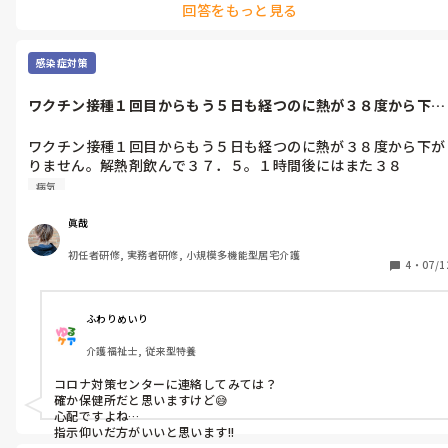
回答をもっと見る
しっかりと御家族へ説明すれば、納得頂けるはずです。

その方の追加情報あると、よりよい意見もらい安いかと思います。
感染症対策
ワクチン接種１回目からもう５日も経つのに熱が３８度から下が
りません。解...
ワクチン接種１回目からもう５日も経つのに熱が３８度から下が
りません。解熱剤飲んで３７．５。１時間後にはまた３８
度.........
病気
眞哉
初任者研修, 実務者研修, 小規模多機能型居宅介護
4
・
07/1
ふわりめいり
介護福祉士, 従来型特養
コロナ対策センターに連絡してみては？

確か保健所だと思いますけど😅

心配ですよね…

指示仰いだ方がいいと思います!!