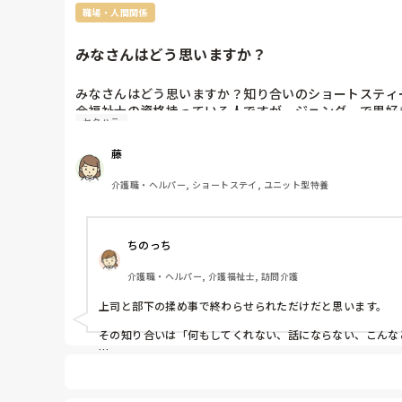
職場・人間関係
みなさんはどう思いますか？
みなさんはどう思いますか？知り合いのショートスティ
会福祉士の資格持っている人ですが、ジェンダーで男好
セクハラ
まいました、完全に上司のほうが悪いと思いますが、み
藤
介護職・ヘルパー, ショートステイ, ユニット型特養
ちのっち
介護職・ヘルパー, 介護福祉士, 訪問介護
上司と部下の揉め事で終わらせられただけだと思います。

その知り合いは「何もしてくれない、話にならない、こんな
どの程度セクハラを受けたのか、周りはそれを見ても「あー
「どう思いますか？」
