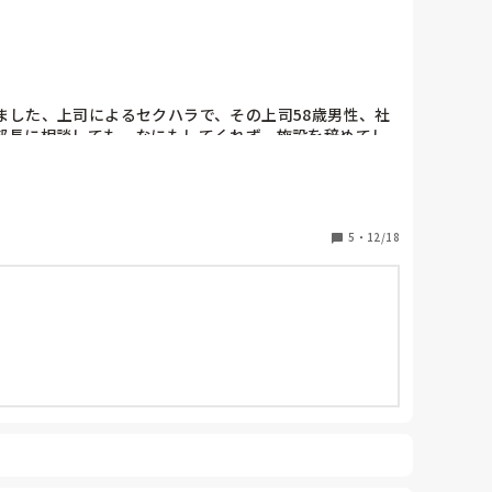
した、上司によるセクハラで、その上司58歳男性、社
部長に相談しても、なにもしてくれず、施設を辞めてし
5
・
12/18
のか。
