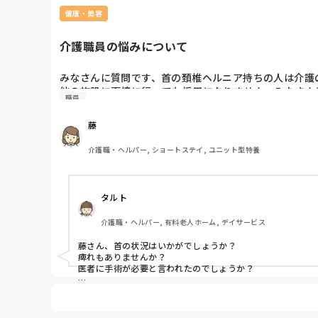
健康・美容
「辞めちゃえば？そんなとこ」

勤務中のセクハラなのか、勤務外に犯罪とも思われるつきま
介護職員の悩みについて
そこらへんは聞いても大丈夫ですか？
みなさんに質問です、首の頚椎ヘルニア持ちの人は介護
他の施設に面接に行っても採用になりません、みなさん
職員
藤
介護職・ヘルパー, ショートステイ, ユニット型特養
タルト
介護職・ヘルパー, 有料老人ホーム, デイサービス
藤さん、首の状況はいかがでしょうか？

痺れもありませんか？

医者に手術が必要と言われたのでしょうか？

私も藤さんと同時期に膝を痛めて医者から手術が必要、介護
通院でのリハビリと、以前から通っているスポーツクラブで