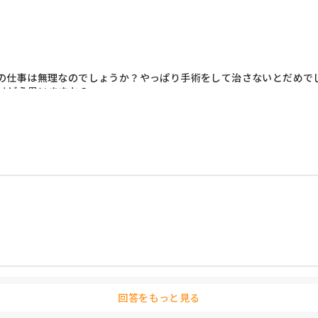
といみたいなことがあったのか？

の仕事は無理なのでしょうか？やっぱり手術をして治さないとだめで
はどう思いますか？
職はもうできないと言われ、医療分野の他職種に転職し、介護は単発バイトの短時
回答をもっと見る
プール内での歩行で自主的にリハビリしており、介護職では膝をつかない動き、他