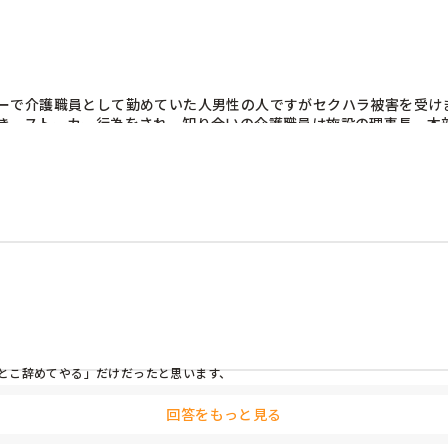
ーで介護職員として勤めていた人男性の人ですがセクハラ被害を受けま
き、ストーカー行為をされ、知り合いの介護職員は施設の理事長、本
なさんはどう思います？
とこ辞めてやる」だけだったと思います、

あ」で終わりだったのか、その知り合いは仕事ができなくなるほど病んでしまった
回答をもっと見る