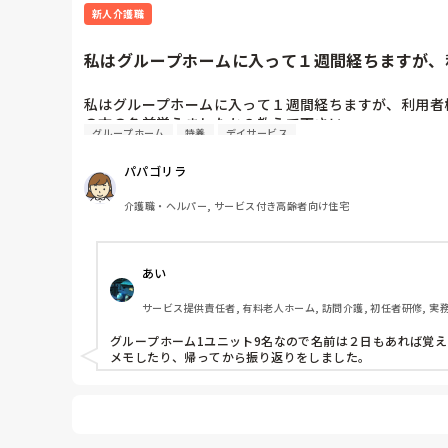
新人介護職
私はグループホームに入って１週間経ちますが、利
私はグループホームに入って１週間経ちますが、利用者
の方の名前覚えましたか？教えて下さい
グループホーム
特養
デイサービス
パパゴリラ
介護職・ヘルパー, サービス付き高齢者向け住宅
あい
サービス提供責任者, 有料老人ホーム, 訪問介護, 初任者研修, 実
グループホーム1ユニット9名なので名前は２日もあれば覚え
メモしたり、帰ってから振り返りをしました。