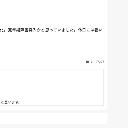
悪化。更年期障害突入かと思っていました。休日には暑い
7
・
07/07
だと思います。