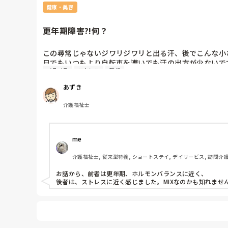
健康・美容
更年期障害?!何？
この尋常じゃないジワリジワリと出る汗、後でこんな小
日でもいつもより自転車を漕いでも汗の出方が少ないです
イライラ
ストレス
職場
これは…更年期障害とは違うのでしょうか。

アドバイス等ありましたら、よろしくお願いいたします
あずき
介護福祉士
me 
介護福祉士, 従来型特養, ショートステイ, デイサービス, 訪問介
お話から、前者は更年期、ホルモンバランスに近く、

後者は、ストレスに近く感じました。MIXなのかも知れま