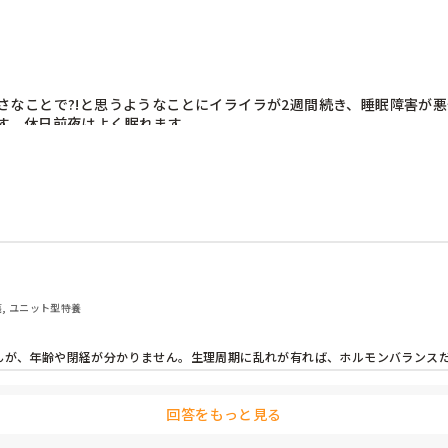
さなことで?!と思うようなことにイライラが2週間続き、睡眠障害が
。休日前夜はよく眠れます。


護, ユニット型特養
せんが、年齢や閉経が分かりません。生理周期に乱れが有れば、ホルモンバランス
回答をもっと見る