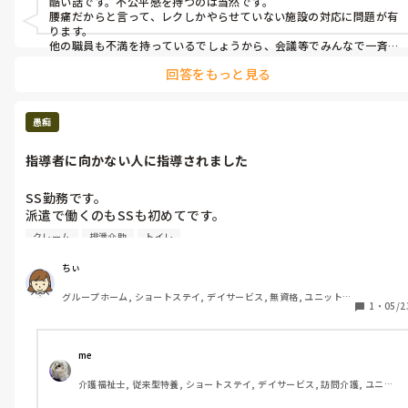
酷い話です。不公平感を持つのは当然です。

にもとても楽。

腰痛だからと言って、レクしかやらせていない施設の対応に問題が有
不公平だし、離職者が増えるのも仕方ない。って納得しました。

ります。

利用者さんには引き止められますが、10月いっぱいで退職を考え
他の職員も不満を持っているでしょうから、会議等でみんなで一斉
に議題として言ってみた方がいいと思います。

てます。
回答をもっと見る
でも、確かにその状況では転職を考えますね。
愚痴
指導者に向かない人に指導されました
SS勤務です。

派遣で働くのもSSも初めてです。

1人指導者で何も教えてくれない男性がいます。

クレーム
排泄介助
トイレ
日勤しか今までしたことがなく4回目の遅番出勤でした。

午後からのレクで『見学させて下さい』(色んな方のレクを見さ
ちぃ
て頂いてます)と言うと『4回目でしょ？やって』と言われ、その
グループホーム, ショートステイ, デイサービス, 無資格, ユニット型
指導者への利用者さんからのクレームも酷いので言い返してしま
1
・
05/2
特養
いました。

クレームの内容は【コーヒーが薄い】【移乗が雑】【トイレ誘導
されたくない】【ハッキリ言わないからなに言ってるか分からな
me 
い】等多岐にわたります。

介護福祉士, 従来型特養, ショートステイ, デイサービス, 訪問介護, ユニッ
夜勤もする方なのですが早番で入ると私はまず全員をトイレ誘導
ト型特養
して陰部洗浄します。(便で汚れています)そこでクレームを言わ