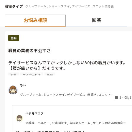
職場タイプ
グループホーム, ショートステイ, デイサービス, ユニット型特養
お悩み相談
回答
愚痴
職員の業務の不公平さ
デイサービスなんですがレクしかしない50代の職員がいます。

【腰が痛いから】だそうです。

えっ？腰なら私も痛いけど？入浴介助も入るし、排泄介助もリー
給料
デイサービス
愚痴
ダ業務も鍵開けもしますけど？同じ時給で年齢や持病を理由にし
ないで欲しい。

ちぃ
この間『〇〇さん楽ですねー笑来て休憩入ってレクしかやる事な
グループホーム, ショートステイ, デイサービス, 無資格, ユニット型
いですもんね〜笑』と笑顔で言ってしまいました。

2
・
08/2
特養
今日から有料併設のデイなんですがクラスターでデイを閉めてい
て、皆さん入浴されていないので、1日中入浴介助です。

私ともう1人は【出来る】と判断され、3日間丸一日入浴介助で
ベテルギウス
す。(他は半日で多くて2回)

介護職・ヘルパー, 介護福祉士, 有料老人ホーム, サービス付き高齢者向け
えっ？これで同じ時給ですか？

住宅, ショートステイ, デイサービス, 訪問介護, 初任者研修, 実務者研修
一方では汗ダクダクで疲れ果て、一方では涼しいところで体力的