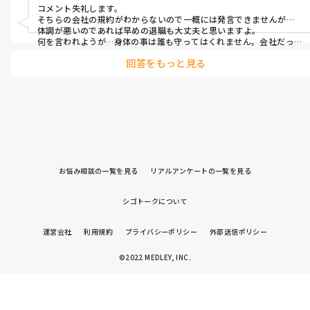
ています。

コメント失礼します。

　また、お二人のケアが反対の位置にある様に感じますが、何故パ
そちらの会社の規約がわからないので一概には発言できませんが…

ートで入られる迄になったのですか？ユニットのやり方に合わない
体調が悪いのであれば早めの退職も大丈夫と思いますよ。

のでは？と感じます。

何を言われようが…身体の事は誰も守ってはくれません。会社だって
　前にユニット特養で、3年弱、酷いパワハラ受けて来たので、上記
もちろん守ってはくれません。

の回答をさせて頂きました。嫌な毎日でした。同じ辛い目には遭っ
回答をもっと見る
鬱病になったりしたら再就職だって難しくなります。早急に上の人に
て欲しく無いです。
相談してもらい御検討した方が私はいいと思いますよ。

まずは…上司に相談を…

御自身の身体をどうか、大切にしてくださいね

余談ですが…こちらの会社でも体調悪化にて退職日待たずに辞められ
た方いますよ🤗

お悩み相談の一覧を見る
リアルアンケートの一覧を見る
無理しないでくださいね

シゴトークについて
運営会社
利用規約
プライバシーポリシー
外部送信ポリシー
©2022 MEDLEY, INC.