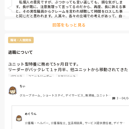
　私個人の意見ですが、ぶつかっても言い返しても、損な気がしま
れ、傾聴します。そこで30分〜1時間ロスします。入浴介助も鼠
す。長が既に、注意無理って言ってるのだから、再度、長に訴える事
径部に便が残っていた事もあり責任者に報告しましたが『8年い
と、その男性職員からクレームを言われ傾聴して時間をロスした事
るから注意できないんだよ。1番長いから』と言われました。

と同じだと思われます。人其々、各々の立場での考えがあって、自分
の考えが正しいと思って居ます。妥協点を探す事と、良い所を見て信
施設長には彼を私の指導者に付けないで欲しい。と伝えました
回答をもっと見る
頼関係を築いて行く事と、相手の意見の中での要点のみ受け入れて
が、クレームの件は言ってません。

行なって行く事が大事だと感じます。

何の為に介護士やってるんですか？

　私も、丁寧に洗います。その為、早くないです。想像ですが、早番
と、聞きたくなるほどの人です。

時の指導は、優先順位云々や"そんな事してないでする事あるや
職場・人間関係
クレームの件、入浴介助の件、感染対策の件(入浴介助、排泄介
ろ？"でしょうか。私の　も、早くなる様に工夫したり、朝食の後入
の際グローブしない)は施設長に言った方がいいのでしょうか？

浴だから簡単に済ませたり等状況判断をする様に意識しています。男
退職について
性に女性陰部はないので、扱いが分かり辛いかも知れません。入浴
6月まで派遣で7月からパートになるので彼との勤務は続きます。

時、陰茎の表皮を下げ、鬼頭を出して皮部の汚れを落とせと聞いて
長々とすみませんでした。
も、私には無理で、していないです。と言っても本音は、男性でも女
ユニット型特養に務めて5ヶ月目です。

性職員でも雑な方が居ますし、"え？嘘やろ、無いわぁ"と思ってい
リーダーがバックレて１ヶ月半、他ユニットから移動されてきた
ますよ？笑

かたが１ヶ月。精神的にかなりきてます。

ただ、入ったばかりでお互いぶつかると、ストレスですから、見て
パワハラ
ユニットリーダー
ヒヤリハット
5月10日で退職は決まっていますが、出勤と思うとお腹が下った
ない振りや見えない振りが出来なかったら、長く勤められないと思
います。

り熱が出たり頭が痛くなったりします。

ちぃ
　今回の場合、ユニットのやり方に合わせて行くのは、後から入職
このまま働いたら事故おこしそうで怖くて休んでいます。

された方になるので、その先輩以外の職員さんのやり方を覚えて、そ
グループホーム, ショートステイ, デイサービス, 無資格, ユニット型
退職日は変更出来るでしょうか？
3
・
04/0
の先輩との合わせ方を尋ねたり、尊重してみる事が先決になりそう
特養
です。その先輩はそこで8年？の歴史と実力がありますので、先ずは
合わせて行きませんか？そして、ユニットの先輩や上司と、信頼関係
が出来てから、各々のやり方の話をしてみては如何でしょうか。

めぐりん
　また、往々にして、男性の洗い方は大雑把であると感じます。細か
い事は苦手ではないかと感じます。その代わり、細かな事を度々言っ
介護職・ヘルパー, 介護福祉士, 生活相談員, サービス提供責任者, デイサー
て来たりせず、大らかに受け止めてくれる所の良さに、私は助けられ
ビス, 介護事務, 送迎ドライバー, 実務者研修