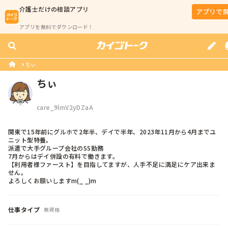
介護士
だけの相談アプリ
アプリで
アプリを無料でダウンロード！
ちぃ
ちぃ
care_9lmV2yDZaA
関東で15年前にグルホで2年半、デイで半年、2023年11月から4月までユ
ニット型特養。

派遣で大手グループ会社のSS勤務

7月からはデイ併設の有料で働きます。

【利用者様ファースト】を目指してますが、人手不足に満足にケア出来ま
せん。

よろしくお願いしますm(_ _)m
仕事タイプ
無資格