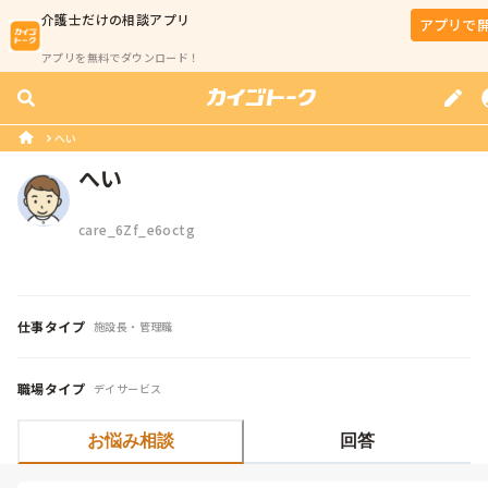
介護士
だけの相談アプリ
アプリで
アプリを無料でダウンロード！
へい
へい
care_6Zf_e6octg
仕事タイプ
施設長・管理職
職場タイプ
デイサービス
お悩み相談
回答