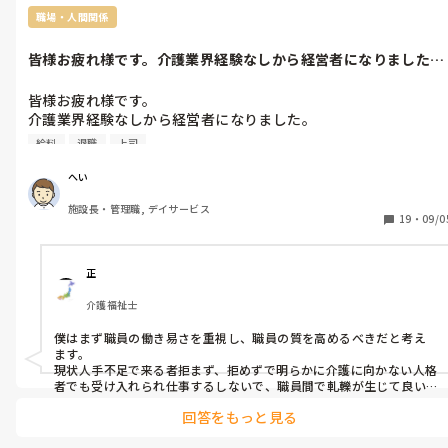
職場・人間関係
皆様お疲れ様です。介護業界経験なしから経営者になりました。
ここで介護職...
皆様お疲れ様です。

介護業界経験なしから経営者になりました。

ここで介護職の不満や問題を理解して職場に反映できたらと思っ
給料
退職
上司
ています。

そもそも問題は低賃金であることから

へい
①有能な職員やリーダーが不在な事

施設長・管理職, デイサービス
②介護の信念のない経営による高齢者の虐待のような環境

19
・
09/0
③従業員教育のレベルの低さ、働く方と働かない方の差による不
満

④従業員も年齢層が比較的高くパソコン等による効率化が図りに
正
くい

介護福祉士
ことに感じます。

皆様が働いている、又は以前働いていた職場でこれらを解決でき
僕はまず職員の働き易さを重視し、職員の質を高めるべきだと考え
ていらっしゃれば例や方法を教えていただきたいです。また自分
ます。

はこうやったらいいのにと思ってる事や他にもこういう問題も多
現状人手不足で来る者拒まず、拒めずで明らかに介護に向かない人格
いという意見があれば教えて下さい。
者でも受け入れられ仕事するしないで、職員間で軋轢が生じて良い
スタッフ程離れてしまってると思います。

回答をもっと見る
まずは職員を受け入れる前の面接でしっかりと良し悪しを選別し、
ふるいにかけられる環境ができたら良いのではないかと思います。
