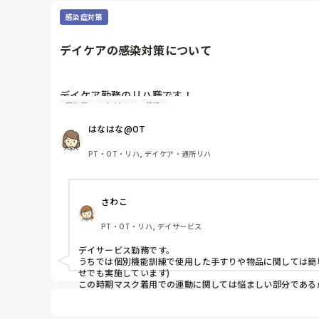
感染症対策
デイケアの感染対策について
デイケア勤務のリハ職です！

感染症
デイケア
施設
感染症対策について、他の施設さんでどんな工夫をされ
個別リハや集団時の距離感、マスクの対応、利用者さん
はなはな@OT
PT・OT・リハ, デイケア・通所リハ
さわこ
PT・OT・リハ, デイサービス
デイサービス勤務です。

うちでは個別機能訓練で使用した手すりや物品に関しては簡
せでも実施しています)

この時期マスク着用での運動に関しては悩ましい部分である
私も他の施設での取り組み方伺いたいです👍️