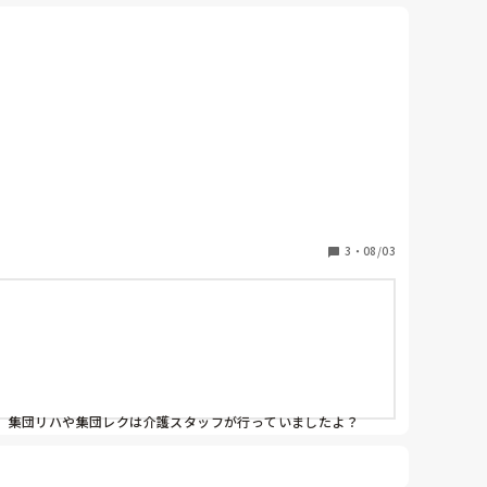
ただきたく投稿いたしました。

聞かせいただけると幸いです。

3
・
08/03
集団リハや集団レクは介護スタッフが行っていましたよ？
