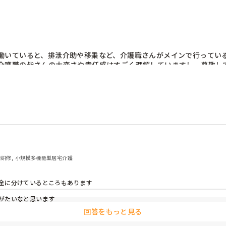
働いていると、排泄介助や移乗など、介護職さんがメインで行ってい
介護職の皆さんの大変さや責任感はすごく理解していますし、尊敬し
いますか？リハも介護もお互い支え合いながら働けるヒントがあれば
者研修, 小規模多機能型居宅介護
全に分けているところもあります

がたいなと思います
回答をもっと見る