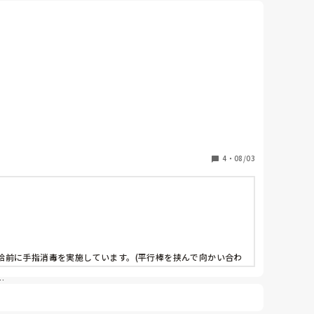
たいな対策があれば、ぜひ参考にさせてください！
4
・
08/03
給前に手指消毒を実施しています。(平行棒を挟んで向かい合わ