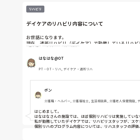
リハビリ
デイケアのリハビリ内容について
お世話になります。

現在、通所リハビリ（デイケア）で勤務しているリハビリ
要支援
デイケア
リハビリ
要支援のご利用者様へのリハビリ提供について、他施設
当施設では主に集団体操を中心にしていますが、個別支
はなはな@OT
PT・OT・リハ, デイケア・通所リハ
ボン
介護職・ヘルパー, 介護福祉士, 生活相談員, 介護老人保健施設,
はじめまして。

はなはなさんの施設では、ほぼ個別リハビリは実施していない
私が勤務していたデイケアでは、リハビリスタッフが、スケ