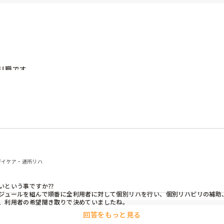
職です。

ではどのようなプログラムや関わり方をされているか、参考にさせてい
援や生活機能向上に向けた取り組みをどのように工夫されているか、お
 デイケア・通所リハ
という事ですか⁇

ジュールを組んで順番に全利用者に対して個別リハを行い、個別リハビリの補助、
回答をもっと見る