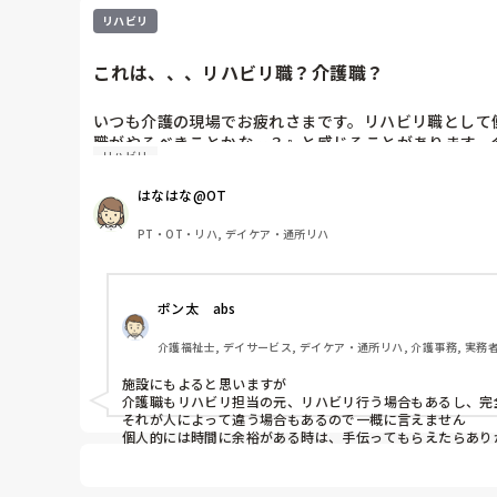
リハビリ
これは、、、リハビリ職？介護職？
いつも介護の現場でお疲れさまです。リハビリ職として
職がやるべきことかな…？』と感じることがあります。
リハビリ
ます。皆さんの現場ではこういう場面、どう対応されて
はなはな@OT
PT・OT・リハ, デイケア・通所リハ
ポン太　abs
介護福祉士, デイサービス, デイケア・通所リハ, 介護事務, 実務
施設にもよると思いますが

介護職もリハビリ担当の元、リハビリ行う場合もあるし、完
それが人によって違う場合もあるので一概に言えません

個人的には時間に余裕がある時は、手伝ってもらえたらあり