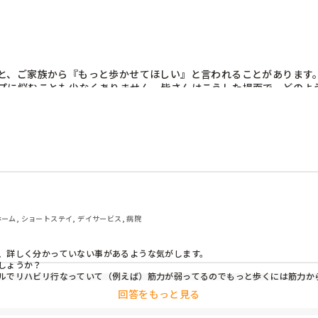
と、ご家族から『もっと歩かせてほしい』と言われることがあります
プに悩むことも少なくありません。皆さんはこうした場面で、どのよ
ーム, ショートステイ, デイサービス, 病院
、詳しく分かっていない事があるような気がします。

ょうか？

ルでリハビリ行なっていて（例えば）筋力が弱ってるのでもっと歩くには筋力か
回答をもっと見る