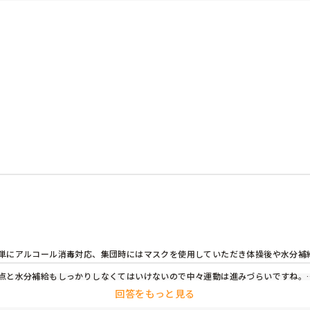
ているか教えていただきたいです。

への説明方法など…現場で「これ助かったよ」「うまくいってる」み
単にアルコール消毒対応、集団時にはマスクを使用していただき体操後や水分補
点と水分補給もしっかりしなくてはいけないので中々運動は進みづらいですね。

回答をもっと見る