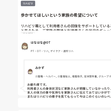
リハビリ
歩かせてほしいという家族の希望について
リハビリ職として利用者さんの回復をサポートしている
と思うため、ご家族の期待と利用者さんの状況のギャッ
リハビリ
場の工夫や経験を教えてください。
はなはな@OT
PT・OT・リハ, デイケア・通所リハ
みかず
介護職・ヘルパー, 介護福祉士, 看護助手, 従来型特養, グループホ
お疲れ様です。

利用者さんの身体状況など家族さんが把握していなかったり
本人の体力の事や気持ちを家族さんに伝えてみてはいかがでし
またはリハビリの様子を見てもらって今はこのぐらいのレベ
すなど実際の状態見てもらうと納得されないですかね💦

参考になるか分からないですが思った事書いてみました。