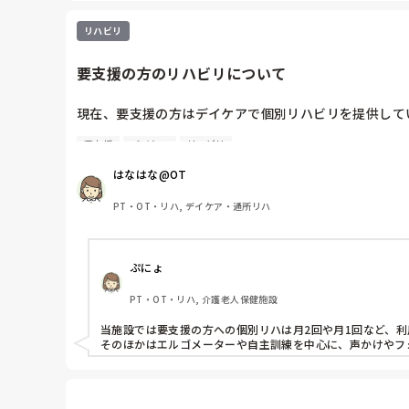
リハビリ
要支援の方のリハビリについて
現在、要支援の方はデイケアで個別リハビリを提供して
要支援
デイケア
リハビリ
要支援の方への個別リハビリはしないところもあるとき
よろしくお願いいたします。
はなはな@OT
PT・OT・リハ, デイケア・通所リハ
ぷにょ
PT・OT・リハ, 介護老人保健施設
当施設では要支援の方への個別リハは月2回や月1回など、利
そのほかはエルゴメーターや自主訓練を中心に、声かけやフ