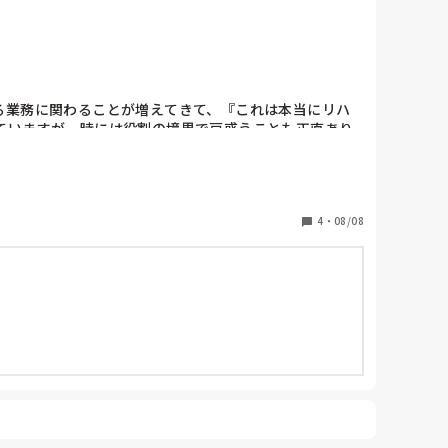
る業務に関わることが増えてきて、『これは本当にリハ
ていますが、時には役割の境界で戸惑うことも正直あり
ぜひ教えてください！
4
・
08/08