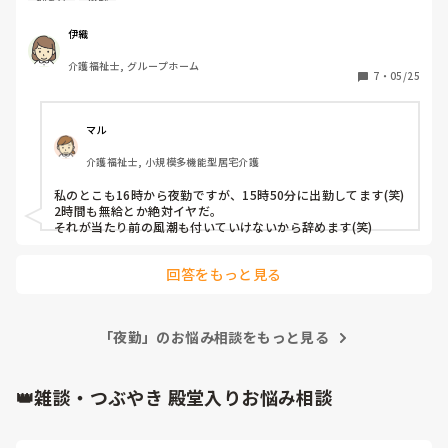
理不尽
夜勤
確かに１６時の出社には回らないです。   

それって無給なんけど、従うべきだと思います？
伊織
介護福祉士, グループホーム
7
・
05/25
マル
介護福祉士, 小規模多機能型居宅介護
私のとこも16時から夜勤ですが、15時50分に出勤してます(笑)

2時間も無給とか絶対イヤだ。

それが当たり前の風潮も付いていけないから辞めます(笑)
回答をもっと見る
「夜勤」のお悩み相談をもっと見る
👑雑談・つぶやき 殿堂入りお悩み相談