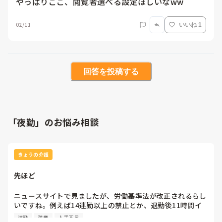
やっぱりここ、閲覧者選べる設定ほしいなww
02/11
いいね 1
回答を投稿する
「夜勤」のお悩み相談
きょうの介護
先ほど
ニュースサイトで見ましたが、労働基準法が改正されるらし
いですね。例えば14連勤以上の禁止とか、退勤後11時間イ
ンターバル開けるとか。それは良いんですが当施設は人手不
連勤
残業
人手不足