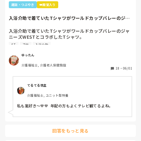
雑談・つぶやき
👑殿堂入り
入浴介助で着ていたTシャツがワールドカップバレーのジャ
ニーズWESTと...
入浴介助で着ていたTシャツがワールドカップバレーのジャ
ニーズWESTとコラボしたTシャツ。

暑いししんどいから、せめて好きなTシャツを着て介助しよ
ST
子供
入浴介助
うと選んだTシャツ。

別のフロアの利用者さん達で私はリフト浴の介助をしている
ゆったん
と「可愛いTシャツね☺️」と言われ「そうでしょ？去年のバ
介護福祉士, 介護老人保健施設
レーボールの世界大会で好きなアイドル達が応援してて、グ
18
・
06/01
ッズとして売ってたからかったんです✨」と言うと「ジャニ
ーズ…(きっとWESTの読み方分からなかった)あなたジャニ
ーズが好きなのね😊」と。

てるてる坊主
大好きと伝えると「私もよ、あなた嵐は好き？」と聞かれ、
介護福祉士, ユニット型特養
1番好きと伝えると利用者さんが嵐のメンバー3人の名前を言
っていき「後2人…。どないしよ、あと2人名前がでてけぇへ
私も嵐好き～💙💙  年配の方もよくテレビ観てるよね。
んわ😩」と言うと近くの利用者さんが「櫻井くんと二宮くん
や」と😂😂

そこから、リフト浴で介助を行っていた利用者さんが
「SMAPは今はどんな事してるの？」とあり、事務所にはキ
回答をもっと見る
ムタクしか居ないこと、SMAPは解散してしまった事等伝え
ると残念そうにしてましたが「けど、皆元気なんやろ？なら