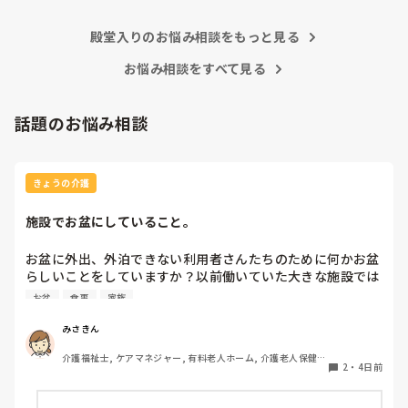
でも状況は変わります。

上司が味方、力になってくれないと現場の職員の不平不満は高
殿堂入りのお悩み相談をもっと見る
まり、精神がやられた結果辞めて行きます。

東京都のカスハラ条例は、カスハラ撲滅の第一歩です。他の自
治体や他職種にも拡大して、介護職に取っても働きやすい職場
お悩み相談をすべて見る
環境になってくれたらと願うばかりです。
話題のお悩み相談
きょうの介護
施設でお盆にしていること。
お盆に外出、外泊できない利用者さんたちのために何かお盆
らしいことをしていますか？以前働いていた大きな施設では
実際に住職さんを呼びご焼香できるようにそれ用のスペース
お盆
食事
家族
を毎年設けていました。それ以外は、食事内容が変わる、家
族が面会に来る…などでした。お盆まであと少しです。何か
みさきん
していることがあればぜひシェアよろしくお願いします。
介護福祉士, ケアマネジャー, 有料老人ホーム, 介護老人保健施
2
・
4日前
設, グループホーム, 病院