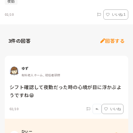
夜勤
02/10
いいね 1
3
件の回答
回答する
ゆず
有料老人ホーム, 初任者研修
シフト確認して夜勤だった時の心境が目に浮かぶよ
うですね😁
02/10
いいね
ひぃー