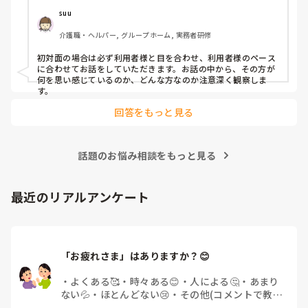
suu
介護職・ヘルパー, グループホーム, 実務者研修
初対面の場合は必ず利用者様と目を合わせ、利用者様のペース
に合わせてお話をしていただきます。お話の中から、その方が
何を思い感じているのか、どんな方なのか注意深く観察しま
す。
回答をもっと見る
話題のお悩み相談をもっと見る
最近のリアルアンケート
「お疲れさま」はありますか？😊
・
よくある🥰
・
時々ある😊
・
人による🤔
・
あまり
ない💦
・
ほとんどない😢
・
その他(コメントで教え
てください)