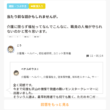
雑談・つぶやき
👑殿堂入り
当たり前な話かもしれませんが。
介護に限らず福祉ってなんでこんなに、職員の人権が守られ
ないのかと常々思います。

クレーム
暴力
暴言
利用者主体は理解できますが、そういったことが行き過ぎて
いる感じは否めません。

こう
特に、利用者からの暴力・暴言、家族からのクレームをいつ
介護職・ヘルパー, 初任者研修, ユニット型特養
までも我慢するのは心情としておかしいのではと思います。
12
・
05/24
(今どき、お客様は神様というのは…)

介護職員というより福祉人として間違っている考えだとは思
ベテルギウスⅡ
いますが、割りきって仕事をしていく必要があるのでしょう
介護職・ヘルパー, 介護福祉士, 従来型特養, 有料老人ホーム, サービ
かね。

ス付き高齢者向け住宅, デイサービス, 初任者研修, 実務者研修, ユニ
ット型特養
全く同感です。

心身をやられたりしたら、介護職員をやりたくなくなると思
今まで何度も沢山の傲慢で我儘の酷いモンスタークレーマーに
うんですよね。
出逢いました。

そういう人達は、最早利用者でも何でも無く、ただのキ○ガイ
です。

回答をもっと見る
無理難題を言って来るこの人達には、毅然とした態度や対応が
必要かと思いますが、上司などの上役の方針や対応次第で幾ら