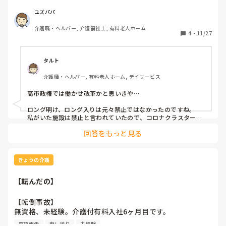
足で残業だらけなので、退勤後より次の勤務開始まで11時間
も開かない日もあります。例えば22時〜８時までのショート
ユズパパ
夜勤で９時半くらいまで残業し、そこから帰ってだと夜出勤
介護職・ヘルパー, 介護福祉士, 有料老人ホーム
まで７時間くらいしか休めないし10時〜19時までで21時ま
4
・
11/27
で残業すると半日後にはまたここにいなきゃとか。正確に言
えば半日開いてるからセーフですけど、ビミョーですね
タルト
介護職・ヘルパー, 有料老人ホーム, デイサービス
高市政権では働かせ改革かと思いきや…

ロング明け、ロング入りは元々禁止ではなかったのですね。

私がいた施設は禁止と言われていたので、コロナクラスターの
時のみやってて、通常は問題なかったのですが、どこの施設も
回答をもっと見る
よくやってますよね。

ショート夜勤なら大丈夫ということでしょうか。

また、遅番22時→早番7時、日勤8時なんてよくありますし…

きょうの介護
ますますシフトが回らなくなるかもしれませんね。

【転んだの】
運送業者も働かせ改革でもっと走れるとかニュースでやってた
ような…

【転倒事故】

国がやることは現場に則してないですよね。

無資格、未経験。介護付有料入社6ヶ月目です。

まあ、施設長や責任者が現場を見ないのと同じか…😅
事故報告
申し送り
未経験