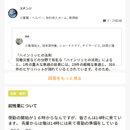
移動時のみ車椅子でほぼ自立の方がいるのですがこの間夜勤
中にトイレからコールがあり伺うと便器と車椅子の間で尻も
スポンジ
ちをついて転倒されておりました。【転んだの】と一言。結
介護職・ヘルパー, 有料老人ホーム, 無資格
果経過観察の指示。

5
・
29日前
Drコール、家族連絡、事後報作成を行い。

朝事務所が来た際に色んなことを聞かれました。

me 
介護福祉士, 従来型特養, ショートステイ, デイサービス, 訪問介護, 
僕は悪くないことを自分自身でもわかっているのですが尋問
ユニット型特養
されてる気分になり少し疲れました。

「ハインリッヒの法則

労働災害などの分野で有名な「ハインリッヒの法則」による
事故が起きる度に罪悪感だったり責任だったり、休みの日に
と、1件の重大な事故の背景には、29件の軽微な事故と、300
急変してないかなど不安になります。

件のヒヤリハットが隠れているとされています。そのため、ヒ
ヤリハットを早期に把握・共有して改善を行うことが、重大事
回答をもっと見る
故を防ぐための鍵となります。」

あとは外傷などで自分が気付けていなかった箇所などあった
全てはこれだと思います。

らどうしようとか休みの日に急変したらどうしようとか。

休みの日は、考えたり思い出したら止めます。何か別の事に集
お金・給料
皆様の事故発生時の対応とマインドセット伝授を乞いたいで
中しましょう。趣味などで自分の居場所が複数あるとストレス
す🙏！

が減るそうです。急変が心配なら簡単に、連絡したら良いと思
前残業について
います。
夜勤の開始が１６時からなんですが、皆さんは14時に来てい
ます。 先輩からは俺は14時には来て夜勤の準備をしている
と言われました。
