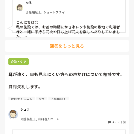
なる
介護福祉士, ショートステイ
こんにちは😊

私の施設では、お盆の時期にかき氷レクや施設の敷地で利用者
様と一緒に手持ち花火や打ち上げ花火を楽しんだりしていまし
た。

みさきんさんの住職さんを呼んでご焼香できる機会があるのは
回答をもっと見る
利用者様にとっても良い経験にもなりますね！
介助・ケア
耳が遠く、目も見えにくい方への声かけについて相談です。
質問失礼します。

耳が遠く、目もあまり見えていない利用者様への声かけにつ
有料老人ホーム
ケア
介護福祉士
いて質問です。

現在、私は「大きな声で、ゆっくり耳元でお話しする」とい
ショウ
う方法で対応しています。

介護福祉士, 有料老人ホーム
聞き取れると安心していただける方なので何とか理解しても
4
・
5日前
らっているのですが、毎日のことなのでかなり喉に負担がか
かり、痛めてしまうことがあります。
