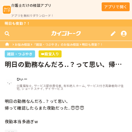
介護士
だけの相談アプリ
アプリで開く
アプリを無料でダウンロード！
明日も夜勤？！
お悩み相談
「雑談・つぶやき」のお悩み相談
明日も夜勤？！
雑談・つぶやき
👑殿堂入り
明日の勤務なんだろ..？って思い、帰っ
て確認したらまた夜勤だった..😇...
ひぃー
介護福祉士, サービス提供責任者, 有料老人ホーム, サービス付き高齢者向け住
宅, ショートステイ, デイサービス
明日の勤務なんだろ..？って思い、

帰って確認したらまた夜勤だった..😇😇😇

夜勤本当多過ぎw