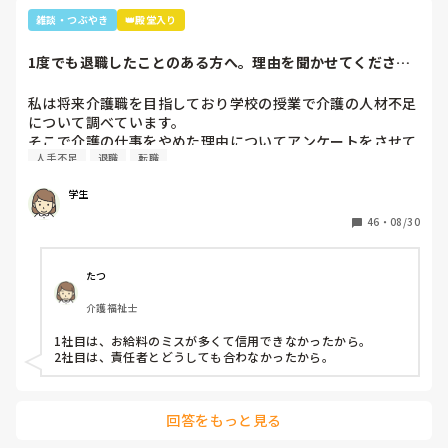
言いやん😊」と(笑)

雑談・つぶやき
👑殿堂入り
そこから利用者さんは「キムタクは工藤静香と結婚したんや
ったけ？子どもは？」と。

1度でも退職したことのある方へ。理由を聞かせてくださ
最初の嵐で私のジャニオタスイッチを破壊してきたので、入
い。
浴介助でなければマシンガントークに成程(笑)近くにいた職
私は将来介護職を目指しており学校の授業で介護の人材不足
員がその利用者さんに「この子にその話したら永遠に話すか
について調べています。

らあかんよ(笑)」と言われるほど(笑)

そこで介護の仕事をやめた理由についてアンケートをさせて
年齢や認知症の事を考えても、嵐のメンバー3人とキムタク
人手不足
退職
転職
いただきたいです。(賃金が低い、重労働、人間関係など)

が誰と結婚したのか覚えていた事に驚きながらも嬉しかった
多くの回答が必要なので本人ではなく知人の方がやめた理由
な～😂
学生
などでも教えていただけると助かります。

ご協力お願いします🙇🏻‍♀️

46
・
08/30
(前回応えていただいた方も良ければ)
たつ
介護福祉士
1社目は、お給料のミスが多くて信用できなかったから。

2社目は、責任者とどうしても合わなかったから。
回答をもっと見る