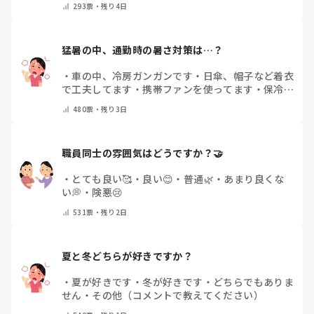
293
票・
残り4日
猛暑の中、通勤時の暑さ対策は…？
・
車の中、冷房ガンガンです
・
日傘、帽子など着衣
で工夫してます
・
携帯ファンを使ってます
・
保冷剤
を持ち運んでいます
・
特に暑さ対策はしていませ
480
票・
残り3日
ん
・
その他（コメントで教えて下さい）
職員同士の雰囲気はどうですか？🤝
・
とても良い🥰
・
良い😊
・
普通🌿
・
あまり良くな
い💭
・
険悪😢
531
票・
残り2日
夏と冬どちらが好きですか？
・
夏が好きです
・
冬が好きです
・
どちらでもありま
せん
・
その他（コメントで教えてください）