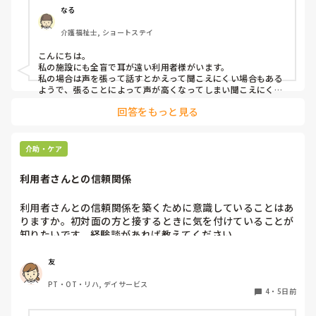
なる
みなさんの職場で、このような方と関わる際に工夫している
介護福祉士, ショートステイ
ことや、喉に負担をかけずに意思疎通ができる良い方法など
があればぜひ教えていただきたいです。

こんにちは。

私の施設にも全盲で耳が遠い利用者様がいます。

よろしくお願いします。
私の場合は声を張って話すとかえって聞こえにくい場合もある
ようで、張ることによって声が高くなってしまい聞こえにくい
のだと思います。その為少しトーンを落とし話しかけるように
回答をもっと見る
しています。

なかなか対応が難しいですよね💦
介助・ケア
利用者さんとの信頼関係
利用者さんとの信頼関係を築くために意識していることはあ
りますか。初対面の方と接するときに気を付けていることが
知りたいです。経験談があれば教えてください。
友
PT・OT・リハ, デイサービス
4
・
5日前