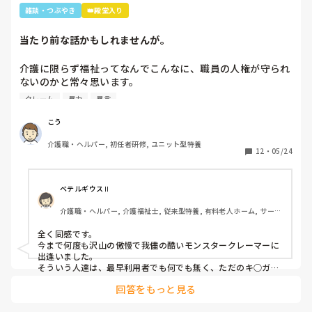
雑談・つぶやき
👑殿堂入り
当たり前な話かもしれませんが。
介護に限らず福祉ってなんでこんなに、職員の人権が守られ
ないのかと常々思います。

クレーム
暴力
暴言
利用者主体は理解できますが、そういったことが行き過ぎて
いる感じは否めません。

こう
特に、利用者からの暴力・暴言、家族からのクレームをいつ
介護職・ヘルパー, 初任者研修, ユニット型特養
までも我慢するのは心情としておかしいのではと思います。
12
・
05/24
(今どき、お客様は神様というのは…)

介護職員というより福祉人として間違っている考えだとは思
ベテルギウスⅡ
いますが、割りきって仕事をしていく必要があるのでしょう
介護職・ヘルパー, 介護福祉士, 従来型特養, 有料老人ホーム, サービ
かね。

ス付き高齢者向け住宅, デイサービス, 初任者研修, 実務者研修, ユニ
ット型特養
全く同感です。

心身をやられたりしたら、介護職員をやりたくなくなると思
今まで何度も沢山の傲慢で我儘の酷いモンスタークレーマーに
うんですよね。
出逢いました。

そういう人達は、最早利用者でも何でも無く、ただのキ○ガイ
です。

回答をもっと見る
無理難題を言って来るこの人達には、毅然とした態度や対応が
必要かと思いますが、上司などの上役の方針や対応次第で幾ら
でも状況は変わります。
