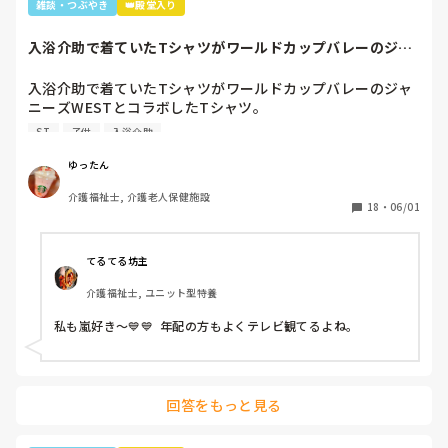
雑談・つぶやき
👑殿堂入り
(私は21時まで超勤しそこから夜勤ナースに待機して貰えば
いいと思ったのだろう)

入浴介助で着ていたTシャツがワールドカップバレーのジャ
結局、私が1時間残りリーダーが来るまでの1時間を夜勤ナー
ニーズWESTと...
スが待機。

入浴介助で着ていたTシャツがワールドカップバレーのジャ
凄い無責任な人だな…と呆れました。

ニーズWESTとコラボしたTシャツ。

私が24時から来てもよかったのですが、リーダーが「自転車
暑いししんどいから、せめて好きなTシャツを着て介助しよ
で通える距離とは言え、女を夜遅くに行かせるのは危ないか
ST
子供
入浴介助
うと選んだTシャツ。

ら」とリーダー…。
別のフロアの利用者さん達で私はリフト浴の介助をしている
ゆったん
と「可愛いTシャツね☺️」と言われ「そうでしょ？去年のバ
介護福祉士, 介護老人保健施設
レーボールの世界大会で好きなアイドル達が応援してて、グ
18
・
06/01
ッズとして売ってたからかったんです✨」と言うと「ジャニ
ーズ…(きっとWESTの読み方分からなかった)あなたジャニ
ーズが好きなのね😊」と。

てるてる坊主
大好きと伝えると「私もよ、あなた嵐は好き？」と聞かれ、
介護福祉士, ユニット型特養
1番好きと伝えると利用者さんが嵐のメンバー3人の名前を言
っていき「後2人…。どないしよ、あと2人名前がでてけぇへ
私も嵐好き～💙💙  年配の方もよくテレビ観てるよね。
んわ😩」と言うと近くの利用者さんが「櫻井くんと二宮くん
や」と😂😂

そこから、リフト浴で介助を行っていた利用者さんが
「SMAPは今はどんな事してるの？」とあり、事務所にはキ
回答をもっと見る
ムタクしか居ないこと、SMAPは解散してしまった事等伝え
ると残念そうにしてましたが「けど、皆元気なんやろ？なら