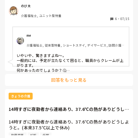
て…仕事直前の勤務変更。今まで勤めてたところではこんな
のび太
痛みはどの程度なのか本人しか分からないものだとは思います
事なかったのに…。月数回の突然のシフト変更とか。

が、このくらいのプロ魂と意気込みはほしいものですよね。
介護福祉士, ユニット型特養
これ当たり前なのでしょうか？
6
・
07/15
me 
介護福祉士, 従来型特養, ショートステイ, デイサービス, 訪問介護, 
ユニット型特養
いやいや、驚きますよね〜。

一般的には、予定が立たなくて困ると、職員からクレームが上
がります。

何かあったのでしょうか？🤔

同じユニットに、病気の方、若しくは、病気の家族がいるとか
回答をもっと見る
でしょうかね〜
きょうの介護
14時すぎに夜勤者から連絡あり、37.6℃の熱がありどうしよ
うと。(本...
14時すぎに夜勤者から連絡あり、37.6℃の熱がありどうしよ
うと。(本来37.5℃以上で休み)

役職が全員休み、フロアリーダーは夜勤明けで既に居ない。

勤務変更
妊娠
仮眠