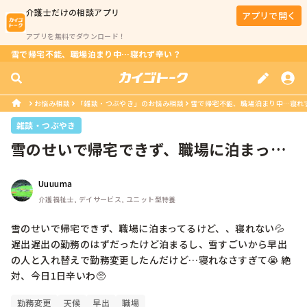
介護士
だけの相談アプリ
アプリで開く
アプリを無料でダウンロード！
雪で帰宅不能、職場泊まり中…寝れず辛い？
お悩み相談
「雑談・つぶやき」のお悩み相談
雪で帰宅不能、職場泊まり中…寝れ
雑談・つぶやき
雪のせいで帰宅できず、職場に泊まって
るけど、、寝れない💦 遅出遅出の勤...
Uuuuma
介護福祉士, デイサービス, ユニット型特養
雪のせいで帰宅できず、職場に泊まってるけど、、寝れない💦 
遅出遅出の勤務のはずだったけど泊まるし、雪すごいから早出
の人と入れ替えで勤務変更したんだけど…寝れなさすぎて😭 絶
対、今日1日辛いわ🥺
勤務変更
天候
早出
職場