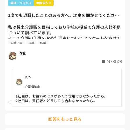
言いやん😊」と(笑)

雑談・つぶやき
👑殿堂入り
そこから利用者さんは「キムタクは工藤静香と結婚したんや
ったけ？子どもは？」と。

1度でも退職したことのある方へ。理由を聞かせてくださ
最初の嵐で私のジャニオタスイッチを破壊してきたので、入
い。
浴介助でなければマシンガントークに成程(笑)近くにいた職
私は将来介護職を目指しており学校の授業で介護の人材不足
員がその利用者さんに「この子にその話したら永遠に話すか
について調べています。

らあかんよ(笑)」と言われるほど(笑)

そこで介護の仕事をやめた理由についてアンケートをさせて
年齢や認知症の事を考えても、嵐のメンバー3人とキムタク
人手不足
退職
転職
いただきたいです。(賃金が低い、重労働、人間関係など)

が誰と結婚したのか覚えていた事に驚きながらも嬉しかった
多くの回答が必要なので本人ではなく知人の方がやめた理由
な～😂
学生
などでも教えていただけると助かります。

ご協力お願いします🙇🏻‍♀️

46
・
08/30
(前回応えていただいた方も良ければ)
たつ
介護福祉士
1社目は、お給料のミスが多くて信用できなかったから。

2社目は、責任者とどうしても合わなかったから。
回答をもっと見る