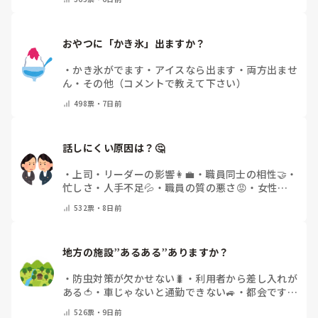
おやつに「かき氷」出ますか？
・
かき氷がでます
・
アイスなら出ます
・
両方出ませ
ん
・
その他（コメントで教えて下さい）
498
票・
7日前
話しにくい原因は？🤔
・
上司・リーダーの影響👩‍💼
・
職員同士の相性🤝
・
忙しさ・人手不足💦
・
職員の質の悪さ😡
・
女性職
員の割合の多さ👩👧
・
自分にも原因があると感じる
532
票・
8日前
💭
・
その他(コメントで教えてください)
地方の施設”あるある”ありますか？
・
防虫対策が欠かせない🐛
・
利用者から差し入れが
ある🍅
・
車じゃないと通勤できない🚙
・
都会です
・
その他（コメントで教えてください）
526
票・
9日前