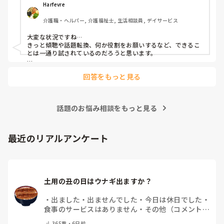
どうしたら落ち着くのか試行錯誤中ですがなにかいい介助の
Harfevre
方法ありますか？

介護職・ヘルパー, 介護福祉士, 生活相談員, デイサービス
ワンフロアで隔離できない状況(今の時期暑く散歩等外に連
大変な状況ですね…

れ出すこともできず)

きっと傾聴や話題転換、何か役割をお願いするなど、できるこ
なので他の利用者様達が不穏になったりしています…ある同
とは一通り試されているのだろうと思います。

じ卓の利用者様がお金もらいたいくらいと仰っていたり。。
それでも職員をつねったり、他の利用者様にも影響が出ている
本音としてはその通り、一人のために周りの利用者様達が不
回答をもっと見る
現状を考えると、デイだけで抱え込まず、ご家族・ケアマネや
利益を被るのは違うと思いますが、デイの方針としては毎日
主治医に現状を伝え、せん妄や薬の影響なども含めて再評価す
職員1人が見守りにつくことに。せめて少しでも他の利用者
ることが大切だと思います。

様達が気持ちよく過ごせるようになにか落ち着くようなテク
ニックやアイディアを教えていただければと思い投稿しまし
話題のお悩み相談をもっと見る
デイサービスは、ご本人だけでなく他の利用者様も安心して過
た。
ごせる環境が必要ですし、職員1人が常時付き添う状態が続く
のは現場としてもかなり負担が大きいですよね。

現場だけで解決しようとせず、多職種で対応を検討していくこ
最近のリアルアンケート
とが必要だと思います。

少しでも落ち着けるきっかけが見つかることを願っています。
土用の丑の日はウナギ出ますか？
・
出ました
・
出ませんでした
・
今日は休日でした
・
食事のサービスはありません
・
その他（コメントで
教えて下さい）
365
票・
6日前