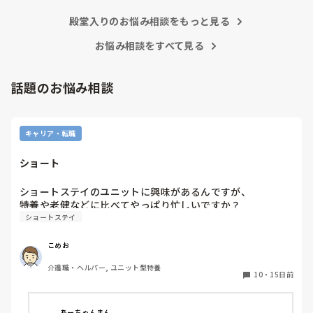
上司が味方、力になってくれないと現場の職員の不平不満は高
殿堂入りのお悩み相談をもっと見る
まり、精神がやられた結果辞めて行きます。

東京都のカスハラ条例は、カスハラ撲滅の第一歩です。他の自
治体や他職種にも拡大して、介護職に取っても働きやすい職場
お悩み相談をすべて見る
環境になってくれたらと願うばかりです。
話題のお悩み相談
キャリア・転職
ショート
ショートステイのユニットに興味があるんですが、

ショートステイ
こめお
介護職・ヘルパー, ユニット型特養
10
・
15日前
あーちゃんまん