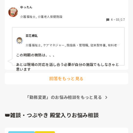
チーフに先輩(妊娠中)が連絡すると「夜勤変われる人に連
絡」と指示があり、連絡するも繋がらず(刻一刻と夜勤開始
ゆったん
時間は迫る)

介護福祉士, 介護老人保健施設
その間先輩とこうした方がいいかな？等話し夜勤半分ずつに
4
・
03/17
しようか。とりあえず、チーフに連絡しようとなり連絡する
と「いいんじゃない？」と無責任発言。(自分が出ると言う
選択肢は無し)

百花繚乱
申し送りが始まる為、私は申し送りへ。

介護福祉士, ケアマネジャー, 施設長・管理職, 従来型特養, 有料老人
偶然にも他のフロアの夜勤者が各フロアのリーダーの為、相
ホーム, 介護老人保健施設, 病院, ユニット型特養
談。

この時期の微熱は、、、

遅出の私が定時で1度帰り24時に出勤する。 

もしくは変われる人に連絡し、連絡付けば来てもらい夜勤を
あとは現場の対応を話し合う必要が自分の施設でもしなきゃと
してもらい勤務変更を行う(案として紙に書いてくれた)

思います
リーダーに連絡し、全て報告する。私が一旦定時で帰り24時
回答をもっと見る
に出勤すると伝えると「とりあえず、19時半過ぎても繋がら
ないなら自分が出るから」と。

変われる人に連絡するも繋がらず、時間になりリーダーへ連
絡中にチーフ(私服姿)で登場。リーダーに少し待ってもらい
「勤務変更」のお悩み相談をもっと見る
状況説明、リーダーが夜勤明けやけどくる(強調しながら笑)
と伝えると「来れるなら来て貰って」と言われ驚きまし
👑雑談・つぶやき 殿堂入りお悩み相談
た…。

職場まで来といて、それは無い…傍から変わるという考えは
無く、全てこちらに丸投げ。

リーダーに24時に来て貰ってと言われたが、仮眠が回せない