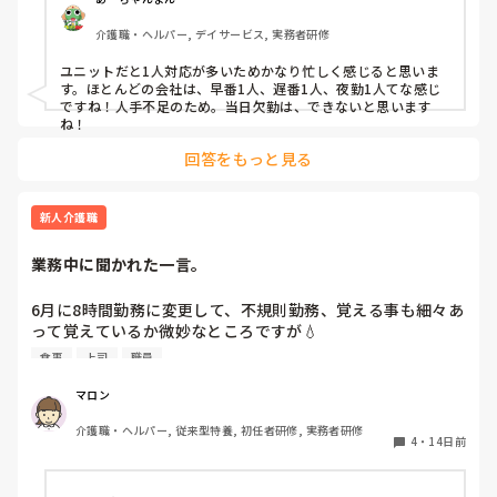
介護職・ヘルパー, デイサービス, 実務者研修
ユニットだと1人対応が多いためかなり忙しく感じると思いま
す。ほとんどの会社は、早番1人、遅番1人、夜勤1人てな感じ
ですね！人手不足のため。当日欠勤は、できないと思います
ね！
回答をもっと見る
新人介護職
業務中に聞かれた一言。
6月に8時間勤務に変更して、不規則勤務、覚える事も細々あ
って覚えているか微妙なところですが💧‬

食事
上司
職員
今日、遅出の人に

風呂業務に戻りたいとかないの？って聞かれました…

マロン
介護職・ヘルパー, 従来型特養, 初任者研修, 実務者研修
聞いただけかもしれませんし。私はここに必要ないのかなっ
4
・
14日前
て思いました。
