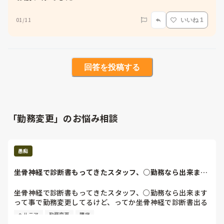
01/11
いいね 1
回答を投稿する
「勤務変更」のお悩み相談
愚痴
坐骨神経で診断書もってきたスタッフ、○勤務なら出来ます
って事で勤務変更...
坐骨神経で診断書もってきたスタッフ、○勤務なら出来ます
って事で勤務変更してるけど、ってか坐骨神経で診断書出る
ってよほど重症なの？普通に歩行してる。私も坐骨神経痛あ
ヘルニア
勤務変更
腰痛
るけど工夫しながら肉体労働してます。そのスタッフ安静に