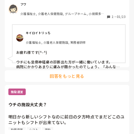
した方が良いって医者に言われたらしい。安静なら仕事休め
フワ
よー。皆んな、腰痛、ヘルニア等抱えながら薬や整体、接骨
介護福祉士, 介護老人保健施設, グループホーム, 小規模多機
等に通い働いてるんだよなぁ。自分は坐骨神経だから出来ま
2
・
01/23
能型居宅介護
せんから肉体労働無理、診断書出てますからと。勤務変わっ
てもらうのは当たり前と考えてる。小耳にした話では診断書
に色々制約あるらしい。坐骨神経痛の禁止事項って何？
キイロイトリっち
介護福祉士, 介護老人保健施設, 実務者研修
お疲れ様です(^-^)

ウチにも坐骨神経痛の診断出た方が一緒に働いています。

病院にかかりあまりに痛みが酷かったのでしょう、『みんなに
迷惑かけられないから』と、有休使って休んだり勤務変更を願
回答をもっと見る
い出てましたが、それも数日のみで今日に至っています。

腰を擦り『いてて』と言いながら仕事しています。『何ヶ月も
安静にしないと治らないらしい。そんなの無理だからね生活あ
るしさー』と言いながらでも、私たちが心配するくらい普通に
施設運営
肉体労働もこなしています。

『代わりますよ、無理しない方がいいですよ』って声をかける
ウチの施設大丈夫？
と『じゃぁごめん、お願いしていいかな』ってそこで初めて甘
えますが、自分から代わってくれとはほとんど言ったことがあ
りません。

明日から新しいシフトなのに前日の夕方時点でまだどこのユ
『安静にしないと治らないって言われたけど、この仕事してる
ニットもシフトが出来てない。

からにはそれはできないことだからね。上手く付き合うしかな
前日は夜勤のため通勤していてもうすぐ職場に着くってとこ
いんだ』って言っていました。プロ魂だなーって思い、この方
勤務変更
シフト
夜勤
ろで職場から電話があり、突然「今日は休んで！」

に積極的に手伝っています。
