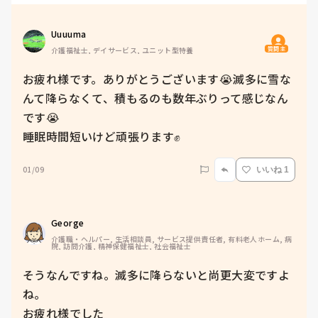
Uuuuma
質問主
介護福祉士, デイサービス, ユニット型特養
お疲れ様です。ありがとうございます😭滅多に雪な
んて降らなくて、積もるのも数年ぶりって感じなん
です😭

睡眠時間短いけど頑張ります✊
01/09
いいね 1
George
介護職・ヘルパー, 生活相談員, サービス提供責任者, 有料老人ホーム, 病
院, 訪問介護, 精神保健福祉士, 社会福祉士
そうなんですね。滅多に降らないと尚更大変ですよ
ね。

お疲れ様でした