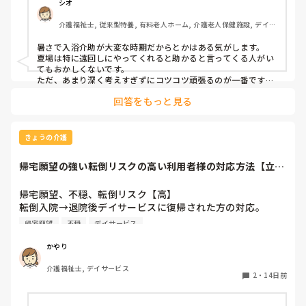
今日も食事も遅ければ要領悪いのでなんか元気でないです…
シオ
介護福祉士, 従来型特養, 有料老人ホーム, 介護老人保健施設, デイケ
ア・通所リハ, 訪問介護, ユニット型特養, 障害者支援施設, 小規模多
機能型居宅介護
暑さで入浴介助が大変な時期だからとかはある気がします。

夏場は特に遠回しにやってくれると助かると言ってくる人がい
てもおかしくないです。

ただ、あまり深く考えすぎずにコツコツ頑張るのが一番です
よ。
回答をもっと見る
きょうの介護
帰宅願望の強い転倒リスクの高い利用者様の対応方法【立ち
上がり、車椅子、...
帰宅願望、不穏、転倒リスク【高】

転倒入院→退院後デイサービスに復帰された方の対応。

傾眠されたり落ち着いてる時間も多少はありますが食事以外
帰宅願望
不穏
デイサービス
のほぼ全時間帯不穏な状態が続いています。

立ち上がり車椅子のフットレスをまたごうとしたりと転倒リ
かやり
スクがかなり高く職員1人がつきっきりになっています。

介護福祉士, デイサービス
声かけにも意思疎通不可でとにかく帰りたい一心で出口のド
2
・
14日前
アの方に向かい立ち上がり大声を出し、職員をつねり、顔を
叩いたりしています。
