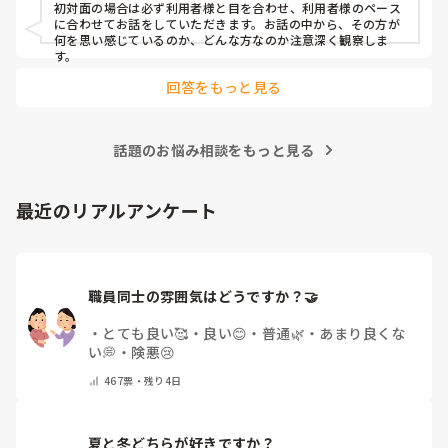
初対面の場合は必ず利用者様と目を合わせ、利用者様のペース
に合わせてお話をしていただきます。お話の中から、その方が
何を思い感じているのか、どんな方なのか注意深く観察しま
す。
回答をもっと見る
話題のお悩み相談をもっと見る
最近のリアルアンケート
職員同士の雰囲気はどうですか？🤝
・
とても良い🥰
・
良い😊
・
普通🌿
・
あまり良くな
い💭
・
険悪😢
467
票・
残り4日
夏と冬どちらが好きですか？