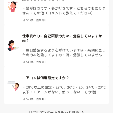
・
夏が好きです
・
冬が好きです
・
どちらでもありま
せん
・
その他（コメントで教えてください）
505
票・
残り3日
仕事終わりに自己研鑽のために勉強していますか
📖？
・
毎日勉強するよう心がけています📝
・
疑問に思っ
た点のみ勉強してます📖
・
特に勉強していません
・
その他（コメントで教えてください）
549
票・
残り2日
エアコンは何度設定ですか？
・
28℃以上の設定
・
27℃、26℃
・
25，24℃
・
23℃
以下
・
エアコンがない、使ってない
・
その他(コメ
ントで教えてください)
571
票・
残り1日
リアルアンケートをもっと見る