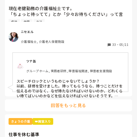
現在老健勤務の介護福祉士です。

「ちょっと待ってて」とか「少々お待ちください」って言
葉、よく使いませんか？私の施設ではこの言葉は「利用者本
虐待
老健
ケア
意ではない」という理由で不適切ケア扱いになりました。

つまり虐待と同じ枠組みです。

ニセエル
そんなに悪い言葉ですか？むしろ必要な言葉だと思うのです
介護福祉士, 介護老人保健施設
がいかがでしょう？
33
・
05/21
ツナ缶
グループホーム, 実務者研修, 障害福祉関連, 障害者支援施設
スピーチロックというものじゃないでしょうか？

以前、研修を受けました。待ってもらうなら、待つことだけを
伝えるのではなく、なぜ待たなければいけないのか、どれくら
い待てばいいのかなどを伝えなければいけないそうです。

例えば、「今、〜さんのお手伝いしてるから終わったら行きま
回答をもっと見る
すね」とか。

忙しくて難しいときもありますけどね。
きょうの介護
👑殿堂入り
仕事を休む基準