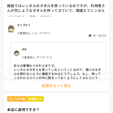
施設ではレンタルのタオルを使っているのですが、利用者さ
んが同じようなタオルを持ってきていて、間違えてレンタル
業者に出してしまいました。

インシデント
家族
ケアマネ
本人と家族とケアマネとレンタル業者に謝罪して、インシデ
カイゴカイ
ントを書きましたが、対策って何？
介護福祉士, ショートステイ
36
・
04/30
はな
介護福祉士, デイサービス
日々の業務おつかれさまです。

レンタルのタオルを使っているということなので、個人のタオ
ルは使わないように徹底するのはどうでしょう。もし、持って
こられたらカバンの中に閉まっておくようにしてみたらどうで
回答をもっと見る
きょうの介護
👑殿堂入り
本当に虐待ですか？