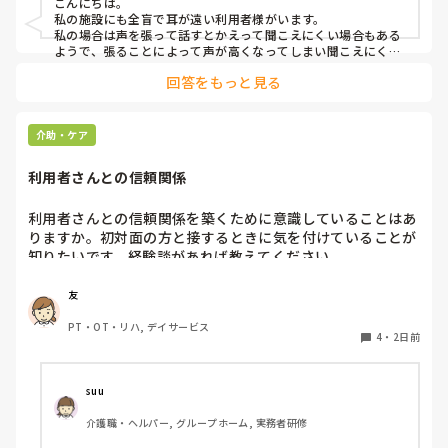
こんにちは。

私の施設にも全盲で耳が遠い利用者様がいます。

よろしくお願いします。
私の場合は声を張って話すとかえって聞こえにくい場合もある
ようで、張ることによって声が高くなってしまい聞こえにくい
のだと思います。その為少しトーンを落とし話しかけるように
回答をもっと見る
しています。

なかなか対応が難しいですよね💦
介助・ケア
利用者さんとの信頼関係
利用者さんとの信頼関係を築くために意識していることはあ
りますか。初対面の方と接するときに気を付けていることが
知りたいです。経験談があれば教えてください。
友
PT・OT・リハ, デイサービス
4
・
2日前
suu
介護職・ヘルパー, グループホーム, 実務者研修