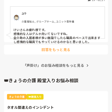
健施設, グループホーム, デイサービス, デイケア・通所リハ
そこで、個人的に思うのですが、声掛けが強く感情的な人は
この業界、働いている施設の形態が向いてないと思うので
す。

ユウ
介護福祉士, グループホーム, ユニット型特養
御利用者の生活を支える人が、感情的になるってプロとして
どうなのって感じはします。まずは自分の感情がコントロー
けいさんお疲れ様です。

ルできるようにしてもらいたい。

感情的な人はグルホ向いてないですね。

全介助の入居者様が多い施設でしたら職員のペースで出来ます
感情的に対応した所で、かえって不穏にさせてしまう可能性
し感情的な職員でもやっていけるのかなと思いました。
もあります。そこはもう少し考えて対応して欲しいと思いま
回答をもっと見る
す。

むしろ介護のプロではなくて、不穏にさせるプロですね。

「声掛け」のお悩み相談をもっと見る
👑きょうの介護 殿堂入りお悩み相談
きょうの介護
👑殿堂入り
タオル間違えのインシデント