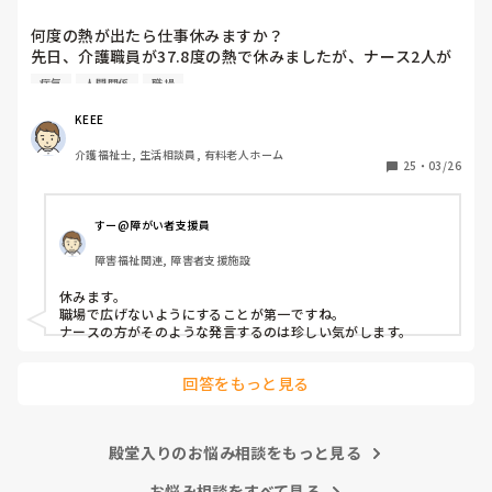
何度の熱が出たら仕事休みますか？

先日、介護職員が37.8度の熱で休みましたが、ナース2人が
「37.8度くらいで休む？私なら休まない。甘えよね」等、会
病気
人間関係
職場
話しているのが聞こえました。正直、私なら休みます。(平
熱が低く微熱でもしんどいので)

KEEE
皆さんの意見が聞きたいです。
介護福祉士, 生活相談員, 有料老人ホーム
25
・
03/26
すー@障がい者支援員
障害福祉関連, 障害者支援施設
休みます。

職場で広げないようにすることが第一ですね。

ナースの方がそのような発言するのは珍しい気がします。
回答をもっと見る
殿堂入りのお悩み相談をもっと見る
お悩み相談をすべて見る