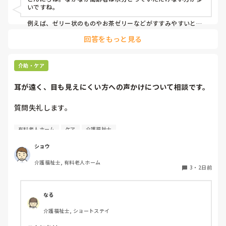
いですね。

例えば、ゼリー状のものやお茶ゼリーなどがすすみやすいと思
います。あとは忙しい中難しいかもしれませんが、時間を分け
回答をもっと見る
て少しずつ提供するとかもいいかもしれません。
介助・ケア
耳が遠く、目も見えにくい方への声かけについて相談です。
質問失礼します。

耳が遠く、目もあまり見えていない利用者様への声かけにつ
有料老人ホーム
ケア
介護福祉士
いて質問です。

現在、私は「大きな声で、ゆっくり耳元でお話しする」とい
ショウ
う方法で対応しています。

介護福祉士, 有料老人ホーム
聞き取れると安心していただける方なので何とか理解しても
3
・
2日前
らっているのですが、毎日のことなのでかなり喉に負担がか
かり、痛めてしまうことがあります。

なる
みなさんの職場で、このような方と関わる際に工夫している
介護福祉士, ショートステイ
ことや、喉に負担をかけずに意思疎通ができる良い方法など
があればぜひ教えていただきたいです。
