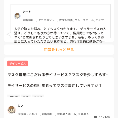
ツート
介護福祉士, ケアマネジャー, 従来型特養, グループホーム, デイサー
ビス
入浴介助のお悩み、とてもよく分かります。 デイサービスの入
浴は、どうしても次の方が待っていて、職員同士でも“もっと
早く”と求められたりしてしまいますよね。私も、ゆっくりお
風呂に入っていただきたい気持ちと、流れ作業的に進めざるを
えない現実とのギャップに、よくモヤモヤしてきました。そう
回答をもっと見る
ですね… 私が意識してきたのは、 準備や洗身は安全第一でて
きぱきと、浴槽に入っている時間はできるだけゆったり、 とい
うメリハリをつけることですかね…。 例えば、 「今から背中
を流しますね。寒くならないように少し手早くいきますね」 
デイサービス
「このあと入浴の順番が続くので、〇分くらいを目安にあたた
まりましょう。その間、最近のご様子も聞かせてくださいね」 
マスク着用にこだわるデイサービス？マスクを少しずらすの
といったように、少し急いでほしい理由を伝えながら、浴槽の
もNG
中では世間話をしました。今は〇〇さんの時間ですよ、という
気持ちが伝わるように心がけました、まだまだ足りてなかった
デイサービスの御利用者ってマスク着用していますか？

と思いますが…。施設差が大きいですが、 一対一でゆっくり関
われる時間は限られてしまいますよね、、その短い時間の中で
先日、カイテクでデイサービスに行ったのですが

も『あなたを大事に思っています』という気持ちが届けばいい
声掛け
副業
マスク
なと思いながら声かけを工夫してきました、その気持ちだけは
持って、ですね。 完璧な答えで全然はないのですが、同じよう
マスクを着用していると息が苦しいし、声が籠もる

けい
に思ってきた者としてコメントさせていただきました。
介護職・ヘルパー, 介護福祉士, 有料老人ホーム, 介護老人保
のでマスクをずらしたり、マスクと鼻に隙間を

7
・
04/03
健施設, グループホーム, デイサービス, デイケア・通所リハ