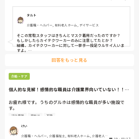
空けて（マスクを持ち上げる）声掛けしていたら

タルト
「御利用者に感染するのでそれは辞めてください。

介護職・ヘルパー, 有料老人ホーム, デイサービス
しっかりマスクを鼻まで覆って声掛けしてください」と

そこの常駐スタッフはきちんとマスク着用だったのですか？

もしかしたらカイテクワーカーのみに注意してたとか？

注意されました。コロナ禍じゃないし5類になったのに

結構、カイテクワーカーに対して一挙手一投足ウルサイ人いま
すよ。

ここまでする？って思いました。ここまでマスク着用に

回答をもっと見る
そもそも感染が心配なら外部からのスタッフ呼ばなきゃいいの
にと思っちゃいますけど🤣

こだわる事業所は初ですね。本業では身体の状況に

利用者もきちんとマスクできてますか？

介助・ケア
合わせてマスクを少しずらしたりするのはOKでした。

どの形態の施設でも認知症の利用者はマスクを何度もなくす人
もいるし、つけられない人多いし、デイだとワザとつけずにス
個人的な見解！感情的な職員は介護業界向いていない！！介
タッフから注意されたいかまってちゃんもいますからね。

デイサービス、デイケアで働いている皆さんどうですか？

護のプロではなく...
またずらしてるとうるさく言われるならそこの稼働をやめても
お疲れ様です。うちのグルホは感情的な職員が多い施設で
やはりフロアでマスクを少しずらすのはNGですか？
良いし、ウルサイのが1人、且つシフトを確認できるなら、そ
す。

のスタッフがいない日の稼働を狙うかですね。

プロ意識
声掛け
不穏
感情的に「動かないで」「立たないで」「座ってください」
私も一挙手一投足すんっっっごいウルサイスタッフのいない日
を別のスタッフから聞いて稼働してた事ありますよ。

の声掛けが多い。いわゆる声掛けで行動を抑制するスピーチ
けい
あまりにカイテクにキツイと周りもよく思ってない場合もあ
ロック。

り、気にかけてくれるスタッフもいてありがたいですよ。
介護職・ヘルパー, 介護福祉士, 有料老人ホーム, 介護老人保
19
・
03/17