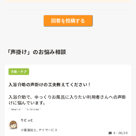
回答を投稿する
「声掛け」のお悩み相談
介助・ケア
入浴介助の声掛けの工夫教えてください！
入浴介助で、ゆっくりお風呂に入りたい利用者さんへの声掛
けに悩んでいます。

次の方も待っているため、急いでいただきたい場面もありま
声掛け
入浴介助
す。

利用者さんの気持ちに配慮しながら、スムーズに入浴を進め
りどっと
るための声掛けや工夫があったら教えてほしいです。
介護福祉士, デイサービス
4
・
06/30